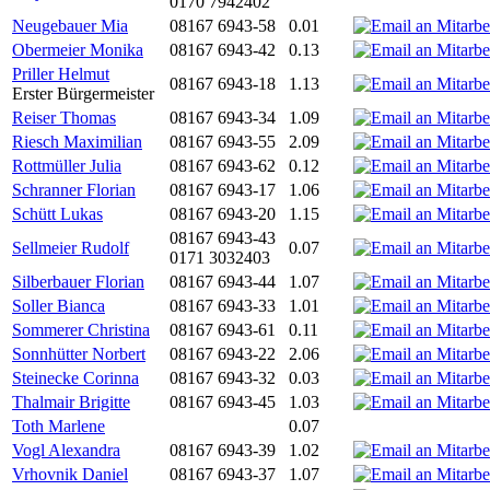
0170 7942402
Neugebauer Mia
08167 6943-58
0.01
Obermeier Monika
08167 6943-42
0.13
Priller Helmut
08167 6943-18
1.13
Erster Bürgermeister
Reiser Thomas
08167 6943-34
1.09
Riesch Maximilian
08167 6943-55
2.09
Rottmüller Julia
08167 6943-62
0.12
Schranner Florian
08167 6943-17
1.06
Schütt Lukas
08167 6943-20
1.15
08167 6943-43
Sellmeier Rudolf
0.07
0171 3032403
Silberbauer Florian
08167 6943-44
1.07
Soller Bianca
08167 6943-33
1.01
Sommerer Christina
08167 6943-61
0.11
Sonnhütter Norbert
08167 6943-22
2.06
Steinecke Corinna
08167 6943-32
0.03
Thalmair Brigitte
08167 6943-45
1.03
Toth Marlene
0.07
Vogl Alexandra
08167 6943-39
1.02
Vrhovnik Daniel
08167 6943-37
1.07