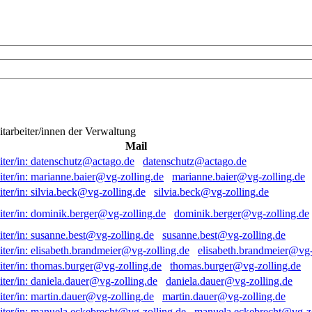
itarbeiter/innen der Verwaltung
Mail
datenschutz@actago.de
marianne.baier@vg-zolling.de
silvia.beck@vg-zolling.de
dominik.berger@vg-zolling.de
susanne.best@vg-zolling.de
elisabeth.brandmeier@vg-
thomas.burger@vg-zolling.de
daniela.dauer@vg-zolling.de
martin.dauer@vg-zolling.de
manuela.eckebrecht@vg-zo