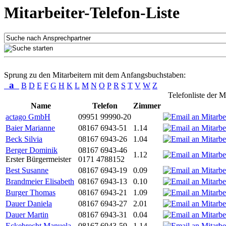
Mitarbeiter-Telefon-Liste
Sprung zu den Mitarbeitern mit dem Anfangsbuchstaben:
a
B
D
E
F
G
H
K
L
M
N
O
P
R
S
T
V
W
Z
Telefonliste der M
Name
Telefon
Zimmer
actago GmbH
09951 99990-20
Baier Marianne
08167 6943-51
1.14
Beck Silvia
08167 6943-26
1.04
Berger Dominik
08167 6943-46
1.12
Erster Bürgermeister
0171 4788152
Best Susanne
08167 6943-19
0.09
Brandmeier Elisabeth
08167 6943-13
0.10
Burger Thomas
08167 6943-21
1.09
Dauer Daniela
08167 6943-27
2.01
Dauer Martin
08167 6943-31
0.04
Eckebrecht Manuela
08167 6943-59
1.14