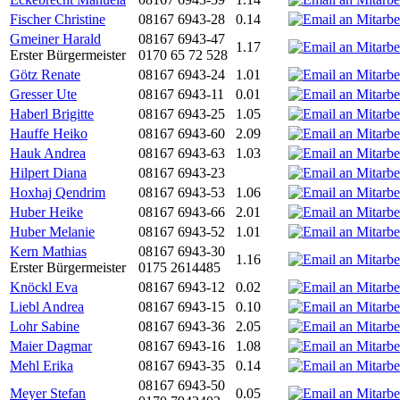
Fischer Christine
08167 6943-28
0.14
Gmeiner Harald
08167 6943-47
1.17
Erster Bürgermeister
0170 65 72 528
Götz Renate
08167 6943-24
1.01
Gresser Ute
08167 6943-11
0.01
Haberl Brigitte
08167 6943-25
1.05
Hauffe Heiko
08167 6943-60
2.09
Hauk Andrea
08167 6943-63
1.03
Hilpert Diana
08167 6943-23
Hoxhaj Qendrim
08167 6943-53
1.06
Huber Heike
08167 6943-66
2.01
Huber Melanie
08167 6943-52
1.01
Kern Mathias
08167 6943-30
1.16
Erster Bürgermeister
0175 2614485
Knöckl Eva
08167 6943-12
0.02
Liebl Andrea
08167 6943-15
0.10
Lohr Sabine
08167 6943-36
2.05
Maier Dagmar
08167 6943-16
1.08
Mehl Erika
08167 6943-35
0.14
08167 6943-50
Meyer Stefan
0.05