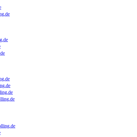
e
ng.de
g.de
e
.de
ng.de
ng.de
ling.de
lling.de
lling.de
e