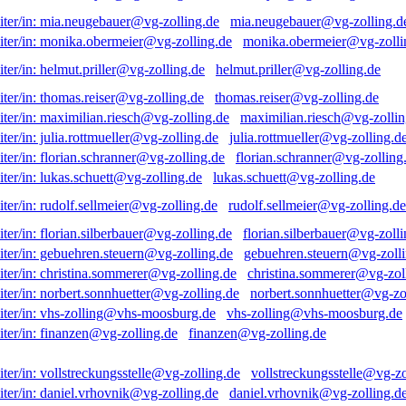
mia.neugebauer@vg-zolling.d
monika.obermeier@vg-zolli
helmut.priller@vg-zolling.de
thomas.reiser@vg-zolling.de
maximilian.riesch@vg-zollin
julia.rottmueller@vg-zolling.d
florian.schranner@vg-zolling
lukas.schuett@vg-zolling.de
rudolf.sellmeier@vg-zolling.de
florian.silberbauer@vg-zolli
gebuehren.steuern@vg-zolli
christina.sommerer@vg-zol
norbert.sonnhuetter@vg-zo
vhs-zolling@vhs-moosburg.de
finanzen@vg-zolling.de
vollstreckungsstelle@vg-zo
daniel.vrhovnik@vg-zolling.d