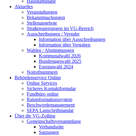
Haushaltspläne
Aktuelles
Veranstaltungen
Bekanntmachungen
Stellenangebote
Straßensperrungen im VG-Bereich
Ausschreibungen / Vergabe
Information über Ausschreibungen
Information über Vergaben
Wahlen / Abstimmungen
Kommunalwahl 2026
Bundestagswahl 2025
Europawahl 2024
Notrufnummern
Behördenservice Online
Online Services
Sicheres Kontaktformular
Fundbüro online
Ratsinformationssystem
Beschwerdemanagement
SEPA Lastschriftmandat
Über die VG-Zolling
Gemeinschaftsversammlung
Verbandsräte
Satzungen