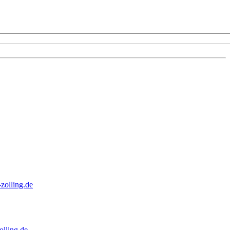
zolling.de
lling.de