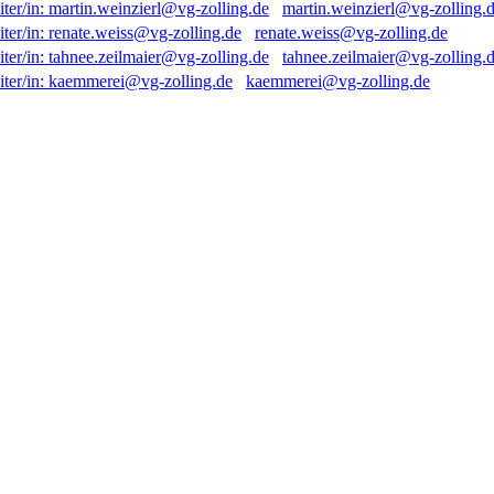
martin.weinzierl@vg-zolling.
renate.weiss@vg-zolling.de
tahnee.zeilmaier@vg-zolling.
kaemmerei@vg-zolling.de