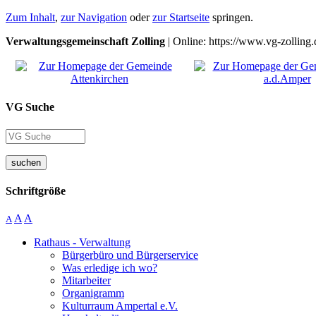
Zum Inhalt
,
zur Navigation
oder
zur Startseite
springen.
Verwaltungsgemeinschaft Zolling
| Online: https://www.vg-zolling.
VG Suche
suchen
Schriftgröße
A
A
A
Rathaus - Verwaltung
Bürgerbüro und Bürgerservice
Was erledige ich wo?
Mitarbeiter
Organigramm
Kulturraum Ampertal e.V.