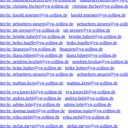
christine.fischer@vg-zolling.d
harald.gmeiner@vg-zolling.de
gebuehren.steuern@vg-zolli
ute.gresser@vg-zolling.de
brigitte.haberl@vg-zolling.de
heiko.hauffe@vg-zolling.de
finanzen@vg-zolling.de
diana.hilpert@vg-zolling.de
qendrim.hoxhaj@vg-zolling.d
heike.huber@vg-zolling.de
gebuehren.steuern@vg-zolli
mathias.kern@vg-zolling.de
eva.knoeckl@vg-zolling.de
andrea.liebl@vg-zolling.de
sabine.lohr@vg-zolling.de
dagmar.maier@vg-zolling.de
erika.mehl@vg-zolling.de
stefan.meyer@vg-zolling.de