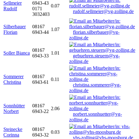
Sellmeier
6943-43
0.07
Rudolf
0171
rudolf.sellmeier@vg-zolling.de
3032403
Silberbauer
08167
1.07
Florian
6943-44
florian.silberbauer@vg-
zolling.de
08167
Soller Bianca
1.01
6943-33
gebuehren.steuern@vg-
zolling.de
Sommerer
08167
0.11
Christina
6943-61
christina.sommerer@vg-
zolling.de
Sonnhütter
08167
2.06
Norbert
6943-22
norbert.sonnhuetter@vg-
zolling.de
Steinecke
08167
0.03
Corinna
6943-32
vhs-zolling@vhs-moosburg.de