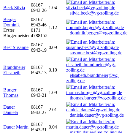
08167
Beck Silvia
1.04
6943-26
silvia.beck@vg-zolling.de
Berger
08167
Dominik
6943-46
1.12
Erster
0171
dominik.berger@vg-zolling.de
Bürgermeister
4788152
08167
Best Susanne
0.09
6943-19
susanne.best@vg-zolling.de
Brandmeier
08167
0.10
Elisabeth
6943-13
elisabeth.brandmeier@vg-
zolling.de
Burger
08167
1.09
Thomas
6943-21
thomas.burger@vg-zolling.de
Dauer
08167
2.01
Daniela
6943-27
daniela.dauer@vg-zolling.de
08167
Dauer Martin
0.04
6943-31
martin.dauer@vg-zolling.de