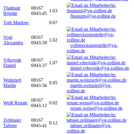
Thalmair
08167
1.03
Brigitte
6943-45
finanzen@vg-zolling.de
Toth Marlene
0.07
Vogl
08167
1.02
Alexandra
6943-39
vollstreckungsstelle@vg-
zolling.de
Vrhovnik
08167
1.07
Daniel
6943-37
daniel.vrhovnik@vg-zolling.de
Weinzierl
08167
0.05
Martin
6943-56
martin.weinzierl@vg-
zolling.de
08167
Weiß Renate
0.02
6943-12
renate.weiss@vg-zolling.de
Zeilmaier
08167
0.12
Tahnee
6943-41
tahnee.zeilmaier@vg-
zolling.de