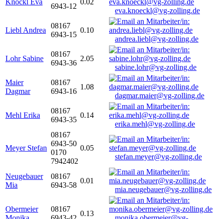
Knöckl Eva
0.02
6943-12
eva.knoeckl@vg-zolling.de
08167
Liebl Andrea
0.10
6943-15
andrea.liebl@vg-zolling.de
08167
Lohr Sabine
2.05
6943-36
sabine.lohr@vg-zolling.de
Maier
08167
1.08
Dagmar
6943-16
dagmar.maier@vg-zolling.de
08167
Mehl Erika
0.14
6943-35
erika.mehl@vg-zolling.de
08167
6943-50
Meyer Stefan
0.05
0170
stefan.meyer@vg-zolling.de
7942402
Neugebauer
08167
0.01
Mia
6943-58
mia.neugebauer@vg-zolling.de
Obermeier
08167
0.13
Monika
6943-42
monika.obermeier@vg-