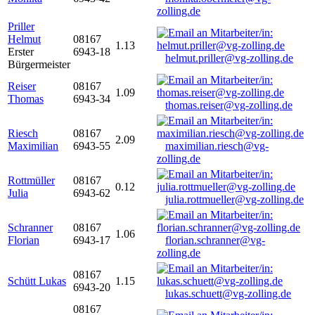
zolling.de
Priller
Helmut
08167
1.13
Erster
6943-18
helmut.priller@vg-zolling.de
Bürgermeister
Reiser
08167
1.09
Thomas
6943-34
thomas.reiser@vg-zolling.de
Riesch
08167
2.09
Maximilian
6943-55
maximilian.riesch@vg-
zolling.de
Rottmüller
08167
0.12
Julia
6943-62
julia.rottmueller@vg-zolling.de
Schranner
08167
1.06
Florian
6943-17
florian.schranner@vg-
zolling.de
08167
Schütt Lukas
1.15
6943-20
lukas.schuett@vg-zolling.de
08167