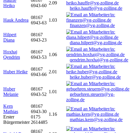
Hauffe
08167
2.09
Heiko
6943-60
heiko.hauffe@vg-zolling.de
08167
Hauk Andrea
1.03
6943-63
finanzen@vg-zolling.de
Hilpert
08167
Diana
6943-23
diana.hilpert@vg-zolling.de
Hoxhaj
08167
1.06
Qendrim
6943-53
qendrim.hoxhaj@vg-zolling.de
08167
Huber Heike
2.01
6943-66
heike.huber@vg-zolling.de
Huber
08167
1.01
Melanie
6943-52
gebuehren.steuern@vg-
zolling.de
Kern
08167
Mathias
6943-30
1.16
Erster
0175
mathias.kern@vg-zolling.de
Bürgermeister
2614485
08167