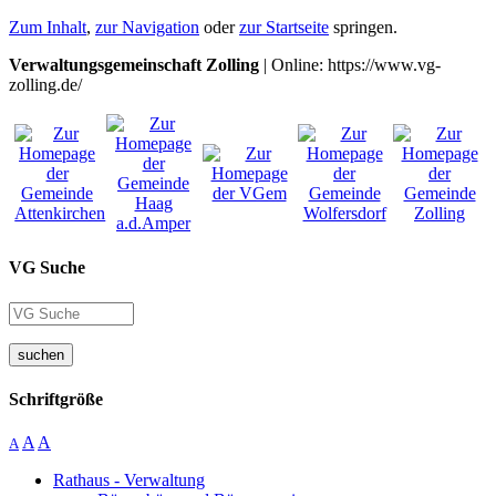
Zum Inhalt
,
zur Navigation
oder
zur Startseite
springen.
Verwaltungsgemeinschaft Zolling
| Online: https://www.vg-
zolling.de/
VG Suche
suchen
Schriftgröße
A
A
A
Rathaus - Verwaltung