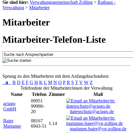
Sie sind hier:
Verwaltungsgemeinschaft Zolling
>
Rathaus -
Verwaltung
>
Mitarbeiter
Mitarbeiter
Mitarbeiter-Telefon-Liste
Sprung zu den Mitarbeitern mit dem Anfangsbuchstaben:
a
B
D
E
F
G
H
K
L
M
N
O
P
R
S
T
V
W
Z
Telefonliste der Mitarbeiter/innen der Verwaltung
Name
Telefon
Zimmer
Mail
09951
actago
99990-
GmbH
20
datenschutz@actago.de
Baier
08167
1.14
Marianne
6943-51
marianne.baier@vg-zolling.de