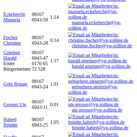
Eckebrecht
08167
1.14
Manuela
6943-59
manuela.eckebrecht@vg-
zolling.de
Fischer
08167
0.14
Christine
6943-28
christine.fischer@vg-zolling.de
Gmeiner
08167
Harald
6943-47
1.17
Erster
0170 65
harald.gmeiner@vg-zolling.de
Bürgermeister
72 528
08167
Götz Renate
1.01
6943-24
gebuehren.steuern@vg-
zolling.de
08167
Gresser Ute
0.01
6943-11
ute.gresser@vg-zolling.de
Haberl
08167
1.05
Brigitte
6943-25
brigitte.haberl@vg-zolling.de