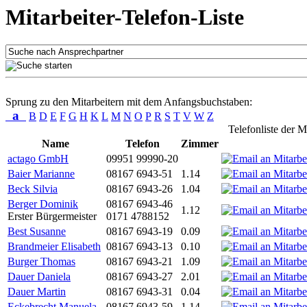
Mitarbeiter-Telefon-Liste
Sprung zu den Mitarbeitern mit dem Anfangsbuchstaben:
a
B
D
E
F
G
H
K
L
M
N
O
P
R
S
T
V
W
Z
Telefonliste der M
Name
Telefon
Zimmer
actago GmbH
09951 99990-20
Baier Marianne
08167 6943-51
1.14
Beck Silvia
08167 6943-26
1.04
Berger Dominik
08167 6943-46
1.12
Erster Bürgermeister
0171 4788152
Best Susanne
08167 6943-19
0.09
Brandmeier Elisabeth
08167 6943-13
0.10
Burger Thomas
08167 6943-21
1.09
Dauer Daniela
08167 6943-27
2.01
Dauer Martin
08167 6943-31
0.04
Eckebrecht Manuela
08167 6943-59
1.14