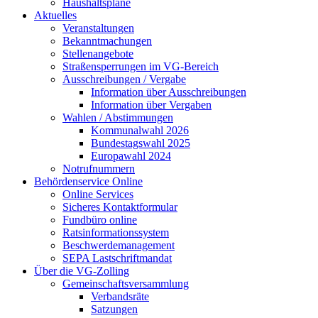
Haushaltspläne
Aktuelles
Veranstaltungen
Bekanntmachungen
Stellenangebote
Straßensperrungen im VG-Bereich
Ausschreibungen / Vergabe
Information über Ausschreibungen
Information über Vergaben
Wahlen / Abstimmungen
Kommunalwahl 2026
Bundestagswahl 2025
Europawahl 2024
Notrufnummern
Behördenservice Online
Online Services
Sicheres Kontaktformular
Fundbüro online
Ratsinformationssystem
Beschwerdemanagement
SEPA Lastschriftmandat
Über die VG-Zolling
Gemeinschaftsversammlung
Verbandsräte
Satzungen