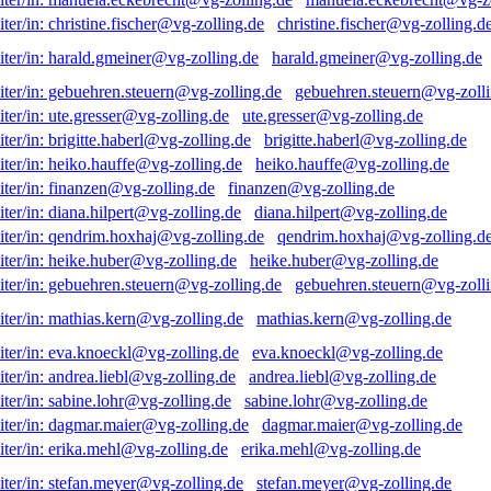
christine.fischer@vg-zolling.d
harald.gmeiner@vg-zolling.de
gebuehren.steuern@vg-zolli
ute.gresser@vg-zolling.de
brigitte.haberl@vg-zolling.de
heiko.hauffe@vg-zolling.de
finanzen@vg-zolling.de
diana.hilpert@vg-zolling.de
qendrim.hoxhaj@vg-zolling.d
heike.huber@vg-zolling.de
gebuehren.steuern@vg-zolli
mathias.kern@vg-zolling.de
eva.knoeckl@vg-zolling.de
andrea.liebl@vg-zolling.de
sabine.lohr@vg-zolling.de
dagmar.maier@vg-zolling.de
erika.mehl@vg-zolling.de
stefan.meyer@vg-zolling.de