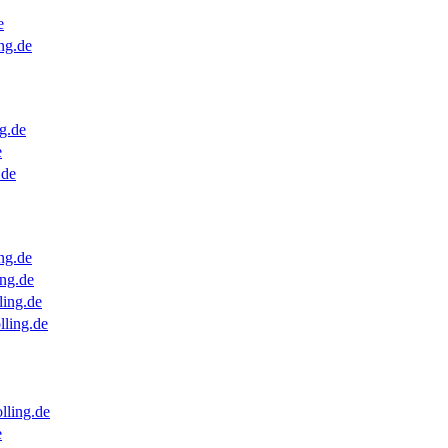
e
ng.de
g.de
e
.de
ng.de
ng.de
ling.de
lling.de
lling.de
e