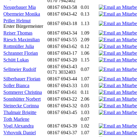
0170 7942402
Neugebauer Mia
08167 6943-58
0.01
Obermeier Monika
08167 6943-42
0.13
Priller Helmut
08167 6943-18
1.13
Erster Bürgermeister
Reiser Thomas
08167 6943-34
1.09
Riesch Maximilian
08167 6943-55
2.09
Rottmüller Julia
08167 6943-62
0.12
Schranner Florian
08167 6943-17
1.06
Schütt Lukas
08167 6943-20
1.15
08167 6943-43
Sellmeier Rudolf
0.07
0171 3032403
Silberbauer Florian
08167 6943-44
1.07
Soller Bianca
08167 6943-33
1.01
Sommerer Christina
08167 6943-61
0.11
Sonnhütter Norbert
08167 6943-22
2.06
Steinecke Corinna
08167 6943-32
0.03
Thalmair Brigitte
08167 6943-45
1.03
Toth Marlene
0.07
Vogl Alexandra
08167 6943-39
1.02
Vrhovnik Daniel
08167 6943-37
1.07