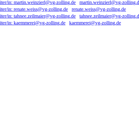
martin.weinzierl@vg-zolling.
renate.weiss@vg-zolling.de
tahnee.zeilmaier@vg-zolling.
kaemmerei@vg-zolling.de