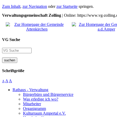
Zum Inhalt
,
zur Navigation
oder
zur Startseite
springen.
Verwaltungsgemeinschaft Zolling
| Online: https://www.vg-zolling.
VG Suche
suchen
Schriftgröße
A
A
A
Rathaus - Verwaltung
Bürgerbüro und Bürgerservice
Was erledige ich wo?
Mitarbeiter
Organigramm
Kulturraum Ampertal e.V.