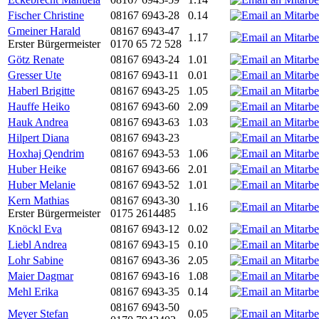
Fischer Christine
08167 6943-28
0.14
Gmeiner Harald
08167 6943-47
1.17
Erster Bürgermeister
0170 65 72 528
Götz Renate
08167 6943-24
1.01
Gresser Ute
08167 6943-11
0.01
Haberl Brigitte
08167 6943-25
1.05
Hauffe Heiko
08167 6943-60
2.09
Hauk Andrea
08167 6943-63
1.03
Hilpert Diana
08167 6943-23
Hoxhaj Qendrim
08167 6943-53
1.06
Huber Heike
08167 6943-66
2.01
Huber Melanie
08167 6943-52
1.01
Kern Mathias
08167 6943-30
1.16
Erster Bürgermeister
0175 2614485
Knöckl Eva
08167 6943-12
0.02
Liebl Andrea
08167 6943-15
0.10
Lohr Sabine
08167 6943-36
2.05
Maier Dagmar
08167 6943-16
1.08
Mehl Erika
08167 6943-35
0.14
08167 6943-50
Meyer Stefan
0.05