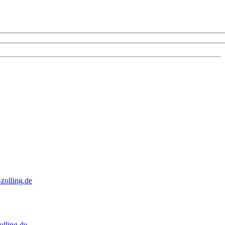
zolling.de
lling.de