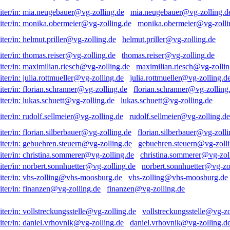
mia.neugebauer@vg-zolling.d
monika.obermeier@vg-zolli
helmut.priller@vg-zolling.de
thomas.reiser@vg-zolling.de
maximilian.riesch@vg-zollin
julia.rottmueller@vg-zolling.d
florian.schranner@vg-zolling
lukas.schuett@vg-zolling.de
rudolf.sellmeier@vg-zolling.de
florian.silberbauer@vg-zolli
gebuehren.steuern@vg-zolli
christina.sommerer@vg-zol
norbert.sonnhuetter@vg-zo
vhs-zolling@vhs-moosburg.de
finanzen@vg-zolling.de
vollstreckungsstelle@vg-zo
daniel.vrhovnik@vg-zolling.d