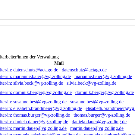
itarbeiter/innen der Verwaltung
Mail
datenschutz@actago.de
marianne.baier@vg-zolling.de
silvia.beck@vg-zolling.de
dominik.berger@vg-zolling.de
susanne.best@vg-zolling.de
elisabeth.brandmeier@vg-
thomas.burger@vg-zolling.de
daniela.dauer@vg-zolling.de
martin.dauer@vg-zolling.de
manuela.eckebrecht@vg-zo