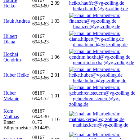
Hauffe
08167
2.09
Heiko
6943-60
heiko.hauffe@vg-zolling.de
08167
Hauk Andrea
1.03
6943-63
finanzen@vg-zolling.de
Hilpert
08167
Diana
6943-23
diana.hilpert@vg-zolling.de
Hoxhaj
08167
1.06
Qendrim
6943-53
qendrim.hoxhaj@vg-zolling.de
08167
Huber Heike
2.01
6943-66
heike.huber@vg-zolling.de
Huber
08167
1.01
Melanie
6943-52
gebuehren.steuern@vg-
zolling.de
Kern
08167
Mathias
6943-30
1.16
Erster
0175
mathias.kern@vg-zolling.de
Bürgermeister
2614485
08167