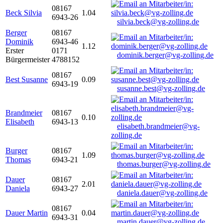
08167
Beck Silvia
1.04
6943-26
silvia.beck@vg-zolling.de
Berger
08167
Dominik
6943-46
1.12
Erster
0171
dominik.berger@vg-zolling.de
Bürgermeister
4788152
08167
Best Susanne
0.09
6943-19
susanne.best@vg-zolling.de
Brandmeier
08167
0.10
Elisabeth
6943-13
elisabeth.brandmeier@vg-
zolling.de
Burger
08167
1.09
Thomas
6943-21
thomas.burger@vg-zolling.de
Dauer
08167
2.01
Daniela
6943-27
daniela.dauer@vg-zolling.de
08167
Dauer Martin
0.04
6943-31
martin.dauer@vg-zolling.de