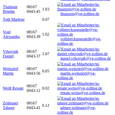
Thalmair
08167
1.03
Brigitte
6943-45
finanzen@vg-zolling.de
Toth Marlene
0.07
Vogl
08167
1.02
Alexandra
6943-39
vollstreckungsstelle@vg-
zolling.de
Vrhovnik
08167
1.07
Daniel
6943-37
daniel.vrhovnik@vg-zolling.de
Weinzierl
08167
0.05
Martin
6943-56
martin.weinzierl@vg-
zolling.de
08167
Weiß Renate
0.02
6943-12
renate.weiss@vg-zolling.de
Zeilmaier
08167
0.12
Tahnee
6943-41
tahnee.zeilmaier@vg-
zolling.de