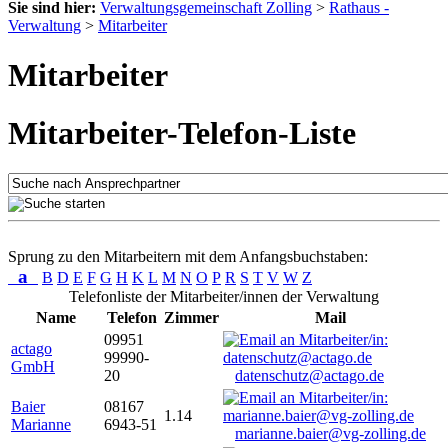
Sie sind hier:
Verwaltungsgemeinschaft Zolling
>
Rathaus -
Verwaltung
>
Mitarbeiter
Mitarbeiter
Mitarbeiter-Telefon-Liste
Sprung zu den Mitarbeitern mit dem Anfangsbuchstaben:
a
B
D
E
F
G
H
K
L
M
N
O
P
R
S
T
V
W
Z
Telefonliste der Mitarbeiter/innen der Verwaltung
Name
Telefon
Zimmer
Mail
09951
actago
99990-
GmbH
20
datenschutz@actago.de
Baier
08167
1.14
Marianne
6943-51
marianne.baier@vg-zolling.de