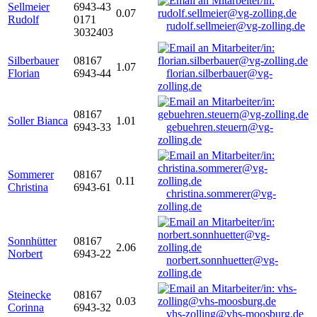
Sellmeier
6943-43
0.07
Rudolf
0171
rudolf.sellmeier@vg-zolling.de
3032403
Silberbauer
08167
1.07
Florian
6943-44
florian.silberbauer@vg-
zolling.de
08167
Soller Bianca
1.01
6943-33
gebuehren.steuern@vg-
zolling.de
Sommerer
08167
0.11
Christina
6943-61
christina.sommerer@vg-
zolling.de
Sonnhütter
08167
2.06
Norbert
6943-22
norbert.sonnhuetter@vg-
zolling.de
Steinecke
08167
0.03
Corinna
6943-32
vhs-zolling@vhs-moosburg.de