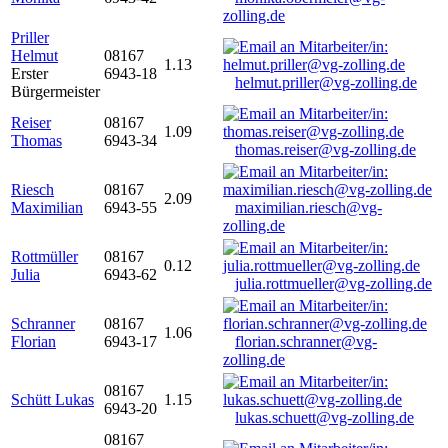
zolling.de
Priller
Helmut
08167
1.13
Erster
6943-18
helmut.priller@vg-zolling.de
Bürgermeister
Reiser
08167
1.09
Thomas
6943-34
thomas.reiser@vg-zolling.de
Riesch
08167
2.09
Maximilian
6943-55
maximilian.riesch@vg-
zolling.de
Rottmüller
08167
0.12
Julia
6943-62
julia.rottmueller@vg-zolling.de
Schranner
08167
1.06
Florian
6943-17
florian.schranner@vg-
zolling.de
08167
Schütt Lukas
1.15
6943-20
lukas.schuett@vg-zolling.de
08167