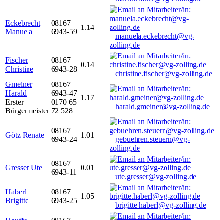
Eckebrecht
08167
1.14
Manuela
6943-59
manuela.eckebrecht@vg-
zolling.de
Fischer
08167
0.14
Christine
6943-28
christine.fischer@vg-zolling.de
Gmeiner
08167
Harald
6943-47
1.17
Erster
0170 65
harald.gmeiner@vg-zolling.de
Bürgermeister
72 528
08167
Götz Renate
1.01
6943-24
gebuehren.steuern@vg-
zolling.de
08167
Gresser Ute
0.01
6943-11
ute.gresser@vg-zolling.de
Haberl
08167
1.05
Brigitte
6943-25
brigitte.haberl@vg-zolling.de