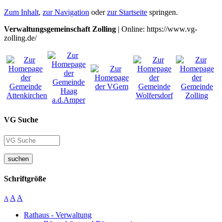
Zum Inhalt
,
zur Navigation
oder
zur Startseite
springen.
Verwaltungsgemeinschaft Zolling
| Online: https://www.vg-
zolling.de/
VG Suche
suchen
Schriftgröße
A
A
A
Rathaus - Verwaltung