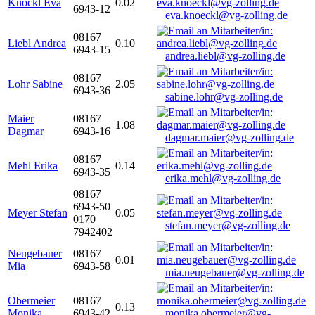
Knöckl Eva
0.02
6943-12
eva.knoeckl@vg-zolling.de
08167
Liebl Andrea
0.10
6943-15
andrea.liebl@vg-zolling.de
08167
Lohr Sabine
2.05
6943-36
sabine.lohr@vg-zolling.de
Maier
08167
1.08
Dagmar
6943-16
dagmar.maier@vg-zolling.de
08167
Mehl Erika
0.14
6943-35
erika.mehl@vg-zolling.de
08167
6943-50
Meyer Stefan
0.05
0170
stefan.meyer@vg-zolling.de
7942402
Neugebauer
08167
0.01
Mia
6943-58
mia.neugebauer@vg-zolling.de
Obermeier
08167
0.13
Monika
6943-42
monika.obermeier@vg-