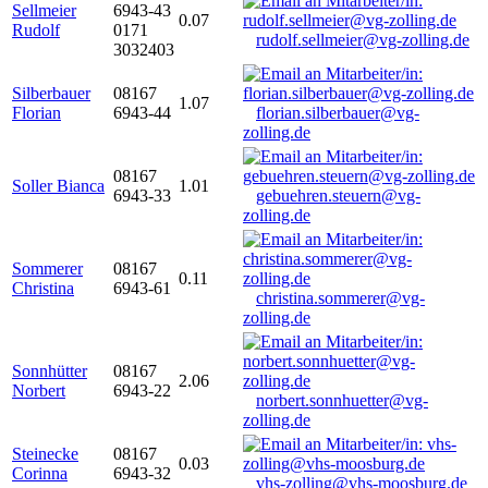
Sellmeier
6943-43
0.07
Rudolf
0171
rudolf.sellmeier@vg-zolling.de
3032403
Silberbauer
08167
1.07
Florian
6943-44
florian.silberbauer@vg-
zolling.de
08167
Soller Bianca
1.01
6943-33
gebuehren.steuern@vg-
zolling.de
Sommerer
08167
0.11
Christina
6943-61
christina.sommerer@vg-
zolling.de
Sonnhütter
08167
2.06
Norbert
6943-22
norbert.sonnhuetter@vg-
zolling.de
Steinecke
08167
0.03
Corinna
6943-32
vhs-zolling@vhs-moosburg.de