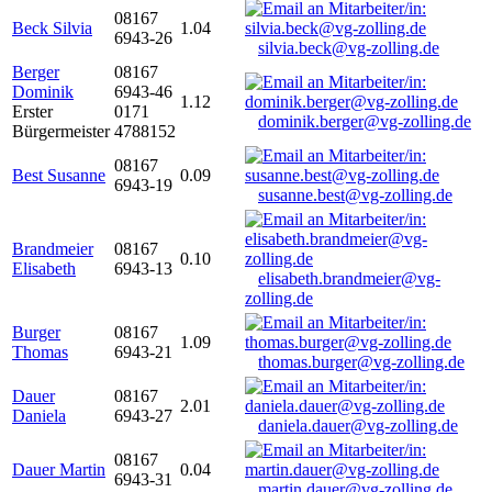
08167
Beck Silvia
1.04
6943-26
silvia.beck@vg-zolling.de
Berger
08167
Dominik
6943-46
1.12
Erster
0171
dominik.berger@vg-zolling.de
Bürgermeister
4788152
08167
Best Susanne
0.09
6943-19
susanne.best@vg-zolling.de
Brandmeier
08167
0.10
Elisabeth
6943-13
elisabeth.brandmeier@vg-
zolling.de
Burger
08167
1.09
Thomas
6943-21
thomas.burger@vg-zolling.de
Dauer
08167
2.01
Daniela
6943-27
daniela.dauer@vg-zolling.de
08167
Dauer Martin
0.04
6943-31
martin.dauer@vg-zolling.de