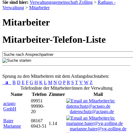
Sie sind hier:
Verwaltungsgemeinschaft Zolling
>
Rathaus -
Verwaltung
>
Mitarbeiter
Mitarbeiter
Mitarbeiter-Telefon-Liste
Sprung zu den Mitarbeitern mit dem Anfangsbuchstaben:
a
B
D
E
F
G
H
K
L
M
N
O
P
R
S
T
V
W
Z
Telefonliste der Mitarbeiter/innen der Verwaltung
Name
Telefon
Zimmer
Mail
09951
actago
99990-
GmbH
20
datenschutz@actago.de
Baier
08167
1.14
Marianne
6943-51
marianne.baier@vg-zolling.de