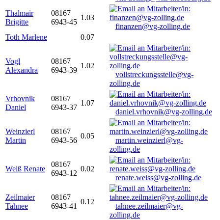
Thalmair
08167
1.03
Brigitte
6943-45
finanzen@vg-zolling.de
Toth Marlene
0.07
Vogl
08167
1.02
Alexandra
6943-39
vollstreckungsstelle@vg-
zolling.de
Vrhovnik
08167
1.07
Daniel
6943-37
daniel.vrhovnik@vg-zolling.de
Weinzierl
08167
0.05
Martin
6943-56
martin.weinzierl@vg-
zolling.de
08167
Weiß Renate
0.02
6943-12
renate.weiss@vg-zolling.de
Zeilmaier
08167
0.12
Tahnee
6943-41
tahnee.zeilmaier@vg-
zolling.de