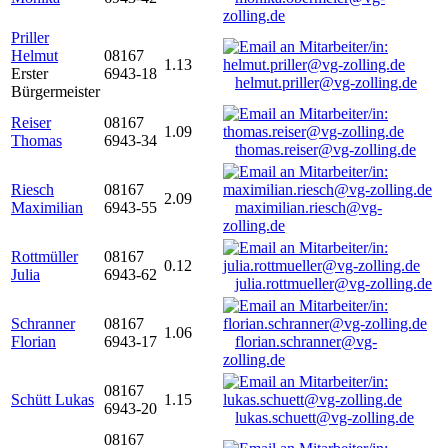
zolling.de
Priller
Helmut
08167
1.13
Erster
6943-18
helmut.priller@vg-zolling.de
Bürgermeister
Reiser
08167
1.09
Thomas
6943-34
thomas.reiser@vg-zolling.de
Riesch
08167
2.09
Maximilian
6943-55
maximilian.riesch@vg-
zolling.de
Rottmüller
08167
0.12
Julia
6943-62
julia.rottmueller@vg-zolling.de
Schranner
08167
1.06
Florian
6943-17
florian.schranner@vg-
zolling.de
08167
Schütt Lukas
1.15
6943-20
lukas.schuett@vg-zolling.de
08167