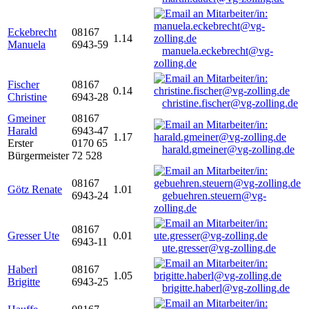
Eckebrecht
08167
1.14
Manuela
6943-59
manuela.eckebrecht@vg-
zolling.de
Fischer
08167
0.14
Christine
6943-28
christine.fischer@vg-zolling.de
Gmeiner
08167
Harald
6943-47
1.17
Erster
0170 65
harald.gmeiner@vg-zolling.de
Bürgermeister
72 528
08167
Götz Renate
1.01
6943-24
gebuehren.steuern@vg-
zolling.de
08167
Gresser Ute
0.01
6943-11
ute.gresser@vg-zolling.de
Haberl
08167
1.05
Brigitte
6943-25
brigitte.haberl@vg-zolling.de