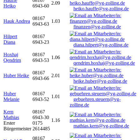
Hauffe
08167
2.09
Heiko
6943-60
heiko.hauffe@vg-zolling.de
08167
Hauk Andrea
1.03
6943-63
finanzen@vg-zolling.de
Hilpert
08167
Diana
6943-23
diana.hilpert@vg-zolling.de
Hoxhaj
08167
1.06
Qendrim
6943-53
qendrim.hoxhaj@vg-zolling.de
08167
Huber Heike
2.01
6943-66
heike.huber@vg-zolling.de
Huber
08167
1.01
Melanie
6943-52
gebuehren.steuern@vg-
zolling.de
Kern
08167
Mathias
6943-30
1.16
Erster
0175
mathias.kern@vg-zolling.de
Bürgermeister
2614485
08167