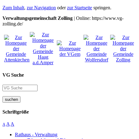
Zum Inhalt
,
zur Navigation
oder
zur Startseite
springen.
Verwaltungsgemeinschaft Zolling
| Online: https://www.vg-
zolling.de/
VG Suche
suchen
Schriftgröße
A
A
A
Rathaus - Verwaltung