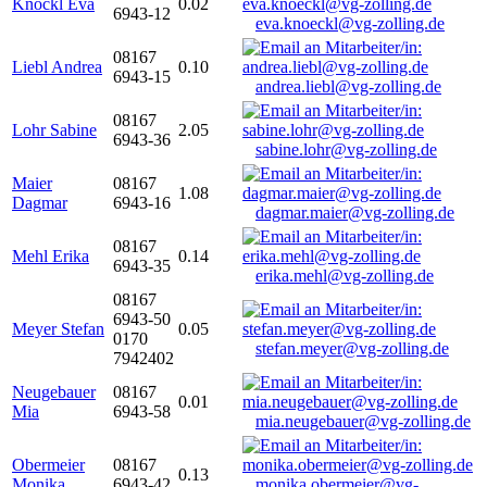
Knöckl Eva
0.02
6943-12
eva.knoeckl@vg-zolling.de
08167
Liebl Andrea
0.10
6943-15
andrea.liebl@vg-zolling.de
08167
Lohr Sabine
2.05
6943-36
sabine.lohr@vg-zolling.de
Maier
08167
1.08
Dagmar
6943-16
dagmar.maier@vg-zolling.de
08167
Mehl Erika
0.14
6943-35
erika.mehl@vg-zolling.de
08167
6943-50
Meyer Stefan
0.05
0170
stefan.meyer@vg-zolling.de
7942402
Neugebauer
08167
0.01
Mia
6943-58
mia.neugebauer@vg-zolling.de
Obermeier
08167
0.13
Monika
6943-42
monika.obermeier@vg-