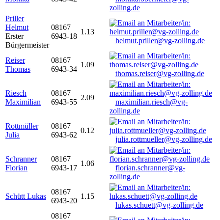
zolling.de
Priller
Helmut
08167
1.13
Erster
6943-18
helmut.priller@vg-zolling.de
Bürgermeister
Reiser
08167
1.09
Thomas
6943-34
thomas.reiser@vg-zolling.de
Riesch
08167
2.09
Maximilian
6943-55
maximilian.riesch@vg-
zolling.de
Rottmüller
08167
0.12
Julia
6943-62
julia.rottmueller@vg-zolling.de
Schranner
08167
1.06
Florian
6943-17
florian.schranner@vg-
zolling.de
08167
Schütt Lukas
1.15
6943-20
lukas.schuett@vg-zolling.de
08167