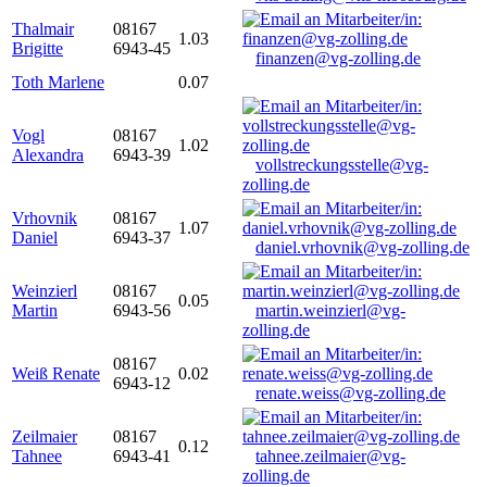
Thalmair
08167
1.03
Brigitte
6943-45
finanzen@vg-zolling.de
Toth Marlene
0.07
Vogl
08167
1.02
Alexandra
6943-39
vollstreckungsstelle@vg-
zolling.de
Vrhovnik
08167
1.07
Daniel
6943-37
daniel.vrhovnik@vg-zolling.de
Weinzierl
08167
0.05
Martin
6943-56
martin.weinzierl@vg-
zolling.de
08167
Weiß Renate
0.02
6943-12
renate.weiss@vg-zolling.de
Zeilmaier
08167
0.12
Tahnee
6943-41
tahnee.zeilmaier@vg-
zolling.de