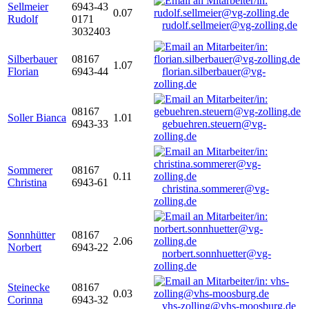
Sellmeier
6943-43
0.07
Rudolf
0171
rudolf.sellmeier@vg-zolling.de
3032403
Silberbauer
08167
1.07
Florian
6943-44
florian.silberbauer@vg-
zolling.de
08167
Soller Bianca
1.01
6943-33
gebuehren.steuern@vg-
zolling.de
Sommerer
08167
0.11
Christina
6943-61
christina.sommerer@vg-
zolling.de
Sonnhütter
08167
2.06
Norbert
6943-22
norbert.sonnhuetter@vg-
zolling.de
Steinecke
08167
0.03
Corinna
6943-32
vhs-zolling@vhs-moosburg.de