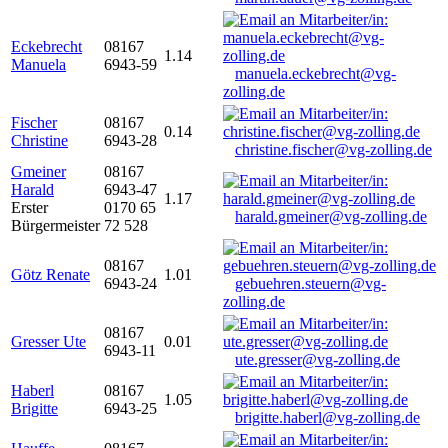
Eckebrecht
08167
1.14
Manuela
6943-59
manuela.eckebrecht@vg-
zolling.de
Fischer
08167
0.14
Christine
6943-28
christine.fischer@vg-zolling.de
Gmeiner
08167
Harald
6943-47
1.17
Erster
0170 65
harald.gmeiner@vg-zolling.de
Bürgermeister
72 528
08167
Götz Renate
1.01
6943-24
gebuehren.steuern@vg-
zolling.de
08167
Gresser Ute
0.01
6943-11
ute.gresser@vg-zolling.de
Haberl
08167
1.05
Brigitte
6943-25
brigitte.haberl@vg-zolling.de