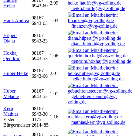
Hauffe
08167
2.09
Heiko
6943-60
heiko.hauffe@vg-zolling.de
08167
Hauk Andrea
1.03
6943-63
finanzen@vg-zolling.de
Hilpert
08167
Diana
6943-23
diana.hilpert@vg-zolling.de
Hoxhaj
08167
1.06
Qendrim
6943-53
qendrim.hoxhaj@vg-zolling.de
08167
Huber Heike
2.01
6943-66
heike.huber@vg-zolling.de
Huber
08167
1.01
Melanie
6943-52
gebuehren.steuern@vg-
zolling.de
Kern
08167
Mathias
6943-30
1.16
Erster
0175
mathias.kern@vg-zolling.de
Bürgermeister
2614485
08167