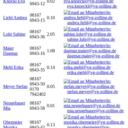
Knöckl Eva
0.02
6943-12
eva.knoeckl@vg-zolling.de
08167
Liebl Andrea
0.10
6943-15
andrea.liebl@vg-zolling.de
08167
Lohr Sabine
2.05
6943-36
sabine.lohr@vg-zolling.de
Maier
08167
1.08
Dagmar
6943-16
dagmar.maier@vg-zolling.de
08167
Mehl Erika
0.14
6943-35
erika.mehl@vg-zolling.de
08167
6943-50
Meyer Stefan
0.05
0170
stefan.meyer@vg-zolling.de
7942402
Neugebauer
08167
0.01
Mia
6943-58
mia.neugebauer@vg-zolling.de
Obermeier
08167
0.13
Monika
6943-42
monika.obermeier@vg-