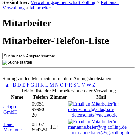
Sie sind hier:
Verwaltungsgemeinschaft Zolling
>
Rathaus -
Verwaltung
>
Mitarbeiter
Mitarbeiter
Mitarbeiter-Telefon-Liste
Sprung zu den Mitarbeitern mit dem Anfangsbuchstaben:
a
B
D
E
F
G
H
K
L
M
N
O
P
R
S
T
V
W
Z
Telefonliste der Mitarbeiter/innen der Verwaltung
Name
Telefon
Zimmer
Mail
09951
actago
99990-
GmbH
20
datenschutz@actago.de
Baier
08167
1.14
Marianne
6943-51
marianne.baier@vg-zolling.de