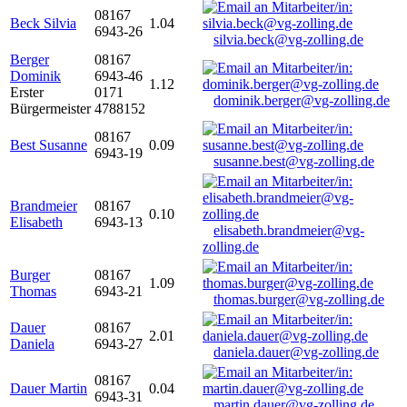
08167
Beck Silvia
1.04
6943-26
silvia.beck@vg-zolling.de
Berger
08167
Dominik
6943-46
1.12
Erster
0171
dominik.berger@vg-zolling.de
Bürgermeister
4788152
08167
Best Susanne
0.09
6943-19
susanne.best@vg-zolling.de
Brandmeier
08167
0.10
Elisabeth
6943-13
elisabeth.brandmeier@vg-
zolling.de
Burger
08167
1.09
Thomas
6943-21
thomas.burger@vg-zolling.de
Dauer
08167
2.01
Daniela
6943-27
daniela.dauer@vg-zolling.de
08167
Dauer Martin
0.04
6943-31
martin.dauer@vg-zolling.de