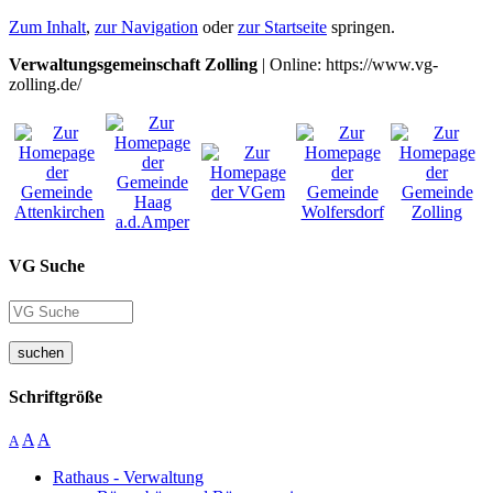
Zum Inhalt
,
zur Navigation
oder
zur Startseite
springen.
Verwaltungsgemeinschaft Zolling
| Online: https://www.vg-
zolling.de/
VG Suche
suchen
Schriftgröße
A
A
A
Rathaus - Verwaltung