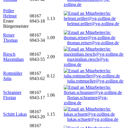
zolling.de
Priller
Helmut
08167
1.13
Erster
6943-18
helmut.priller@vg-zolling.de
Bürgermeister
Reiser
08167
1.09
Thomas
6943-34
thomas.reiser@vg-zolling.de
Riesch
08167
2.09
Maximilian
6943-55
maximilian.riesch@vg-
zolling.de
Rottmüller
08167
0.12
Julia
6943-62
julia.rottmueller@vg-zolling.de
Schranner
08167
1.06
Florian
6943-17
florian.schranner@vg-
zolling.de
08167
Schütt Lukas
1.15
6943-20
lukas.schuett@vg-zolling.de
08167