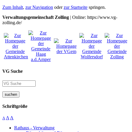
Zum Inhalt
,
zur Navigation
oder
zur Startseite
springen.
Verwaltungsgemeinschaft Zolling
| Online: https://www.vg-
zolling.de/
VG Suche
suchen
Schriftgröße
A
A
A
Rathaus - Verwaltung