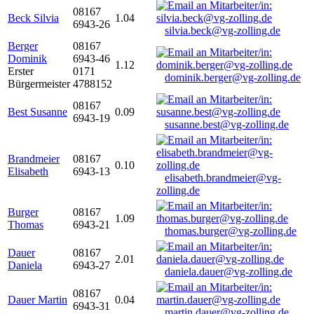
08167
Beck Silvia
1.04
6943-26
silvia.beck@vg-zolling.de
Berger
08167
Dominik
6943-46
1.12
Erster
0171
dominik.berger@vg-zolling.de
Bürgermeister
4788152
08167
Best Susanne
0.09
6943-19
susanne.best@vg-zolling.de
Brandmeier
08167
0.10
Elisabeth
6943-13
elisabeth.brandmeier@vg-
zolling.de
Burger
08167
1.09
Thomas
6943-21
thomas.burger@vg-zolling.de
Dauer
08167
2.01
Daniela
6943-27
daniela.dauer@vg-zolling.de
08167
Dauer Martin
0.04
6943-31
martin.dauer@vg-zolling.de