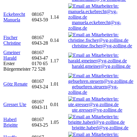
Eckebrecht
08167
1.14
Manuela
6943-59
manuela.eckebrecht@vg-
zolling.de
Fischer
08167
0.14
Christine
6943-28
christine.fischer@vg-zolling.de
Gmeiner
08167
Harald
6943-47
1.17
Erster
0170 65
harald.gmeiner@vg-zolling.de
Bürgermeister
72 528
08167
Götz Renate
1.01
6943-24
gebuehren.steuern@vg-
zolling.de
08167
Gresser Ute
0.01
6943-11
ute.gresser@vg-zolling.de
Haberl
08167
1.05
Brigitte
6943-25
brigitte.haberl@vg-zolling.de