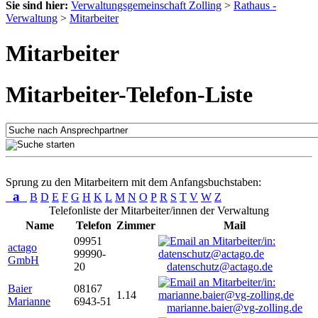
Sie sind hier:
Verwaltungsgemeinschaft Zolling
>
Rathaus -
Verwaltung
>
Mitarbeiter
Mitarbeiter
Mitarbeiter-Telefon-Liste
Sprung zu den Mitarbeitern mit dem Anfangsbuchstaben:
a
B
D
E
F
G
H
K
L
M
N
O
P
R
S
T
V
W
Z
Telefonliste der Mitarbeiter/innen der Verwaltung
Name
Telefon
Zimmer
Mail
09951
actago
99990-
GmbH
20
datenschutz@actago.de
Baier
08167
1.14
Marianne
6943-51
marianne.baier@vg-zolling.de