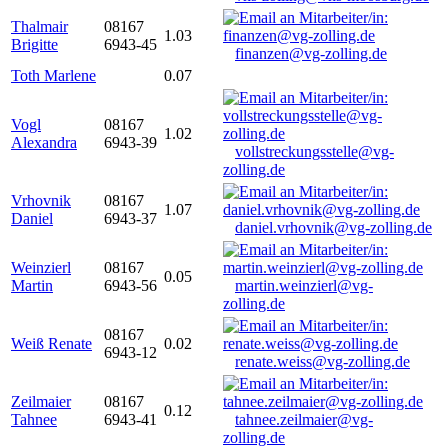
Thalmair
08167
1.03
Brigitte
6943-45
finanzen@vg-zolling.de
Toth Marlene
0.07
Vogl
08167
1.02
Alexandra
6943-39
vollstreckungsstelle@vg-
zolling.de
Vrhovnik
08167
1.07
Daniel
6943-37
daniel.vrhovnik@vg-zolling.de
Weinzierl
08167
0.05
Martin
6943-56
martin.weinzierl@vg-
zolling.de
08167
Weiß Renate
0.02
6943-12
renate.weiss@vg-zolling.de
Zeilmaier
08167
0.12
Tahnee
6943-41
tahnee.zeilmaier@vg-
zolling.de