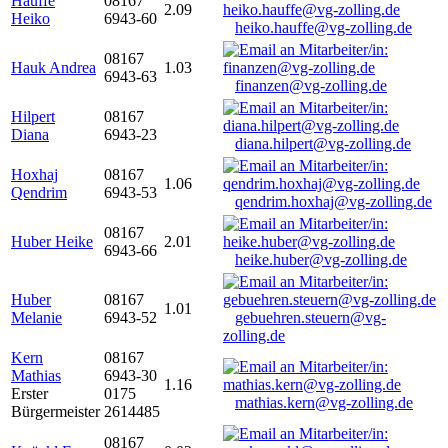
Hauffe
08167
2.09
Heiko
6943-60
heiko.hauffe@vg-zolling.de
08167
Hauk Andrea
1.03
6943-63
finanzen@vg-zolling.de
Hilpert
08167
Diana
6943-23
diana.hilpert@vg-zolling.de
Hoxhaj
08167
1.06
Qendrim
6943-53
qendrim.hoxhaj@vg-zolling.de
08167
Huber Heike
2.01
6943-66
heike.huber@vg-zolling.de
Huber
08167
1.01
Melanie
6943-52
gebuehren.steuern@vg-
zolling.de
Kern
08167
Mathias
6943-30
1.16
Erster
0175
mathias.kern@vg-zolling.de
Bürgermeister
2614485
08167