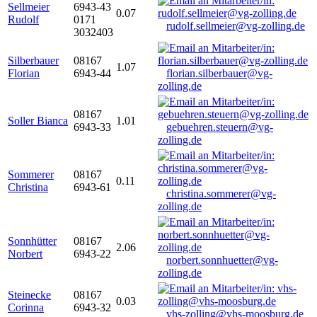
Sellmeier
6943-43
0.07
Rudolf
0171
rudolf.sellmeier@vg-zolling.de
3032403
Silberbauer
08167
1.07
Florian
6943-44
florian.silberbauer@vg-
zolling.de
08167
Soller Bianca
1.01
6943-33
gebuehren.steuern@vg-
zolling.de
Sommerer
08167
0.11
Christina
6943-61
christina.sommerer@vg-
zolling.de
Sonnhütter
08167
2.06
Norbert
6943-22
norbert.sonnhuetter@vg-
zolling.de
Steinecke
08167
0.03
Corinna
6943-32
vhs-zolling@vhs-moosburg.de