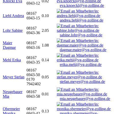
Knöckl Eva
0.02
6943-12
eva.knoeckl@vg-zolling.de
08167
Liebl Andrea
0.10
6943-15
andrea.liebl@vg-zolling.de
08167
Lohr Sabine
2.05
6943-36
sabine.lohr@vg-zolling.de
Maier
08167
1.08
Dagmar
6943-16
dagmar.maier@vg-zolling.de
08167
Mehl Erika
0.14
6943-35
erika.mehl@vg-zolling.de
08167
6943-50
Meyer Stefan
0.05
0170
stefan.meyer@vg-zolling.de
7942402
Neugebauer
08167
0.01
Mia
6943-58
mia.neugebauer@vg-zolling.de
Obermeier
08167
0.13
Monika
6943-42
monika.obermeier@vg-