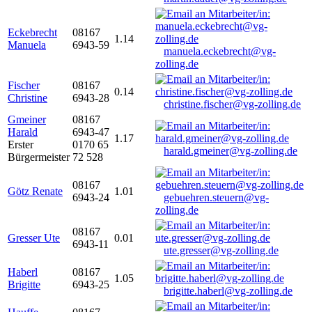
Eckebrecht
08167
1.14
Manuela
6943-59
manuela.eckebrecht@vg-
zolling.de
Fischer
08167
0.14
Christine
6943-28
christine.fischer@vg-zolling.de
Gmeiner
08167
Harald
6943-47
1.17
Erster
0170 65
harald.gmeiner@vg-zolling.de
Bürgermeister
72 528
08167
Götz Renate
1.01
6943-24
gebuehren.steuern@vg-
zolling.de
08167
Gresser Ute
0.01
6943-11
ute.gresser@vg-zolling.de
Haberl
08167
1.05
Brigitte
6943-25
brigitte.haberl@vg-zolling.de