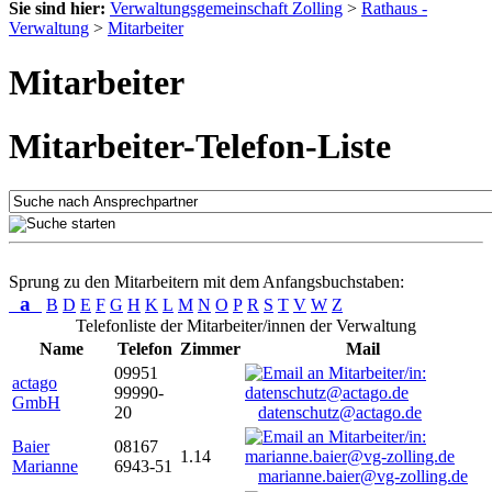
Sie sind hier:
Verwaltungsgemeinschaft Zolling
>
Rathaus -
Verwaltung
>
Mitarbeiter
Mitarbeiter
Mitarbeiter-Telefon-Liste
Sprung zu den Mitarbeitern mit dem Anfangsbuchstaben:
a
B
D
E
F
G
H
K
L
M
N
O
P
R
S
T
V
W
Z
Telefonliste der Mitarbeiter/innen der Verwaltung
Name
Telefon
Zimmer
Mail
09951
actago
99990-
GmbH
20
datenschutz@actago.de
Baier
08167
1.14
Marianne
6943-51
marianne.baier@vg-zolling.de