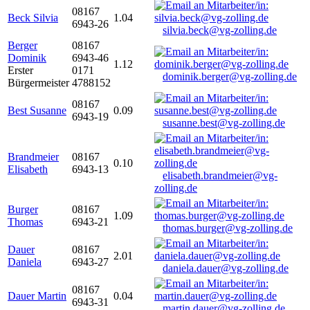
08167
Beck Silvia
1.04
6943-26
silvia.beck@vg-zolling.de
Berger
08167
Dominik
6943-46
1.12
Erster
0171
dominik.berger@vg-zolling.de
Bürgermeister
4788152
08167
Best Susanne
0.09
6943-19
susanne.best@vg-zolling.de
Brandmeier
08167
0.10
Elisabeth
6943-13
elisabeth.brandmeier@vg-
zolling.de
Burger
08167
1.09
Thomas
6943-21
thomas.burger@vg-zolling.de
Dauer
08167
2.01
Daniela
6943-27
daniela.dauer@vg-zolling.de
08167
Dauer Martin
0.04
6943-31
martin.dauer@vg-zolling.de