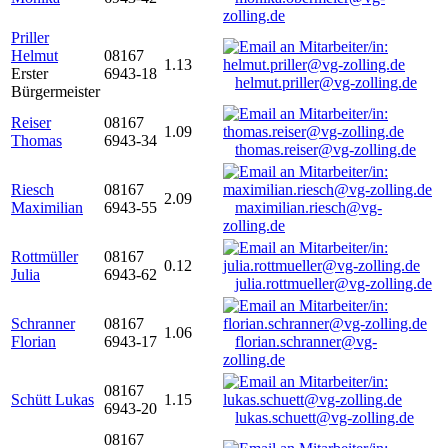
zolling.de
Priller
Helmut
08167
1.13
Erster
6943-18
helmut.priller@vg-zolling.de
Bürgermeister
Reiser
08167
1.09
Thomas
6943-34
thomas.reiser@vg-zolling.de
Riesch
08167
2.09
Maximilian
6943-55
maximilian.riesch@vg-
zolling.de
Rottmüller
08167
0.12
Julia
6943-62
julia.rottmueller@vg-zolling.de
Schranner
08167
1.06
Florian
6943-17
florian.schranner@vg-
zolling.de
08167
Schütt Lukas
1.15
6943-20
lukas.schuett@vg-zolling.de
08167