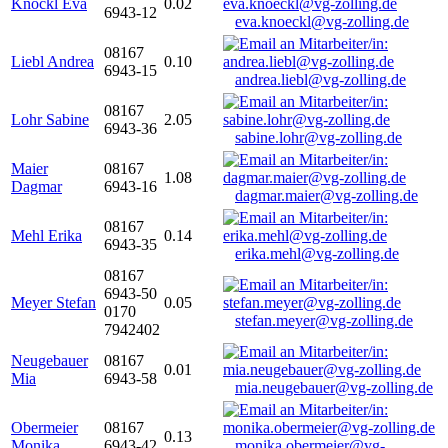
Knöckl Eva
0.02
6943-12
eva.knoeckl@vg-zolling.de
08167
Liebl Andrea
0.10
6943-15
andrea.liebl@vg-zolling.de
08167
Lohr Sabine
2.05
6943-36
sabine.lohr@vg-zolling.de
Maier
08167
1.08
Dagmar
6943-16
dagmar.maier@vg-zolling.de
08167
Mehl Erika
0.14
6943-35
erika.mehl@vg-zolling.de
08167
6943-50
Meyer Stefan
0.05
0170
stefan.meyer@vg-zolling.de
7942402
Neugebauer
08167
0.01
Mia
6943-58
mia.neugebauer@vg-zolling.de
Obermeier
08167
0.13
Monika
6943-42
monika.obermeier@vg-