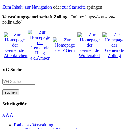
Zum Inhalt
,
zur Navigation
oder
zur Startseite
springen.
Verwaltungsgemeinschaft Zolling
| Online: https://www.vg-
zolling.de/
VG Suche
suchen
Schriftgröße
A
A
A
Rathaus - Verwaltung