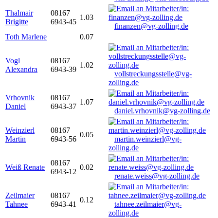
Thalmair
08167
1.03
Brigitte
6943-45
finanzen@vg-zolling.de
Toth Marlene
0.07
Vogl
08167
1.02
Alexandra
6943-39
vollstreckungsstelle@vg-
zolling.de
Vrhovnik
08167
1.07
Daniel
6943-37
daniel.vrhovnik@vg-zolling.de
Weinzierl
08167
0.05
Martin
6943-56
martin.weinzierl@vg-
zolling.de
08167
Weiß Renate
0.02
6943-12
renate.weiss@vg-zolling.de
Zeilmaier
08167
0.12
Tahnee
6943-41
tahnee.zeilmaier@vg-
zolling.de