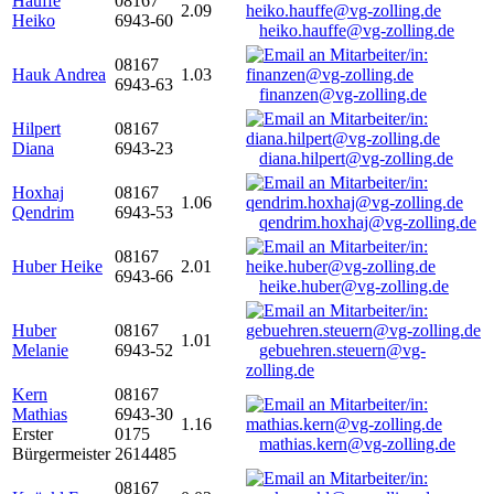
Hauffe
08167
2.09
Heiko
6943-60
heiko.hauffe@vg-zolling.de
08167
Hauk Andrea
1.03
6943-63
finanzen@vg-zolling.de
Hilpert
08167
Diana
6943-23
diana.hilpert@vg-zolling.de
Hoxhaj
08167
1.06
Qendrim
6943-53
qendrim.hoxhaj@vg-zolling.de
08167
Huber Heike
2.01
6943-66
heike.huber@vg-zolling.de
Huber
08167
1.01
Melanie
6943-52
gebuehren.steuern@vg-
zolling.de
Kern
08167
Mathias
6943-30
1.16
Erster
0175
mathias.kern@vg-zolling.de
Bürgermeister
2614485
08167