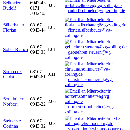
Sellmeier
6943-43
0.07
Rudolf
0171
rudolf.sellmeier@vg-zolling.de
3032403
Silberbauer
08167
1.07
Florian
6943-44
florian.silberbauer@vg-
zolling.de
08167
Soller Bianca
1.01
6943-33
gebuehren.steuern@vg-
zolling.de
Sommerer
08167
0.11
Christina
6943-61
christina.sommerer@vg-
zolling.de
Sonnhütter
08167
2.06
Norbert
6943-22
norbert.sonnhuetter@vg-
zolling.de
Steinecke
08167
0.03
Corinna
6943-32
vhs-zolling@vhs-moosburg.de