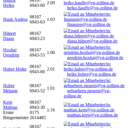
Hauffe
08167
2.09
Heiko
6943-60
heiko.hauffe@vg-zolling.de
08167
Hauk Andrea
1.03
6943-63
finanzen@vg-zolling.de
Hilpert
08167
Diana
6943-23
diana.hilpert@vg-zolling.de
Hoxhaj
08167
1.06
Qendrim
6943-53
qendrim.hoxhaj@vg-zolling.de
08167
Huber Heike
2.01
6943-66
heike.huber@vg-zolling.de
Huber
08167
1.01
Melanie
6943-52
gebuehren.steuern@vg-
zolling.de
Kern
08167
Mathias
6943-30
1.16
Erster
0175
mathias.kern@vg-zolling.de
Bürgermeister
2614485
08167