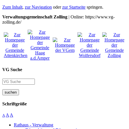
Zum Inhalt
,
zur Navigation
oder
zur Startseite
springen.
Verwaltungsgemeinschaft Zolling
| Online: https://www.vg-
zolling.de/
VG Suche
suchen
Schriftgröße
A
A
A
Rathaus - Verwaltung