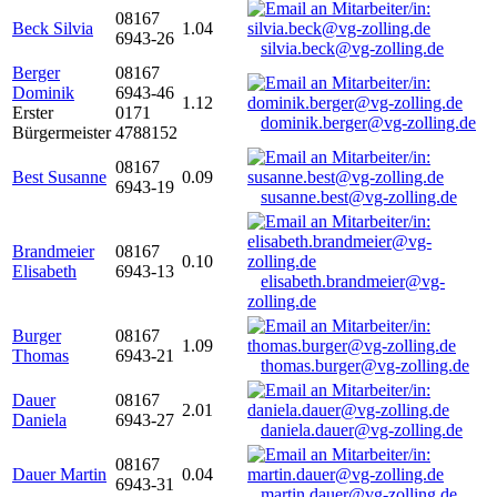
08167
Beck Silvia
1.04
6943-26
silvia.beck@vg-zolling.de
Berger
08167
Dominik
6943-46
1.12
Erster
0171
dominik.berger@vg-zolling.de
Bürgermeister
4788152
08167
Best Susanne
0.09
6943-19
susanne.best@vg-zolling.de
Brandmeier
08167
0.10
Elisabeth
6943-13
elisabeth.brandmeier@vg-
zolling.de
Burger
08167
1.09
Thomas
6943-21
thomas.burger@vg-zolling.de
Dauer
08167
2.01
Daniela
6943-27
daniela.dauer@vg-zolling.de
08167
Dauer Martin
0.04
6943-31
martin.dauer@vg-zolling.de