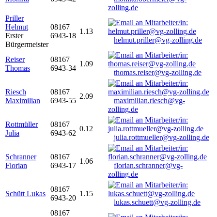
zolling.de
Priller
Helmut
08167
1.13
Erster
6943-18
helmut.priller@vg-zolling.de
Bürgermeister
Reiser
08167
1.09
Thomas
6943-34
thomas.reiser@vg-zolling.de
Riesch
08167
2.09
Maximilian
6943-55
maximilian.riesch@vg-
zolling.de
Rottmüller
08167
0.12
Julia
6943-62
julia.rottmueller@vg-zolling.de
Schranner
08167
1.06
Florian
6943-17
florian.schranner@vg-
zolling.de
08167
Schütt Lukas
1.15
6943-20
lukas.schuett@vg-zolling.de
08167