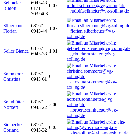
Sellmeier
6943-43
0.07
Rudolf
0171
rudolf.sellmeier@vg-zolling.de
3032403
Silberbauer
08167
1.07
Florian
6943-44
florian.silberbauer@vg-
zolling.de
08167
Soller Bianca
1.01
6943-33
gebuehren.steuern@vg-
zolling.de
Sommerer
08167
0.11
Christina
6943-61
christina.sommerer@vg-
zolling.de
Sonnhütter
08167
2.06
Norbert
6943-22
norbert.sonnhuetter@vg-
zolling.de
Steinecke
08167
0.03
Corinna
6943-32
vhs-zolling@vhs-moosburg.de