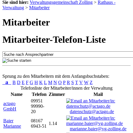
Sie sind hier:
Verwaltungsgemeinschaft Zolling
>
Rathaus -
Verwaltung
>
Mitarbeiter
Mitarbeiter
Mitarbeiter-Telefon-Liste
Sprung zu den Mitarbeitern mit dem Anfangsbuchstaben:
a
B
D
E
F
G
H
K
L
M
N
O
P
R
S
T
V
W
Z
Telefonliste der Mitarbeiter/innen der Verwaltung
Name
Telefon
Zimmer
Mail
09951
actago
99990-
GmbH
20
datenschutz@actago.de
Baier
08167
1.14
Marianne
6943-51
marianne.baier@vg-zolling.de