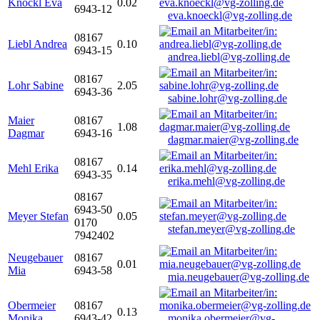
Knöckl Eva
0.02
6943-12
eva.knoeckl@vg-zolling.de
08167
Liebl Andrea
0.10
6943-15
andrea.liebl@vg-zolling.de
08167
Lohr Sabine
2.05
6943-36
sabine.lohr@vg-zolling.de
Maier
08167
1.08
Dagmar
6943-16
dagmar.maier@vg-zolling.de
08167
Mehl Erika
0.14
6943-35
erika.mehl@vg-zolling.de
08167
6943-50
Meyer Stefan
0.05
0170
stefan.meyer@vg-zolling.de
7942402
Neugebauer
08167
0.01
Mia
6943-58
mia.neugebauer@vg-zolling.de
Obermeier
08167
0.13
Monika
6943-42
monika.obermeier@vg-