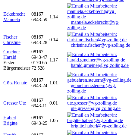
Eckebrecht
08167
1.14
Manuela
6943-59
manuela.eckebrecht@vg-
zolling.de
Fischer
08167
0.14
Christine
6943-28
christine.fischer@vg-zolling.de
Gmeiner
08167
Harald
6943-47
1.17
Erster
0170 65
harald.gmeiner@vg-zolling.de
Bürgermeister
72 528
08167
Götz Renate
1.01
6943-24
gebuehren.steuern@vg-
zolling.de
08167
Gresser Ute
0.01
6943-11
ute.gresser@vg-zolling.de
Haberl
08167
1.05
Brigitte
6943-25
brigitte.haberl@vg-zolling.de