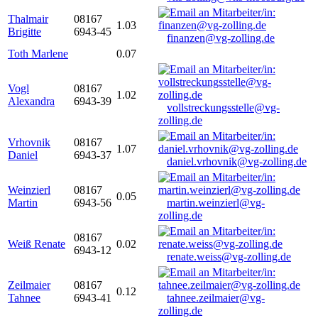
Thalmair
08167
1.03
Brigitte
6943-45
finanzen@vg-zolling.de
Toth Marlene
0.07
Vogl
08167
1.02
Alexandra
6943-39
vollstreckungsstelle@vg-
zolling.de
Vrhovnik
08167
1.07
Daniel
6943-37
daniel.vrhovnik@vg-zolling.de
Weinzierl
08167
0.05
Martin
6943-56
martin.weinzierl@vg-
zolling.de
08167
Weiß Renate
0.02
6943-12
renate.weiss@vg-zolling.de
Zeilmaier
08167
0.12
Tahnee
6943-41
tahnee.zeilmaier@vg-
zolling.de