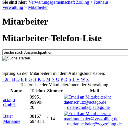
Sie sind hier:
Verwaltungsgemeinschaft Zolling
>
Rathaus -
Verwaltung
>
Mitarbeiter
Mitarbeiter
Mitarbeiter-Telefon-Liste
Sprung zu den Mitarbeitern mit dem Anfangsbuchstaben:
a
B
D
E
F
G
H
K
L
M
N
O
P
R
S
T
V
W
Z
Telefonliste der Mitarbeiter/innen der Verwaltung
Name
Telefon
Zimmer
Mail
09951
actago
99990-
GmbH
20
datenschutz@actago.de
Baier
08167
1.14
Marianne
6943-51
marianne.baier@vg-zolling.de