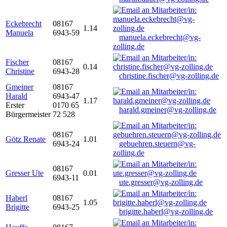
Eckebrecht
08167
1.14
Manuela
6943-59
manuela.eckebrecht@vg-
zolling.de
Fischer
08167
0.14
Christine
6943-28
christine.fischer@vg-zolling.de
Gmeiner
08167
Harald
6943-47
1.17
Erster
0170 65
harald.gmeiner@vg-zolling.de
Bürgermeister
72 528
08167
Götz Renate
1.01
6943-24
gebuehren.steuern@vg-
zolling.de
08167
Gresser Ute
0.01
6943-11
ute.gresser@vg-zolling.de
Haberl
08167
1.05
Brigitte
6943-25
brigitte.haberl@vg-zolling.de