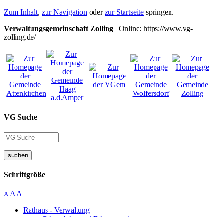
Zum Inhalt
,
zur Navigation
oder
zur Startseite
springen.
Verwaltungsgemeinschaft Zolling
| Online: https://www.vg-
zolling.de/
VG Suche
suchen
Schriftgröße
A
A
A
Rathaus - Verwaltung