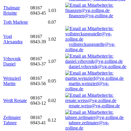
Thalmair
08167
1.03
Brigitte
6943-45
finanzen@vg-zolling.de
Toth Marlene
0.07
Vogl
08167
1.02
Alexandra
6943-39
vollstreckungsstelle@vg-
zolling.de
Vrhovnik
08167
1.07
Daniel
6943-37
daniel.vrhovnik@vg-zolling.de
Weinzierl
08167
0.05
Martin
6943-56
martin.weinzierl@vg-
zolling.de
08167
Weiß Renate
0.02
6943-12
renate.weiss@vg-zolling.de
Zeilmaier
08167
0.12
Tahnee
6943-41
tahnee.zeilmaier@vg-
zolling.de