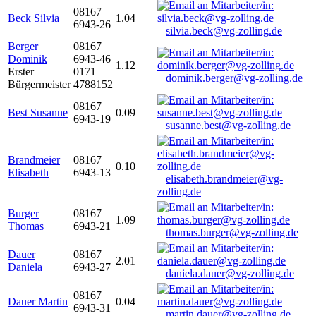
08167
Beck Silvia
1.04
6943-26
silvia.beck@vg-zolling.de
Berger
08167
Dominik
6943-46
1.12
Erster
0171
dominik.berger@vg-zolling.de
Bürgermeister
4788152
08167
Best Susanne
0.09
6943-19
susanne.best@vg-zolling.de
Brandmeier
08167
0.10
Elisabeth
6943-13
elisabeth.brandmeier@vg-
zolling.de
Burger
08167
1.09
Thomas
6943-21
thomas.burger@vg-zolling.de
Dauer
08167
2.01
Daniela
6943-27
daniela.dauer@vg-zolling.de
08167
Dauer Martin
0.04
6943-31
martin.dauer@vg-zolling.de