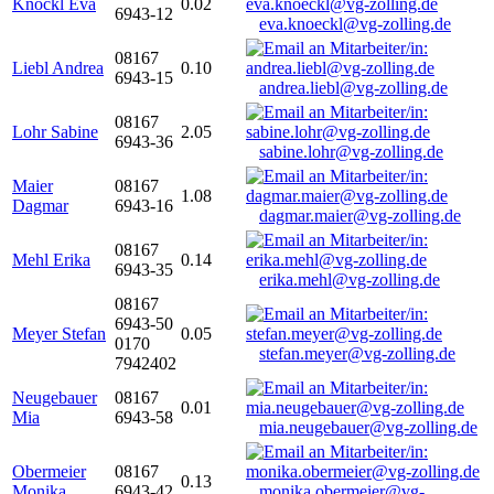
Knöckl Eva
0.02
6943-12
eva.knoeckl@vg-zolling.de
08167
Liebl Andrea
0.10
6943-15
andrea.liebl@vg-zolling.de
08167
Lohr Sabine
2.05
6943-36
sabine.lohr@vg-zolling.de
Maier
08167
1.08
Dagmar
6943-16
dagmar.maier@vg-zolling.de
08167
Mehl Erika
0.14
6943-35
erika.mehl@vg-zolling.de
08167
6943-50
Meyer Stefan
0.05
0170
stefan.meyer@vg-zolling.de
7942402
Neugebauer
08167
0.01
Mia
6943-58
mia.neugebauer@vg-zolling.de
Obermeier
08167
0.13
Monika
6943-42
monika.obermeier@vg-