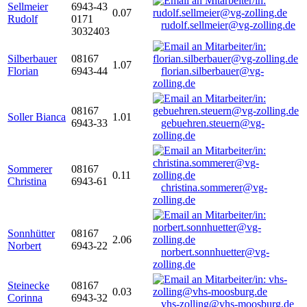
Sellmeier
6943-43
0.07
Rudolf
0171
rudolf.sellmeier@vg-zolling.de
3032403
Silberbauer
08167
1.07
Florian
6943-44
florian.silberbauer@vg-
zolling.de
08167
Soller Bianca
1.01
6943-33
gebuehren.steuern@vg-
zolling.de
Sommerer
08167
0.11
Christina
6943-61
christina.sommerer@vg-
zolling.de
Sonnhütter
08167
2.06
Norbert
6943-22
norbert.sonnhuetter@vg-
zolling.de
Steinecke
08167
0.03
Corinna
6943-32
vhs-zolling@vhs-moosburg.de