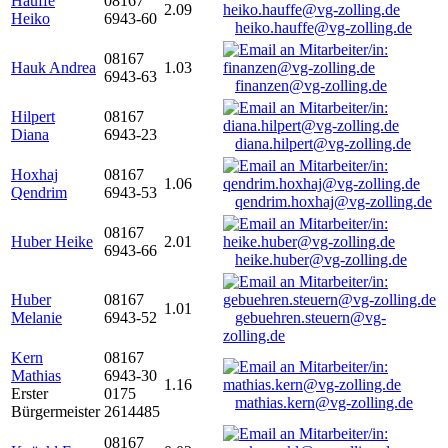
Hauffe
08167
2.09
Heiko
6943-60
heiko.hauffe@vg-zolling.de
08167
Hauk Andrea
1.03
6943-63
finanzen@vg-zolling.de
Hilpert
08167
Diana
6943-23
diana.hilpert@vg-zolling.de
Hoxhaj
08167
1.06
Qendrim
6943-53
qendrim.hoxhaj@vg-zolling.de
08167
Huber Heike
2.01
6943-66
heike.huber@vg-zolling.de
Huber
08167
1.01
Melanie
6943-52
gebuehren.steuern@vg-
zolling.de
Kern
08167
Mathias
6943-30
1.16
Erster
0175
mathias.kern@vg-zolling.de
Bürgermeister
2614485
08167