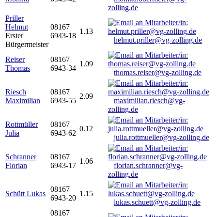
zolling.de
Priller
Helmut
08167
1.13
Erster
6943-18
helmut.priller@vg-zolling.de
Bürgermeister
Reiser
08167
1.09
Thomas
6943-34
thomas.reiser@vg-zolling.de
Riesch
08167
2.09
Maximilian
6943-55
maximilian.riesch@vg-
zolling.de
Rottmüller
08167
0.12
Julia
6943-62
julia.rottmueller@vg-zolling.de
Schranner
08167
1.06
Florian
6943-17
florian.schranner@vg-
zolling.de
08167
Schütt Lukas
1.15
6943-20
lukas.schuett@vg-zolling.de
08167