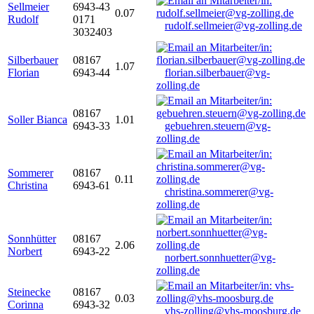
Sellmeier
6943-43
0.07
Rudolf
0171
rudolf.sellmeier@vg-zolling.de
3032403
Silberbauer
08167
1.07
Florian
6943-44
florian.silberbauer@vg-
zolling.de
08167
Soller Bianca
1.01
6943-33
gebuehren.steuern@vg-
zolling.de
Sommerer
08167
0.11
Christina
6943-61
christina.sommerer@vg-
zolling.de
Sonnhütter
08167
2.06
Norbert
6943-22
norbert.sonnhuetter@vg-
zolling.de
Steinecke
08167
0.03
Corinna
6943-32
vhs-zolling@vhs-moosburg.de