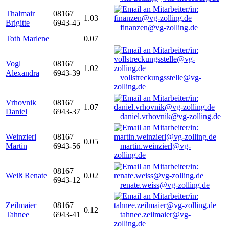
Thalmair
08167
1.03
Brigitte
6943-45
finanzen@vg-zolling.de
Toth Marlene
0.07
Vogl
08167
1.02
Alexandra
6943-39
vollstreckungsstelle@vg-
zolling.de
Vrhovnik
08167
1.07
Daniel
6943-37
daniel.vrhovnik@vg-zolling.de
Weinzierl
08167
0.05
Martin
6943-56
martin.weinzierl@vg-
zolling.de
08167
Weiß Renate
0.02
6943-12
renate.weiss@vg-zolling.de
Zeilmaier
08167
0.12
Tahnee
6943-41
tahnee.zeilmaier@vg-
zolling.de