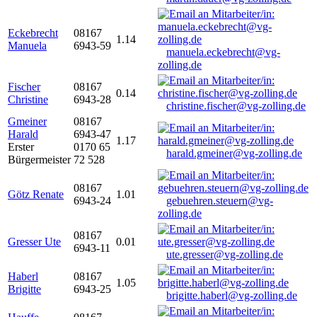
Eckebrecht
08167
1.14
Manuela
6943-59
manuela.eckebrecht@vg-
zolling.de
Fischer
08167
0.14
Christine
6943-28
christine.fischer@vg-zolling.de
Gmeiner
08167
Harald
6943-47
1.17
Erster
0170 65
harald.gmeiner@vg-zolling.de
Bürgermeister
72 528
08167
Götz Renate
1.01
6943-24
gebuehren.steuern@vg-
zolling.de
08167
Gresser Ute
0.01
6943-11
ute.gresser@vg-zolling.de
Haberl
08167
1.05
Brigitte
6943-25
brigitte.haberl@vg-zolling.de