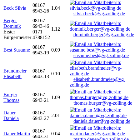
08167
Beck Silvia
1.04
6943-26
silvia.beck@vg-zolling.de
Berger
08167
Dominik
6943-46
1.12
Erster
0171
dominik.berger@vg-zolling.de
Bürgermeister
4788152
08167
Best Susanne
0.09
6943-19
susanne.best@vg-zolling.de
Brandmeier
08167
0.10
Elisabeth
6943-13
elisabeth.brandmeier@vg-
zolling.de
Burger
08167
1.09
Thomas
6943-21
thomas.burger@vg-zolling.de
Dauer
08167
2.01
Daniela
6943-27
daniela.dauer@vg-zolling.de
08167
Dauer Martin
0.04
6943-31
martin.dauer@vg-zolling.de