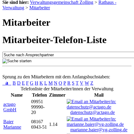
Sie sind hier:
Verwaltungsgemeinschaft Zolling
>
Rathaus -
Verwaltung
>
Mitarbeiter
Mitarbeiter
Mitarbeiter-Telefon-Liste
Sprung zu den Mitarbeitern mit dem Anfangsbuchstaben:
a
B
D
E
F
G
H
K
L
M
N
O
P
R
S
T
V
W
Z
Telefonliste der Mitarbeiter/innen der Verwaltung
Name
Telefon
Zimmer
Mail
09951
actago
99990-
GmbH
20
datenschutz@actago.de
Baier
08167
1.14
Marianne
6943-51
marianne.baier@vg-zolling.de