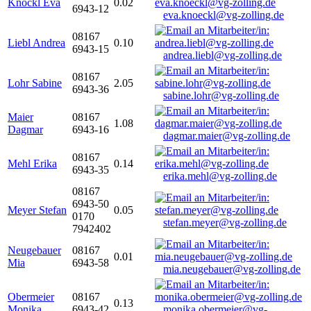
Knöckl Eva
0.02
6943-12
eva.knoeckl@vg-zolling.de
08167
Liebl Andrea
0.10
6943-15
andrea.liebl@vg-zolling.de
08167
Lohr Sabine
2.05
6943-36
sabine.lohr@vg-zolling.de
Maier
08167
1.08
Dagmar
6943-16
dagmar.maier@vg-zolling.de
08167
Mehl Erika
0.14
6943-35
erika.mehl@vg-zolling.de
08167
6943-50
Meyer Stefan
0.05
0170
stefan.meyer@vg-zolling.de
7942402
Neugebauer
08167
0.01
Mia
6943-58
mia.neugebauer@vg-zolling.de
Obermeier
08167
0.13
Monika
6943-42
monika.obermeier@vg-