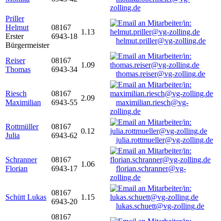
zolling.de
Priller
Helmut
08167
1.13
Erster
6943-18
helmut.priller@vg-zolling.de
Bürgermeister
Reiser
08167
1.09
Thomas
6943-34
thomas.reiser@vg-zolling.de
Riesch
08167
2.09
Maximilian
6943-55
maximilian.riesch@vg-
zolling.de
Rottmüller
08167
0.12
Julia
6943-62
julia.rottmueller@vg-zolling.de
Schranner
08167
1.06
Florian
6943-17
florian.schranner@vg-
zolling.de
08167
Schütt Lukas
1.15
6943-20
lukas.schuett@vg-zolling.de
08167