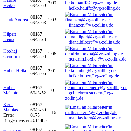
Hauffe
08167
2.09
Heiko
6943-60
heiko.hauffe@vg-zolling.de
08167
Hauk Andrea
1.03
6943-63
finanzen@vg-zolling.de
Hilpert
08167
Diana
6943-23
diana.hilpert@vg-zolling.de
Hoxhaj
08167
1.06
Qendrim
6943-53
qendrim.hoxhaj@vg-zolling.de
08167
Huber Heike
2.01
6943-66
heike.huber@vg-zolling.de
Huber
08167
1.01
Melanie
6943-52
gebuehren.steuern@vg-
zolling.de
Kern
08167
Mathias
6943-30
1.16
Erster
0175
mathias.kern@vg-zolling.de
Bürgermeister
2614485
08167