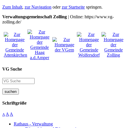
Zum Inhalt
,
zur Navigation
oder
zur Startseite
springen.
Verwaltungsgemeinschaft Zolling
| Online: https://www.vg-
zolling.de/
VG Suche
suchen
Schriftgröße
A
A
A
Rathaus - Verwaltung