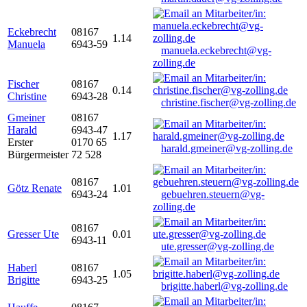
Eckebrecht
08167
1.14
Manuela
6943-59
manuela.eckebrecht@vg-
zolling.de
Fischer
08167
0.14
Christine
6943-28
christine.fischer@vg-zolling.de
Gmeiner
08167
Harald
6943-47
1.17
Erster
0170 65
harald.gmeiner@vg-zolling.de
Bürgermeister
72 528
08167
Götz Renate
1.01
6943-24
gebuehren.steuern@vg-
zolling.de
08167
Gresser Ute
0.01
6943-11
ute.gresser@vg-zolling.de
Haberl
08167
1.05
Brigitte
6943-25
brigitte.haberl@vg-zolling.de