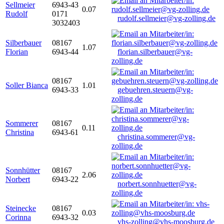
Sellmeier
6943-43
0.07
Rudolf
0171
rudolf.sellmeier@vg-zolling.de
3032403
Silberbauer
08167
1.07
Florian
6943-44
florian.silberbauer@vg-
zolling.de
08167
Soller Bianca
1.01
6943-33
gebuehren.steuern@vg-
zolling.de
Sommerer
08167
0.11
Christina
6943-61
christina.sommerer@vg-
zolling.de
Sonnhütter
08167
2.06
Norbert
6943-22
norbert.sonnhuetter@vg-
zolling.de
Steinecke
08167
0.03
Corinna
6943-32
vhs-zolling@vhs-moosburg.de