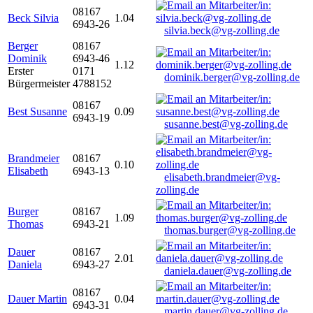
08167
Beck Silvia
1.04
6943-26
silvia.beck@vg-zolling.de
Berger
08167
Dominik
6943-46
1.12
Erster
0171
dominik.berger@vg-zolling.de
Bürgermeister
4788152
08167
Best Susanne
0.09
6943-19
susanne.best@vg-zolling.de
Brandmeier
08167
0.10
Elisabeth
6943-13
elisabeth.brandmeier@vg-
zolling.de
Burger
08167
1.09
Thomas
6943-21
thomas.burger@vg-zolling.de
Dauer
08167
2.01
Daniela
6943-27
daniela.dauer@vg-zolling.de
08167
Dauer Martin
0.04
6943-31
martin.dauer@vg-zolling.de