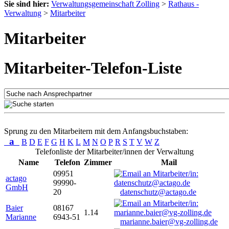
Sie sind hier:
Verwaltungsgemeinschaft Zolling
>
Rathaus -
Verwaltung
>
Mitarbeiter
Mitarbeiter
Mitarbeiter-Telefon-Liste
Sprung zu den Mitarbeitern mit dem Anfangsbuchstaben:
a
B
D
E
F
G
H
K
L
M
N
O
P
R
S
T
V
W
Z
Telefonliste der Mitarbeiter/innen der Verwaltung
Name
Telefon
Zimmer
Mail
09951
actago
99990-
GmbH
20
datenschutz@actago.de
Baier
08167
1.14
Marianne
6943-51
marianne.baier@vg-zolling.de