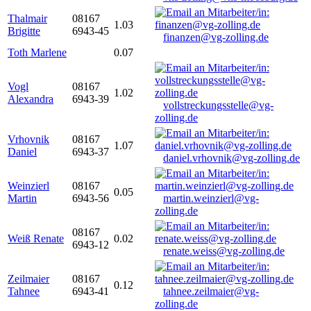
Thalmair
08167
1.03
Brigitte
6943-45
finanzen@vg-zolling.de
Toth Marlene
0.07
Vogl
08167
1.02
Alexandra
6943-39
vollstreckungsstelle@vg-
zolling.de
Vrhovnik
08167
1.07
Daniel
6943-37
daniel.vrhovnik@vg-zolling.de
Weinzierl
08167
0.05
Martin
6943-56
martin.weinzierl@vg-
zolling.de
08167
Weiß Renate
0.02
6943-12
renate.weiss@vg-zolling.de
Zeilmaier
08167
0.12
Tahnee
6943-41
tahnee.zeilmaier@vg-
zolling.de