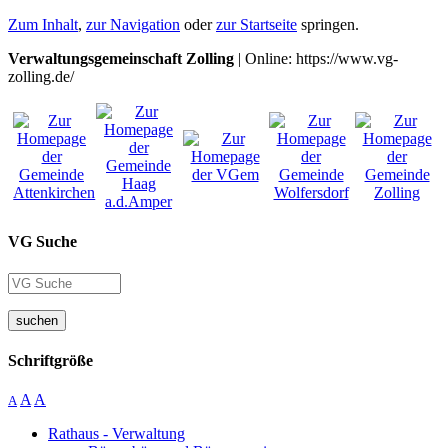
Zum Inhalt
,
zur Navigation
oder
zur Startseite
springen.
Verwaltungsgemeinschaft Zolling
| Online: https://www.vg-
zolling.de/
VG Suche
suchen
Schriftgröße
A
A
A
Rathaus - Verwaltung