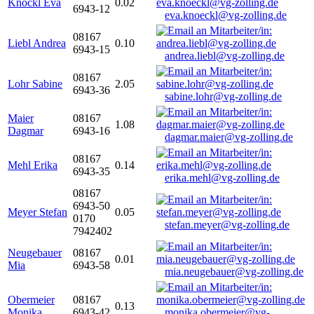
Knöckl Eva
0.02
6943-12
eva.knoeckl@vg-zolling.de
08167
Liebl Andrea
0.10
6943-15
andrea.liebl@vg-zolling.de
08167
Lohr Sabine
2.05
6943-36
sabine.lohr@vg-zolling.de
Maier
08167
1.08
Dagmar
6943-16
dagmar.maier@vg-zolling.de
08167
Mehl Erika
0.14
6943-35
erika.mehl@vg-zolling.de
08167
6943-50
Meyer Stefan
0.05
0170
stefan.meyer@vg-zolling.de
7942402
Neugebauer
08167
0.01
Mia
6943-58
mia.neugebauer@vg-zolling.de
Obermeier
08167
0.13
Monika
6943-42
monika.obermeier@vg-