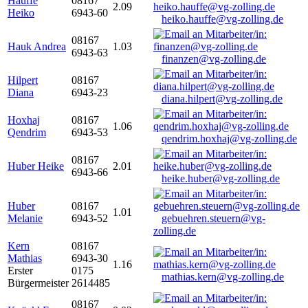
Hauffe
08167
2.09
Heiko
6943-60
heiko.hauffe@vg-zolling.de
08167
Hauk Andrea
1.03
6943-63
finanzen@vg-zolling.de
Hilpert
08167
Diana
6943-23
diana.hilpert@vg-zolling.de
Hoxhaj
08167
1.06
Qendrim
6943-53
qendrim.hoxhaj@vg-zolling.de
08167
Huber Heike
2.01
6943-66
heike.huber@vg-zolling.de
Huber
08167
1.01
Melanie
6943-52
gebuehren.steuern@vg-
zolling.de
Kern
08167
Mathias
6943-30
1.16
Erster
0175
mathias.kern@vg-zolling.de
Bürgermeister
2614485
08167