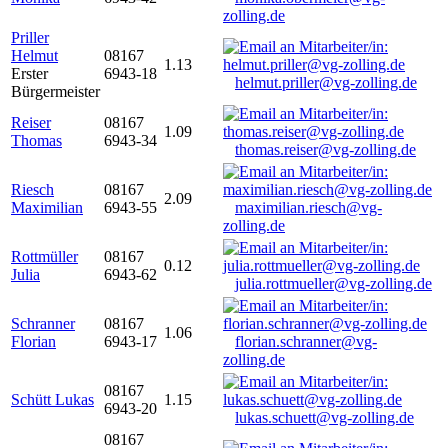
zolling.de
Priller
Helmut
08167
1.13
Erster
6943-18
helmut.priller@vg-zolling.de
Bürgermeister
Reiser
08167
1.09
Thomas
6943-34
thomas.reiser@vg-zolling.de
Riesch
08167
2.09
Maximilian
6943-55
maximilian.riesch@vg-
zolling.de
Rottmüller
08167
0.12
Julia
6943-62
julia.rottmueller@vg-zolling.de
Schranner
08167
1.06
Florian
6943-17
florian.schranner@vg-
zolling.de
08167
Schütt Lukas
1.15
6943-20
lukas.schuett@vg-zolling.de
08167