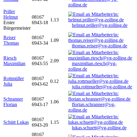
zolling.de
Priller
Helmut
08167
1.13
Erster
6943-18
helmut.priller@vg-zolling.de
Bürgermeister
Reiser
08167
1.09
Thomas
6943-34
thomas.reiser@vg-zolling.de
Riesch
08167
2.09
Maximilian
6943-55
maximilian.riesch@vg-
zolling.de
Rottmüller
08167
0.12
Julia
6943-62
julia.rottmueller@vg-zolling.de
Schranner
08167
1.06
Florian
6943-17
florian.schranner@vg-
zolling.de
08167
Schütt Lukas
1.15
6943-20
lukas.schuett@vg-zolling.de
08167