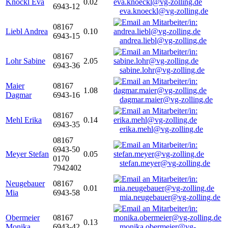
Knöckl Eva
0.02
6943-12
eva.knoeckl@vg-zolling.de
08167
Liebl Andrea
0.10
6943-15
andrea.liebl@vg-zolling.de
08167
Lohr Sabine
2.05
6943-36
sabine.lohr@vg-zolling.de
Maier
08167
1.08
Dagmar
6943-16
dagmar.maier@vg-zolling.de
08167
Mehl Erika
0.14
6943-35
erika.mehl@vg-zolling.de
08167
6943-50
Meyer Stefan
0.05
0170
stefan.meyer@vg-zolling.de
7942402
Neugebauer
08167
0.01
Mia
6943-58
mia.neugebauer@vg-zolling.de
Obermeier
08167
0.13
Monika
6943-42
monika.obermeier@vg-