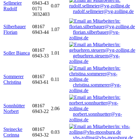
Sellmeier
6943-43
0.07
Rudolf
0171
rudolf.sellmeier@vg-zolling.de
3032403
Silberbauer
08167
1.07
Florian
6943-44
florian.silberbauer@vg-
zolling.de
08167
Soller Bianca
1.01
6943-33
gebuehren.steuern@vg-
zolling.de
Sommerer
08167
0.11
Christina
6943-61
christina.sommerer@vg-
zolling.de
Sonnhütter
08167
2.06
Norbert
6943-22
norbert.sonnhuetter@vg-
zolling.de
Steinecke
08167
0.03
Corinna
6943-32
vhs-zolling@vhs-moosburg.de