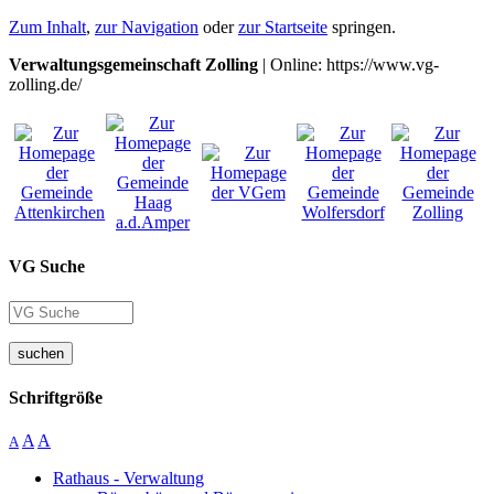
Zum Inhalt
,
zur Navigation
oder
zur Startseite
springen.
Verwaltungsgemeinschaft Zolling
| Online: https://www.vg-
zolling.de/
VG Suche
suchen
Schriftgröße
A
A
A
Rathaus - Verwaltung