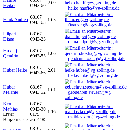
Hauffe
08167
2.09
Heiko
6943-60
heiko.hauffe@vg-zolling.de
08167
Hauk Andrea
1.03
6943-63
finanzen@vg-zolling.de
Hilpert
08167
Diana
6943-23
diana.hilpert@vg-zolling.de
Hoxhaj
08167
1.06
Qendrim
6943-53
qendrim.hoxhaj@vg-zolling.de
08167
Huber Heike
2.01
6943-66
heike.huber@vg-zolling.de
Huber
08167
1.01
Melanie
6943-52
gebuehren.steuern@vg-
zolling.de
Kern
08167
Mathias
6943-30
1.16
Erster
0175
mathias.kern@vg-zolling.de
Bürgermeister
2614485
08167