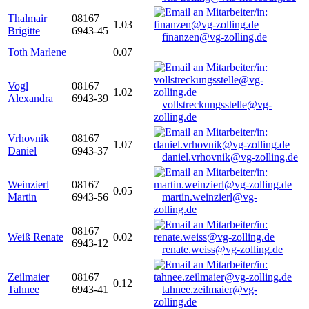
Thalmair
08167
1.03
Brigitte
6943-45
finanzen@vg-zolling.de
Toth Marlene
0.07
Vogl
08167
1.02
Alexandra
6943-39
vollstreckungsstelle@vg-
zolling.de
Vrhovnik
08167
1.07
Daniel
6943-37
daniel.vrhovnik@vg-zolling.de
Weinzierl
08167
0.05
Martin
6943-56
martin.weinzierl@vg-
zolling.de
08167
Weiß Renate
0.02
6943-12
renate.weiss@vg-zolling.de
Zeilmaier
08167
0.12
Tahnee
6943-41
tahnee.zeilmaier@vg-
zolling.de