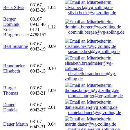
08167
Beck Silvia
1.04
6943-26
silvia.beck@vg-zolling.de
Berger
08167
Dominik
6943-46
1.12
Erster
0171
dominik.berger@vg-zolling.de
Bürgermeister
4788152
08167
Best Susanne
0.09
6943-19
susanne.best@vg-zolling.de
Brandmeier
08167
0.10
Elisabeth
6943-13
elisabeth.brandmeier@vg-
zolling.de
Burger
08167
1.09
Thomas
6943-21
thomas.burger@vg-zolling.de
Dauer
08167
2.01
Daniela
6943-27
daniela.dauer@vg-zolling.de
08167
Dauer Martin
0.04
6943-31
martin.dauer@vg-zolling.de