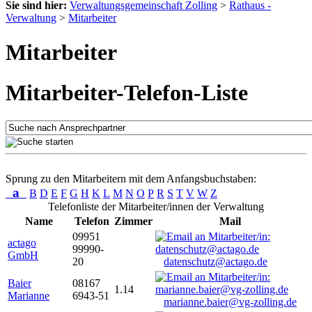
Sie sind hier:
Verwaltungsgemeinschaft Zolling
>
Rathaus -
Verwaltung
>
Mitarbeiter
Mitarbeiter
Mitarbeiter-Telefon-Liste
Sprung zu den Mitarbeitern mit dem Anfangsbuchstaben:
a
B
D
E
F
G
H
K
L
M
N
O
P
R
S
T
V
W
Z
Telefonliste der Mitarbeiter/innen der Verwaltung
Name
Telefon
Zimmer
Mail
09951
actago
99990-
GmbH
20
datenschutz@actago.de
Baier
08167
1.14
Marianne
6943-51
marianne.baier@vg-zolling.de