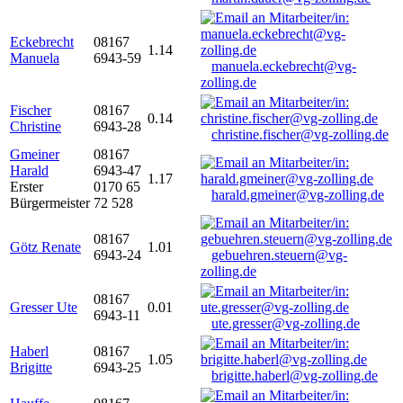
Eckebrecht
08167
1.14
Manuela
6943-59
manuela.eckebrecht@vg-
zolling.de
Fischer
08167
0.14
Christine
6943-28
christine.fischer@vg-zolling.de
Gmeiner
08167
Harald
6943-47
1.17
Erster
0170 65
harald.gmeiner@vg-zolling.de
Bürgermeister
72 528
08167
Götz Renate
1.01
6943-24
gebuehren.steuern@vg-
zolling.de
08167
Gresser Ute
0.01
6943-11
ute.gresser@vg-zolling.de
Haberl
08167
1.05
Brigitte
6943-25
brigitte.haberl@vg-zolling.de