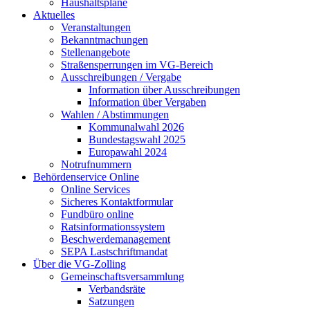
Haushaltspläne
Aktuelles
Veranstaltungen
Bekanntmachungen
Stellenangebote
Straßensperrungen im VG-Bereich
Ausschreibungen / Vergabe
Information über Ausschreibungen
Information über Vergaben
Wahlen / Abstimmungen
Kommunalwahl 2026
Bundestagswahl 2025
Europawahl 2024
Notrufnummern
Behördenservice Online
Online Services
Sicheres Kontaktformular
Fundbüro online
Ratsinformationssystem
Beschwerdemanagement
SEPA Lastschriftmandat
Über die VG-Zolling
Gemeinschaftsversammlung
Verbandsräte
Satzungen