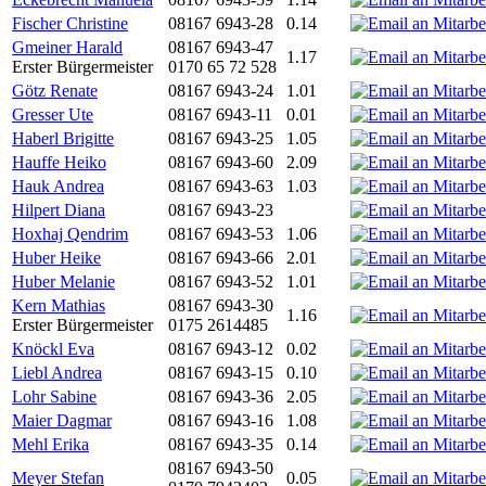
Fischer Christine
08167 6943-28
0.14
Gmeiner Harald
08167 6943-47
1.17
Erster Bürgermeister
0170 65 72 528
Götz Renate
08167 6943-24
1.01
Gresser Ute
08167 6943-11
0.01
Haberl Brigitte
08167 6943-25
1.05
Hauffe Heiko
08167 6943-60
2.09
Hauk Andrea
08167 6943-63
1.03
Hilpert Diana
08167 6943-23
Hoxhaj Qendrim
08167 6943-53
1.06
Huber Heike
08167 6943-66
2.01
Huber Melanie
08167 6943-52
1.01
Kern Mathias
08167 6943-30
1.16
Erster Bürgermeister
0175 2614485
Knöckl Eva
08167 6943-12
0.02
Liebl Andrea
08167 6943-15
0.10
Lohr Sabine
08167 6943-36
2.05
Maier Dagmar
08167 6943-16
1.08
Mehl Erika
08167 6943-35
0.14
08167 6943-50
Meyer Stefan
0.05