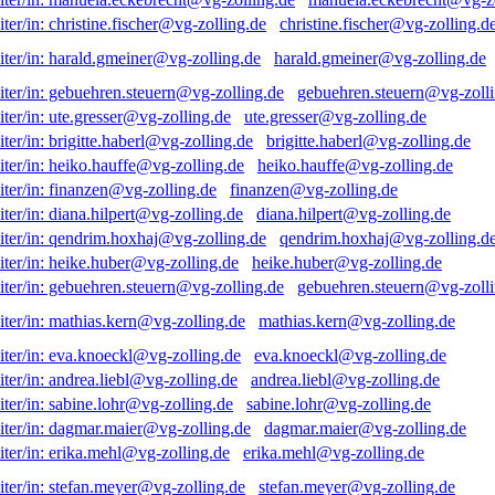
christine.fischer@vg-zolling.d
harald.gmeiner@vg-zolling.de
gebuehren.steuern@vg-zolli
ute.gresser@vg-zolling.de
brigitte.haberl@vg-zolling.de
heiko.hauffe@vg-zolling.de
finanzen@vg-zolling.de
diana.hilpert@vg-zolling.de
qendrim.hoxhaj@vg-zolling.d
heike.huber@vg-zolling.de
gebuehren.steuern@vg-zolli
mathias.kern@vg-zolling.de
eva.knoeckl@vg-zolling.de
andrea.liebl@vg-zolling.de
sabine.lohr@vg-zolling.de
dagmar.maier@vg-zolling.de
erika.mehl@vg-zolling.de
stefan.meyer@vg-zolling.de