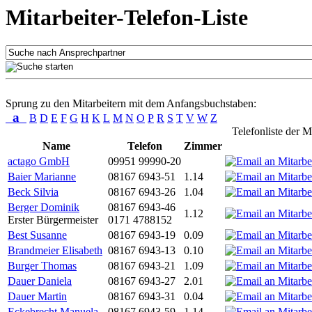
Mitarbeiter-Telefon-Liste
Sprung zu den Mitarbeitern mit dem Anfangsbuchstaben:
a
B
D
E
F
G
H
K
L
M
N
O
P
R
S
T
V
W
Z
Telefonliste der M
Name
Telefon
Zimmer
actago GmbH
09951 99990-20
Baier Marianne
08167 6943-51
1.14
Beck Silvia
08167 6943-26
1.04
Berger Dominik
08167 6943-46
1.12
Erster Bürgermeister
0171 4788152
Best Susanne
08167 6943-19
0.09
Brandmeier Elisabeth
08167 6943-13
0.10
Burger Thomas
08167 6943-21
1.09
Dauer Daniela
08167 6943-27
2.01
Dauer Martin
08167 6943-31
0.04
Eckebrecht Manuela
08167 6943-59
1.14