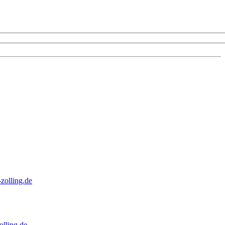
zolling.de
lling.de