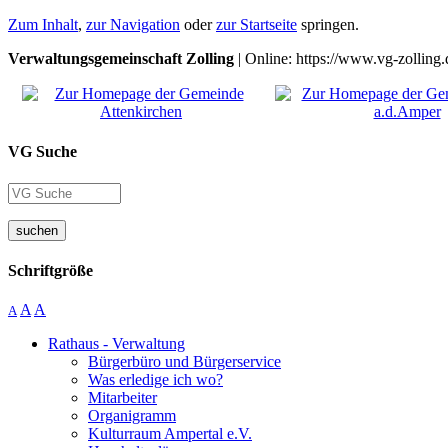
Zum Inhalt
,
zur Navigation
oder
zur Startseite
springen.
Verwaltungsgemeinschaft Zolling
| Online: https://www.vg-zolling.
VG Suche
suchen
Schriftgröße
A
A
A
Rathaus - Verwaltung
Bürgerbüro und Bürgerservice
Was erledige ich wo?
Mitarbeiter
Organigramm
Kulturraum Ampertal e.V.