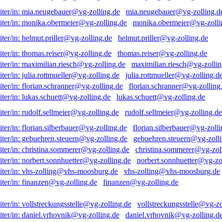
mia.neugebauer@vg-zolling.d
monika.obermeier@vg-zolli
helmut.priller@vg-zolling.de
thomas.reiser@vg-zolling.de
maximilian.riesch@vg-zollin
julia.rottmueller@vg-zolling.d
florian.schranner@vg-zolling
lukas.schuett@vg-zolling.de
rudolf.sellmeier@vg-zolling.de
florian.silberbauer@vg-zolli
gebuehren.steuern@vg-zolli
christina.sommerer@vg-zol
norbert.sonnhuetter@vg-zo
vhs-zolling@vhs-moosburg.de
finanzen@vg-zolling.de
vollstreckungsstelle@vg-zo
daniel.vrhovnik@vg-zolling.d