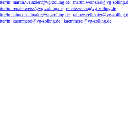
martin.weinzierl@vg-zolling.
renate.weiss@vg-zolling.de
tahnee.zeilmaier@vg-zolling.
kaemmerei@vg-zolling.de