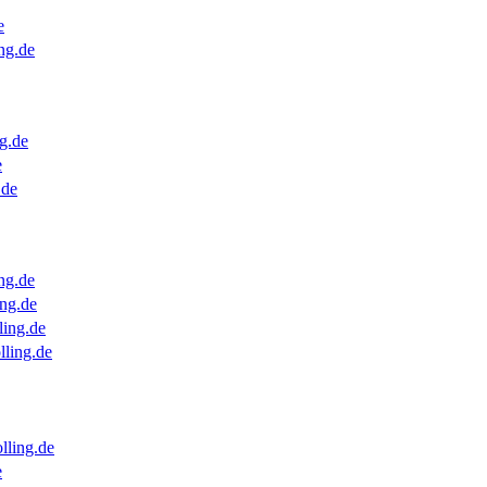
e
ng.de
g.de
e
.de
ng.de
ng.de
ling.de
lling.de
lling.de
e