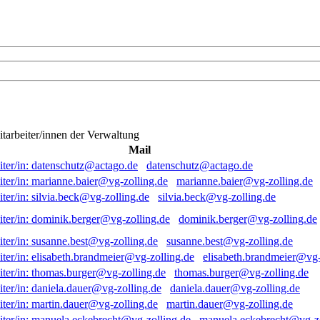
itarbeiter/innen der Verwaltung
Mail
datenschutz@actago.de
marianne.baier@vg-zolling.de
silvia.beck@vg-zolling.de
dominik.berger@vg-zolling.de
susanne.best@vg-zolling.de
elisabeth.brandmeier@vg-
thomas.burger@vg-zolling.de
daniela.dauer@vg-zolling.de
martin.dauer@vg-zolling.de
manuela.eckebrecht@vg-zo