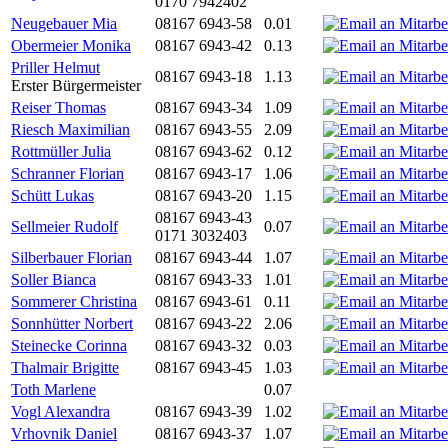
0170 7942402
Neugebauer Mia
08167 6943-58
0.01
Obermeier Monika
08167 6943-42
0.13
Priller Helmut
08167 6943-18
1.13
Erster Bürgermeister
Reiser Thomas
08167 6943-34
1.09
Riesch Maximilian
08167 6943-55
2.09
Rottmüller Julia
08167 6943-62
0.12
Schranner Florian
08167 6943-17
1.06
Schütt Lukas
08167 6943-20
1.15
08167 6943-43
Sellmeier Rudolf
0.07
0171 3032403
Silberbauer Florian
08167 6943-44
1.07
Soller Bianca
08167 6943-33
1.01
Sommerer Christina
08167 6943-61
0.11
Sonnhütter Norbert
08167 6943-22
2.06
Steinecke Corinna
08167 6943-32
0.03
Thalmair Brigitte
08167 6943-45
1.03
Toth Marlene
0.07
Vogl Alexandra
08167 6943-39
1.02
Vrhovnik Daniel
08167 6943-37
1.07