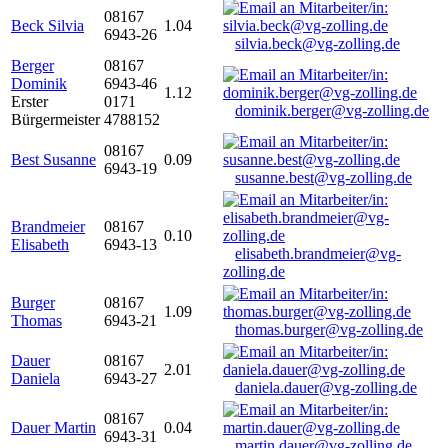
08167
Beck Silvia
1.04
6943-26
silvia.beck@vg-zolling.de
Berger
08167
Dominik
6943-46
1.12
Erster
0171
dominik.berger@vg-zolling.de
Bürgermeister
4788152
08167
Best Susanne
0.09
6943-19
susanne.best@vg-zolling.de
Brandmeier
08167
0.10
Elisabeth
6943-13
elisabeth.brandmeier@vg-
zolling.de
Burger
08167
1.09
Thomas
6943-21
thomas.burger@vg-zolling.de
Dauer
08167
2.01
Daniela
6943-27
daniela.dauer@vg-zolling.de
08167
Dauer Martin
0.04
6943-31
martin.dauer@vg-zolling.de