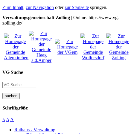
Zum Inhalt
,
zur Navigation
oder
zur Startseite
springen.
Verwaltungsgemeinschaft Zolling
| Online: https://www.vg-
zolling.de/
VG Suche
suchen
Schriftgröße
A
A
A
Rathaus - Verwaltung