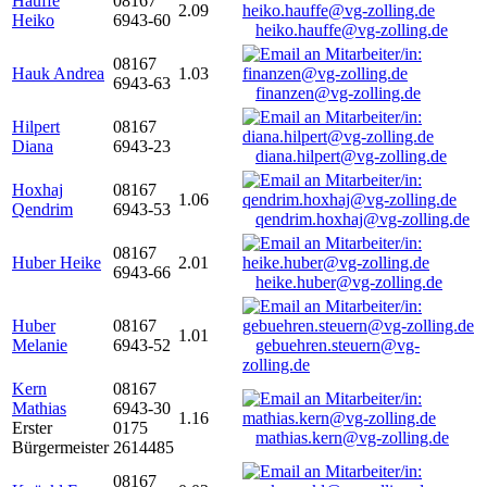
Hauffe
08167
2.09
Heiko
6943-60
heiko.hauffe@vg-zolling.de
08167
Hauk Andrea
1.03
6943-63
finanzen@vg-zolling.de
Hilpert
08167
Diana
6943-23
diana.hilpert@vg-zolling.de
Hoxhaj
08167
1.06
Qendrim
6943-53
qendrim.hoxhaj@vg-zolling.de
08167
Huber Heike
2.01
6943-66
heike.huber@vg-zolling.de
Huber
08167
1.01
Melanie
6943-52
gebuehren.steuern@vg-
zolling.de
Kern
08167
Mathias
6943-30
1.16
Erster
0175
mathias.kern@vg-zolling.de
Bürgermeister
2614485
08167