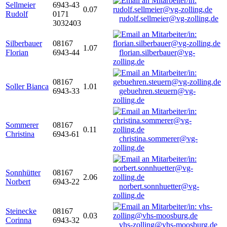
Sellmeier
6943-43
0.07
Rudolf
0171
rudolf.sellmeier@vg-zolling.de
3032403
Silberbauer
08167
1.07
Florian
6943-44
florian.silberbauer@vg-
zolling.de
08167
Soller Bianca
1.01
6943-33
gebuehren.steuern@vg-
zolling.de
Sommerer
08167
0.11
Christina
6943-61
christina.sommerer@vg-
zolling.de
Sonnhütter
08167
2.06
Norbert
6943-22
norbert.sonnhuetter@vg-
zolling.de
Steinecke
08167
0.03
Corinna
6943-32
vhs-zolling@vhs-moosburg.de