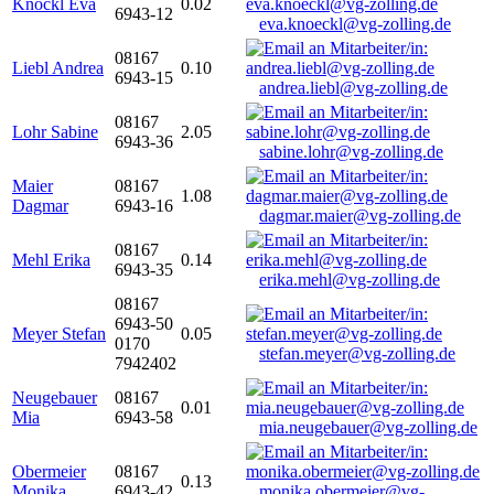
Knöckl Eva
0.02
6943-12
eva.knoeckl@vg-zolling.de
08167
Liebl Andrea
0.10
6943-15
andrea.liebl@vg-zolling.de
08167
Lohr Sabine
2.05
6943-36
sabine.lohr@vg-zolling.de
Maier
08167
1.08
Dagmar
6943-16
dagmar.maier@vg-zolling.de
08167
Mehl Erika
0.14
6943-35
erika.mehl@vg-zolling.de
08167
6943-50
Meyer Stefan
0.05
0170
stefan.meyer@vg-zolling.de
7942402
Neugebauer
08167
0.01
Mia
6943-58
mia.neugebauer@vg-zolling.de
Obermeier
08167
0.13
Monika
6943-42
monika.obermeier@vg-