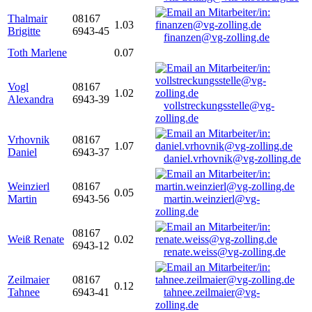
Thalmair
08167
1.03
Brigitte
6943-45
finanzen@vg-zolling.de
Toth Marlene
0.07
Vogl
08167
1.02
Alexandra
6943-39
vollstreckungsstelle@vg-
zolling.de
Vrhovnik
08167
1.07
Daniel
6943-37
daniel.vrhovnik@vg-zolling.de
Weinzierl
08167
0.05
Martin
6943-56
martin.weinzierl@vg-
zolling.de
08167
Weiß Renate
0.02
6943-12
renate.weiss@vg-zolling.de
Zeilmaier
08167
0.12
Tahnee
6943-41
tahnee.zeilmaier@vg-
zolling.de