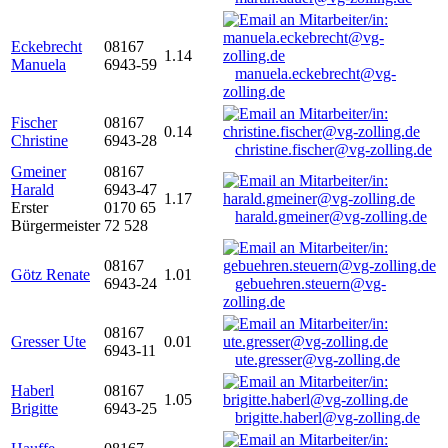
Eckebrecht
08167
1.14
Manuela
6943-59
manuela.eckebrecht@vg-
zolling.de
Fischer
08167
0.14
Christine
6943-28
christine.fischer@vg-zolling.de
Gmeiner
08167
Harald
6943-47
1.17
Erster
0170 65
harald.gmeiner@vg-zolling.de
Bürgermeister
72 528
08167
Götz Renate
1.01
6943-24
gebuehren.steuern@vg-
zolling.de
08167
Gresser Ute
0.01
6943-11
ute.gresser@vg-zolling.de
Haberl
08167
1.05
Brigitte
6943-25
brigitte.haberl@vg-zolling.de