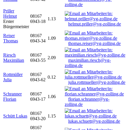
zolling.de
Priller
Helmut
08167
1.13
Erster
6943-18
helmut.priller@vg-zolling.de
Bürgermeister
Reiser
08167
1.09
Thomas
6943-34
thomas.reiser@vg-zolling.de
Riesch
08167
2.09
Maximilian
6943-55
maximilian.riesch@vg-
zolling.de
Rottmüller
08167
0.12
Julia
6943-62
julia.rottmueller@vg-zolling.de
Schranner
08167
1.06
Florian
6943-17
florian.schranner@vg-
zolling.de
08167
Schütt Lukas
1.15
6943-20
lukas.schuett@vg-zolling.de
08167