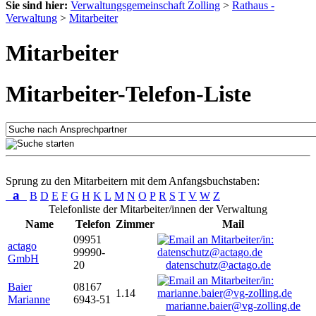
Sie sind hier:
Verwaltungsgemeinschaft Zolling
>
Rathaus -
Verwaltung
>
Mitarbeiter
Mitarbeiter
Mitarbeiter-Telefon-Liste
Sprung zu den Mitarbeitern mit dem Anfangsbuchstaben:
a
B
D
E
F
G
H
K
L
M
N
O
P
R
S
T
V
W
Z
Telefonliste der Mitarbeiter/innen der Verwaltung
Name
Telefon
Zimmer
Mail
09951
actago
99990-
GmbH
20
datenschutz@actago.de
Baier
08167
1.14
Marianne
6943-51
marianne.baier@vg-zolling.de