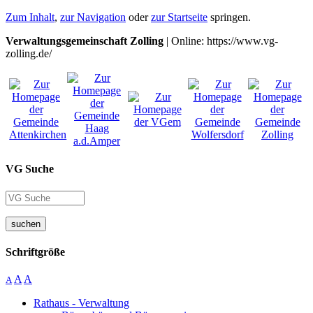
Zum Inhalt
,
zur Navigation
oder
zur Startseite
springen.
Verwaltungsgemeinschaft Zolling
| Online: https://www.vg-
zolling.de/
VG Suche
suchen
Schriftgröße
A
A
A
Rathaus - Verwaltung