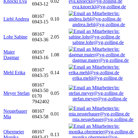
Knöckl Eva
0.02
6943-12
eva.knoeckl@vg-zolling.de
08167
Liebl Andrea
0.10
6943-15
andrea.liebl@vg-zolling.de
08167
Lohr Sabine
2.05
6943-36
sabine.lohr@vg-zolling.de
Maier
08167
1.08
Dagmar
6943-16
dagmar.maier@vg-zolling.de
08167
Mehl Erika
0.14
6943-35
erika.mehl@vg-zolling.de
08167
6943-50
Meyer Stefan
0.05
0170
stefan.meyer@vg-zolling.de
7942402
Neugebauer
08167
0.01
Mia
6943-58
mia.neugebauer@vg-zolling.de
Obermeier
08167
0.13
Monika
6943-42
monika.obermeier@vg-