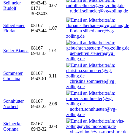
Sellmeier
6943-43
0.07
Rudolf
0171
rudolf.sellmeier@vg-zolling.de
3032403
Silberbauer
08167
1.07
Florian
6943-44
florian.silberbauer@vg-
zolling.de
08167
Soller Bianca
1.01
6943-33
gebuehren.steuern@vg-
zolling.de
Sommerer
08167
0.11
Christina
6943-61
christina.sommerer@vg-
zolling.de
Sonnhütter
08167
2.06
Norbert
6943-22
norbert.sonnhuetter@vg-
zolling.de
Steinecke
08167
0.03
Corinna
6943-32
vhs-zolling@vhs-moosburg.de