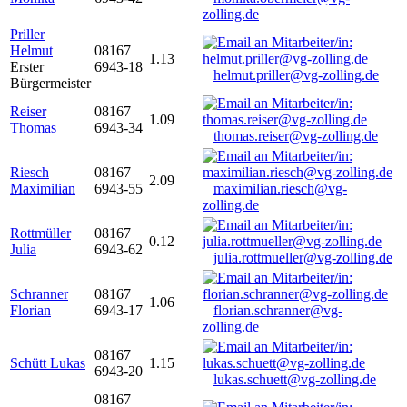
zolling.de
Priller
Helmut
08167
1.13
Erster
6943-18
helmut.priller@vg-zolling.de
Bürgermeister
Reiser
08167
1.09
Thomas
6943-34
thomas.reiser@vg-zolling.de
Riesch
08167
2.09
Maximilian
6943-55
maximilian.riesch@vg-
zolling.de
Rottmüller
08167
0.12
Julia
6943-62
julia.rottmueller@vg-zolling.de
Schranner
08167
1.06
Florian
6943-17
florian.schranner@vg-
zolling.de
08167
Schütt Lukas
1.15
6943-20
lukas.schuett@vg-zolling.de
08167