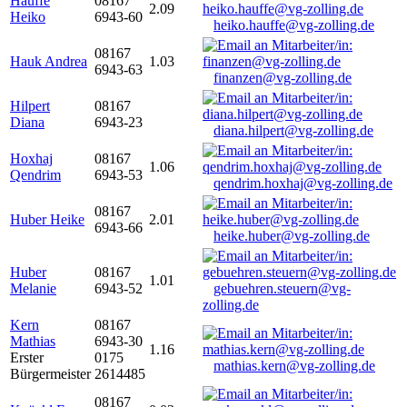
Hauffe
08167
2.09
Heiko
6943-60
heiko.hauffe@vg-zolling.de
08167
Hauk Andrea
1.03
6943-63
finanzen@vg-zolling.de
Hilpert
08167
Diana
6943-23
diana.hilpert@vg-zolling.de
Hoxhaj
08167
1.06
Qendrim
6943-53
qendrim.hoxhaj@vg-zolling.de
08167
Huber Heike
2.01
6943-66
heike.huber@vg-zolling.de
Huber
08167
1.01
Melanie
6943-52
gebuehren.steuern@vg-
zolling.de
Kern
08167
Mathias
6943-30
1.16
Erster
0175
mathias.kern@vg-zolling.de
Bürgermeister
2614485
08167