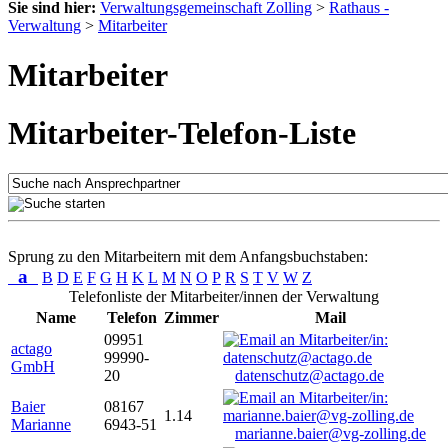
Sie sind hier:
Verwaltungsgemeinschaft Zolling
>
Rathaus -
Verwaltung
>
Mitarbeiter
Mitarbeiter
Mitarbeiter-Telefon-Liste
Sprung zu den Mitarbeitern mit dem Anfangsbuchstaben:
a
B
D
E
F
G
H
K
L
M
N
O
P
R
S
T
V
W
Z
Telefonliste der Mitarbeiter/innen der Verwaltung
Name
Telefon
Zimmer
Mail
09951
actago
99990-
GmbH
20
datenschutz@actago.de
Baier
08167
1.14
Marianne
6943-51
marianne.baier@vg-zolling.de