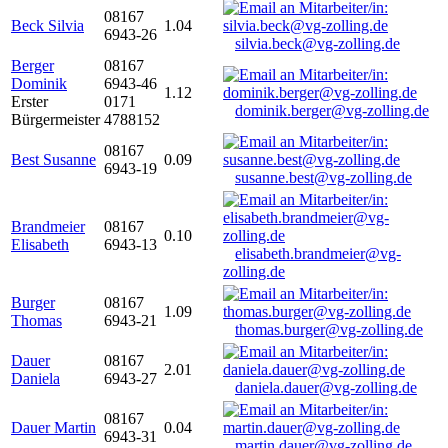
08167
Beck Silvia
1.04
6943-26
silvia.beck@vg-zolling.de
Berger
08167
Dominik
6943-46
1.12
Erster
0171
dominik.berger@vg-zolling.de
Bürgermeister
4788152
08167
Best Susanne
0.09
6943-19
susanne.best@vg-zolling.de
Brandmeier
08167
0.10
Elisabeth
6943-13
elisabeth.brandmeier@vg-
zolling.de
Burger
08167
1.09
Thomas
6943-21
thomas.burger@vg-zolling.de
Dauer
08167
2.01
Daniela
6943-27
daniela.dauer@vg-zolling.de
08167
Dauer Martin
0.04
6943-31
martin.dauer@vg-zolling.de