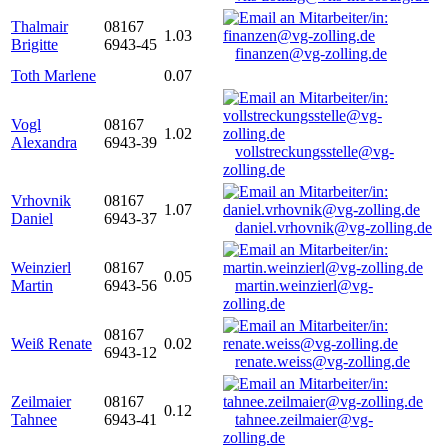
Thalmair
08167
1.03
Brigitte
6943-45
finanzen@vg-zolling.de
Toth Marlene
0.07
Vogl
08167
1.02
Alexandra
6943-39
vollstreckungsstelle@vg-
zolling.de
Vrhovnik
08167
1.07
Daniel
6943-37
daniel.vrhovnik@vg-zolling.de
Weinzierl
08167
0.05
Martin
6943-56
martin.weinzierl@vg-
zolling.de
08167
Weiß Renate
0.02
6943-12
renate.weiss@vg-zolling.de
Zeilmaier
08167
0.12
Tahnee
6943-41
tahnee.zeilmaier@vg-
zolling.de