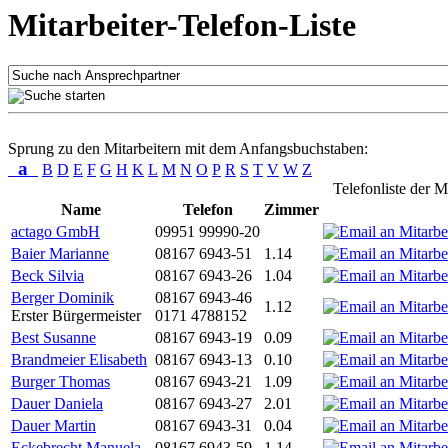
Mitarbeiter-Telefon-Liste
Sprung zu den Mitarbeitern mit dem Anfangsbuchstaben:
a
B
D
E
F
G
H
K
L
M
N
O
P
R
S
T
V
W
Z
Telefonliste der M
Name
Telefon
Zimmer
actago GmbH
09951 99990-20
Baier Marianne
08167 6943-51
1.14
Beck Silvia
08167 6943-26
1.04
Berger Dominik
08167 6943-46
1.12
Erster Bürgermeister
0171 4788152
Best Susanne
08167 6943-19
0.09
Brandmeier Elisabeth
08167 6943-13
0.10
Burger Thomas
08167 6943-21
1.09
Dauer Daniela
08167 6943-27
2.01
Dauer Martin
08167 6943-31
0.04
Eckebrecht Manuela
08167 6943-59
1.14