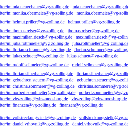
mia.neugebauer@vg-zolling.d
monika.obermeier@vg-zolli
helmut.priller@vg-zolling.de
thomas.reiser@vg-zolling.de
maximilian.riesch@vg-zollin
julia.rottmueller@vg-zolling.d
florian.schranner@vg-zolling
lukas.schuett@vg-zolling.de
rudolf.sellmeier@vg-zolling.de
florian.silberbauer@vg-zolli
gebuehren.steuern@vg-zolli
christina.sommerer@vg-zol
norbert.sonnhuetter@vg-zo
vhs-zolling@vhs-moosburg.de
finanzen@vg-zolling.de
vollstreckungsstelle@vg-zo
daniel.vrhovnik@vg-zolling.d