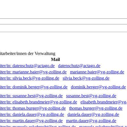
itarbeiter/innen der Verwaltung
Mail
datenschutz@actago.de
marianne.baier@vg-zolling.de
silvia.beck@vg-zolling.de
dominik.berger@vg-zolling.de
susanne.best@vg-zolling.de
elisabeth.brandmeier@vg-
thomas.burger@vg-zolling.de
daniela.dauer@vg-zolling.de
martin.dauer@vg-zolling.de
manuela.eckebrecht@vg-zo