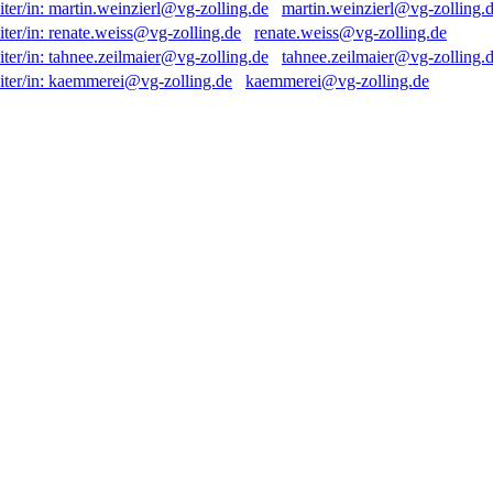
martin.weinzierl@vg-zolling.
renate.weiss@vg-zolling.de
tahnee.zeilmaier@vg-zolling.
kaemmerei@vg-zolling.de