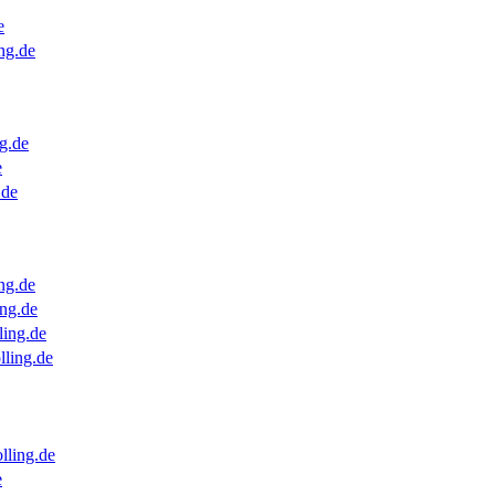
e
ng.de
g.de
e
.de
ng.de
ng.de
ling.de
lling.de
lling.de
e