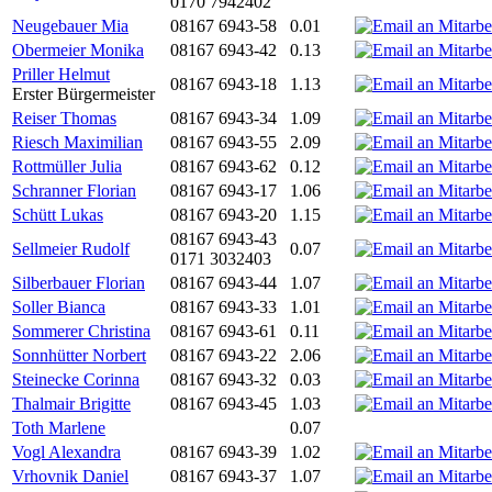
0170 7942402
Neugebauer Mia
08167 6943-58
0.01
Obermeier Monika
08167 6943-42
0.13
Priller Helmut
08167 6943-18
1.13
Erster Bürgermeister
Reiser Thomas
08167 6943-34
1.09
Riesch Maximilian
08167 6943-55
2.09
Rottmüller Julia
08167 6943-62
0.12
Schranner Florian
08167 6943-17
1.06
Schütt Lukas
08167 6943-20
1.15
08167 6943-43
Sellmeier Rudolf
0.07
0171 3032403
Silberbauer Florian
08167 6943-44
1.07
Soller Bianca
08167 6943-33
1.01
Sommerer Christina
08167 6943-61
0.11
Sonnhütter Norbert
08167 6943-22
2.06
Steinecke Corinna
08167 6943-32
0.03
Thalmair Brigitte
08167 6943-45
1.03
Toth Marlene
0.07
Vogl Alexandra
08167 6943-39
1.02
Vrhovnik Daniel
08167 6943-37
1.07