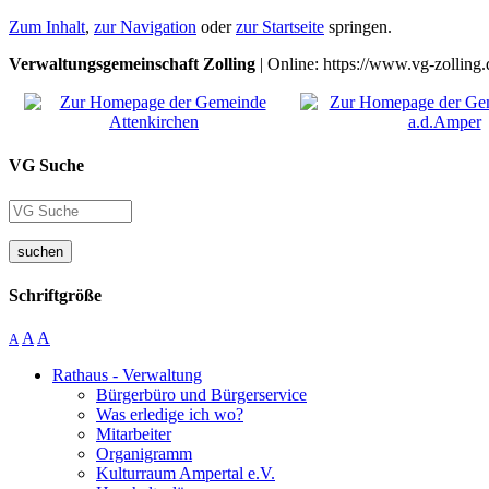
Zum Inhalt
,
zur Navigation
oder
zur Startseite
springen.
Verwaltungsgemeinschaft Zolling
| Online: https://www.vg-zolling.
VG Suche
suchen
Schriftgröße
A
A
A
Rathaus - Verwaltung
Bürgerbüro und Bürgerservice
Was erledige ich wo?
Mitarbeiter
Organigramm
Kulturraum Ampertal e.V.