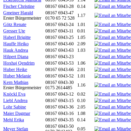
Fischer Christine
08167 6943-28
0.14
Gmeiner Harald
08167 6943-47
1.17
Erster Bürgermeister
0170 65 72 528
Götz Renate
08167 6943-24
1.01
Gresser Ute
08167 6943-11
0.01
Haberl Brigitte
08167 6943-25
1.05
Hauffe Heiko
08167 6943-60
2.09
Hauk Andrea
08167 6943-63
1.03
Hilpert Diana
08167 6943-23
Hoxhaj Qendrim
08167 6943-53
1.06
Huber Heike
08167 6943-66
2.01
Huber Melanie
08167 6943-52
1.01
Kern Mathias
08167 6943-30
1.16
Erster Bürgermeister
0175 2614485
Knöckl Eva
08167 6943-12
0.02
Liebl Andrea
08167 6943-15
0.10
Lohr Sabine
08167 6943-36
2.05
Maier Dagmar
08167 6943-16
1.08
Mehl Erika
08167 6943-35
0.14
08167 6943-50
Meyer Stefan
0.05