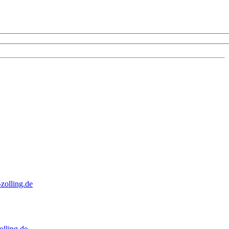
zolling.de
lling.de