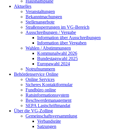
Haushaltspläne
Aktuelles
Veranstaltungen
Bekanntmachungen
Stellenangebote
Straßensperrungen im VG-Bereich
Ausschreibungen / Vergabe
Information über Ausschreibungen
Information über Vergaben
Wahlen / Abstimmungen
Kommunalwahl 2026
Bundestagswahl 2025
Europawahl 2024
Notrufnummern
Behördenservice Online
Online Services
Sicheres Kontaktformular
Fundbüro online
Ratsinformationssystem
Beschwerdemanagement
SEPA Lastschriftmandat
Über die VG-Zolling
Gemeinschaftsversammlung
Verbandsräte
Satzungen