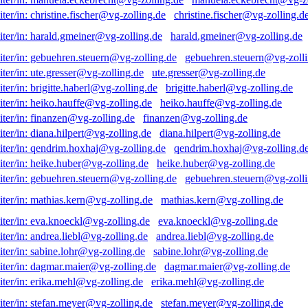
christine.fischer@vg-zolling.d
harald.gmeiner@vg-zolling.de
gebuehren.steuern@vg-zolli
ute.gresser@vg-zolling.de
brigitte.haberl@vg-zolling.de
heiko.hauffe@vg-zolling.de
finanzen@vg-zolling.de
diana.hilpert@vg-zolling.de
qendrim.hoxhaj@vg-zolling.d
heike.huber@vg-zolling.de
gebuehren.steuern@vg-zolli
mathias.kern@vg-zolling.de
eva.knoeckl@vg-zolling.de
andrea.liebl@vg-zolling.de
sabine.lohr@vg-zolling.de
dagmar.maier@vg-zolling.de
erika.mehl@vg-zolling.de
stefan.meyer@vg-zolling.de