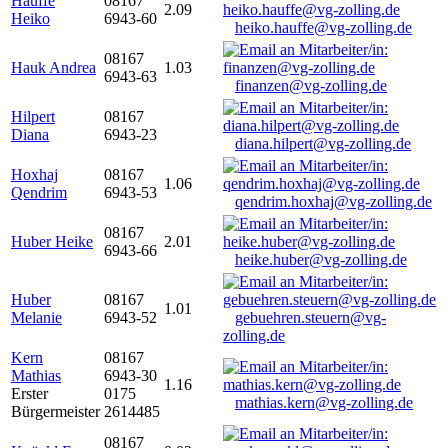
Hauffe
08167
2.09
Heiko
6943-60
heiko.hauffe@vg-zolling.de
08167
Hauk Andrea
1.03
6943-63
finanzen@vg-zolling.de
Hilpert
08167
Diana
6943-23
diana.hilpert@vg-zolling.de
Hoxhaj
08167
1.06
Qendrim
6943-53
qendrim.hoxhaj@vg-zolling.de
08167
Huber Heike
2.01
6943-66
heike.huber@vg-zolling.de
Huber
08167
1.01
Melanie
6943-52
gebuehren.steuern@vg-
zolling.de
Kern
08167
Mathias
6943-30
1.16
Erster
0175
mathias.kern@vg-zolling.de
Bürgermeister
2614485
08167