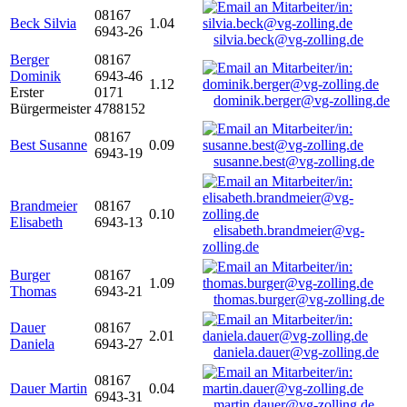
08167
Beck Silvia
1.04
6943-26
silvia.beck@vg-zolling.de
Berger
08167
Dominik
6943-46
1.12
Erster
0171
dominik.berger@vg-zolling.de
Bürgermeister
4788152
08167
Best Susanne
0.09
6943-19
susanne.best@vg-zolling.de
Brandmeier
08167
0.10
Elisabeth
6943-13
elisabeth.brandmeier@vg-
zolling.de
Burger
08167
1.09
Thomas
6943-21
thomas.burger@vg-zolling.de
Dauer
08167
2.01
Daniela
6943-27
daniela.dauer@vg-zolling.de
08167
Dauer Martin
0.04
6943-31
martin.dauer@vg-zolling.de