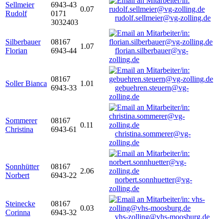
Sellmeier
6943-43
0.07
Rudolf
0171
rudolf.sellmeier@vg-zolling.de
3032403
Silberbauer
08167
1.07
Florian
6943-44
florian.silberbauer@vg-
zolling.de
08167
Soller Bianca
1.01
6943-33
gebuehren.steuern@vg-
zolling.de
Sommerer
08167
0.11
Christina
6943-61
christina.sommerer@vg-
zolling.de
Sonnhütter
08167
2.06
Norbert
6943-22
norbert.sonnhuetter@vg-
zolling.de
Steinecke
08167
0.03
Corinna
6943-32
vhs-zolling@vhs-moosburg.de