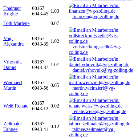
Thalmair
08167
1.03
Brigitte
6943-45
finanzen@vg-zolling.de
Toth Marlene
0.07
Vogl
08167
1.02
Alexandra
6943-39
vollstreckungsstelle@vg-
zolling.de
Vrhovnik
08167
1.07
Daniel
6943-37
daniel.vrhovnik@vg-zolling.de
Weinzierl
08167
0.05
Martin
6943-56
martin.weinzierl@vg-
zolling.de
08167
Weiß Renate
0.02
6943-12
renate.weiss@vg-zolling.de
Zeilmaier
08167
0.12
Tahnee
6943-41
tahnee.zeilmaier@vg-
zolling.de