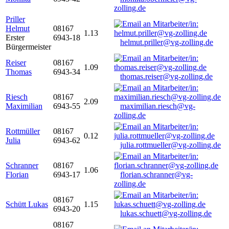
zolling.de
Priller
Helmut
08167
1.13
Erster
6943-18
helmut.priller@vg-zolling.de
Bürgermeister
Reiser
08167
1.09
Thomas
6943-34
thomas.reiser@vg-zolling.de
Riesch
08167
2.09
Maximilian
6943-55
maximilian.riesch@vg-
zolling.de
Rottmüller
08167
0.12
Julia
6943-62
julia.rottmueller@vg-zolling.de
Schranner
08167
1.06
Florian
6943-17
florian.schranner@vg-
zolling.de
08167
Schütt Lukas
1.15
6943-20
lukas.schuett@vg-zolling.de
08167