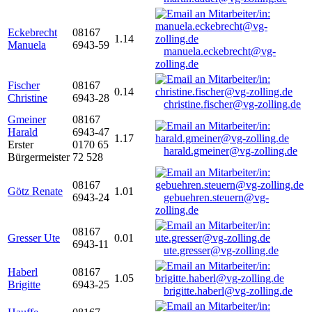
Eckebrecht
08167
1.14
Manuela
6943-59
manuela.eckebrecht@vg-
zolling.de
Fischer
08167
0.14
Christine
6943-28
christine.fischer@vg-zolling.de
Gmeiner
08167
Harald
6943-47
1.17
Erster
0170 65
harald.gmeiner@vg-zolling.de
Bürgermeister
72 528
08167
Götz Renate
1.01
6943-24
gebuehren.steuern@vg-
zolling.de
08167
Gresser Ute
0.01
6943-11
ute.gresser@vg-zolling.de
Haberl
08167
1.05
Brigitte
6943-25
brigitte.haberl@vg-zolling.de