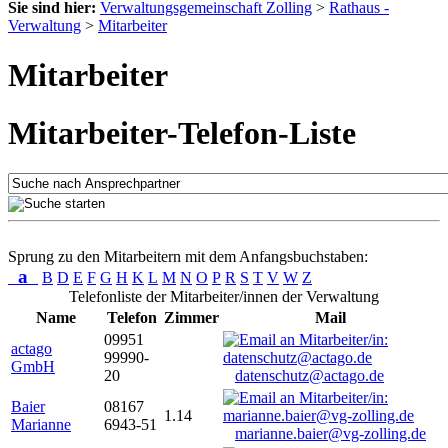
Sie sind hier:
Verwaltungsgemeinschaft Zolling
>
Rathaus -
Verwaltung
>
Mitarbeiter
Mitarbeiter
Mitarbeiter-Telefon-Liste
Sprung zu den Mitarbeitern mit dem Anfangsbuchstaben:
a
B
D
E
F
G
H
K
L
M
N
O
P
R
S
T
V
W
Z
Telefonliste der Mitarbeiter/innen der Verwaltung
Name
Telefon
Zimmer
Mail
09951
actago
99990-
GmbH
20
datenschutz@actago.de
Baier
08167
1.14
Marianne
6943-51
marianne.baier@vg-zolling.de