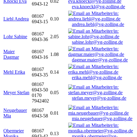
Knöckl Eva
0.02
6943-12
eva.knoeckl@vg-zolling.de
08167
Liebl Andrea
0.10
6943-15
andrea.liebl@vg-zolling.de
08167
Lohr Sabine
2.05
6943-36
sabine.lohr@vg-zolling.de
Maier
08167
1.08
Dagmar
6943-16
dagmar.maier@vg-zolling.de
08167
Mehl Erika
0.14
6943-35
erika.mehl@vg-zolling.de
08167
6943-50
Meyer Stefan
0.05
0170
stefan.meyer@vg-zolling.de
7942402
Neugebauer
08167
0.01
Mia
6943-58
mia.neugebauer@vg-zolling.de
Obermeier
08167
0.13
Monika
6943-42
monika.obermeier@vg-