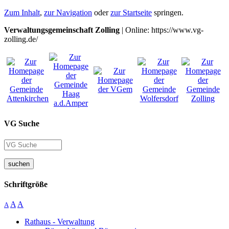
Zum Inhalt
,
zur Navigation
oder
zur Startseite
springen.
Verwaltungsgemeinschaft Zolling
| Online: https://www.vg-
zolling.de/
VG Suche
suchen
Schriftgröße
A
A
A
Rathaus - Verwaltung