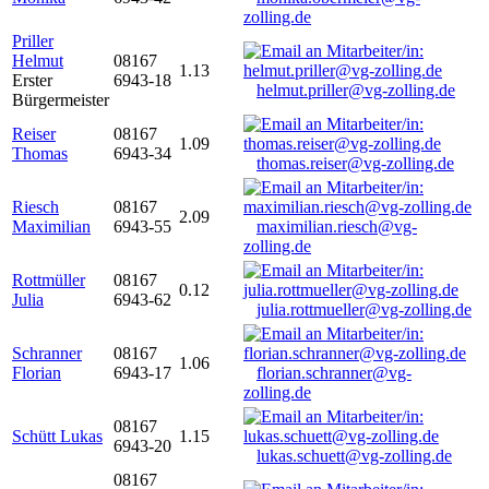
zolling.de
Priller
Helmut
08167
1.13
Erster
6943-18
helmut.priller@vg-zolling.de
Bürgermeister
Reiser
08167
1.09
Thomas
6943-34
thomas.reiser@vg-zolling.de
Riesch
08167
2.09
Maximilian
6943-55
maximilian.riesch@vg-
zolling.de
Rottmüller
08167
0.12
Julia
6943-62
julia.rottmueller@vg-zolling.de
Schranner
08167
1.06
Florian
6943-17
florian.schranner@vg-
zolling.de
08167
Schütt Lukas
1.15
6943-20
lukas.schuett@vg-zolling.de
08167