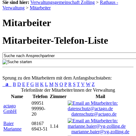
Sie sind hier:
Verwaltungsgemeinschaft Zolling
>
Rathaus -
Verwaltung
>
Mitarbeiter
Mitarbeiter
Mitarbeiter-Telefon-Liste
Sprung zu den Mitarbeitern mit dem Anfangsbuchstaben:
a
B
D
E
F
G
H
K
L
M
N
O
P
R
S
T
V
W
Z
Telefonliste der Mitarbeiter/innen der Verwaltung
Name
Telefon
Zimmer
Mail
09951
actago
99990-
GmbH
20
datenschutz@actago.de
Baier
08167
1.14
Marianne
6943-51
marianne.baier@vg-zolling.de