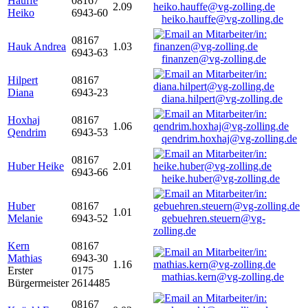
Hauffe
08167
2.09
Heiko
6943-60
heiko.hauffe@vg-zolling.de
08167
Hauk Andrea
1.03
6943-63
finanzen@vg-zolling.de
Hilpert
08167
Diana
6943-23
diana.hilpert@vg-zolling.de
Hoxhaj
08167
1.06
Qendrim
6943-53
qendrim.hoxhaj@vg-zolling.de
08167
Huber Heike
2.01
6943-66
heike.huber@vg-zolling.de
Huber
08167
1.01
Melanie
6943-52
gebuehren.steuern@vg-
zolling.de
Kern
08167
Mathias
6943-30
1.16
Erster
0175
mathias.kern@vg-zolling.de
Bürgermeister
2614485
08167