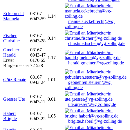
Eckebrecht
08167
1.14
Manuela
6943-59
manuela.eckebrecht@vg-
zolling.de
Fischer
08167
0.14
Christine
6943-28
christine.fischer@vg-zolling.de
Gmeiner
08167
Harald
6943-47
1.17
Erster
0170 65
harald.gmeiner@vg-zolling.de
Bürgermeister
72 528
08167
Götz Renate
1.01
6943-24
gebuehren.steuern@vg-
zolling.de
08167
Gresser Ute
0.01
6943-11
ute.gresser@vg-zolling.de
Haberl
08167
1.05
Brigitte
6943-25
brigitte.haberl@vg-zolling.de