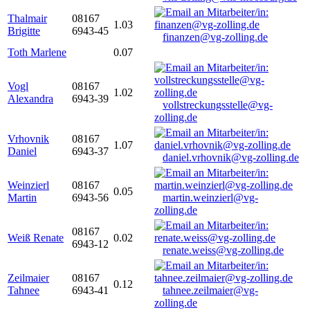
Thalmair
08167
1.03
Brigitte
6943-45
finanzen@vg-zolling.de
Toth Marlene
0.07
Vogl
08167
1.02
Alexandra
6943-39
vollstreckungsstelle@vg-
zolling.de
Vrhovnik
08167
1.07
Daniel
6943-37
daniel.vrhovnik@vg-zolling.de
Weinzierl
08167
0.05
Martin
6943-56
martin.weinzierl@vg-
zolling.de
08167
Weiß Renate
0.02
6943-12
renate.weiss@vg-zolling.de
Zeilmaier
08167
0.12
Tahnee
6943-41
tahnee.zeilmaier@vg-
zolling.de