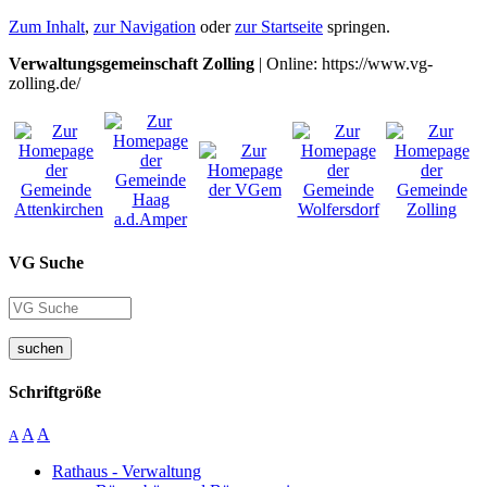
Zum Inhalt
,
zur Navigation
oder
zur Startseite
springen.
Verwaltungsgemeinschaft Zolling
| Online: https://www.vg-
zolling.de/
VG Suche
suchen
Schriftgröße
A
A
A
Rathaus - Verwaltung