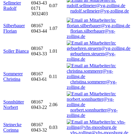
Sellmeier
6943-43
0.07
Rudolf
0171
rudolf.sellmeier@vg-zolling.de
3032403
Silberbauer
08167
1.07
Florian
6943-44
florian.silberbauer@vg-
zolling.de
08167
Soller Bianca
1.01
6943-33
gebuehren.steuern@vg-
zolling.de
Sommerer
08167
0.11
Christina
6943-61
christina.sommerer@vg-
zolling.de
Sonnhütter
08167
2.06
Norbert
6943-22
norbert.sonnhuetter@vg-
zolling.de
Steinecke
08167
0.03
Corinna
6943-32
vhs-zolling@vhs-moosburg.de