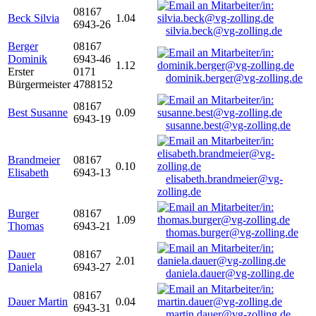
08167
Beck Silvia
1.04
6943-26
silvia.beck@vg-zolling.de
Berger
08167
Dominik
6943-46
1.12
Erster
0171
dominik.berger@vg-zolling.de
Bürgermeister
4788152
08167
Best Susanne
0.09
6943-19
susanne.best@vg-zolling.de
Brandmeier
08167
0.10
Elisabeth
6943-13
elisabeth.brandmeier@vg-
zolling.de
Burger
08167
1.09
Thomas
6943-21
thomas.burger@vg-zolling.de
Dauer
08167
2.01
Daniela
6943-27
daniela.dauer@vg-zolling.de
08167
Dauer Martin
0.04
6943-31
martin.dauer@vg-zolling.de