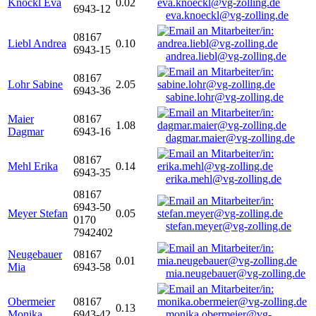
Knöckl Eva
0.02
6943-12
eva.knoeckl@vg-zolling.de
08167
Liebl Andrea
0.10
6943-15
andrea.liebl@vg-zolling.de
08167
Lohr Sabine
2.05
6943-36
sabine.lohr@vg-zolling.de
Maier
08167
1.08
Dagmar
6943-16
dagmar.maier@vg-zolling.de
08167
Mehl Erika
0.14
6943-35
erika.mehl@vg-zolling.de
08167
6943-50
Meyer Stefan
0.05
0170
stefan.meyer@vg-zolling.de
7942402
Neugebauer
08167
0.01
Mia
6943-58
mia.neugebauer@vg-zolling.de
Obermeier
08167
0.13
Monika
6943-42
monika.obermeier@vg-