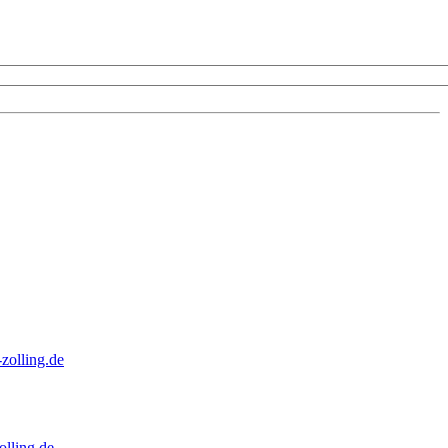
zolling.de
lling.de