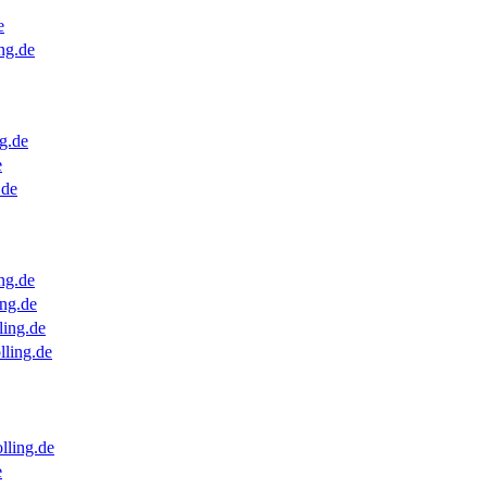
e
ng.de
g.de
e
.de
ng.de
ng.de
ling.de
lling.de
lling.de
e