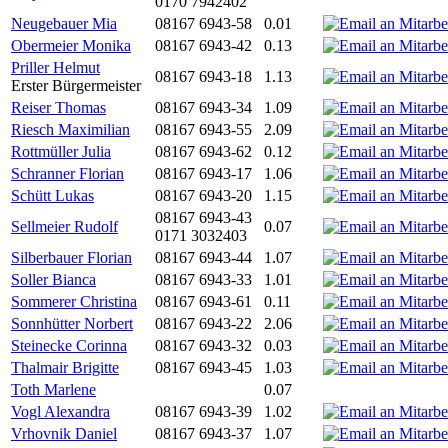
0170 7942402
Neugebauer Mia
08167 6943-58
0.01
Obermeier Monika
08167 6943-42
0.13
Priller Helmut
08167 6943-18
1.13
Erster Bürgermeister
Reiser Thomas
08167 6943-34
1.09
Riesch Maximilian
08167 6943-55
2.09
Rottmüller Julia
08167 6943-62
0.12
Schranner Florian
08167 6943-17
1.06
Schütt Lukas
08167 6943-20
1.15
08167 6943-43
Sellmeier Rudolf
0.07
0171 3032403
Silberbauer Florian
08167 6943-44
1.07
Soller Bianca
08167 6943-33
1.01
Sommerer Christina
08167 6943-61
0.11
Sonnhütter Norbert
08167 6943-22
2.06
Steinecke Corinna
08167 6943-32
0.03
Thalmair Brigitte
08167 6943-45
1.03
Toth Marlene
0.07
Vogl Alexandra
08167 6943-39
1.02
Vrhovnik Daniel
08167 6943-37
1.07