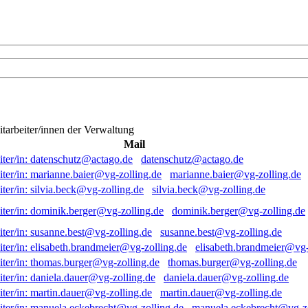
itarbeiter/innen der Verwaltung
Mail
datenschutz@actago.de
marianne.baier@vg-zolling.de
silvia.beck@vg-zolling.de
dominik.berger@vg-zolling.de
susanne.best@vg-zolling.de
elisabeth.brandmeier@vg-
thomas.burger@vg-zolling.de
daniela.dauer@vg-zolling.de
martin.dauer@vg-zolling.de
manuela.eckebrecht@vg-zo