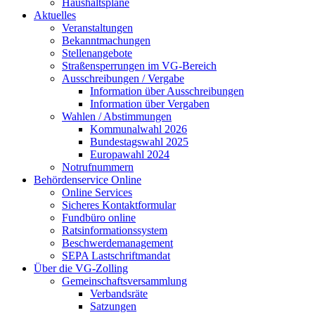
Haushaltspläne
Aktuelles
Veranstaltungen
Bekanntmachungen
Stellenangebote
Straßensperrungen im VG-Bereich
Ausschreibungen / Vergabe
Information über Ausschreibungen
Information über Vergaben
Wahlen / Abstimmungen
Kommunalwahl 2026
Bundestagswahl 2025
Europawahl 2024
Notrufnummern
Behördenservice Online
Online Services
Sicheres Kontaktformular
Fundbüro online
Ratsinformationssystem
Beschwerdemanagement
SEPA Lastschriftmandat
Über die VG-Zolling
Gemeinschaftsversammlung
Verbandsräte
Satzungen