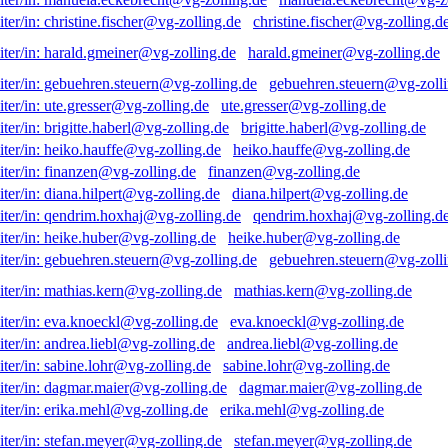
christine.fischer@vg-zolling.d
harald.gmeiner@vg-zolling.de
gebuehren.steuern@vg-zolli
ute.gresser@vg-zolling.de
brigitte.haberl@vg-zolling.de
heiko.hauffe@vg-zolling.de
finanzen@vg-zolling.de
diana.hilpert@vg-zolling.de
qendrim.hoxhaj@vg-zolling.d
heike.huber@vg-zolling.de
gebuehren.steuern@vg-zolli
mathias.kern@vg-zolling.de
eva.knoeckl@vg-zolling.de
andrea.liebl@vg-zolling.de
sabine.lohr@vg-zolling.de
dagmar.maier@vg-zolling.de
erika.mehl@vg-zolling.de
stefan.meyer@vg-zolling.de