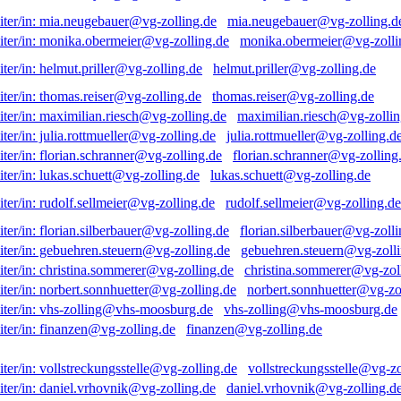
mia.neugebauer@vg-zolling.d
monika.obermeier@vg-zolli
helmut.priller@vg-zolling.de
thomas.reiser@vg-zolling.de
maximilian.riesch@vg-zollin
julia.rottmueller@vg-zolling.d
florian.schranner@vg-zolling
lukas.schuett@vg-zolling.de
rudolf.sellmeier@vg-zolling.de
florian.silberbauer@vg-zolli
gebuehren.steuern@vg-zolli
christina.sommerer@vg-zol
norbert.sonnhuetter@vg-zo
vhs-zolling@vhs-moosburg.de
finanzen@vg-zolling.de
vollstreckungsstelle@vg-zo
daniel.vrhovnik@vg-zolling.d