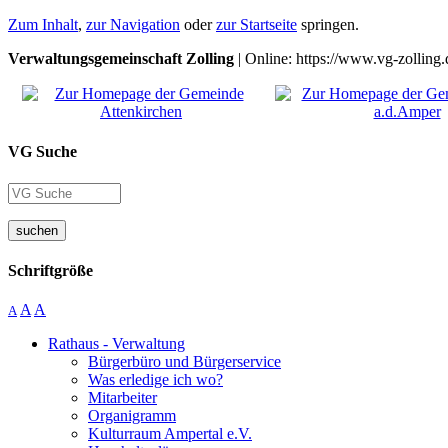
Zum Inhalt
,
zur Navigation
oder
zur Startseite
springen.
Verwaltungsgemeinschaft Zolling
| Online: https://www.vg-zolling.
VG Suche
suchen
Schriftgröße
A
A
A
Rathaus - Verwaltung
Bürgerbüro und Bürgerservice
Was erledige ich wo?
Mitarbeiter
Organigramm
Kulturraum Ampertal e.V.