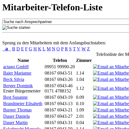
Mitarbeiter-Telefon-Liste
Sprung zu den Mitarbeitern mit dem Anfangsbuchstaben:
a
B
D
E
F
G
H
K
L
M
N
O
P
R
S
T
V
W
Z
Telefonliste der M
Name
Telefon
Zimmer
actago GmbH
09951 99990-20
Baier Marianne
08167 6943-51
1.14
Beck Silvia
08167 6943-26
1.04
Berger Dominik
08167 6943-46
1.12
Erster Bürgermeister
0171 4788152
Best Susanne
08167 6943-19
0.09
Brandmeier Elisabeth
08167 6943-13
0.10
Burger Thomas
08167 6943-21
1.09
Dauer Daniela
08167 6943-27
2.01
Dauer Martin
08167 6943-31
0.04
Eckebrecht Manuela
08167 6943-59
1.14