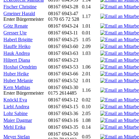
Fischer Christine
08167 6943-28
0.14
Gmeiner Harald
08167 6943-47
1.17
Erster Bürgermeister
0170 65 72 528
Götz Renate
08167 6943-24
1.01
Gresser Ute
08167 6943-11
0.01
Haberl Brigitte
08167 6943-25
1.05
Hauffe Heiko
08167 6943-60
2.09
Hauk Andrea
08167 6943-63
1.03
Hilpert Diana
08167 6943-23
Hoxhaj Qendrim
08167 6943-53
1.06
Huber Heike
08167 6943-66
2.01
Huber Melanie
08167 6943-52
1.01
Kern Mathias
08167 6943-30
1.16
Erster Bürgermeister
0175 2614485
Knöckl Eva
08167 6943-12
0.02
Liebl Andrea
08167 6943-15
0.10
Lohr Sabine
08167 6943-36
2.05
Maier Dagmar
08167 6943-16
1.08
Mehl Erika
08167 6943-35
0.14
08167 6943-50
Meyer Stefan
0.05