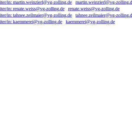
martin.weinzierl@vg-zolling.
renate.weiss@vg-zolling.de
tahnee.zeilmaier@vg-zolling.
kaemmerei@vg-zolling.de