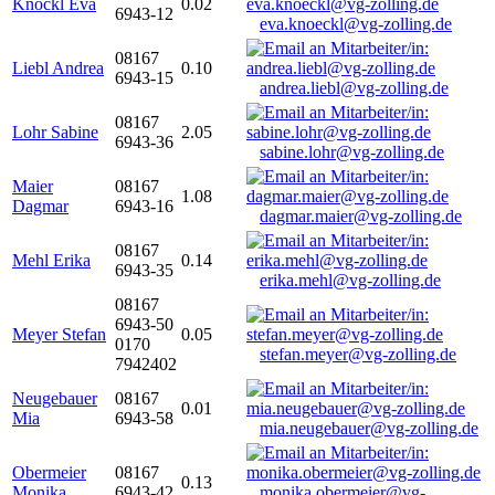
Knöckl Eva
0.02
6943-12
eva.knoeckl@vg-zolling.de
08167
Liebl Andrea
0.10
6943-15
andrea.liebl@vg-zolling.de
08167
Lohr Sabine
2.05
6943-36
sabine.lohr@vg-zolling.de
Maier
08167
1.08
Dagmar
6943-16
dagmar.maier@vg-zolling.de
08167
Mehl Erika
0.14
6943-35
erika.mehl@vg-zolling.de
08167
6943-50
Meyer Stefan
0.05
0170
stefan.meyer@vg-zolling.de
7942402
Neugebauer
08167
0.01
Mia
6943-58
mia.neugebauer@vg-zolling.de
Obermeier
08167
0.13
Monika
6943-42
monika.obermeier@vg-