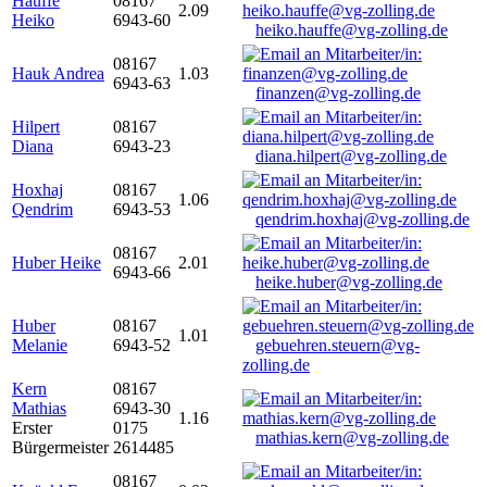
Hauffe
08167
2.09
Heiko
6943-60
heiko.hauffe@vg-zolling.de
08167
Hauk Andrea
1.03
6943-63
finanzen@vg-zolling.de
Hilpert
08167
Diana
6943-23
diana.hilpert@vg-zolling.de
Hoxhaj
08167
1.06
Qendrim
6943-53
qendrim.hoxhaj@vg-zolling.de
08167
Huber Heike
2.01
6943-66
heike.huber@vg-zolling.de
Huber
08167
1.01
Melanie
6943-52
gebuehren.steuern@vg-
zolling.de
Kern
08167
Mathias
6943-30
1.16
Erster
0175
mathias.kern@vg-zolling.de
Bürgermeister
2614485
08167