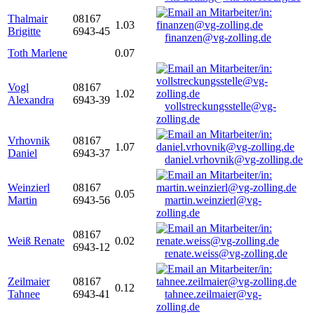
Thalmair
08167
1.03
Brigitte
6943-45
finanzen@vg-zolling.de
Toth Marlene
0.07
Vogl
08167
1.02
Alexandra
6943-39
vollstreckungsstelle@vg-
zolling.de
Vrhovnik
08167
1.07
Daniel
6943-37
daniel.vrhovnik@vg-zolling.de
Weinzierl
08167
0.05
Martin
6943-56
martin.weinzierl@vg-
zolling.de
08167
Weiß Renate
0.02
6943-12
renate.weiss@vg-zolling.de
Zeilmaier
08167
0.12
Tahnee
6943-41
tahnee.zeilmaier@vg-
zolling.de