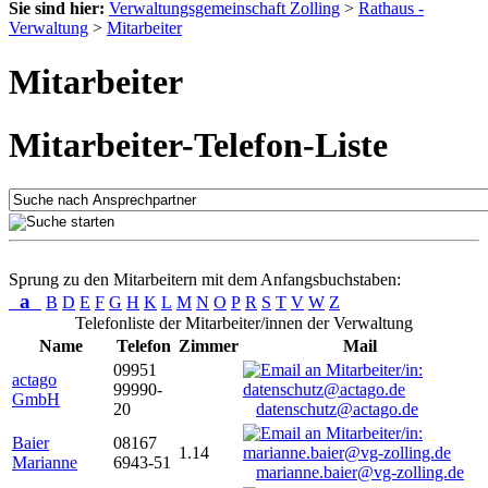
Sie sind hier:
Verwaltungsgemeinschaft Zolling
>
Rathaus -
Verwaltung
>
Mitarbeiter
Mitarbeiter
Mitarbeiter-Telefon-Liste
Sprung zu den Mitarbeitern mit dem Anfangsbuchstaben:
a
B
D
E
F
G
H
K
L
M
N
O
P
R
S
T
V
W
Z
Telefonliste der Mitarbeiter/innen der Verwaltung
Name
Telefon
Zimmer
Mail
09951
actago
99990-
GmbH
20
datenschutz@actago.de
Baier
08167
1.14
Marianne
6943-51
marianne.baier@vg-zolling.de