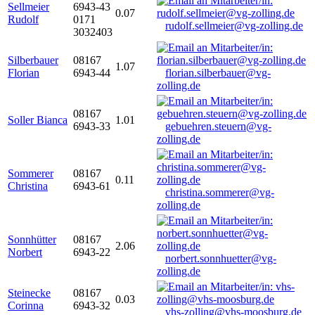
Sellmeier
6943-43
0.07
Rudolf
0171
rudolf.sellmeier@vg-zolling.de
3032403
Silberbauer
08167
1.07
Florian
6943-44
florian.silberbauer@vg-
zolling.de
08167
Soller Bianca
1.01
6943-33
gebuehren.steuern@vg-
zolling.de
Sommerer
08167
0.11
Christina
6943-61
christina.sommerer@vg-
zolling.de
Sonnhütter
08167
2.06
Norbert
6943-22
norbert.sonnhuetter@vg-
zolling.de
Steinecke
08167
0.03
Corinna
6943-32
vhs-zolling@vhs-moosburg.de