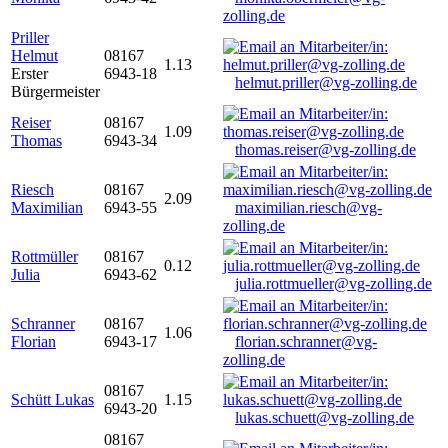
zolling.de
Priller
Helmut
08167
1.13
Erster
6943-18
helmut.priller@vg-zolling.de
Bürgermeister
Reiser
08167
1.09
Thomas
6943-34
thomas.reiser@vg-zolling.de
Riesch
08167
2.09
Maximilian
6943-55
maximilian.riesch@vg-
zolling.de
Rottmüller
08167
0.12
Julia
6943-62
julia.rottmueller@vg-zolling.de
Schranner
08167
1.06
Florian
6943-17
florian.schranner@vg-
zolling.de
08167
Schütt Lukas
1.15
6943-20
lukas.schuett@vg-zolling.de
08167