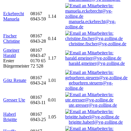
Eckebrecht
08167
1.14
Manuela
6943-59
manuela.eckebrecht@vg-
zolling.de
Fischer
08167
0.14
Christine
6943-28
christine.fischer@vg-zolling.de
Gmeiner
08167
Harald
6943-47
1.17
Erster
0170 65
harald.gmeiner@vg-zolling.de
Bürgermeister
72 528
08167
Götz Renate
1.01
6943-24
gebuehren.steuern@vg-
zolling.de
08167
Gresser Ute
0.01
6943-11
ute.gresser@vg-zolling.de
Haberl
08167
1.05
Brigitte
6943-25
brigitte.haberl@vg-zolling.de