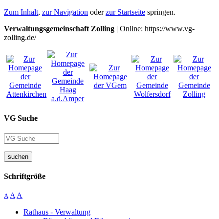
Zum Inhalt
,
zur Navigation
oder
zur Startseite
springen.
Verwaltungsgemeinschaft Zolling
| Online: https://www.vg-
zolling.de/
VG Suche
suchen
Schriftgröße
A
A
A
Rathaus - Verwaltung