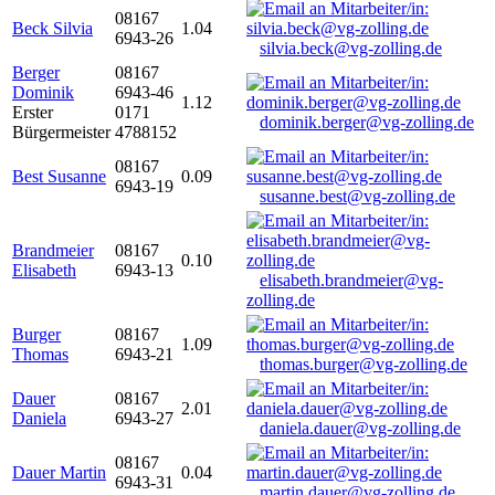
08167
Beck Silvia
1.04
6943-26
silvia.beck@vg-zolling.de
Berger
08167
Dominik
6943-46
1.12
Erster
0171
dominik.berger@vg-zolling.de
Bürgermeister
4788152
08167
Best Susanne
0.09
6943-19
susanne.best@vg-zolling.de
Brandmeier
08167
0.10
Elisabeth
6943-13
elisabeth.brandmeier@vg-
zolling.de
Burger
08167
1.09
Thomas
6943-21
thomas.burger@vg-zolling.de
Dauer
08167
2.01
Daniela
6943-27
daniela.dauer@vg-zolling.de
08167
Dauer Martin
0.04
6943-31
martin.dauer@vg-zolling.de