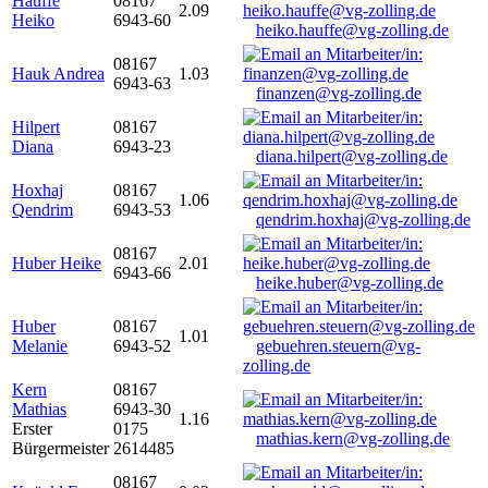
Hauffe
08167
2.09
Heiko
6943-60
heiko.hauffe@vg-zolling.de
08167
Hauk Andrea
1.03
6943-63
finanzen@vg-zolling.de
Hilpert
08167
Diana
6943-23
diana.hilpert@vg-zolling.de
Hoxhaj
08167
1.06
Qendrim
6943-53
qendrim.hoxhaj@vg-zolling.de
08167
Huber Heike
2.01
6943-66
heike.huber@vg-zolling.de
Huber
08167
1.01
Melanie
6943-52
gebuehren.steuern@vg-
zolling.de
Kern
08167
Mathias
6943-30
1.16
Erster
0175
mathias.kern@vg-zolling.de
Bürgermeister
2614485
08167