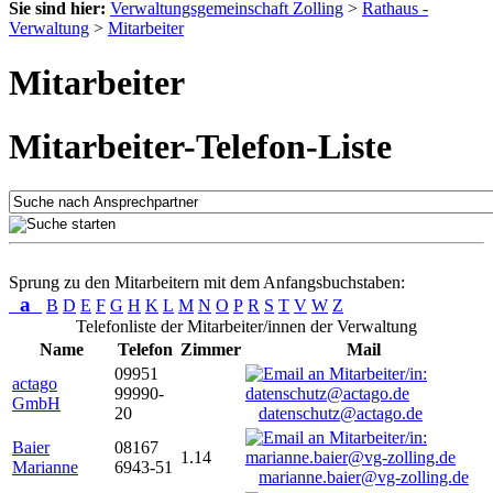
Sie sind hier:
Verwaltungsgemeinschaft Zolling
>
Rathaus -
Verwaltung
>
Mitarbeiter
Mitarbeiter
Mitarbeiter-Telefon-Liste
Sprung zu den Mitarbeitern mit dem Anfangsbuchstaben:
a
B
D
E
F
G
H
K
L
M
N
O
P
R
S
T
V
W
Z
Telefonliste der Mitarbeiter/innen der Verwaltung
Name
Telefon
Zimmer
Mail
09951
actago
99990-
GmbH
20
datenschutz@actago.de
Baier
08167
1.14
Marianne
6943-51
marianne.baier@vg-zolling.de