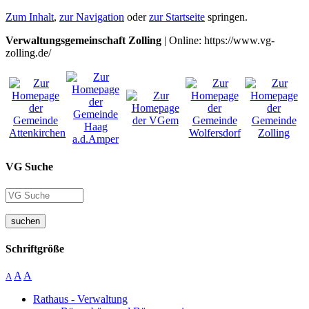
Zum Inhalt
,
zur Navigation
oder
zur Startseite
springen.
Verwaltungsgemeinschaft Zolling
| Online: https://www.vg-
zolling.de/
VG Suche
suchen
Schriftgröße
A
A
A
Rathaus - Verwaltung