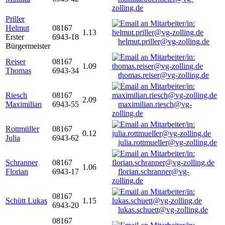
zolling.de
Priller
Helmut
08167
1.13
Erster
6943-18
helmut.priller@vg-zolling.de
Bürgermeister
Reiser
08167
1.09
Thomas
6943-34
thomas.reiser@vg-zolling.de
Riesch
08167
2.09
Maximilian
6943-55
maximilian.riesch@vg-
zolling.de
Rottmüller
08167
0.12
Julia
6943-62
julia.rottmueller@vg-zolling.de
Schranner
08167
1.06
Florian
6943-17
florian.schranner@vg-
zolling.de
08167
Schütt Lukas
1.15
6943-20
lukas.schuett@vg-zolling.de
08167