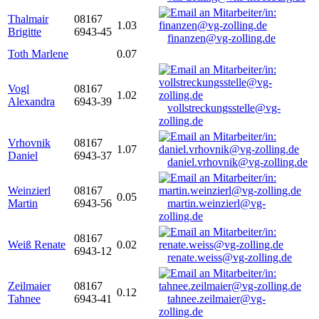
Thalmair
08167
1.03
Brigitte
6943-45
finanzen@vg-zolling.de
Toth Marlene
0.07
Vogl
08167
1.02
Alexandra
6943-39
vollstreckungsstelle@vg-
zolling.de
Vrhovnik
08167
1.07
Daniel
6943-37
daniel.vrhovnik@vg-zolling.de
Weinzierl
08167
0.05
Martin
6943-56
martin.weinzierl@vg-
zolling.de
08167
Weiß Renate
0.02
6943-12
renate.weiss@vg-zolling.de
Zeilmaier
08167
0.12
Tahnee
6943-41
tahnee.zeilmaier@vg-
zolling.de