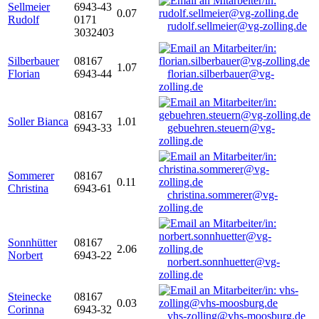
Sellmeier
6943-43
0.07
Rudolf
0171
rudolf.sellmeier@vg-zolling.de
3032403
Silberbauer
08167
1.07
Florian
6943-44
florian.silberbauer@vg-
zolling.de
08167
Soller Bianca
1.01
6943-33
gebuehren.steuern@vg-
zolling.de
Sommerer
08167
0.11
Christina
6943-61
christina.sommerer@vg-
zolling.de
Sonnhütter
08167
2.06
Norbert
6943-22
norbert.sonnhuetter@vg-
zolling.de
Steinecke
08167
0.03
Corinna
6943-32
vhs-zolling@vhs-moosburg.de