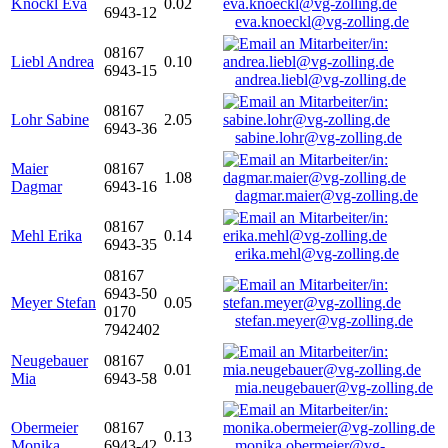
Knöckl Eva
0.02
6943-12
eva.knoeckl@vg-zolling.de
08167
Liebl Andrea
0.10
6943-15
andrea.liebl@vg-zolling.de
08167
Lohr Sabine
2.05
6943-36
sabine.lohr@vg-zolling.de
Maier
08167
1.08
Dagmar
6943-16
dagmar.maier@vg-zolling.de
08167
Mehl Erika
0.14
6943-35
erika.mehl@vg-zolling.de
08167
6943-50
Meyer Stefan
0.05
0170
stefan.meyer@vg-zolling.de
7942402
Neugebauer
08167
0.01
Mia
6943-58
mia.neugebauer@vg-zolling.de
Obermeier
08167
0.13
Monika
6943-42
monika.obermeier@vg-