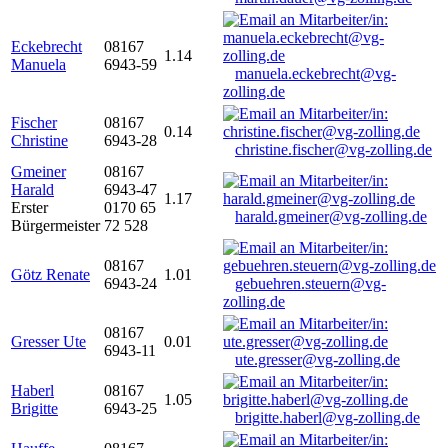
Eckebrecht
08167
1.14
Manuela
6943-59
manuela.eckebrecht@vg-
zolling.de
Fischer
08167
0.14
Christine
6943-28
christine.fischer@vg-zolling.de
Gmeiner
08167
Harald
6943-47
1.17
Erster
0170 65
harald.gmeiner@vg-zolling.de
Bürgermeister
72 528
08167
Götz Renate
1.01
6943-24
gebuehren.steuern@vg-
zolling.de
08167
Gresser Ute
0.01
6943-11
ute.gresser@vg-zolling.de
Haberl
08167
1.05
Brigitte
6943-25
brigitte.haberl@vg-zolling.de