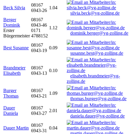
08167
Beck Silvia
1.04
6943-26
silvia.beck@vg-zolling.de
Berger
08167
Dominik
6943-46
1.12
Erster
0171
dominik.berger@vg-zolling.de
Bürgermeister
4788152
08167
Best Susanne
0.09
6943-19
susanne.best@vg-zolling.de
Brandmeier
08167
0.10
Elisabeth
6943-13
elisabeth.brandmeier@vg-
zolling.de
Burger
08167
1.09
Thomas
6943-21
thomas.burger@vg-zolling.de
Dauer
08167
2.01
Daniela
6943-27
daniela.dauer@vg-zolling.de
08167
Dauer Martin
0.04
6943-31
martin.dauer@vg-zolling.de