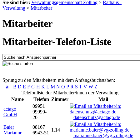
Sie sind hier:
Verwaltungsgemeinschaft Zolling
>
Rathaus -
Verwaltung
>
Mitarbeiter
Mitarbeiter
Mitarbeiter-Telefon-Liste
Sprung zu den Mitarbeitern mit dem Anfangsbuchstaben:
a
B
D
E
F
G
H
K
L
M
N
O
P
R
S
T
V
W
Z
Telefonliste der Mitarbeiter/innen der Verwaltung
Name
Telefon
Zimmer
Mail
09951
actago
99990-
GmbH
20
datenschutz@actago.de
Baier
08167
1.14
Marianne
6943-51
marianne.baier@vg-zolling.de