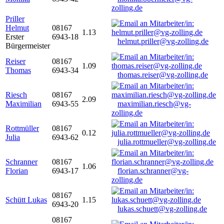
zolling.de
Priller
Helmut
08167
1.13
Erster
6943-18
helmut.priller@vg-zolling.de
Bürgermeister
Reiser
08167
1.09
Thomas
6943-34
thomas.reiser@vg-zolling.de
Riesch
08167
2.09
Maximilian
6943-55
maximilian.riesch@vg-
zolling.de
Rottmüller
08167
0.12
Julia
6943-62
julia.rottmueller@vg-zolling.de
Schranner
08167
1.06
Florian
6943-17
florian.schranner@vg-
zolling.de
08167
Schütt Lukas
1.15
6943-20
lukas.schuett@vg-zolling.de
08167