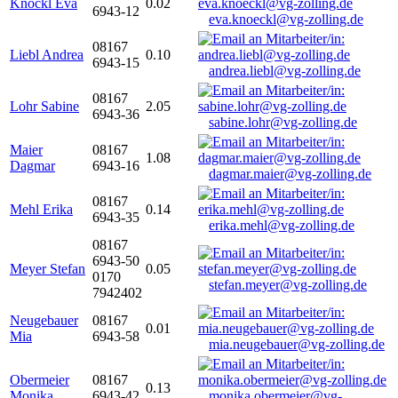
Knöckl Eva
0.02
6943-12
eva.knoeckl@vg-zolling.de
08167
Liebl Andrea
0.10
6943-15
andrea.liebl@vg-zolling.de
08167
Lohr Sabine
2.05
6943-36
sabine.lohr@vg-zolling.de
Maier
08167
1.08
Dagmar
6943-16
dagmar.maier@vg-zolling.de
08167
Mehl Erika
0.14
6943-35
erika.mehl@vg-zolling.de
08167
6943-50
Meyer Stefan
0.05
0170
stefan.meyer@vg-zolling.de
7942402
Neugebauer
08167
0.01
Mia
6943-58
mia.neugebauer@vg-zolling.de
Obermeier
08167
0.13
Monika
6943-42
monika.obermeier@vg-