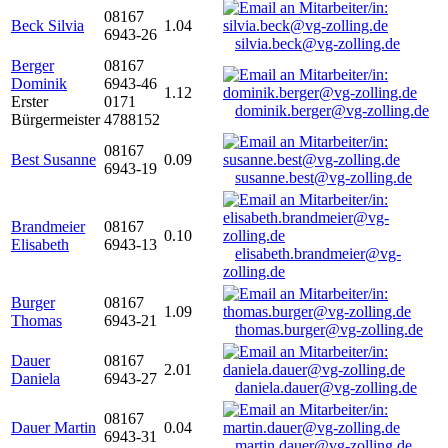
08167
Beck Silvia
1.04
6943-26
silvia.beck@vg-zolling.de
Berger
08167
Dominik
6943-46
1.12
Erster
0171
dominik.berger@vg-zolling.de
Bürgermeister
4788152
08167
Best Susanne
0.09
6943-19
susanne.best@vg-zolling.de
Brandmeier
08167
0.10
Elisabeth
6943-13
elisabeth.brandmeier@vg-
zolling.de
Burger
08167
1.09
Thomas
6943-21
thomas.burger@vg-zolling.de
Dauer
08167
2.01
Daniela
6943-27
daniela.dauer@vg-zolling.de
08167
Dauer Martin
0.04
6943-31
martin.dauer@vg-zolling.de