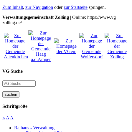
Zum Inhalt
,
zur Navigation
oder
zur Startseite
springen.
Verwaltungsgemeinschaft Zolling
| Online: https://www.vg-
zolling.de/
VG Suche
suchen
Schriftgröße
A
A
A
Rathaus - Verwaltung