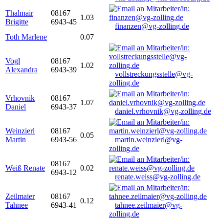
Thalmair
08167
1.03
Brigitte
6943-45
finanzen@vg-zolling.de
Toth Marlene
0.07
Vogl
08167
1.02
Alexandra
6943-39
vollstreckungsstelle@vg-
zolling.de
Vrhovnik
08167
1.07
Daniel
6943-37
daniel.vrhovnik@vg-zolling.de
Weinzierl
08167
0.05
Martin
6943-56
martin.weinzierl@vg-
zolling.de
08167
Weiß Renate
0.02
6943-12
renate.weiss@vg-zolling.de
Zeilmaier
08167
0.12
Tahnee
6943-41
tahnee.zeilmaier@vg-
zolling.de