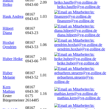
Hauffe
08167
2.09
Heiko
6943-60
heiko.hauffe@vg-zolling.de
08167
Hauk Andrea
1.03
6943-63
finanzen@vg-zolling.de
Hilpert
08167
Diana
6943-23
diana.hilpert@vg-zolling.de
Hoxhaj
08167
1.06
Qendrim
6943-53
qendrim.hoxhaj@vg-zolling.de
08167
Huber Heike
2.01
6943-66
heike.huber@vg-zolling.de
Huber
08167
1.01
Melanie
6943-52
gebuehren.steuern@vg-
zolling.de
Kern
08167
Mathias
6943-30
1.16
Erster
0175
mathias.kern@vg-zolling.de
Bürgermeister
2614485
08167