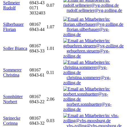
Sellmeier
6943-43
0.07
Rudolf
0171
rudolf.sellmeier@vg-zolling.de
3032403
Silberbauer
08167
1.07
Florian
6943-44
florian.silberbauer@vg-
zolling.de
08167
Soller Bianca
1.01
6943-33
gebuehren.steuern@vg-
zolling.de
Sommerer
08167
0.11
Christina
6943-61
christina.sommerer@vg-
zolling.de
Sonnhütter
08167
2.06
Norbert
6943-22
norbert.sonnhuetter@vg-
zolling.de
Steinecke
08167
0.03
Corinna
6943-32
vhs-zolling@vhs-moosburg.de