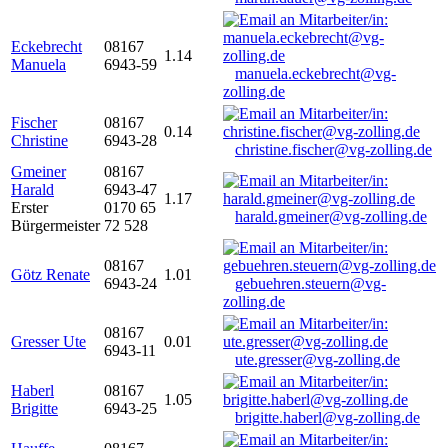
Eckebrecht
08167
1.14
Manuela
6943-59
manuela.eckebrecht@vg-
zolling.de
Fischer
08167
0.14
Christine
6943-28
christine.fischer@vg-zolling.de
Gmeiner
08167
Harald
6943-47
1.17
Erster
0170 65
harald.gmeiner@vg-zolling.de
Bürgermeister
72 528
08167
Götz Renate
1.01
6943-24
gebuehren.steuern@vg-
zolling.de
08167
Gresser Ute
0.01
6943-11
ute.gresser@vg-zolling.de
Haberl
08167
1.05
Brigitte
6943-25
brigitte.haberl@vg-zolling.de