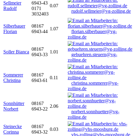
Sellmeier
6943-43
0.07
Rudolf
0171
rudolf.sellmeier@vg-zolling.de
3032403
Silberbauer
08167
1.07
Florian
6943-44
florian.silberbauer@vg-
zolling.de
08167
Soller Bianca
1.01
6943-33
gebuehren.steuern@vg-
zolling.de
Sommerer
08167
0.11
Christina
6943-61
christina.sommerer@vg-
zolling.de
Sonnhütter
08167
2.06
Norbert
6943-22
norbert.sonnhuetter@vg-
zolling.de
Steinecke
08167
0.03
Corinna
6943-32
vhs-zolling@vhs-moosburg.de