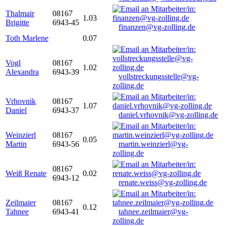
Thalmair
08167
1.03
Brigitte
6943-45
finanzen@vg-zolling.de
Toth Marlene
0.07
Vogl
08167
1.02
Alexandra
6943-39
vollstreckungsstelle@vg-
zolling.de
Vrhovnik
08167
1.07
Daniel
6943-37
daniel.vrhovnik@vg-zolling.de
Weinzierl
08167
0.05
Martin
6943-56
martin.weinzierl@vg-
zolling.de
08167
Weiß Renate
0.02
6943-12
renate.weiss@vg-zolling.de
Zeilmaier
08167
0.12
Tahnee
6943-41
tahnee.zeilmaier@vg-
zolling.de