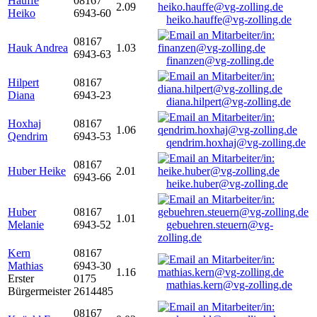
Hauffe
08167
2.09
Heiko
6943-60
heiko.hauffe@vg-zolling.de
08167
Hauk Andrea
1.03
6943-63
finanzen@vg-zolling.de
Hilpert
08167
Diana
6943-23
diana.hilpert@vg-zolling.de
Hoxhaj
08167
1.06
Qendrim
6943-53
qendrim.hoxhaj@vg-zolling.de
08167
Huber Heike
2.01
6943-66
heike.huber@vg-zolling.de
Huber
08167
1.01
Melanie
6943-52
gebuehren.steuern@vg-
zolling.de
Kern
08167
Mathias
6943-30
1.16
Erster
0175
mathias.kern@vg-zolling.de
Bürgermeister
2614485
08167