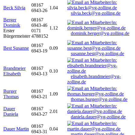
08167
Beck Silvia
1.04
6943-26
silvia.beck@vg-zolling.de
Berger
08167
Dominik
6943-46
1.12
Erster
0171
dominik.berger@vg-zolling.de
Bürgermeister
4788152
08167
Best Susanne
0.09
6943-19
susanne.best@vg-zolling.de
Brandmeier
08167
0.10
Elisabeth
6943-13
elisabeth.brandmeier@vg-
zolling.de
Burger
08167
1.09
Thomas
6943-21
thomas.burger@vg-zolling.de
Dauer
08167
2.01
Daniela
6943-27
daniela.dauer@vg-zolling.de
08167
Dauer Martin
0.04
6943-31
martin.dauer@vg-zolling.de