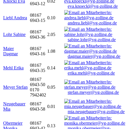
Knöckl Eva
0.02
6943-12
eva.knoeckl@vg-zolling.de
08167
Liebl Andrea
0.10
6943-15
andrea.liebl@vg-zolling.de
08167
Lohr Sabine
2.05
6943-36
sabine.lohr@vg-zolling.de
Maier
08167
1.08
Dagmar
6943-16
dagmar.maier@vg-zolling.de
08167
Mehl Erika
0.14
6943-35
erika.mehl@vg-zolling.de
08167
6943-50
Meyer Stefan
0.05
0170
stefan.meyer@vg-zolling.de
7942402
Neugebauer
08167
0.01
Mia
6943-58
mia.neugebauer@vg-zolling.de
Obermeier
08167
0.13
Monika
6943-42
monika.obermeier@vg-