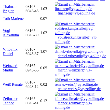
Thalmair
08167
1.03
Brigitte
6943-45
finanzen@vg-zolling.de
Toth Marlene
0.07
Vogl
08167
1.02
Alexandra
6943-39
vollstreckungsstelle@vg-
zolling.de
Vrhovnik
08167
1.07
Daniel
6943-37
daniel.vrhovnik@vg-zolling.de
Weinzierl
08167
0.05
Martin
6943-56
martin.weinzierl@vg-
zolling.de
08167
Weiß Renate
0.02
6943-12
renate.weiss@vg-zolling.de
Zeilmaier
08167
0.12
Tahnee
6943-41
tahnee.zeilmaier@vg-
zolling.de