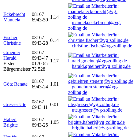
Eckebrecht
08167
1.14
Manuela
6943-59
manuela.eckebrecht@vg-
zolling.de
Fischer
08167
0.14
Christine
6943-28
christine.fischer@vg-zolling.de
Gmeiner
08167
Harald
6943-47
1.17
Erster
0170 65
harald.gmeiner@vg-zolling.de
Bürgermeister
72 528
08167
Götz Renate
1.01
6943-24
gebuehren.steuern@vg-
zolling.de
08167
Gresser Ute
0.01
6943-11
ute.gresser@vg-zolling.de
Haberl
08167
1.05
Brigitte
6943-25
brigitte.haberl@vg-zolling.de