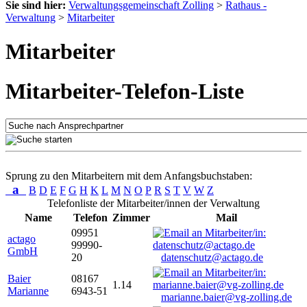
Sie sind hier:
Verwaltungsgemeinschaft Zolling
>
Rathaus -
Verwaltung
>
Mitarbeiter
Mitarbeiter
Mitarbeiter-Telefon-Liste
Sprung zu den Mitarbeitern mit dem Anfangsbuchstaben:
a
B
D
E
F
G
H
K
L
M
N
O
P
R
S
T
V
W
Z
Telefonliste der Mitarbeiter/innen der Verwaltung
Name
Telefon
Zimmer
Mail
09951
actago
99990-
GmbH
20
datenschutz@actago.de
Baier
08167
1.14
Marianne
6943-51
marianne.baier@vg-zolling.de