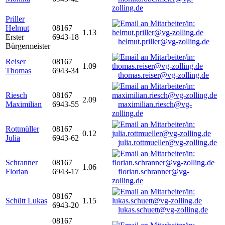
zolling.de
Priller
Helmut
08167
1.13
Erster
6943-18
helmut.priller@vg-zolling.de
Bürgermeister
Reiser
08167
1.09
Thomas
6943-34
thomas.reiser@vg-zolling.de
Riesch
08167
2.09
Maximilian
6943-55
maximilian.riesch@vg-
zolling.de
Rottmüller
08167
0.12
Julia
6943-62
julia.rottmueller@vg-zolling.de
Schranner
08167
1.06
Florian
6943-17
florian.schranner@vg-
zolling.de
08167
Schütt Lukas
1.15
6943-20
lukas.schuett@vg-zolling.de
08167