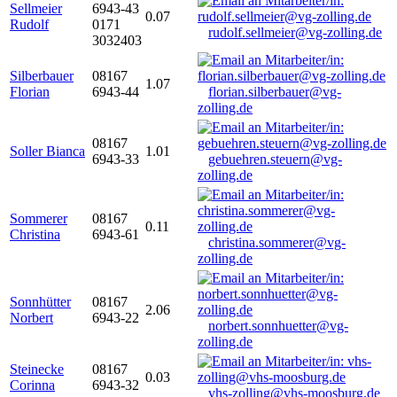
Sellmeier
6943-43
0.07
Rudolf
0171
rudolf.sellmeier@vg-zolling.de
3032403
Silberbauer
08167
1.07
Florian
6943-44
florian.silberbauer@vg-
zolling.de
08167
Soller Bianca
1.01
6943-33
gebuehren.steuern@vg-
zolling.de
Sommerer
08167
0.11
Christina
6943-61
christina.sommerer@vg-
zolling.de
Sonnhütter
08167
2.06
Norbert
6943-22
norbert.sonnhuetter@vg-
zolling.de
Steinecke
08167
0.03
Corinna
6943-32
vhs-zolling@vhs-moosburg.de