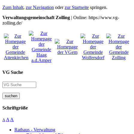
Zum Inhalt
,
zur Navigation
oder
zur Startseite
springen.
Verwaltungsgemeinschaft Zolling
| Online: https://www.vg-
zolling.de/
VG Suche
suchen
Schriftgröße
A
A
A
Rathaus - Verwaltung