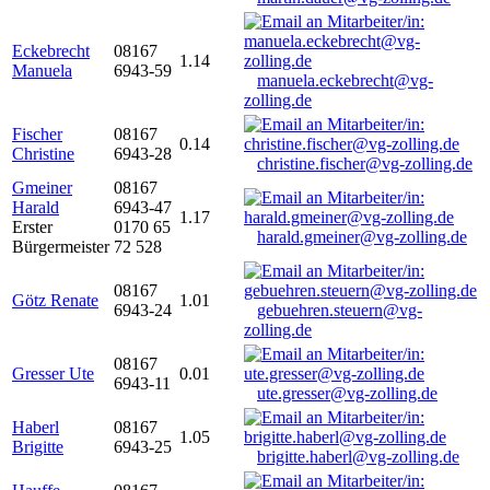
Eckebrecht
08167
1.14
Manuela
6943-59
manuela.eckebrecht@vg-
zolling.de
Fischer
08167
0.14
Christine
6943-28
christine.fischer@vg-zolling.de
Gmeiner
08167
Harald
6943-47
1.17
Erster
0170 65
harald.gmeiner@vg-zolling.de
Bürgermeister
72 528
08167
Götz Renate
1.01
6943-24
gebuehren.steuern@vg-
zolling.de
08167
Gresser Ute
0.01
6943-11
ute.gresser@vg-zolling.de
Haberl
08167
1.05
Brigitte
6943-25
brigitte.haberl@vg-zolling.de