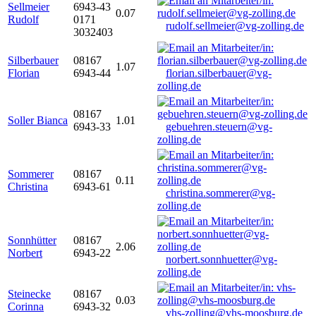
Sellmeier
6943-43
0.07
Rudolf
0171
rudolf.sellmeier@vg-zolling.de
3032403
Silberbauer
08167
1.07
Florian
6943-44
florian.silberbauer@vg-
zolling.de
08167
Soller Bianca
1.01
6943-33
gebuehren.steuern@vg-
zolling.de
Sommerer
08167
0.11
Christina
6943-61
christina.sommerer@vg-
zolling.de
Sonnhütter
08167
2.06
Norbert
6943-22
norbert.sonnhuetter@vg-
zolling.de
Steinecke
08167
0.03
Corinna
6943-32
vhs-zolling@vhs-moosburg.de