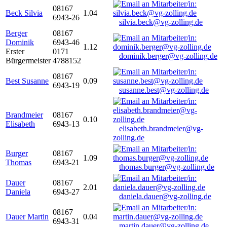
08167
Beck Silvia
1.04
6943-26
silvia.beck@vg-zolling.de
Berger
08167
Dominik
6943-46
1.12
Erster
0171
dominik.berger@vg-zolling.de
Bürgermeister
4788152
08167
Best Susanne
0.09
6943-19
susanne.best@vg-zolling.de
Brandmeier
08167
0.10
Elisabeth
6943-13
elisabeth.brandmeier@vg-
zolling.de
Burger
08167
1.09
Thomas
6943-21
thomas.burger@vg-zolling.de
Dauer
08167
2.01
Daniela
6943-27
daniela.dauer@vg-zolling.de
08167
Dauer Martin
0.04
6943-31
martin.dauer@vg-zolling.de