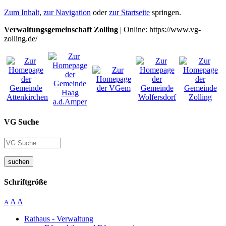
Zum Inhalt
,
zur Navigation
oder
zur Startseite
springen.
Verwaltungsgemeinschaft Zolling
| Online: https://www.vg-
zolling.de/
VG Suche
suchen
Schriftgröße
A
A
A
Rathaus - Verwaltung