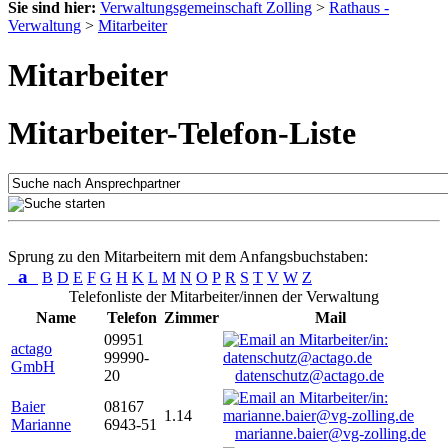
Sie sind hier:
Verwaltungsgemeinschaft Zolling
>
Rathaus -
Verwaltung
>
Mitarbeiter
Mitarbeiter
Mitarbeiter-Telefon-Liste
Sprung zu den Mitarbeitern mit dem Anfangsbuchstaben:
a
B
D
E
F
G
H
K
L
M
N
O
P
R
S
T
V
W
Z
Telefonliste der Mitarbeiter/innen der Verwaltung
Name
Telefon
Zimmer
Mail
09951
actago
99990-
GmbH
20
datenschutz@actago.de
Baier
08167
1.14
Marianne
6943-51
marianne.baier@vg-zolling.de