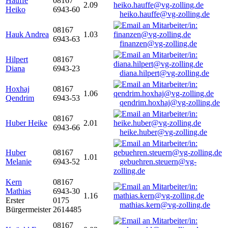
Hauffe
08167
2.09
Heiko
6943-60
heiko.hauffe@vg-zolling.de
08167
Hauk Andrea
1.03
6943-63
finanzen@vg-zolling.de
Hilpert
08167
Diana
6943-23
diana.hilpert@vg-zolling.de
Hoxhaj
08167
1.06
Qendrim
6943-53
qendrim.hoxhaj@vg-zolling.de
08167
Huber Heike
2.01
6943-66
heike.huber@vg-zolling.de
Huber
08167
1.01
Melanie
6943-52
gebuehren.steuern@vg-
zolling.de
Kern
08167
Mathias
6943-30
1.16
Erster
0175
mathias.kern@vg-zolling.de
Bürgermeister
2614485
08167