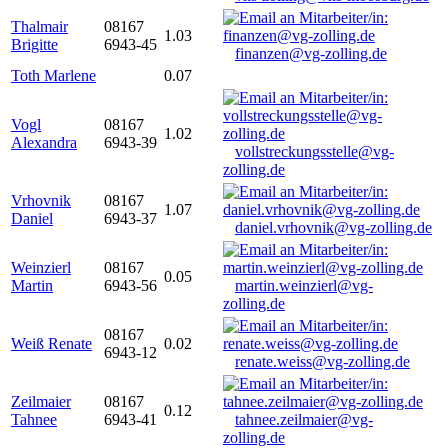
Thalmair
08167
1.03
Brigitte
6943-45
finanzen@vg-zolling.de
Toth Marlene
0.07
Vogl
08167
1.02
Alexandra
6943-39
vollstreckungsstelle@vg-
zolling.de
Vrhovnik
08167
1.07
Daniel
6943-37
daniel.vrhovnik@vg-zolling.de
Weinzierl
08167
0.05
Martin
6943-56
martin.weinzierl@vg-
zolling.de
08167
Weiß Renate
0.02
6943-12
renate.weiss@vg-zolling.de
Zeilmaier
08167
0.12
Tahnee
6943-41
tahnee.zeilmaier@vg-
zolling.de