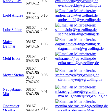
Knöckl Eva
0.02
6943-12
eva.knoeckl@vg-zolling.de
08167
Liebl Andrea
0.10
6943-15
andrea.liebl@vg-zolling.de
08167
Lohr Sabine
2.05
6943-36
sabine.lohr@vg-zolling.de
Maier
08167
1.08
Dagmar
6943-16
dagmar.maier@vg-zolling.de
08167
Mehl Erika
0.14
6943-35
erika.mehl@vg-zolling.de
08167
6943-50
Meyer Stefan
0.05
0170
stefan.meyer@vg-zolling.de
7942402
Neugebauer
08167
0.01
Mia
6943-58
mia.neugebauer@vg-zolling.de
Obermeier
08167
0.13
Monika
6943-42
monika.obermeier@vg-