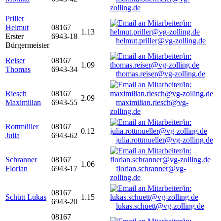
zolling.de
Priller
Helmut
08167
1.13
Erster
6943-18
helmut.priller@vg-zolling.de
Bürgermeister
Reiser
08167
1.09
Thomas
6943-34
thomas.reiser@vg-zolling.de
Riesch
08167
2.09
Maximilian
6943-55
maximilian.riesch@vg-
zolling.de
Rottmüller
08167
0.12
Julia
6943-62
julia.rottmueller@vg-zolling.de
Schranner
08167
1.06
Florian
6943-17
florian.schranner@vg-
zolling.de
08167
Schütt Lukas
1.15
6943-20
lukas.schuett@vg-zolling.de
08167