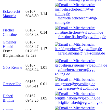
Eckebrecht
08167
1.14
Manuela
6943-59
manuela.eckebrecht@vg-
zolling.de
Fischer
08167
0.14
Christine
6943-28
christine.fischer@vg-zolling.de
Gmeiner
08167
Harald
6943-47
1.17
Erster
0170 65
harald.gmeiner@vg-zolling.de
Bürgermeister
72 528
08167
Götz Renate
1.01
6943-24
gebuehren.steuern@vg-
zolling.de
08167
Gresser Ute
0.01
6943-11
ute.gresser@vg-zolling.de
Haberl
08167
1.05
Brigitte
6943-25
brigitte.haberl@vg-zolling.de