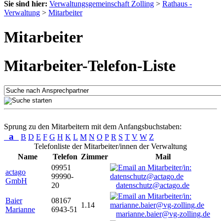
Sie sind hier:
Verwaltungsgemeinschaft Zolling
>
Rathaus -
Verwaltung
>
Mitarbeiter
Mitarbeiter
Mitarbeiter-Telefon-Liste
Sprung zu den Mitarbeitern mit dem Anfangsbuchstaben:
a
B
D
E
F
G
H
K
L
M
N
O
P
R
S
T
V
W
Z
Telefonliste der Mitarbeiter/innen der Verwaltung
Name
Telefon
Zimmer
Mail
09951
actago
99990-
GmbH
20
datenschutz@actago.de
Baier
08167
1.14
Marianne
6943-51
marianne.baier@vg-zolling.de