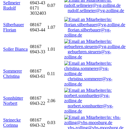
Sellmeier
6943-43
0.07
Rudolf
0171
rudolf.sellmeier@vg-zolling.de
3032403
Silberbauer
08167
1.07
Florian
6943-44
florian.silberbauer@vg-
zolling.de
08167
Soller Bianca
1.01
6943-33
gebuehren.steuern@vg-
zolling.de
Sommerer
08167
0.11
Christina
6943-61
christina.sommerer@vg-
zolling.de
Sonnhütter
08167
2.06
Norbert
6943-22
norbert.sonnhuetter@vg-
zolling.de
Steinecke
08167
0.03
Corinna
6943-32
vhs-zolling@vhs-moosburg.de