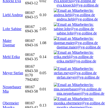
Knöckl Eva
0.02
6943-12
eva.knoeckl@vg-zolling.de
08167
Liebl Andrea
0.10
6943-15
andrea.liebl@vg-zolling.de
08167
Lohr Sabine
2.05
6943-36
sabine.lohr@vg-zolling.de
Maier
08167
1.08
Dagmar
6943-16
dagmar.maier@vg-zolling.de
08167
Mehl Erika
0.14
6943-35
erika.mehl@vg-zolling.de
08167
6943-50
Meyer Stefan
0.05
0170
stefan.meyer@vg-zolling.de
7942402
Neugebauer
08167
0.01
Mia
6943-58
mia.neugebauer@vg-zolling.de
Obermeier
08167
0.13
Monika
6943-42
monika.obermeier@vg-