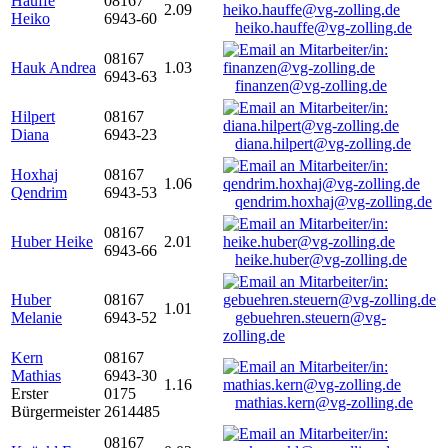
Hauffe
08167
2.09
Heiko
6943-60
heiko.hauffe@vg-zolling.de
08167
Hauk Andrea
1.03
6943-63
finanzen@vg-zolling.de
Hilpert
08167
Diana
6943-23
diana.hilpert@vg-zolling.de
Hoxhaj
08167
1.06
Qendrim
6943-53
qendrim.hoxhaj@vg-zolling.de
08167
Huber Heike
2.01
6943-66
heike.huber@vg-zolling.de
Huber
08167
1.01
Melanie
6943-52
gebuehren.steuern@vg-
zolling.de
Kern
08167
Mathias
6943-30
1.16
Erster
0175
mathias.kern@vg-zolling.de
Bürgermeister
2614485
08167