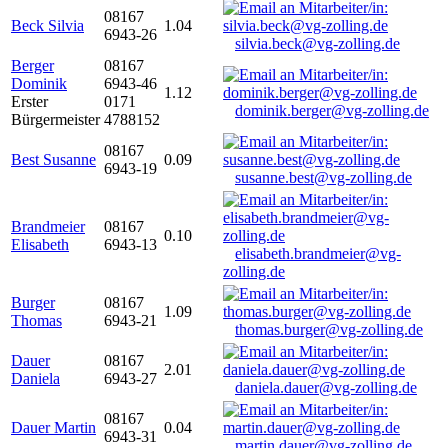
08167
Beck Silvia
1.04
6943-26
silvia.beck@vg-zolling.de
Berger
08167
Dominik
6943-46
1.12
Erster
0171
dominik.berger@vg-zolling.de
Bürgermeister
4788152
08167
Best Susanne
0.09
6943-19
susanne.best@vg-zolling.de
Brandmeier
08167
0.10
Elisabeth
6943-13
elisabeth.brandmeier@vg-
zolling.de
Burger
08167
1.09
Thomas
6943-21
thomas.burger@vg-zolling.de
Dauer
08167
2.01
Daniela
6943-27
daniela.dauer@vg-zolling.de
08167
Dauer Martin
0.04
6943-31
martin.dauer@vg-zolling.de