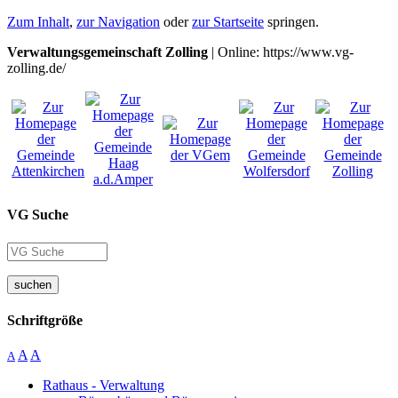
Zum Inhalt
,
zur Navigation
oder
zur Startseite
springen.
Verwaltungsgemeinschaft Zolling
| Online: https://www.vg-
zolling.de/
VG Suche
suchen
Schriftgröße
A
A
A
Rathaus - Verwaltung