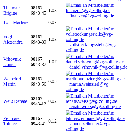
Thalmair
08167
1.03
Brigitte
6943-45
finanzen@vg-zolling.de
Toth Marlene
0.07
Vogl
08167
1.02
Alexandra
6943-39
vollstreckungsstelle@vg-
zolling.de
Vrhovnik
08167
1.07
Daniel
6943-37
daniel.vrhovnik@vg-zolling.de
Weinzierl
08167
0.05
Martin
6943-56
martin.weinzierl@vg-
zolling.de
08167
Weiß Renate
0.02
6943-12
renate.weiss@vg-zolling.de
Zeilmaier
08167
0.12
Tahnee
6943-41
tahnee.zeilmaier@vg-
zolling.de