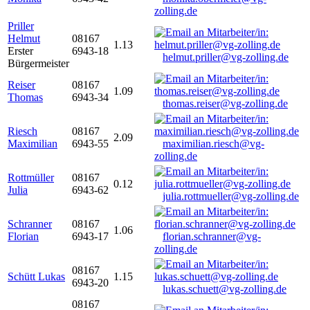
zolling.de
Priller
Helmut
08167
1.13
Erster
6943-18
helmut.priller@vg-zolling.de
Bürgermeister
Reiser
08167
1.09
Thomas
6943-34
thomas.reiser@vg-zolling.de
Riesch
08167
2.09
Maximilian
6943-55
maximilian.riesch@vg-
zolling.de
Rottmüller
08167
0.12
Julia
6943-62
julia.rottmueller@vg-zolling.de
Schranner
08167
1.06
Florian
6943-17
florian.schranner@vg-
zolling.de
08167
Schütt Lukas
1.15
6943-20
lukas.schuett@vg-zolling.de
08167