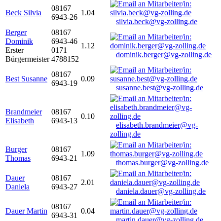
08167
Beck Silvia
1.04
6943-26
silvia.beck@vg-zolling.de
Berger
08167
Dominik
6943-46
1.12
Erster
0171
dominik.berger@vg-zolling.de
Bürgermeister
4788152
08167
Best Susanne
0.09
6943-19
susanne.best@vg-zolling.de
Brandmeier
08167
0.10
Elisabeth
6943-13
elisabeth.brandmeier@vg-
zolling.de
Burger
08167
1.09
Thomas
6943-21
thomas.burger@vg-zolling.de
Dauer
08167
2.01
Daniela
6943-27
daniela.dauer@vg-zolling.de
08167
Dauer Martin
0.04
6943-31
martin.dauer@vg-zolling.de