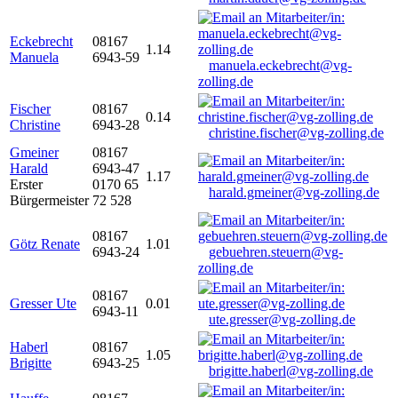
Eckebrecht
08167
1.14
Manuela
6943-59
manuela.eckebrecht@vg-
zolling.de
Fischer
08167
0.14
Christine
6943-28
christine.fischer@vg-zolling.de
Gmeiner
08167
Harald
6943-47
1.17
Erster
0170 65
harald.gmeiner@vg-zolling.de
Bürgermeister
72 528
08167
Götz Renate
1.01
6943-24
gebuehren.steuern@vg-
zolling.de
08167
Gresser Ute
0.01
6943-11
ute.gresser@vg-zolling.de
Haberl
08167
1.05
Brigitte
6943-25
brigitte.haberl@vg-zolling.de