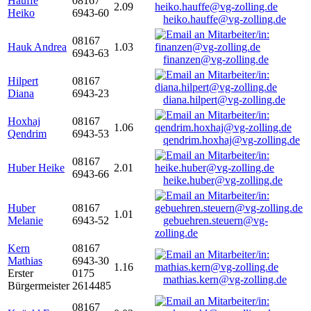
Hauffe
08167
2.09
Heiko
6943-60
heiko.hauffe@vg-zolling.de
08167
Hauk Andrea
1.03
6943-63
finanzen@vg-zolling.de
Hilpert
08167
Diana
6943-23
diana.hilpert@vg-zolling.de
Hoxhaj
08167
1.06
Qendrim
6943-53
qendrim.hoxhaj@vg-zolling.de
08167
Huber Heike
2.01
6943-66
heike.huber@vg-zolling.de
Huber
08167
1.01
Melanie
6943-52
gebuehren.steuern@vg-
zolling.de
Kern
08167
Mathias
6943-30
1.16
Erster
0175
mathias.kern@vg-zolling.de
Bürgermeister
2614485
08167