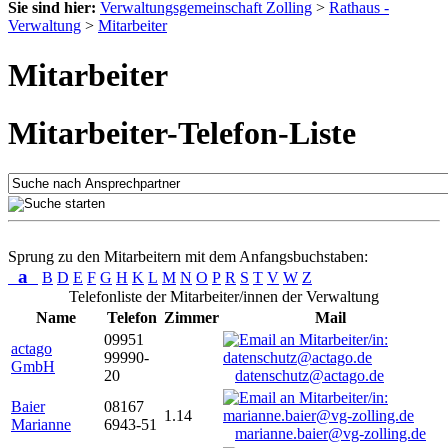
Sie sind hier:
Verwaltungsgemeinschaft Zolling
>
Rathaus -
Verwaltung
>
Mitarbeiter
Mitarbeiter
Mitarbeiter-Telefon-Liste
Sprung zu den Mitarbeitern mit dem Anfangsbuchstaben:
a
B
D
E
F
G
H
K
L
M
N
O
P
R
S
T
V
W
Z
Telefonliste der Mitarbeiter/innen der Verwaltung
Name
Telefon
Zimmer
Mail
09951
actago
99990-
GmbH
20
datenschutz@actago.de
Baier
08167
1.14
Marianne
6943-51
marianne.baier@vg-zolling.de