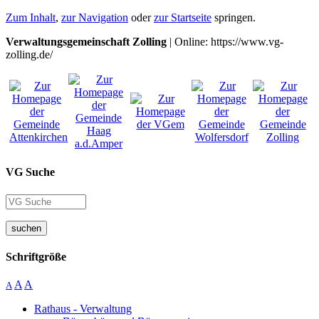
Zum Inhalt
,
zur Navigation
oder
zur Startseite
springen.
Verwaltungsgemeinschaft Zolling
| Online: https://www.vg-
zolling.de/
VG Suche
suchen
Schriftgröße
A
A
A
Rathaus - Verwaltung