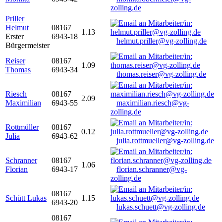
zolling.de
Priller
Helmut
08167
1.13
Erster
6943-18
helmut.priller@vg-zolling.de
Bürgermeister
Reiser
08167
1.09
Thomas
6943-34
thomas.reiser@vg-zolling.de
Riesch
08167
2.09
Maximilian
6943-55
maximilian.riesch@vg-
zolling.de
Rottmüller
08167
0.12
Julia
6943-62
julia.rottmueller@vg-zolling.de
Schranner
08167
1.06
Florian
6943-17
florian.schranner@vg-
zolling.de
08167
Schütt Lukas
1.15
6943-20
lukas.schuett@vg-zolling.de
08167