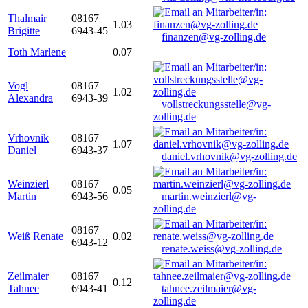
Thalmair
08167
1.03
Brigitte
6943-45
finanzen@vg-zolling.de
Toth Marlene
0.07
Vogl
08167
1.02
Alexandra
6943-39
vollstreckungsstelle@vg-
zolling.de
Vrhovnik
08167
1.07
Daniel
6943-37
daniel.vrhovnik@vg-zolling.de
Weinzierl
08167
0.05
Martin
6943-56
martin.weinzierl@vg-
zolling.de
08167
Weiß Renate
0.02
6943-12
renate.weiss@vg-zolling.de
Zeilmaier
08167
0.12
Tahnee
6943-41
tahnee.zeilmaier@vg-
zolling.de