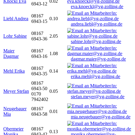
Knöckl Eva
0.02
6943-12
eva.knoeckl@vg-zolling.de
08167
Liebl Andrea
0.10
6943-15
andrea.liebl@vg-zolling.de
08167
Lohr Sabine
2.05
6943-36
sabine.lohr@vg-zolling.de
Maier
08167
1.08
Dagmar
6943-16
dagmar.maier@vg-zolling.de
08167
Mehl Erika
0.14
6943-35
erika.mehl@vg-zolling.de
08167
6943-50
Meyer Stefan
0.05
0170
stefan.meyer@vg-zolling.de
7942402
Neugebauer
08167
0.01
Mia
6943-58
mia.neugebauer@vg-zolling.de
Obermeier
08167
0.13
Monika
6943-42
monika.obermeier@vg-