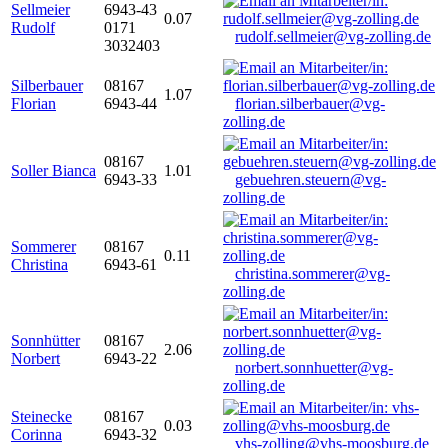
Sellmeier
6943-43
0.07
Rudolf
0171
rudolf.sellmeier@vg-zolling.de
3032403
Silberbauer
08167
1.07
Florian
6943-44
florian.silberbauer@vg-
zolling.de
08167
Soller Bianca
1.01
6943-33
gebuehren.steuern@vg-
zolling.de
Sommerer
08167
0.11
Christina
6943-61
christina.sommerer@vg-
zolling.de
Sonnhütter
08167
2.06
Norbert
6943-22
norbert.sonnhuetter@vg-
zolling.de
Steinecke
08167
0.03
Corinna
6943-32
vhs-zolling@vhs-moosburg.de