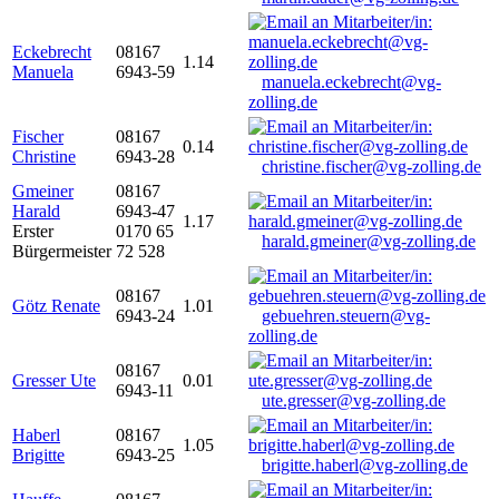
Eckebrecht
08167
1.14
Manuela
6943-59
manuela.eckebrecht@vg-
zolling.de
Fischer
08167
0.14
Christine
6943-28
christine.fischer@vg-zolling.de
Gmeiner
08167
Harald
6943-47
1.17
Erster
0170 65
harald.gmeiner@vg-zolling.de
Bürgermeister
72 528
08167
Götz Renate
1.01
6943-24
gebuehren.steuern@vg-
zolling.de
08167
Gresser Ute
0.01
6943-11
ute.gresser@vg-zolling.de
Haberl
08167
1.05
Brigitte
6943-25
brigitte.haberl@vg-zolling.de