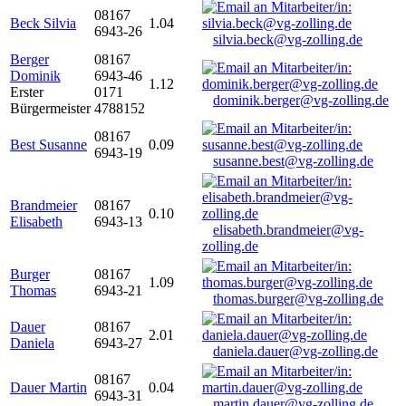
08167
Beck Silvia
1.04
6943-26
silvia.beck@vg-zolling.de
Berger
08167
Dominik
6943-46
1.12
Erster
0171
dominik.berger@vg-zolling.de
Bürgermeister
4788152
08167
Best Susanne
0.09
6943-19
susanne.best@vg-zolling.de
Brandmeier
08167
0.10
Elisabeth
6943-13
elisabeth.brandmeier@vg-
zolling.de
Burger
08167
1.09
Thomas
6943-21
thomas.burger@vg-zolling.de
Dauer
08167
2.01
Daniela
6943-27
daniela.dauer@vg-zolling.de
08167
Dauer Martin
0.04
6943-31
martin.dauer@vg-zolling.de