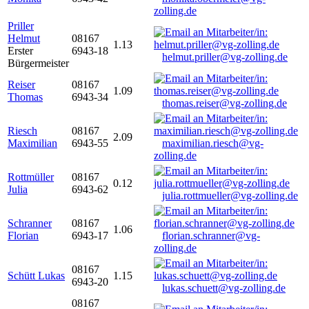
zolling.de
Priller
Helmut
08167
1.13
Erster
6943-18
helmut.priller@vg-zolling.de
Bürgermeister
Reiser
08167
1.09
Thomas
6943-34
thomas.reiser@vg-zolling.de
Riesch
08167
2.09
Maximilian
6943-55
maximilian.riesch@vg-
zolling.de
Rottmüller
08167
0.12
Julia
6943-62
julia.rottmueller@vg-zolling.de
Schranner
08167
1.06
Florian
6943-17
florian.schranner@vg-
zolling.de
08167
Schütt Lukas
1.15
6943-20
lukas.schuett@vg-zolling.de
08167