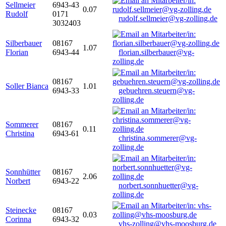
Sellmeier
6943-43
0.07
Rudolf
0171
rudolf.sellmeier@vg-zolling.de
3032403
Silberbauer
08167
1.07
Florian
6943-44
florian.silberbauer@vg-
zolling.de
08167
Soller Bianca
1.01
6943-33
gebuehren.steuern@vg-
zolling.de
Sommerer
08167
0.11
Christina
6943-61
christina.sommerer@vg-
zolling.de
Sonnhütter
08167
2.06
Norbert
6943-22
norbert.sonnhuetter@vg-
zolling.de
Steinecke
08167
0.03
Corinna
6943-32
vhs-zolling@vhs-moosburg.de