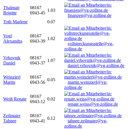
Thalmair
08167
1.03
Brigitte
6943-45
finanzen@vg-zolling.de
Toth Marlene
0.07
Vogl
08167
1.02
Alexandra
6943-39
vollstreckungsstelle@vg-
zolling.de
Vrhovnik
08167
1.07
Daniel
6943-37
daniel.vrhovnik@vg-zolling.de
Weinzierl
08167
0.05
Martin
6943-56
martin.weinzierl@vg-
zolling.de
08167
Weiß Renate
0.02
6943-12
renate.weiss@vg-zolling.de
Zeilmaier
08167
0.12
Tahnee
6943-41
tahnee.zeilmaier@vg-
zolling.de