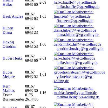
Hauffe
08167
2.09
Heiko
6943-60
heiko.hauffe@vg-zolling.de
08167
Hauk Andrea
1.03
6943-63
finanzen@vg-zolling.de
Hilpert
08167
Diana
6943-23
diana.hilpert@vg-zolling.de
Hoxhaj
08167
1.06
Qendrim
6943-53
qendrim.hoxhaj@vg-zolling.de
08167
Huber Heike
2.01
6943-66
heike.huber@vg-zolling.de
Huber
08167
1.01
Melanie
6943-52
gebuehren.steuern@vg-
zolling.de
Kern
08167
Mathias
6943-30
1.16
Erster
0175
mathias.kern@vg-zolling.de
Bürgermeister
2614485
08167