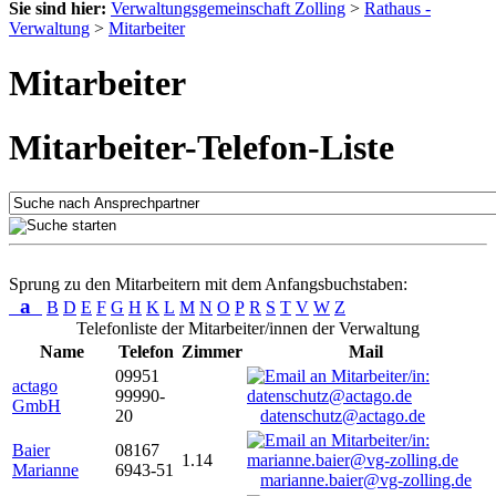
Sie sind hier:
Verwaltungsgemeinschaft Zolling
>
Rathaus -
Verwaltung
>
Mitarbeiter
Mitarbeiter
Mitarbeiter-Telefon-Liste
Sprung zu den Mitarbeitern mit dem Anfangsbuchstaben:
a
B
D
E
F
G
H
K
L
M
N
O
P
R
S
T
V
W
Z
Telefonliste der Mitarbeiter/innen der Verwaltung
Name
Telefon
Zimmer
Mail
09951
actago
99990-
GmbH
20
datenschutz@actago.de
Baier
08167
1.14
Marianne
6943-51
marianne.baier@vg-zolling.de