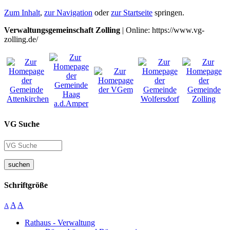
Zum Inhalt
,
zur Navigation
oder
zur Startseite
springen.
Verwaltungsgemeinschaft Zolling
| Online: https://www.vg-
zolling.de/
VG Suche
suchen
Schriftgröße
A
A
A
Rathaus - Verwaltung