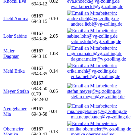
Knöckl Eva
0.02
6943-12
eva.knoeckl@vg-zolling.de
08167
Liebl Andrea
0.10
6943-15
andrea.liebl@vg-zolling.de
08167
Lohr Sabine
2.05
6943-36
sabine.lohr@vg-zolling.de
Maier
08167
1.08
Dagmar
6943-16
dagmar.maier@vg-zolling.de
08167
Mehl Erika
0.14
6943-35
erika.mehl@vg-zolling.de
08167
6943-50
Meyer Stefan
0.05
0170
stefan.meyer@vg-zolling.de
7942402
Neugebauer
08167
0.01
Mia
6943-58
mia.neugebauer@vg-zolling.de
Obermeier
08167
0.13
Monika
6943-42
monika.obermeier@vg-