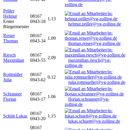
zolling.de
Priller
Helmut
08167
1.13
Erster
6943-18
helmut.priller@vg-zolling.de
Bürgermeister
Reiser
08167
1.09
Thomas
6943-34
thomas.reiser@vg-zolling.de
Riesch
08167
2.09
Maximilian
6943-55
maximilian.riesch@vg-
zolling.de
Rottmüller
08167
0.12
Julia
6943-62
julia.rottmueller@vg-zolling.de
Schranner
08167
1.06
Florian
6943-17
florian.schranner@vg-
zolling.de
08167
Schütt Lukas
1.15
6943-20
lukas.schuett@vg-zolling.de
08167