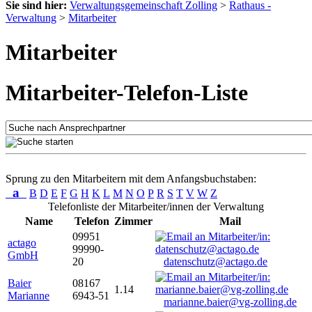
Sie sind hier:
Verwaltungsgemeinschaft Zolling
>
Rathaus -
Verwaltung
>
Mitarbeiter
Mitarbeiter
Mitarbeiter-Telefon-Liste
Sprung zu den Mitarbeitern mit dem Anfangsbuchstaben:
a
B
D
E
F
G
H
K
L
M
N
O
P
R
S
T
V
W
Z
Telefonliste der Mitarbeiter/innen der Verwaltung
Name
Telefon
Zimmer
Mail
09951
actago
99990-
GmbH
20
datenschutz@actago.de
Baier
08167
1.14
Marianne
6943-51
marianne.baier@vg-zolling.de