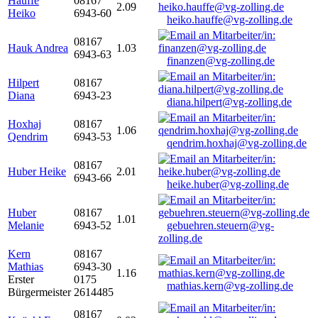
Hauffe
08167
2.09
Heiko
6943-60
heiko.hauffe@vg-zolling.de
08167
Hauk Andrea
1.03
6943-63
finanzen@vg-zolling.de
Hilpert
08167
Diana
6943-23
diana.hilpert@vg-zolling.de
Hoxhaj
08167
1.06
Qendrim
6943-53
qendrim.hoxhaj@vg-zolling.de
08167
Huber Heike
2.01
6943-66
heike.huber@vg-zolling.de
Huber
08167
1.01
Melanie
6943-52
gebuehren.steuern@vg-
zolling.de
Kern
08167
Mathias
6943-30
1.16
Erster
0175
mathias.kern@vg-zolling.de
Bürgermeister
2614485
08167