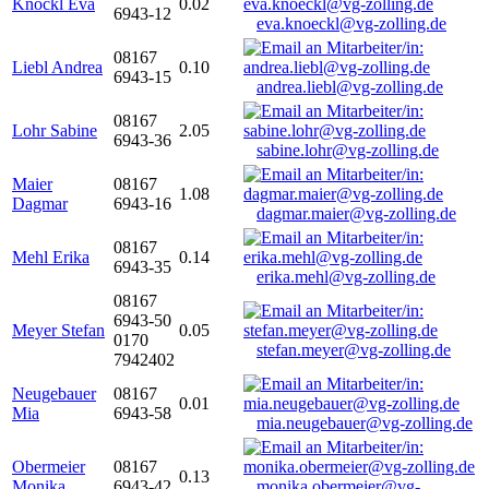
Knöckl Eva
0.02
6943-12
eva.knoeckl@vg-zolling.de
08167
Liebl Andrea
0.10
6943-15
andrea.liebl@vg-zolling.de
08167
Lohr Sabine
2.05
6943-36
sabine.lohr@vg-zolling.de
Maier
08167
1.08
Dagmar
6943-16
dagmar.maier@vg-zolling.de
08167
Mehl Erika
0.14
6943-35
erika.mehl@vg-zolling.de
08167
6943-50
Meyer Stefan
0.05
0170
stefan.meyer@vg-zolling.de
7942402
Neugebauer
08167
0.01
Mia
6943-58
mia.neugebauer@vg-zolling.de
Obermeier
08167
0.13
Monika
6943-42
monika.obermeier@vg-