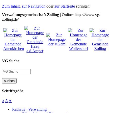
Zum Inhalt
,
zur Navigation
oder
zur Startseite
springen.
Verwaltungsgemeinschaft Zolling
| Online: https://www.vg-
zolling.de/
VG Suche
suchen
Schriftgröße
A
A
A
Rathaus - Verwaltung