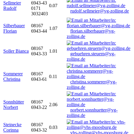
Sellmeier
6943-43
0.07
Rudolf
0171
rudolf.sellmeier@vg-zolling.de
3032403
Silberbauer
08167
1.07
Florian
6943-44
florian.silberbauer@vg-
zolling.de
08167
Soller Bianca
1.01
6943-33
gebuehren.steuern@vg-
zolling.de
Sommerer
08167
0.11
Christina
6943-61
christina.sommerer@vg-
zolling.de
Sonnhütter
08167
2.06
Norbert
6943-22
norbert.sonnhuetter@vg-
zolling.de
Steinecke
08167
0.03
Corinna
6943-32
vhs-zolling@vhs-moosburg.de