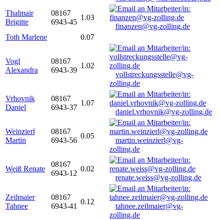
Thalmair
08167
1.03
Brigitte
6943-45
finanzen@vg-zolling.de
Toth Marlene
0.07
Vogl
08167
1.02
Alexandra
6943-39
vollstreckungsstelle@vg-
zolling.de
Vrhovnik
08167
1.07
Daniel
6943-37
daniel.vrhovnik@vg-zolling.de
Weinzierl
08167
0.05
Martin
6943-56
martin.weinzierl@vg-
zolling.de
08167
Weiß Renate
0.02
6943-12
renate.weiss@vg-zolling.de
Zeilmaier
08167
0.12
Tahnee
6943-41
tahnee.zeilmaier@vg-
zolling.de