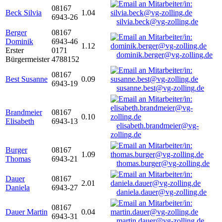
08167
Beck Silvia
1.04
6943-26
silvia.beck@vg-zolling.de
Berger
08167
Dominik
6943-46
1.12
Erster
0171
dominik.berger@vg-zolling.de
Bürgermeister
4788152
08167
Best Susanne
0.09
6943-19
susanne.best@vg-zolling.de
Brandmeier
08167
0.10
Elisabeth
6943-13
elisabeth.brandmeier@vg-
zolling.de
Burger
08167
1.09
Thomas
6943-21
thomas.burger@vg-zolling.de
Dauer
08167
2.01
Daniela
6943-27
daniela.dauer@vg-zolling.de
08167
Dauer Martin
0.04
6943-31
martin.dauer@vg-zolling.de