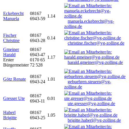
Eckebrecht
08167
1.14
Manuela
6943-59
manuela.eckebrecht@vg-
zolling.de
Fischer
08167
0.14
Christine
6943-28
christine.fischer@vg-zolling.de
Gmeiner
08167
Harald
6943-47
1.17
Erster
0170 65
harald.gmeiner@vg-zolling.de
Bürgermeister
72 528
08167
Götz Renate
1.01
6943-24
gebuehren.steuern@vg-
zolling.de
08167
Gresser Ute
0.01
6943-11
ute.gresser@vg-zolling.de
Haberl
08167
1.05
Brigitte
6943-25
brigitte.haberl@vg-zolling.de