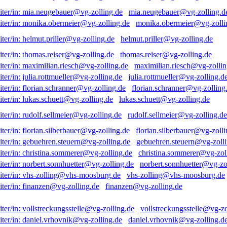
mia.neugebauer@vg-zolling.d
monika.obermeier@vg-zolli
helmut.priller@vg-zolling.de
thomas.reiser@vg-zolling.de
maximilian.riesch@vg-zollin
julia.rottmueller@vg-zolling.d
florian.schranner@vg-zolling
lukas.schuett@vg-zolling.de
rudolf.sellmeier@vg-zolling.de
florian.silberbauer@vg-zolli
gebuehren.steuern@vg-zolli
christina.sommerer@vg-zol
norbert.sonnhuetter@vg-zo
vhs-zolling@vhs-moosburg.de
finanzen@vg-zolling.de
vollstreckungsstelle@vg-zo
daniel.vrhovnik@vg-zolling.d