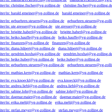
christine.fischer@vg-zolling.d
harald.gmeiner@vg-zolling.de
gebuehren.steuern@vg-zolli
ute.gresser@vg-zolling.de
brigitte.haberl@vg-zolling.de
heiko.hauffe@vg-zolling.de
finanzen@vg-zolling.de
diana.hilpert@vg-zolling.de
qendrim.hoxhaj@vg-zolling.d
heike.huber@vg-zolling.de
gebuehren.steuern@vg-zolli
mathias.kern@vg-zolling.de
eva.knoeckl@vg-zolling.de
andrea.liebl@vg-zolling.de
sabine.lohr@vg-zolling.de
dagmar.maier@vg-zolling.de
erika.mehl@vg-zolling.de
stefan.meyer@vg-zolling.de