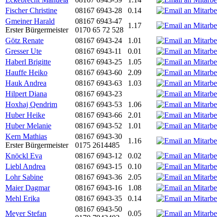
Fischer Christine
08167 6943-28
0.14
Gmeiner Harald
08167 6943-47
1.17
Erster Bürgermeister
0170 65 72 528
Götz Renate
08167 6943-24
1.01
Gresser Ute
08167 6943-11
0.01
Haberl Brigitte
08167 6943-25
1.05
Hauffe Heiko
08167 6943-60
2.09
Hauk Andrea
08167 6943-63
1.03
Hilpert Diana
08167 6943-23
Hoxhaj Qendrim
08167 6943-53
1.06
Huber Heike
08167 6943-66
2.01
Huber Melanie
08167 6943-52
1.01
Kern Mathias
08167 6943-30
1.16
Erster Bürgermeister
0175 2614485
Knöckl Eva
08167 6943-12
0.02
Liebl Andrea
08167 6943-15
0.10
Lohr Sabine
08167 6943-36
2.05
Maier Dagmar
08167 6943-16
1.08
Mehl Erika
08167 6943-35
0.14
08167 6943-50
Meyer Stefan
0.05