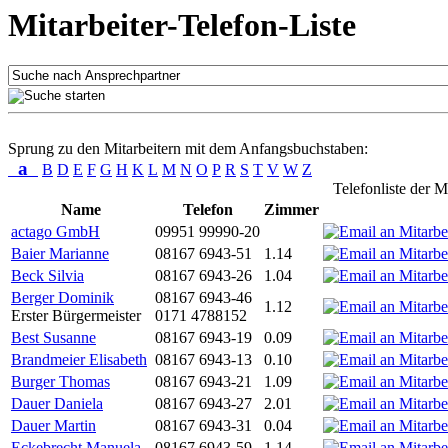
Mitarbeiter-Telefon-Liste
Sprung zu den Mitarbeitern mit dem Anfangsbuchstaben:
a
B
D
E
F
G
H
K
L
M
N
O
P
R
S
T
V
W
Z
Telefonliste der M
Name
Telefon
Zimmer
actago GmbH
09951 99990-20
Baier Marianne
08167 6943-51
1.14
Beck Silvia
08167 6943-26
1.04
Berger Dominik
08167 6943-46
1.12
Erster Bürgermeister
0171 4788152
Best Susanne
08167 6943-19
0.09
Brandmeier Elisabeth
08167 6943-13
0.10
Burger Thomas
08167 6943-21
1.09
Dauer Daniela
08167 6943-27
2.01
Dauer Martin
08167 6943-31
0.04
Eckebrecht Manuela
08167 6943-59
1.14