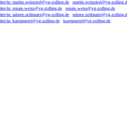
martin.weinzierl@vg-zolling.
renate.weiss@vg-zolling.de
tahnee.zeilmaier@vg-zolling.
kaemmerei@vg-zolling.de