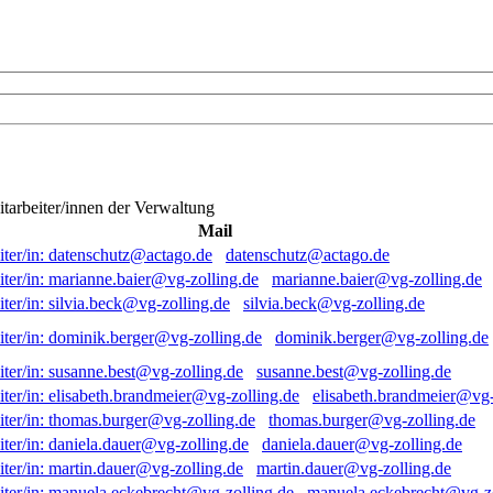
itarbeiter/innen der Verwaltung
Mail
datenschutz@actago.de
marianne.baier@vg-zolling.de
silvia.beck@vg-zolling.de
dominik.berger@vg-zolling.de
susanne.best@vg-zolling.de
elisabeth.brandmeier@vg-
thomas.burger@vg-zolling.de
daniela.dauer@vg-zolling.de
martin.dauer@vg-zolling.de
manuela.eckebrecht@vg-zo