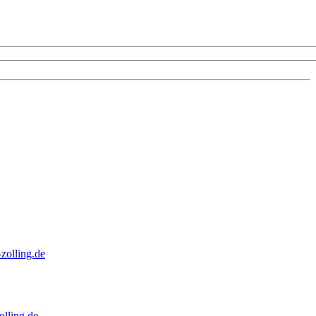
zolling.de
lling.de