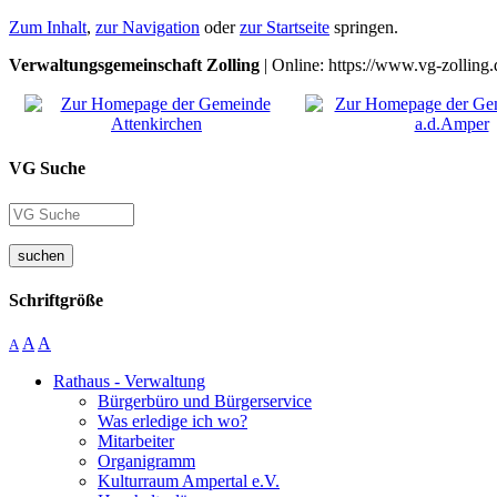
Zum Inhalt
,
zur Navigation
oder
zur Startseite
springen.
Verwaltungsgemeinschaft Zolling
| Online: https://www.vg-zolling.
VG Suche
suchen
Schriftgröße
A
A
A
Rathaus - Verwaltung
Bürgerbüro und Bürgerservice
Was erledige ich wo?
Mitarbeiter
Organigramm
Kulturraum Ampertal e.V.