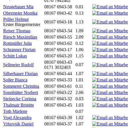
0170 7942402
Neugebauer Mia
08167 6943-58
0.01
Obermeier Monika
08167 6943-42
0.13
Priller Helmut
08167 6943-18
1.13
Erster Bürgermeister
Reiser Thomas
08167 6943-34
1.09
Riesch Maximilian
08167 6943-55
2.09
Rottmüller Julia
08167 6943-62
0.12
Schranner Florian
08167 6943-17
1.06
Schütt Lukas
08167 6943-20
1.15
08167 6943-43
Sellmeier Rudolf
0.07
0171 3032403
Silberbauer Florian
08167 6943-44
1.07
Soller Bianca
08167 6943-33
1.01
Sommerer Christina
08167 6943-61
0.11
Sonnhütter Norbert
08167 6943-22
2.06
Steinecke Corinna
08167 6943-32
0.03
Thalmair Brigitte
08167 6943-45
1.03
Toth Marlene
0.07
Vogl Alexandra
08167 6943-39
1.02
Vrhovnik Daniel
08167 6943-37
1.07