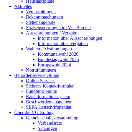
Haushaltspläne
Aktuelles
Veranstaltungen
Bekanntmachungen
Stellenangebote
Straßensperrungen im VG-Bereich
Ausschreibungen / Vergabe
Information über Ausschreibungen
Information über Vergaben
Wahlen / Abstimmungen
Kommunalwahl 2026
Bundestagswahl 2025
Europawahl 2024
Notrufnummern
Behördenservice Online
Online Services
Sicheres Kontaktformular
Fundbüro online
Ratsinformationssystem
Beschwerdemanagement
SEPA Lastschriftmandat
Über die VG-Zolling
Gemeinschaftsversammlung
Verbandsräte
Satzungen