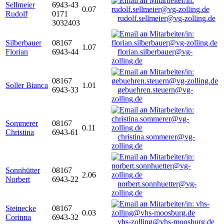
Sellmeier
6943-43
0.07
Rudolf
0171
rudolf.sellmeier@vg-zolling.de
3032403
Silberbauer
08167
1.07
Florian
6943-44
florian.silberbauer@vg-
zolling.de
08167
Soller Bianca
1.01
6943-33
gebuehren.steuern@vg-
zolling.de
Sommerer
08167
0.11
Christina
6943-61
christina.sommerer@vg-
zolling.de
Sonnhütter
08167
2.06
Norbert
6943-22
norbert.sonnhuetter@vg-
zolling.de
Steinecke
08167
0.03
Corinna
6943-32
vhs-zolling@vhs-moosburg.de