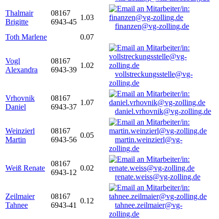
Thalmair
08167
1.03
Brigitte
6943-45
finanzen@vg-zolling.de
Toth Marlene
0.07
Vogl
08167
1.02
Alexandra
6943-39
vollstreckungsstelle@vg-
zolling.de
Vrhovnik
08167
1.07
Daniel
6943-37
daniel.vrhovnik@vg-zolling.de
Weinzierl
08167
0.05
Martin
6943-56
martin.weinzierl@vg-
zolling.de
08167
Weiß Renate
0.02
6943-12
renate.weiss@vg-zolling.de
Zeilmaier
08167
0.12
Tahnee
6943-41
tahnee.zeilmaier@vg-
zolling.de