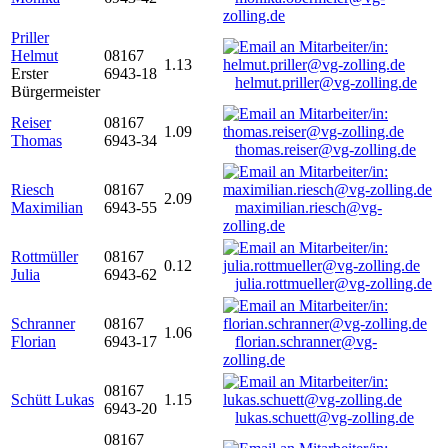
zolling.de
Priller
Helmut
08167
1.13
Erster
6943-18
helmut.priller@vg-zolling.de
Bürgermeister
Reiser
08167
1.09
Thomas
6943-34
thomas.reiser@vg-zolling.de
Riesch
08167
2.09
Maximilian
6943-55
maximilian.riesch@vg-
zolling.de
Rottmüller
08167
0.12
Julia
6943-62
julia.rottmueller@vg-zolling.de
Schranner
08167
1.06
Florian
6943-17
florian.schranner@vg-
zolling.de
08167
Schütt Lukas
1.15
6943-20
lukas.schuett@vg-zolling.de
08167