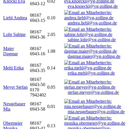
Knöckl Eva
0.02
6943-12
eva.knoeckl@vg-zolling.de
08167
Liebl Andrea
0.10
6943-15
andrea.liebl@vg-zolling.de
08167
Lohr Sabine
2.05
6943-36
sabine.lohr@vg-zolling.de
Maier
08167
1.08
Dagmar
6943-16
dagmar.maier@vg-zolling.de
08167
Mehl Erika
0.14
6943-35
erika.mehl@vg-zolling.de
08167
6943-50
Meyer Stefan
0.05
0170
stefan.meyer@vg-zolling.de
7942402
Neugebauer
08167
0.01
Mia
6943-58
mia.neugebauer@vg-zolling.de
Obermeier
08167
0.13
Monika
6943-42
monika.obermeier@vg-