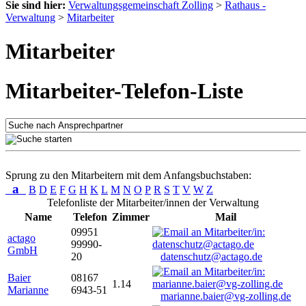
Sie sind hier:
Verwaltungsgemeinschaft Zolling
>
Rathaus -
Verwaltung
>
Mitarbeiter
Mitarbeiter
Mitarbeiter-Telefon-Liste
Sprung zu den Mitarbeitern mit dem Anfangsbuchstaben:
a
B
D
E
F
G
H
K
L
M
N
O
P
R
S
T
V
W
Z
Telefonliste der Mitarbeiter/innen der Verwaltung
Name
Telefon
Zimmer
Mail
09951
actago
99990-
GmbH
20
datenschutz@actago.de
Baier
08167
1.14
Marianne
6943-51
marianne.baier@vg-zolling.de