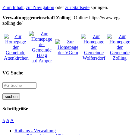
Zum Inhalt
,
zur Navigation
oder
zur Startseite
springen.
Verwaltungsgemeinschaft Zolling
| Online: https://www.vg-
zolling.de/
VG Suche
suchen
Schriftgröße
A
A
A
Rathaus - Verwaltung