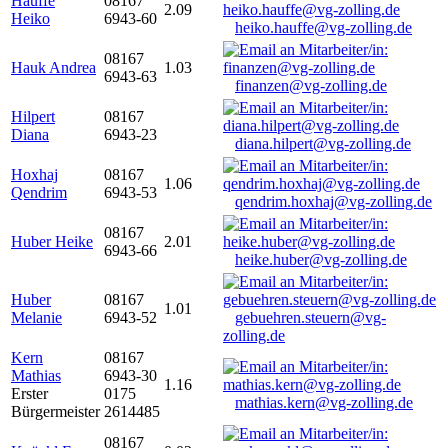
Hauffe
08167
2.09
Heiko
6943-60
heiko.hauffe@vg-zolling.de
08167
Hauk Andrea
1.03
6943-63
finanzen@vg-zolling.de
Hilpert
08167
Diana
6943-23
diana.hilpert@vg-zolling.de
Hoxhaj
08167
1.06
Qendrim
6943-53
qendrim.hoxhaj@vg-zolling.de
08167
Huber Heike
2.01
6943-66
heike.huber@vg-zolling.de
Huber
08167
1.01
Melanie
6943-52
gebuehren.steuern@vg-
zolling.de
Kern
08167
Mathias
6943-30
1.16
Erster
0175
mathias.kern@vg-zolling.de
Bürgermeister
2614485
08167