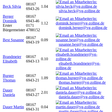
08167
Beck Silvia
1.04
6943-26
silvia.beck@vg-zolling.de
Berger
08167
Dominik
6943-46
1.12
Erster
0171
dominik.berger@vg-zolling.de
Bürgermeister
4788152
08167
Best Susanne
0.09
6943-19
susanne.best@vg-zolling.de
Brandmeier
08167
0.10
Elisabeth
6943-13
elisabeth.brandmeier@vg-
zolling.de
Burger
08167
1.09
Thomas
6943-21
thomas.burger@vg-zolling.de
Dauer
08167
2.01
Daniela
6943-27
daniela.dauer@vg-zolling.de
08167
Dauer Martin
0.04
6943-31
martin.dauer@vg-zolling.de