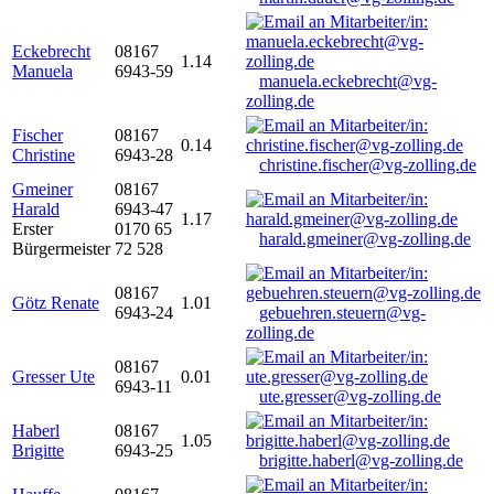
Eckebrecht
08167
1.14
Manuela
6943-59
manuela.eckebrecht@vg-
zolling.de
Fischer
08167
0.14
Christine
6943-28
christine.fischer@vg-zolling.de
Gmeiner
08167
Harald
6943-47
1.17
Erster
0170 65
harald.gmeiner@vg-zolling.de
Bürgermeister
72 528
08167
Götz Renate
1.01
6943-24
gebuehren.steuern@vg-
zolling.de
08167
Gresser Ute
0.01
6943-11
ute.gresser@vg-zolling.de
Haberl
08167
1.05
Brigitte
6943-25
brigitte.haberl@vg-zolling.de