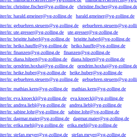
christine.fischer@vg-zolling.d
harald.gmeiner@vg-zolling.de
gebuehren.steuern@vg-zolli
ute.gresser@vg-zolling.de
brigitte.haberl@vg-zolling.de
heiko.hauffe@vg-zolling.de
finanzen@vg-zolling.de
diana.hilpert@vg-zolling.de
qendrim.hoxhaj@vg-zolling.d
heike.huber@vg-zolling.de
gebuehren.steuern@vg-zolli
mathias.kern@vg-zolling.de
eva.knoeckl@vg-zolling.de
andrea.liebl@vg-zolling.de
sabine.lohr@vg-zolling.de
dagmar.maier@vg-zolling.de
erika.mehl@vg-zolling.de
stefan.meyer@vg-zolling.de