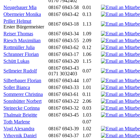
0170 7942402
Neugebauer Mia
08167 6943-58
0.01
Obermeier Monika
08167 6943-42
0.13
Priller Helmut
08167 6943-18
1.13
Erster Bürgermeister
Reiser Thomas
08167 6943-34
1.09
Riesch Maximilian
08167 6943-55
2.09
Rottmüller Julia
08167 6943-62
0.12
Schranner Florian
08167 6943-17
1.06
Schütt Lukas
08167 6943-20
1.15
08167 6943-43
Sellmeier Rudolf
0.07
0171 3032403
Silberbauer Florian
08167 6943-44
1.07
Soller Bianca
08167 6943-33
1.01
Sommerer Christina
08167 6943-61
0.11
Sonnhütter Norbert
08167 6943-22
2.06
Steinecke Corinna
08167 6943-32
0.03
Thalmair Brigitte
08167 6943-45
1.03
Toth Marlene
0.07
Vogl Alexandra
08167 6943-39
1.02
Vrhovnik Daniel
08167 6943-37
1.07