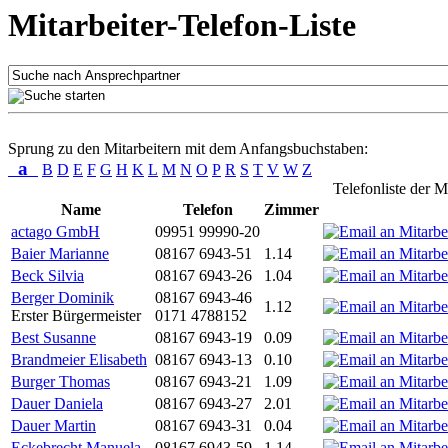
Mitarbeiter-Telefon-Liste
Sprung zu den Mitarbeitern mit dem Anfangsbuchstaben:
a
B
D
E
F
G
H
K
L
M
N
O
P
R
S
T
V
W
Z
Telefonliste der M
Name
Telefon
Zimmer
actago GmbH
09951 99990-20
Baier Marianne
08167 6943-51
1.14
Beck Silvia
08167 6943-26
1.04
Berger Dominik
08167 6943-46
1.12
Erster Bürgermeister
0171 4788152
Best Susanne
08167 6943-19
0.09
Brandmeier Elisabeth
08167 6943-13
0.10
Burger Thomas
08167 6943-21
1.09
Dauer Daniela
08167 6943-27
2.01
Dauer Martin
08167 6943-31
0.04
Eckebrecht Manuela
08167 6943-59
1.14