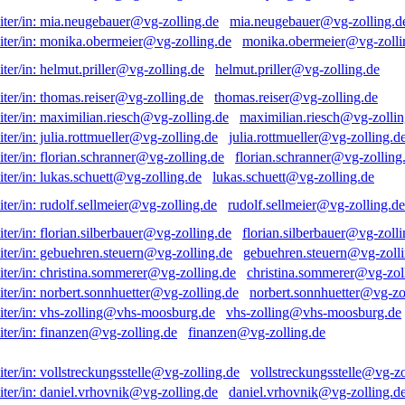
mia.neugebauer@vg-zolling.d
monika.obermeier@vg-zolli
helmut.priller@vg-zolling.de
thomas.reiser@vg-zolling.de
maximilian.riesch@vg-zollin
julia.rottmueller@vg-zolling.d
florian.schranner@vg-zolling
lukas.schuett@vg-zolling.de
rudolf.sellmeier@vg-zolling.de
florian.silberbauer@vg-zolli
gebuehren.steuern@vg-zolli
christina.sommerer@vg-zol
norbert.sonnhuetter@vg-zo
vhs-zolling@vhs-moosburg.de
finanzen@vg-zolling.de
vollstreckungsstelle@vg-zo
daniel.vrhovnik@vg-zolling.d