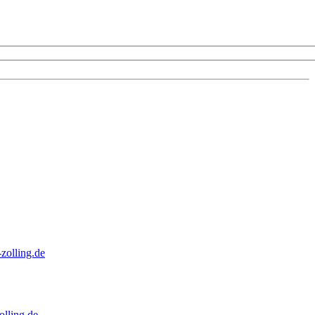
zolling.de
lling.de