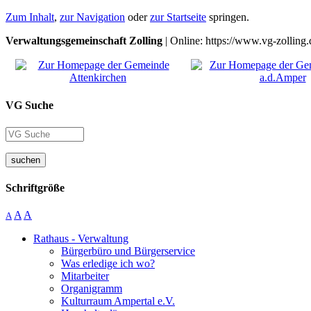
Zum Inhalt
,
zur Navigation
oder
zur Startseite
springen.
Verwaltungsgemeinschaft Zolling
| Online: https://www.vg-zolling.
VG Suche
suchen
Schriftgröße
A
A
A
Rathaus - Verwaltung
Bürgerbüro und Bürgerservice
Was erledige ich wo?
Mitarbeiter
Organigramm
Kulturraum Ampertal e.V.