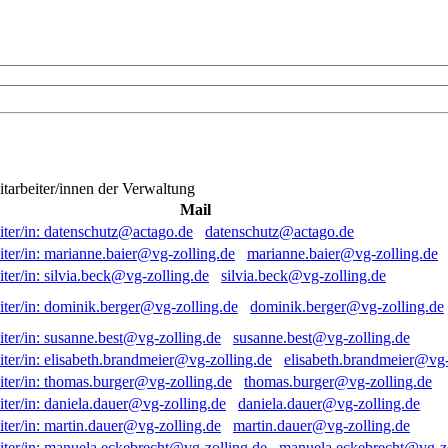
itarbeiter/innen der Verwaltung
Mail
datenschutz@actago.de
marianne.baier@vg-zolling.de
silvia.beck@vg-zolling.de
dominik.berger@vg-zolling.de
susanne.best@vg-zolling.de
elisabeth.brandmeier@vg-
thomas.burger@vg-zolling.de
daniela.dauer@vg-zolling.de
martin.dauer@vg-zolling.de
manuela.eckebrecht@vg-zo