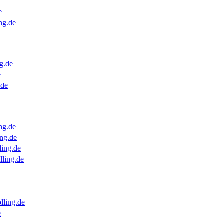
e
ng.de
g.de
e
.de
ng.de
ng.de
ling.de
lling.de
lling.de
e