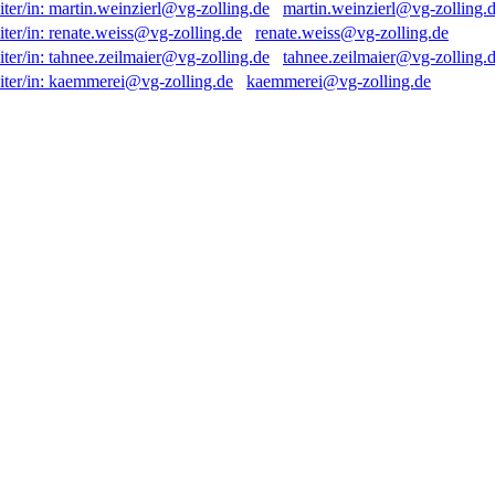
martin.weinzierl@vg-zolling.
renate.weiss@vg-zolling.de
tahnee.zeilmaier@vg-zolling.
kaemmerei@vg-zolling.de