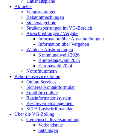
Haushaltspläne
Aktuelles
Veranstaltungen
Bekanntmachungen
Stellenangebote
Straßensperrungen im VG-Bereich
Ausschreibungen / Vergabe
Information über Ausschreibungen
Information über Vergaben
Wahlen / Abstimmungen
Kommunalwahl 2026
Bundestagswahl 2025
Europawahl 2024
Notrufnummern
Behördenservice Online
Online Services
Sicheres Kontaktformular
Fundbüro online
Ratsinformationssystem
Beschwerdemanagement
SEPA Lastschriftmandat
Über die VG-Zolling
Gemeinschaftsversammlung
Verbandsräte
Satzungen