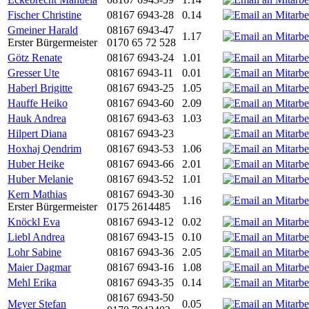
Fischer Christine
08167 6943-28
0.14
Gmeiner Harald
08167 6943-47
1.17
Erster Bürgermeister
0170 65 72 528
Götz Renate
08167 6943-24
1.01
Gresser Ute
08167 6943-11
0.01
Haberl Brigitte
08167 6943-25
1.05
Hauffe Heiko
08167 6943-60
2.09
Hauk Andrea
08167 6943-63
1.03
Hilpert Diana
08167 6943-23
Hoxhaj Qendrim
08167 6943-53
1.06
Huber Heike
08167 6943-66
2.01
Huber Melanie
08167 6943-52
1.01
Kern Mathias
08167 6943-30
1.16
Erster Bürgermeister
0175 2614485
Knöckl Eva
08167 6943-12
0.02
Liebl Andrea
08167 6943-15
0.10
Lohr Sabine
08167 6943-36
2.05
Maier Dagmar
08167 6943-16
1.08
Mehl Erika
08167 6943-35
0.14
08167 6943-50
Meyer Stefan
0.05