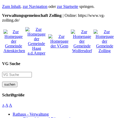
Zum Inhalt
,
zur Navigation
oder
zur Startseite
springen.
Verwaltungsgemeinschaft Zolling
| Online: https://www.vg-
zolling.de/
VG Suche
suchen
Schriftgröße
A
A
A
Rathaus - Verwaltung