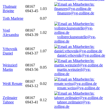
Thalmair
08167
1.03
Brigitte
6943-45
finanzen@vg-zolling.de
Toth Marlene
0.07
Vogl
08167
1.02
Alexandra
6943-39
vollstreckungsstelle@vg-
zolling.de
Vrhovnik
08167
1.07
Daniel
6943-37
daniel.vrhovnik@vg-zolling.de
Weinzierl
08167
0.05
Martin
6943-56
martin.weinzierl@vg-
zolling.de
08167
Weiß Renate
0.02
6943-12
renate.weiss@vg-zolling.de
Zeilmaier
08167
0.12
Tahnee
6943-41
tahnee.zeilmaier@vg-
zolling.de