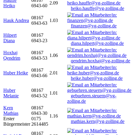
Hauffe
08167
2.09
Heiko
6943-60
heiko.hauffe@vg-zolling.de
08167
Hauk Andrea
1.03
6943-63
finanzen@vg-zolling.de
Hilpert
08167
Diana
6943-23
diana.hilpert@vg-zolling.de
Hoxhaj
08167
1.06
Qendrim
6943-53
qendrim.hoxhaj@vg-zolling.de
08167
Huber Heike
2.01
6943-66
heike.huber@vg-zolling.de
Huber
08167
1.01
Melanie
6943-52
gebuehren.steuern@vg-
zolling.de
Kern
08167
Mathias
6943-30
1.16
Erster
0175
mathias.kern@vg-zolling.de
Bürgermeister
2614485
08167