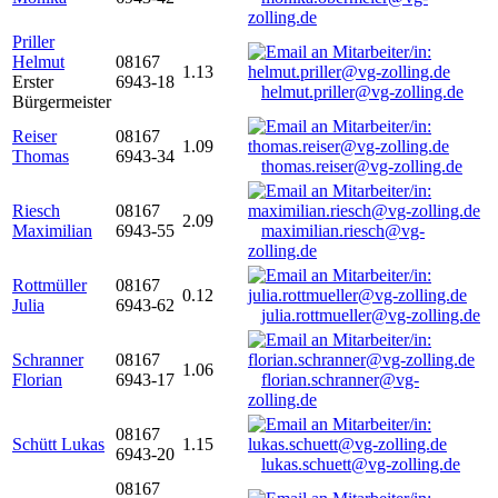
zolling.de
Priller
Helmut
08167
1.13
Erster
6943-18
helmut.priller@vg-zolling.de
Bürgermeister
Reiser
08167
1.09
Thomas
6943-34
thomas.reiser@vg-zolling.de
Riesch
08167
2.09
Maximilian
6943-55
maximilian.riesch@vg-
zolling.de
Rottmüller
08167
0.12
Julia
6943-62
julia.rottmueller@vg-zolling.de
Schranner
08167
1.06
Florian
6943-17
florian.schranner@vg-
zolling.de
08167
Schütt Lukas
1.15
6943-20
lukas.schuett@vg-zolling.de
08167