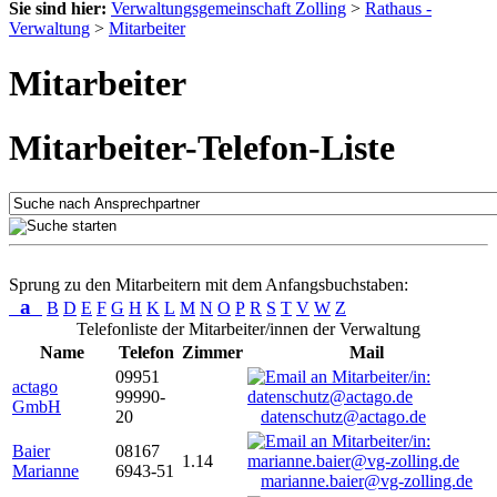
Sie sind hier:
Verwaltungsgemeinschaft Zolling
>
Rathaus -
Verwaltung
>
Mitarbeiter
Mitarbeiter
Mitarbeiter-Telefon-Liste
Sprung zu den Mitarbeitern mit dem Anfangsbuchstaben:
a
B
D
E
F
G
H
K
L
M
N
O
P
R
S
T
V
W
Z
Telefonliste der Mitarbeiter/innen der Verwaltung
Name
Telefon
Zimmer
Mail
09951
actago
99990-
GmbH
20
datenschutz@actago.de
Baier
08167
1.14
Marianne
6943-51
marianne.baier@vg-zolling.de