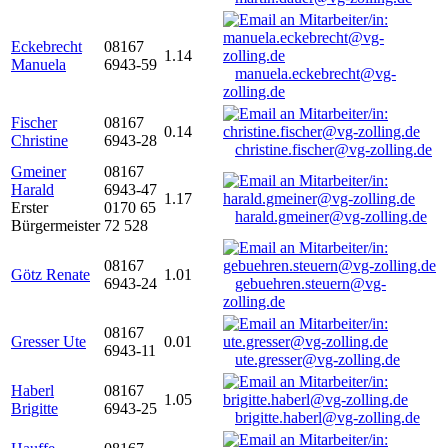
Eckebrecht
08167
1.14
Manuela
6943-59
manuela.eckebrecht@vg-
zolling.de
Fischer
08167
0.14
Christine
6943-28
christine.fischer@vg-zolling.de
Gmeiner
08167
Harald
6943-47
1.17
Erster
0170 65
harald.gmeiner@vg-zolling.de
Bürgermeister
72 528
08167
Götz Renate
1.01
6943-24
gebuehren.steuern@vg-
zolling.de
08167
Gresser Ute
0.01
6943-11
ute.gresser@vg-zolling.de
Haberl
08167
1.05
Brigitte
6943-25
brigitte.haberl@vg-zolling.de