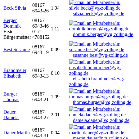
08167
Beck Silvia
1.04
6943-26
silvia.beck@vg-zolling.de
Berger
08167
Dominik
6943-46
1.12
Erster
0171
dominik.berger@vg-zolling.de
Bürgermeister
4788152
08167
Best Susanne
0.09
6943-19
susanne.best@vg-zolling.de
Brandmeier
08167
0.10
Elisabeth
6943-13
elisabeth.brandmeier@vg-
zolling.de
Burger
08167
1.09
Thomas
6943-21
thomas.burger@vg-zolling.de
Dauer
08167
2.01
Daniela
6943-27
daniela.dauer@vg-zolling.de
08167
Dauer Martin
0.04
6943-31
martin.dauer@vg-zolling.de