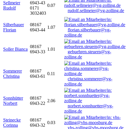
Sellmeier
6943-43
0.07
Rudolf
0171
rudolf.sellmeier@vg-zolling.de
3032403
Silberbauer
08167
1.07
Florian
6943-44
florian.silberbauer@vg-
zolling.de
08167
Soller Bianca
1.01
6943-33
gebuehren.steuern@vg-
zolling.de
Sommerer
08167
0.11
Christina
6943-61
christina.sommerer@vg-
zolling.de
Sonnhütter
08167
2.06
Norbert
6943-22
norbert.sonnhuetter@vg-
zolling.de
Steinecke
08167
0.03
Corinna
6943-32
vhs-zolling@vhs-moosburg.de