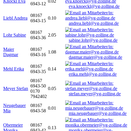
Knöckl Eva
0.02
6943-12
eva.knoeckl@vg-zolling.de
08167
Liebl Andrea
0.10
6943-15
andrea.liebl@vg-zolling.de
08167
Lohr Sabine
2.05
6943-36
sabine.lohr@vg-zolling.de
Maier
08167
1.08
Dagmar
6943-16
dagmar.maier@vg-zolling.de
08167
Mehl Erika
0.14
6943-35
erika.mehl@vg-zolling.de
08167
6943-50
Meyer Stefan
0.05
0170
stefan.meyer@vg-zolling.de
7942402
Neugebauer
08167
0.01
Mia
6943-58
mia.neugebauer@vg-zolling.de
Obermeier
08167
0.13
Monika
6943-42
monika.obermeier@vg-