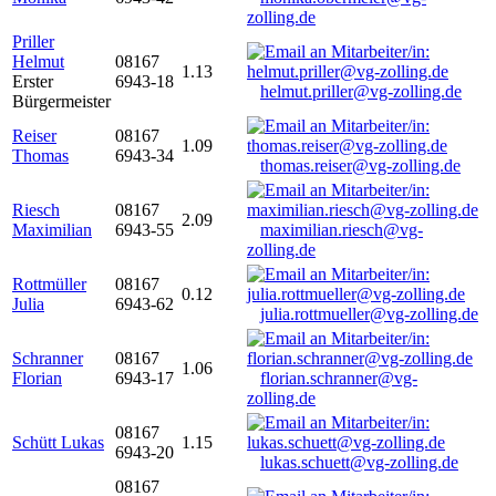
zolling.de
Priller
Helmut
08167
1.13
Erster
6943-18
helmut.priller@vg-zolling.de
Bürgermeister
Reiser
08167
1.09
Thomas
6943-34
thomas.reiser@vg-zolling.de
Riesch
08167
2.09
Maximilian
6943-55
maximilian.riesch@vg-
zolling.de
Rottmüller
08167
0.12
Julia
6943-62
julia.rottmueller@vg-zolling.de
Schranner
08167
1.06
Florian
6943-17
florian.schranner@vg-
zolling.de
08167
Schütt Lukas
1.15
6943-20
lukas.schuett@vg-zolling.de
08167