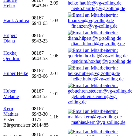
Hauffe
08167
2.09
Heiko
6943-60
heiko.hauffe@vg-zolling.de
08167
Hauk Andrea
1.03
6943-63
finanzen@vg-zolling.de
Hilpert
08167
Diana
6943-23
diana.hilpert@vg-zolling.de
Hoxhaj
08167
1.06
Qendrim
6943-53
qendrim.hoxhaj@vg-zolling.de
08167
Huber Heike
2.01
6943-66
heike.huber@vg-zolling.de
Huber
08167
1.01
Melanie
6943-52
gebuehren.steuern@vg-
zolling.de
Kern
08167
Mathias
6943-30
1.16
Erster
0175
mathias.kern@vg-zolling.de
Bürgermeister
2614485
08167