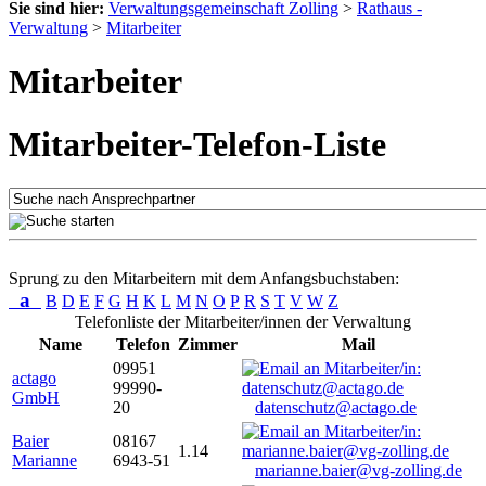
Sie sind hier:
Verwaltungsgemeinschaft Zolling
>
Rathaus -
Verwaltung
>
Mitarbeiter
Mitarbeiter
Mitarbeiter-Telefon-Liste
Sprung zu den Mitarbeitern mit dem Anfangsbuchstaben:
a
B
D
E
F
G
H
K
L
M
N
O
P
R
S
T
V
W
Z
Telefonliste der Mitarbeiter/innen der Verwaltung
Name
Telefon
Zimmer
Mail
09951
actago
99990-
GmbH
20
datenschutz@actago.de
Baier
08167
1.14
Marianne
6943-51
marianne.baier@vg-zolling.de