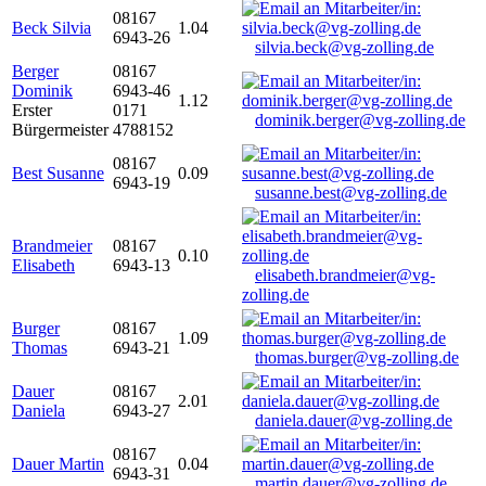
08167
Beck Silvia
1.04
6943-26
silvia.beck@vg-zolling.de
Berger
08167
Dominik
6943-46
1.12
Erster
0171
dominik.berger@vg-zolling.de
Bürgermeister
4788152
08167
Best Susanne
0.09
6943-19
susanne.best@vg-zolling.de
Brandmeier
08167
0.10
Elisabeth
6943-13
elisabeth.brandmeier@vg-
zolling.de
Burger
08167
1.09
Thomas
6943-21
thomas.burger@vg-zolling.de
Dauer
08167
2.01
Daniela
6943-27
daniela.dauer@vg-zolling.de
08167
Dauer Martin
0.04
6943-31
martin.dauer@vg-zolling.de