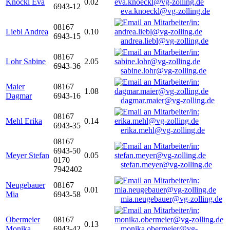
Knöckl Eva
0.02
6943-12
eva.knoeckl@vg-zolling.de
08167
Liebl Andrea
0.10
6943-15
andrea.liebl@vg-zolling.de
08167
Lohr Sabine
2.05
6943-36
sabine.lohr@vg-zolling.de
Maier
08167
1.08
Dagmar
6943-16
dagmar.maier@vg-zolling.de
08167
Mehl Erika
0.14
6943-35
erika.mehl@vg-zolling.de
08167
6943-50
Meyer Stefan
0.05
0170
stefan.meyer@vg-zolling.de
7942402
Neugebauer
08167
0.01
Mia
6943-58
mia.neugebauer@vg-zolling.de
Obermeier
08167
0.13
Monika
6943-42
monika.obermeier@vg-