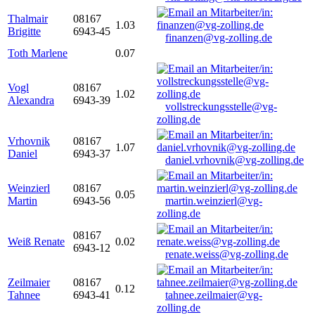
Thalmair
08167
1.03
Brigitte
6943-45
finanzen@vg-zolling.de
Toth Marlene
0.07
Vogl
08167
1.02
Alexandra
6943-39
vollstreckungsstelle@vg-
zolling.de
Vrhovnik
08167
1.07
Daniel
6943-37
daniel.vrhovnik@vg-zolling.de
Weinzierl
08167
0.05
Martin
6943-56
martin.weinzierl@vg-
zolling.de
08167
Weiß Renate
0.02
6943-12
renate.weiss@vg-zolling.de
Zeilmaier
08167
0.12
Tahnee
6943-41
tahnee.zeilmaier@vg-
zolling.de