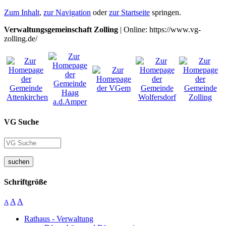
Zum Inhalt
,
zur Navigation
oder
zur Startseite
springen.
Verwaltungsgemeinschaft Zolling
| Online: https://www.vg-
zolling.de/
VG Suche
suchen
Schriftgröße
A
A
A
Rathaus - Verwaltung