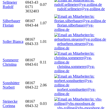
Sellmeier
6943-43
0.07
Rudolf
0171
rudolf.sellmeier@vg-zolling.de
3032403
Silberbauer
08167
1.07
Florian
6943-44
florian.silberbauer@vg-
zolling.de
08167
Soller Bianca
1.01
6943-33
gebuehren.steuern@vg-
zolling.de
Sommerer
08167
0.11
Christina
6943-61
christina.sommerer@vg-
zolling.de
Sonnhütter
08167
2.06
Norbert
6943-22
norbert.sonnhuetter@vg-
zolling.de
Steinecke
08167
0.03
Corinna
6943-32
vhs-zolling@vhs-moosburg.de