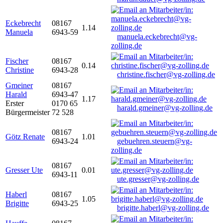
Eckebrecht
08167
1.14
Manuela
6943-59
manuela.eckebrecht@vg-
zolling.de
Fischer
08167
0.14
Christine
6943-28
christine.fischer@vg-zolling.de
Gmeiner
08167
Harald
6943-47
1.17
Erster
0170 65
harald.gmeiner@vg-zolling.de
Bürgermeister
72 528
08167
Götz Renate
1.01
6943-24
gebuehren.steuern@vg-
zolling.de
08167
Gresser Ute
0.01
6943-11
ute.gresser@vg-zolling.de
Haberl
08167
1.05
Brigitte
6943-25
brigitte.haberl@vg-zolling.de