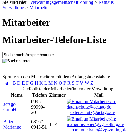
Sie sind hier:
Verwaltungsgemeinschaft Zolling
>
Rathaus -
Verwaltung
>
Mitarbeiter
Mitarbeiter
Mitarbeiter-Telefon-Liste
Sprung zu den Mitarbeitern mit dem Anfangsbuchstaben:
a
B
D
E
F
G
H
K
L
M
N
O
P
R
S
T
V
W
Z
Telefonliste der Mitarbeiter/innen der Verwaltung
Name
Telefon
Zimmer
Mail
09951
actago
99990-
GmbH
20
datenschutz@actago.de
Baier
08167
1.14
Marianne
6943-51
marianne.baier@vg-zolling.de