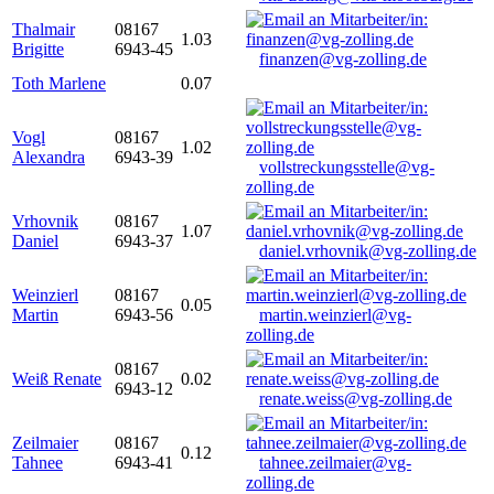
Thalmair
08167
1.03
Brigitte
6943-45
finanzen@vg-zolling.de
Toth Marlene
0.07
Vogl
08167
1.02
Alexandra
6943-39
vollstreckungsstelle@vg-
zolling.de
Vrhovnik
08167
1.07
Daniel
6943-37
daniel.vrhovnik@vg-zolling.de
Weinzierl
08167
0.05
Martin
6943-56
martin.weinzierl@vg-
zolling.de
08167
Weiß Renate
0.02
6943-12
renate.weiss@vg-zolling.de
Zeilmaier
08167
0.12
Tahnee
6943-41
tahnee.zeilmaier@vg-
zolling.de