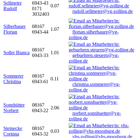
Sellmeier
6943-43
0.07
Rudolf
0171
rudolf.sellmeier@vg-zolling.de
3032403
Silberbauer
08167
1.07
Florian
6943-44
florian.silberbauer@vg-
zolling.de
08167
Soller Bianca
1.01
6943-33
gebuehren.steuern@vg-
zolling.de
Sommerer
08167
0.11
Christina
6943-61
christina.sommerer@vg-
zolling.de
Sonnhütter
08167
2.06
Norbert
6943-22
norbert.sonnhuetter@vg-
zolling.de
Steinecke
08167
0.03
Corinna
6943-32
vhs-zolling@vhs-moosburg.de