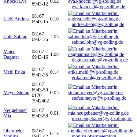
Knöckl Eva
0.02
6943-12
eva.knoeckl@vg-zolling.de
08167
Liebl Andrea
0.10
6943-15
andrea.liebl@vg-zolling.de
08167
Lohr Sabine
2.05
6943-36
sabine.lohr@vg-zolling.de
Maier
08167
1.08
Dagmar
6943-16
dagmar.maier@vg-zolling.de
08167
Mehl Erika
0.14
6943-35
erika.mehl@vg-zolling.de
08167
6943-50
Meyer Stefan
0.05
0170
stefan.meyer@vg-zolling.de
7942402
Neugebauer
08167
0.01
Mia
6943-58
mia.neugebauer@vg-zolling.de
Obermeier
08167
0.13
Monika
6943-42
monika.obermeier@vg-