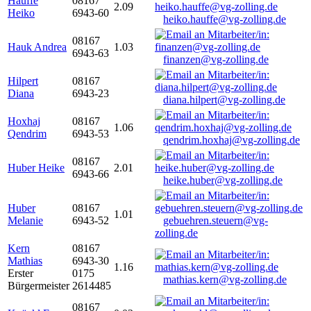
Hauffe
08167
2.09
Heiko
6943-60
heiko.hauffe@vg-zolling.de
08167
Hauk Andrea
1.03
6943-63
finanzen@vg-zolling.de
Hilpert
08167
Diana
6943-23
diana.hilpert@vg-zolling.de
Hoxhaj
08167
1.06
Qendrim
6943-53
qendrim.hoxhaj@vg-zolling.de
08167
Huber Heike
2.01
6943-66
heike.huber@vg-zolling.de
Huber
08167
1.01
Melanie
6943-52
gebuehren.steuern@vg-
zolling.de
Kern
08167
Mathias
6943-30
1.16
Erster
0175
mathias.kern@vg-zolling.de
Bürgermeister
2614485
08167