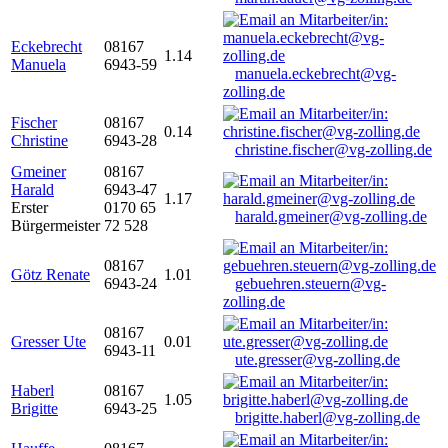
Eckebrecht
08167
1.14
Manuela
6943-59
manuela.eckebrecht@vg-
zolling.de
Fischer
08167
0.14
Christine
6943-28
christine.fischer@vg-zolling.de
Gmeiner
08167
Harald
6943-47
1.17
Erster
0170 65
harald.gmeiner@vg-zolling.de
Bürgermeister
72 528
08167
Götz Renate
1.01
6943-24
gebuehren.steuern@vg-
zolling.de
08167
Gresser Ute
0.01
6943-11
ute.gresser@vg-zolling.de
Haberl
08167
1.05
Brigitte
6943-25
brigitte.haberl@vg-zolling.de