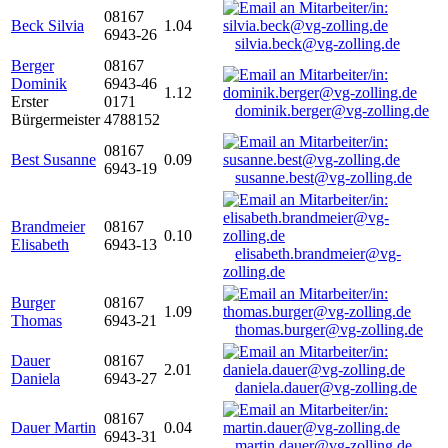
08167
Beck Silvia
1.04
6943-26
silvia.beck@vg-zolling.de
Berger
08167
Dominik
6943-46
1.12
Erster
0171
dominik.berger@vg-zolling.de
Bürgermeister
4788152
08167
Best Susanne
0.09
6943-19
susanne.best@vg-zolling.de
Brandmeier
08167
0.10
Elisabeth
6943-13
elisabeth.brandmeier@vg-
zolling.de
Burger
08167
1.09
Thomas
6943-21
thomas.burger@vg-zolling.de
Dauer
08167
2.01
Daniela
6943-27
daniela.dauer@vg-zolling.de
08167
Dauer Martin
0.04
6943-31
martin.dauer@vg-zolling.de