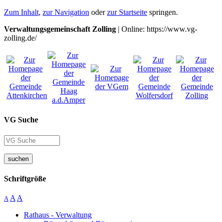
Zum Inhalt
,
zur Navigation
oder
zur Startseite
springen.
Verwaltungsgemeinschaft Zolling
| Online: https://www.vg-
zolling.de/
VG Suche
suchen
Schriftgröße
A
A
A
Rathaus - Verwaltung