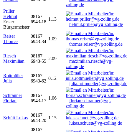
zolling.de
Priller
Helmut
08167
1.13
Erster
6943-18
helmut.priller@vg-zolling.de
Bürgermeister
Reiser
08167
1.09
Thomas
6943-34
thomas.reiser@vg-zolling.de
Riesch
08167
2.09
Maximilian
6943-55
maximilian.riesch@vg-
zolling.de
Rottmüller
08167
0.12
Julia
6943-62
julia.rottmueller@vg-zolling.de
Schranner
08167
1.06
Florian
6943-17
florian.schranner@vg-
zolling.de
08167
Schütt Lukas
1.15
6943-20
lukas.schuett@vg-zolling.de
08167