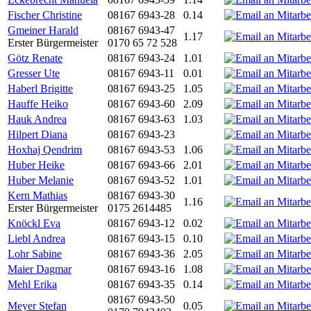
Fischer Christine
08167 6943-28
0.14
Gmeiner Harald
08167 6943-47
1.17
Erster Bürgermeister
0170 65 72 528
Götz Renate
08167 6943-24
1.01
Gresser Ute
08167 6943-11
0.01
Haberl Brigitte
08167 6943-25
1.05
Hauffe Heiko
08167 6943-60
2.09
Hauk Andrea
08167 6943-63
1.03
Hilpert Diana
08167 6943-23
Hoxhaj Qendrim
08167 6943-53
1.06
Huber Heike
08167 6943-66
2.01
Huber Melanie
08167 6943-52
1.01
Kern Mathias
08167 6943-30
1.16
Erster Bürgermeister
0175 2614485
Knöckl Eva
08167 6943-12
0.02
Liebl Andrea
08167 6943-15
0.10
Lohr Sabine
08167 6943-36
2.05
Maier Dagmar
08167 6943-16
1.08
Mehl Erika
08167 6943-35
0.14
08167 6943-50
Meyer Stefan
0.05