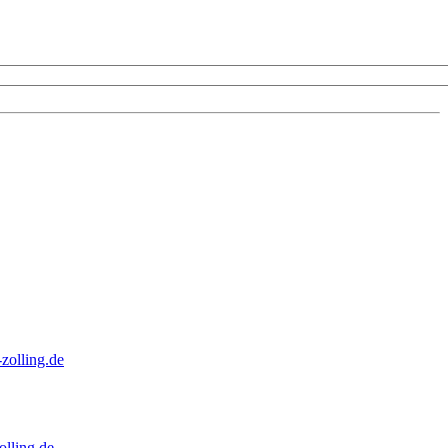
zolling.de
lling.de