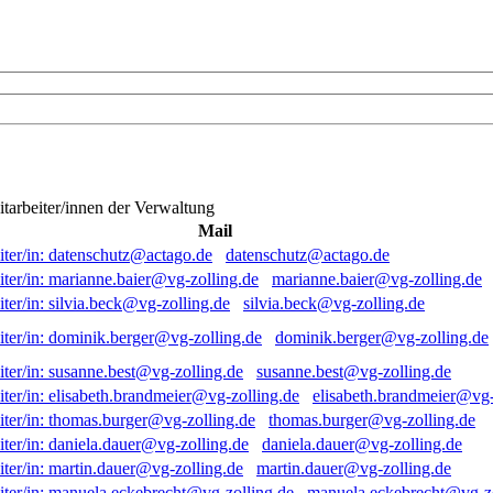
itarbeiter/innen der Verwaltung
Mail
datenschutz@actago.de
marianne.baier@vg-zolling.de
silvia.beck@vg-zolling.de
dominik.berger@vg-zolling.de
susanne.best@vg-zolling.de
elisabeth.brandmeier@vg-
thomas.burger@vg-zolling.de
daniela.dauer@vg-zolling.de
martin.dauer@vg-zolling.de
manuela.eckebrecht@vg-zo