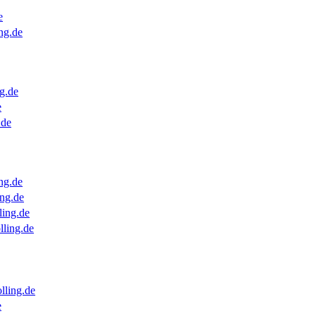
e
ng.de
g.de
e
.de
ng.de
ng.de
ling.de
lling.de
lling.de
e