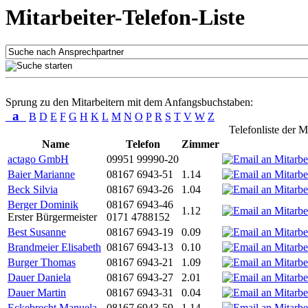
Mitarbeiter-Telefon-Liste
Sprung zu den Mitarbeitern mit dem Anfangsbuchstaben:
a
B
D
E
F
G
H
K
L
M
N
O
P
R
S
T
V
W
Z
Telefonliste der M
Name
Telefon
Zimmer
actago GmbH
09951 99990-20
Baier Marianne
08167 6943-51
1.14
Beck Silvia
08167 6943-26
1.04
Berger Dominik
08167 6943-46
1.12
Erster Bürgermeister
0171 4788152
Best Susanne
08167 6943-19
0.09
Brandmeier Elisabeth
08167 6943-13
0.10
Burger Thomas
08167 6943-21
1.09
Dauer Daniela
08167 6943-27
2.01
Dauer Martin
08167 6943-31
0.04
Eckebrecht Manuela
08167 6943-59
1.14