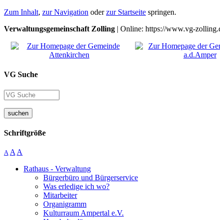
Zum Inhalt
,
zur Navigation
oder
zur Startseite
springen.
Verwaltungsgemeinschaft Zolling
| Online: https://www.vg-zolling.
VG Suche
suchen
Schriftgröße
A
A
A
Rathaus - Verwaltung
Bürgerbüro und Bürgerservice
Was erledige ich wo?
Mitarbeiter
Organigramm
Kulturraum Ampertal e.V.