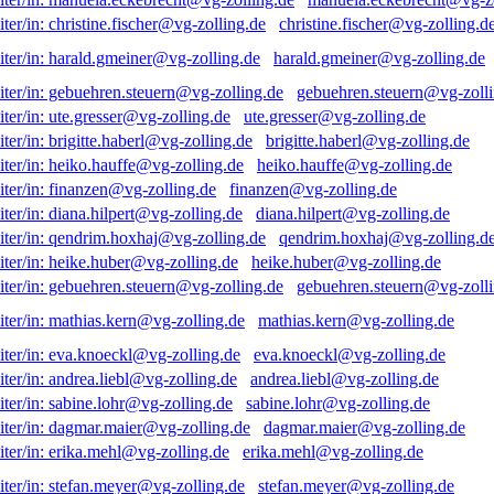
christine.fischer@vg-zolling.d
harald.gmeiner@vg-zolling.de
gebuehren.steuern@vg-zolli
ute.gresser@vg-zolling.de
brigitte.haberl@vg-zolling.de
heiko.hauffe@vg-zolling.de
finanzen@vg-zolling.de
diana.hilpert@vg-zolling.de
qendrim.hoxhaj@vg-zolling.d
heike.huber@vg-zolling.de
gebuehren.steuern@vg-zolli
mathias.kern@vg-zolling.de
eva.knoeckl@vg-zolling.de
andrea.liebl@vg-zolling.de
sabine.lohr@vg-zolling.de
dagmar.maier@vg-zolling.de
erika.mehl@vg-zolling.de
stefan.meyer@vg-zolling.de