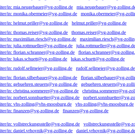
mia.neugebauer@vg-zolling.d
monika.obermeier@vg-zolli
helmut.priller@vg-zolling.de
thomas.reiser@vg-zolling.de
maximilian.riesch@vg-zollin
julia.rottmueller@vg-zolling.d
florian.schranner@vg-zolling
lukas.schuett@vg-zolling.de
rudolf.sellmeier@vg-zolling.de
florian.silberbauer@vg-zolli
gebuehren.steuern@vg-zolli
christina.sommerer@vg-zol
norbert.sonnhuetter@vg-zo
vhs-zolling@vhs-moosburg.de
finanzen@vg-zolling.de
vollstreckungsstelle@vg-zo
daniel.vrhovnik@vg-zolling.d