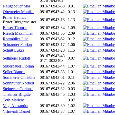
0170 7942402
Neugebauer Mia
08167 6943-58
0.01
Obermeier Monika
08167 6943-42
0.13
Priller Helmut
08167 6943-18
1.13
Erster Bürgermeister
Reiser Thomas
08167 6943-34
1.09
Riesch Maximilian
08167 6943-55
2.09
Rottmüller Julia
08167 6943-62
0.12
Schranner Florian
08167 6943-17
1.06
Schütt Lukas
08167 6943-20
1.15
08167 6943-43
Sellmeier Rudolf
0.07
0171 3032403
Silberbauer Florian
08167 6943-44
1.07
Soller Bianca
08167 6943-33
1.01
Sommerer Christina
08167 6943-61
0.11
Sonnhütter Norbert
08167 6943-22
2.06
Steinecke Corinna
08167 6943-32
0.03
Thalmair Brigitte
08167 6943-45
1.03
Toth Marlene
0.07
Vogl Alexandra
08167 6943-39
1.02
Vrhovnik Daniel
08167 6943-37
1.07