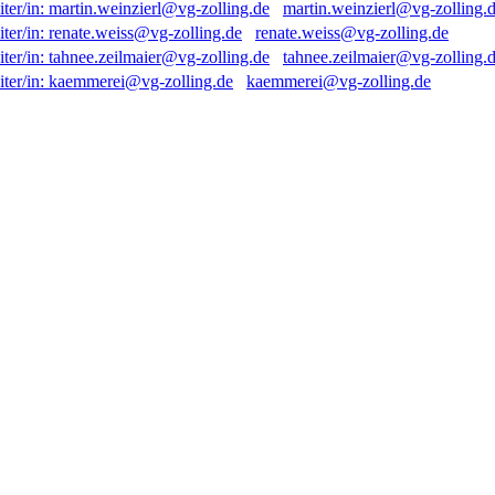
martin.weinzierl@vg-zolling.
renate.weiss@vg-zolling.de
tahnee.zeilmaier@vg-zolling.
kaemmerei@vg-zolling.de