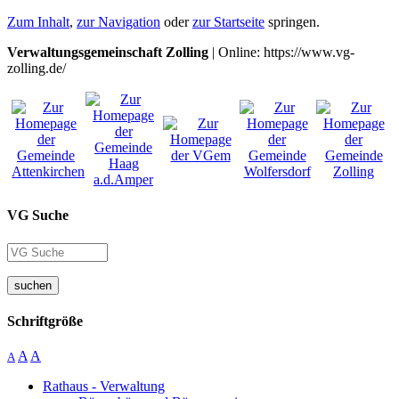
Zum Inhalt
,
zur Navigation
oder
zur Startseite
springen.
Verwaltungsgemeinschaft Zolling
| Online: https://www.vg-
zolling.de/
VG Suche
suchen
Schriftgröße
A
A
A
Rathaus - Verwaltung