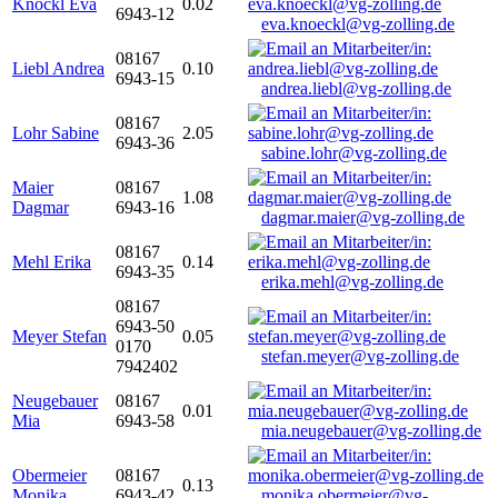
Knöckl Eva
0.02
6943-12
eva.knoeckl@vg-zolling.de
08167
Liebl Andrea
0.10
6943-15
andrea.liebl@vg-zolling.de
08167
Lohr Sabine
2.05
6943-36
sabine.lohr@vg-zolling.de
Maier
08167
1.08
Dagmar
6943-16
dagmar.maier@vg-zolling.de
08167
Mehl Erika
0.14
6943-35
erika.mehl@vg-zolling.de
08167
6943-50
Meyer Stefan
0.05
0170
stefan.meyer@vg-zolling.de
7942402
Neugebauer
08167
0.01
Mia
6943-58
mia.neugebauer@vg-zolling.de
Obermeier
08167
0.13
Monika
6943-42
monika.obermeier@vg-