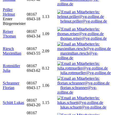
zolling.de
Priller
Helmut
08167
1.13
Erster
6943-18
helmut.priller@vg-zolling.de
Bürgermeister
Reiser
08167
1.09
Thomas
6943-34
thomas.reiser@vg-zolling.de
Riesch
08167
2.09
Maximilian
6943-55
maximilian.riesch@vg-
zolling.de
Rottmüller
08167
0.12
Julia
6943-62
julia.rottmueller@vg-zolling.de
Schranner
08167
1.06
Florian
6943-17
florian.schranner@vg-
zolling.de
08167
Schütt Lukas
1.15
6943-20
lukas.schuett@vg-zolling.de
08167