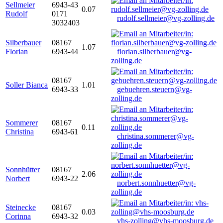
Sellmeier
6943-43
0.07
Rudolf
0171
rudolf.sellmeier@vg-zolling.de
3032403
Silberbauer
08167
1.07
Florian
6943-44
florian.silberbauer@vg-
zolling.de
08167
Soller Bianca
1.01
6943-33
gebuehren.steuern@vg-
zolling.de
Sommerer
08167
0.11
Christina
6943-61
christina.sommerer@vg-
zolling.de
Sonnhütter
08167
2.06
Norbert
6943-22
norbert.sonnhuetter@vg-
zolling.de
Steinecke
08167
0.03
Corinna
6943-32
vhs-zolling@vhs-moosburg.de