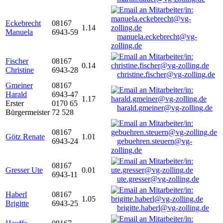
Eckebrecht
08167
1.14
Manuela
6943-59
manuela.eckebrecht@vg-
zolling.de
Fischer
08167
0.14
Christine
6943-28
christine.fischer@vg-zolling.de
Gmeiner
08167
Harald
6943-47
1.17
Erster
0170 65
harald.gmeiner@vg-zolling.de
Bürgermeister
72 528
08167
Götz Renate
1.01
6943-24
gebuehren.steuern@vg-
zolling.de
08167
Gresser Ute
0.01
6943-11
ute.gresser@vg-zolling.de
Haberl
08167
1.05
Brigitte
6943-25
brigitte.haberl@vg-zolling.de