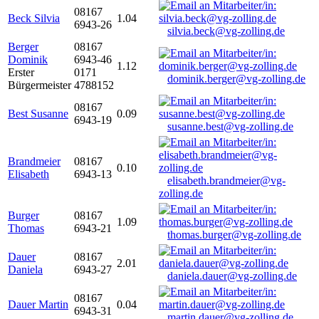
08167
Beck Silvia
1.04
6943-26
silvia.beck@vg-zolling.de
Berger
08167
Dominik
6943-46
1.12
Erster
0171
dominik.berger@vg-zolling.de
Bürgermeister
4788152
08167
Best Susanne
0.09
6943-19
susanne.best@vg-zolling.de
Brandmeier
08167
0.10
Elisabeth
6943-13
elisabeth.brandmeier@vg-
zolling.de
Burger
08167
1.09
Thomas
6943-21
thomas.burger@vg-zolling.de
Dauer
08167
2.01
Daniela
6943-27
daniela.dauer@vg-zolling.de
08167
Dauer Martin
0.04
6943-31
martin.dauer@vg-zolling.de