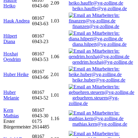
Hauffe
08167
2.09
Heiko
6943-60
heiko.hauffe@vg-zolling.de
08167
Hauk Andrea
1.03
6943-63
finanzen@vg-zolling.de
Hilpert
08167
Diana
6943-23
diana.hilpert@vg-zolling.de
Hoxhaj
08167
1.06
Qendrim
6943-53
qendrim.hoxhaj@vg-zolling.de
08167
Huber Heike
2.01
6943-66
heike.huber@vg-zolling.de
Huber
08167
1.01
Melanie
6943-52
gebuehren.steuern@vg-
zolling.de
Kern
08167
Mathias
6943-30
1.16
Erster
0175
mathias.kern@vg-zolling.de
Bürgermeister
2614485
08167