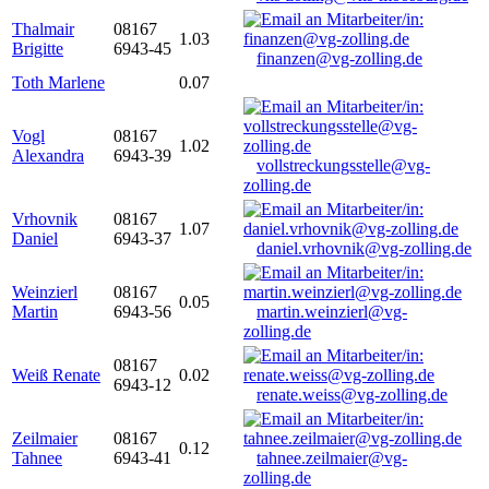
Thalmair
08167
1.03
Brigitte
6943-45
finanzen@vg-zolling.de
Toth Marlene
0.07
Vogl
08167
1.02
Alexandra
6943-39
vollstreckungsstelle@vg-
zolling.de
Vrhovnik
08167
1.07
Daniel
6943-37
daniel.vrhovnik@vg-zolling.de
Weinzierl
08167
0.05
Martin
6943-56
martin.weinzierl@vg-
zolling.de
08167
Weiß Renate
0.02
6943-12
renate.weiss@vg-zolling.de
Zeilmaier
08167
0.12
Tahnee
6943-41
tahnee.zeilmaier@vg-
zolling.de