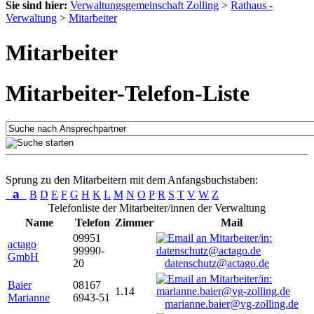
Sie sind hier:
Verwaltungsgemeinschaft Zolling
>
Rathaus -
Verwaltung
>
Mitarbeiter
Mitarbeiter
Mitarbeiter-Telefon-Liste
Sprung zu den Mitarbeitern mit dem Anfangsbuchstaben:
a
B
D
E
F
G
H
K
L
M
N
O
P
R
S
T
V
W
Z
Telefonliste der Mitarbeiter/innen der Verwaltung
Name
Telefon
Zimmer
Mail
09951
actago
99990-
GmbH
20
datenschutz@actago.de
Baier
08167
1.14
Marianne
6943-51
marianne.baier@vg-zolling.de