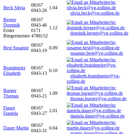
08167
Beck Silvia
1.04
6943-26
silvia.beck@vg-zolling.de
Berger
08167
Dominik
6943-46
1.12
Erster
0171
dominik.berger@vg-zolling.de
Bürgermeister
4788152
08167
Best Susanne
0.09
6943-19
susanne.best@vg-zolling.de
Brandmeier
08167
0.10
Elisabeth
6943-13
elisabeth.brandmeier@vg-
zolling.de
Burger
08167
1.09
Thomas
6943-21
thomas.burger@vg-zolling.de
Dauer
08167
2.01
Daniela
6943-27
daniela.dauer@vg-zolling.de
08167
Dauer Martin
0.04
6943-31
martin.dauer@vg-zolling.de