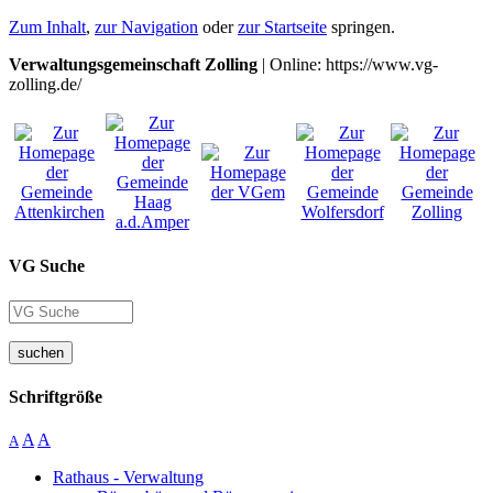
Zum Inhalt
,
zur Navigation
oder
zur Startseite
springen.
Verwaltungsgemeinschaft Zolling
| Online: https://www.vg-
zolling.de/
VG Suche
suchen
Schriftgröße
A
A
A
Rathaus - Verwaltung