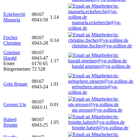
Eckebrecht
08167
1.14
Manuela
6943-59
manuela.eckebrecht@vg-
zolling.de
Fischer
08167
0.14
Christine
6943-28
christine.fischer@vg-zolling.de
Gmeiner
08167
Harald
6943-47
1.17
Erster
0170 65
harald.gmeiner@vg-zolling.de
Bürgermeister
72 528
08167
Götz Renate
1.01
6943-24
gebuehren.steuern@vg-
zolling.de
08167
Gresser Ute
0.01
6943-11
ute.gresser@vg-zolling.de
Haberl
08167
1.05
Brigitte
6943-25
brigitte.haberl@vg-zolling.de