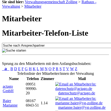
Sie sind hier:
Verwaltungsgemeinschaft Zolling
>
Rathaus -
Verwaltung
>
Mitarbeiter
Mitarbeiter
Mitarbeiter-Telefon-Liste
Sprung zu den Mitarbeitern mit dem Anfangsbuchstaben:
a
B
D
E
F
G
H
K
L
M
N
O
P
R
S
T
V
W
Z
Telefonliste der Mitarbeiter/innen der Verwaltung
Name
Telefon
Zimmer
Mail
09951
actago
99990-
GmbH
20
datenschutz@actago.de
Baier
08167
1.14
Marianne
6943-51
marianne.baier@vg-zolling.de