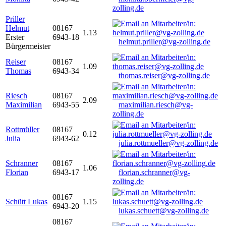
zolling.de
Priller
Helmut
08167
1.13
Erster
6943-18
helmut.priller@vg-zolling.de
Bürgermeister
Reiser
08167
1.09
Thomas
6943-34
thomas.reiser@vg-zolling.de
Riesch
08167
2.09
Maximilian
6943-55
maximilian.riesch@vg-
zolling.de
Rottmüller
08167
0.12
Julia
6943-62
julia.rottmueller@vg-zolling.de
Schranner
08167
1.06
Florian
6943-17
florian.schranner@vg-
zolling.de
08167
Schütt Lukas
1.15
6943-20
lukas.schuett@vg-zolling.de
08167