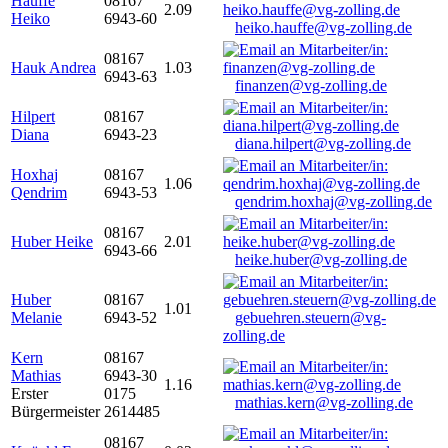
Hauffe
08167
2.09
Heiko
6943-60
heiko.hauffe@vg-zolling.de
08167
Hauk Andrea
1.03
6943-63
finanzen@vg-zolling.de
Hilpert
08167
Diana
6943-23
diana.hilpert@vg-zolling.de
Hoxhaj
08167
1.06
Qendrim
6943-53
qendrim.hoxhaj@vg-zolling.de
08167
Huber Heike
2.01
6943-66
heike.huber@vg-zolling.de
Huber
08167
1.01
Melanie
6943-52
gebuehren.steuern@vg-
zolling.de
Kern
08167
Mathias
6943-30
1.16
Erster
0175
mathias.kern@vg-zolling.de
Bürgermeister
2614485
08167