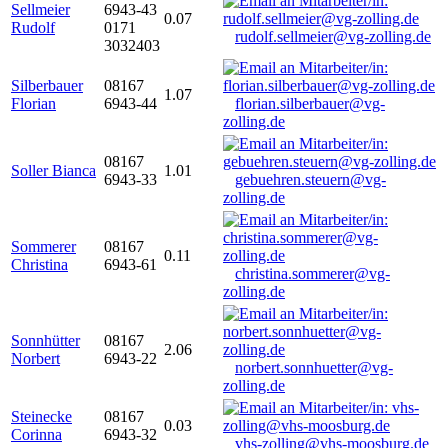
Sellmeier
6943-43
0.07
Rudolf
0171
rudolf.sellmeier@vg-zolling.de
3032403
Silberbauer
08167
1.07
Florian
6943-44
florian.silberbauer@vg-
zolling.de
08167
Soller Bianca
1.01
6943-33
gebuehren.steuern@vg-
zolling.de
Sommerer
08167
0.11
Christina
6943-61
christina.sommerer@vg-
zolling.de
Sonnhütter
08167
2.06
Norbert
6943-22
norbert.sonnhuetter@vg-
zolling.de
Steinecke
08167
0.03
Corinna
6943-32
vhs-zolling@vhs-moosburg.de