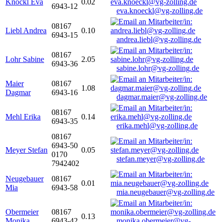
Knöckl Eva
0.02
6943-12
eva.knoeckl@vg-zolling.de
08167
Liebl Andrea
0.10
6943-15
andrea.liebl@vg-zolling.de
08167
Lohr Sabine
2.05
6943-36
sabine.lohr@vg-zolling.de
Maier
08167
1.08
Dagmar
6943-16
dagmar.maier@vg-zolling.de
08167
Mehl Erika
0.14
6943-35
erika.mehl@vg-zolling.de
08167
6943-50
Meyer Stefan
0.05
0170
stefan.meyer@vg-zolling.de
7942402
Neugebauer
08167
0.01
Mia
6943-58
mia.neugebauer@vg-zolling.de
Obermeier
08167
0.13
Monika
6943-42
monika.obermeier@vg-