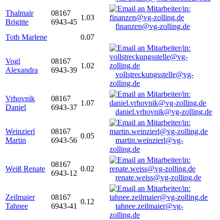
Thalmair
08167
1.03
Brigitte
6943-45
finanzen@vg-zolling.de
Toth Marlene
0.07
Vogl
08167
1.02
Alexandra
6943-39
vollstreckungsstelle@vg-
zolling.de
Vrhovnik
08167
1.07
Daniel
6943-37
daniel.vrhovnik@vg-zolling.de
Weinzierl
08167
0.05
Martin
6943-56
martin.weinzierl@vg-
zolling.de
08167
Weiß Renate
0.02
6943-12
renate.weiss@vg-zolling.de
Zeilmaier
08167
0.12
Tahnee
6943-41
tahnee.zeilmaier@vg-
zolling.de