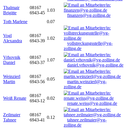
Thalmair
08167
1.03
Brigitte
6943-45
finanzen@vg-zolling.de
Toth Marlene
0.07
Vogl
08167
1.02
Alexandra
6943-39
vollstreckungsstelle@vg-
zolling.de
Vrhovnik
08167
1.07
Daniel
6943-37
daniel.vrhovnik@vg-zolling.de
Weinzierl
08167
0.05
Martin
6943-56
martin.weinzierl@vg-
zolling.de
08167
Weiß Renate
0.02
6943-12
renate.weiss@vg-zolling.de
Zeilmaier
08167
0.12
Tahnee
6943-41
tahnee.zeilmaier@vg-
zolling.de