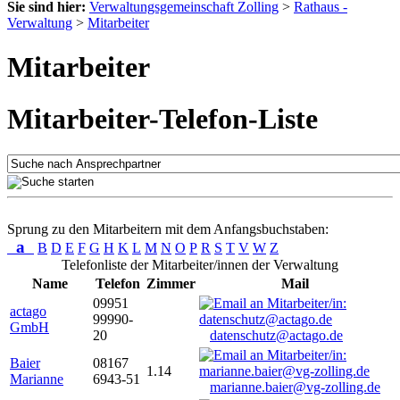
Sie sind hier:
Verwaltungsgemeinschaft Zolling
>
Rathaus -
Verwaltung
>
Mitarbeiter
Mitarbeiter
Mitarbeiter-Telefon-Liste
Sprung zu den Mitarbeitern mit dem Anfangsbuchstaben:
a
B
D
E
F
G
H
K
L
M
N
O
P
R
S
T
V
W
Z
Telefonliste der Mitarbeiter/innen der Verwaltung
Name
Telefon
Zimmer
Mail
09951
actago
99990-
GmbH
20
datenschutz@actago.de
Baier
08167
1.14
Marianne
6943-51
marianne.baier@vg-zolling.de