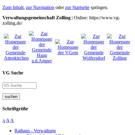
Zum Inhalt
,
zur Navigation
oder
zur Startseite
springen.
Verwaltungsgemeinschaft Zolling
| Online: https://www.vg-
zolling.de/
VG Suche
suchen
Schriftgröße
A
A
A
Rathaus - Verwaltung