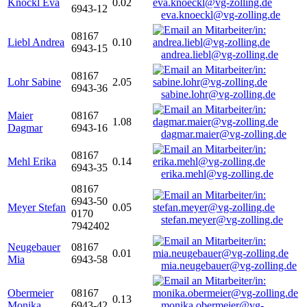
Knöckl Eva
0.02
6943-12
eva.knoeckl@vg-zolling.de
08167
Liebl Andrea
0.10
6943-15
andrea.liebl@vg-zolling.de
08167
Lohr Sabine
2.05
6943-36
sabine.lohr@vg-zolling.de
Maier
08167
1.08
Dagmar
6943-16
dagmar.maier@vg-zolling.de
08167
Mehl Erika
0.14
6943-35
erika.mehl@vg-zolling.de
08167
6943-50
Meyer Stefan
0.05
0170
stefan.meyer@vg-zolling.de
7942402
Neugebauer
08167
0.01
Mia
6943-58
mia.neugebauer@vg-zolling.de
Obermeier
08167
0.13
Monika
6943-42
monika.obermeier@vg-