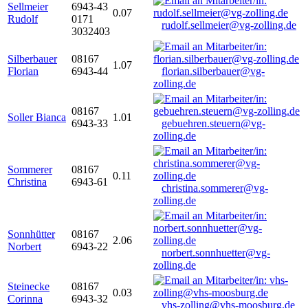
Sellmeier
6943-43
0.07
Rudolf
0171
rudolf.sellmeier@vg-zolling.de
3032403
Silberbauer
08167
1.07
Florian
6943-44
florian.silberbauer@vg-
zolling.de
08167
Soller Bianca
1.01
6943-33
gebuehren.steuern@vg-
zolling.de
Sommerer
08167
0.11
Christina
6943-61
christina.sommerer@vg-
zolling.de
Sonnhütter
08167
2.06
Norbert
6943-22
norbert.sonnhuetter@vg-
zolling.de
Steinecke
08167
0.03
Corinna
6943-32
vhs-zolling@vhs-moosburg.de