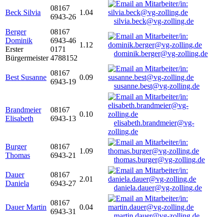
08167
Beck Silvia
1.04
6943-26
silvia.beck@vg-zolling.de
Berger
08167
Dominik
6943-46
1.12
Erster
0171
dominik.berger@vg-zolling.de
Bürgermeister
4788152
08167
Best Susanne
0.09
6943-19
susanne.best@vg-zolling.de
Brandmeier
08167
0.10
Elisabeth
6943-13
elisabeth.brandmeier@vg-
zolling.de
Burger
08167
1.09
Thomas
6943-21
thomas.burger@vg-zolling.de
Dauer
08167
2.01
Daniela
6943-27
daniela.dauer@vg-zolling.de
08167
Dauer Martin
0.04
6943-31
martin.dauer@vg-zolling.de