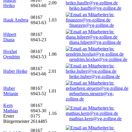
Hauffe
08167
2.09
Heiko
6943-60
heiko.hauffe@vg-zolling.de
08167
Hauk Andrea
1.03
6943-63
finanzen@vg-zolling.de
Hilpert
08167
Diana
6943-23
diana.hilpert@vg-zolling.de
Hoxhaj
08167
1.06
Qendrim
6943-53
qendrim.hoxhaj@vg-zolling.de
08167
Huber Heike
2.01
6943-66
heike.huber@vg-zolling.de
Huber
08167
1.01
Melanie
6943-52
gebuehren.steuern@vg-
zolling.de
Kern
08167
Mathias
6943-30
1.16
Erster
0175
mathias.kern@vg-zolling.de
Bürgermeister
2614485
08167