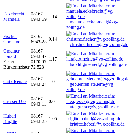
Eckebrecht
08167
1.14
Manuela
6943-59
manuela.eckebrecht@vg-
zolling.de
Fischer
08167
0.14
Christine
6943-28
christine.fischer@vg-zolling.de
Gmeiner
08167
Harald
6943-47
1.17
Erster
0170 65
harald.gmeiner@vg-zolling.de
Bürgermeister
72 528
08167
Götz Renate
1.01
6943-24
gebuehren.steuern@vg-
zolling.de
08167
Gresser Ute
0.01
6943-11
ute.gresser@vg-zolling.de
Haberl
08167
1.05
Brigitte
6943-25
brigitte.haberl@vg-zolling.de