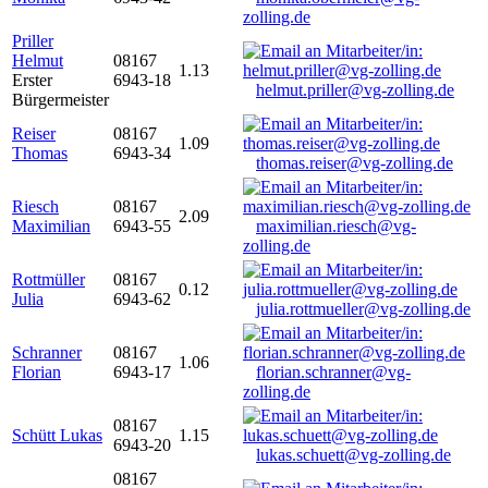
zolling.de
Priller
Helmut
08167
1.13
Erster
6943-18
helmut.priller@vg-zolling.de
Bürgermeister
Reiser
08167
1.09
Thomas
6943-34
thomas.reiser@vg-zolling.de
Riesch
08167
2.09
Maximilian
6943-55
maximilian.riesch@vg-
zolling.de
Rottmüller
08167
0.12
Julia
6943-62
julia.rottmueller@vg-zolling.de
Schranner
08167
1.06
Florian
6943-17
florian.schranner@vg-
zolling.de
08167
Schütt Lukas
1.15
6943-20
lukas.schuett@vg-zolling.de
08167