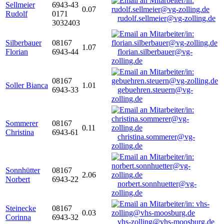
Sellmeier
6943-43
0.07
Rudolf
0171
rudolf.sellmeier@vg-zolling.de
3032403
Silberbauer
08167
1.07
Florian
6943-44
florian.silberbauer@vg-
zolling.de
08167
Soller Bianca
1.01
6943-33
gebuehren.steuern@vg-
zolling.de
Sommerer
08167
0.11
Christina
6943-61
christina.sommerer@vg-
zolling.de
Sonnhütter
08167
2.06
Norbert
6943-22
norbert.sonnhuetter@vg-
zolling.de
Steinecke
08167
0.03
Corinna
6943-32
vhs-zolling@vhs-moosburg.de