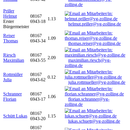
zolling.de
Priller
Helmut
08167
1.13
Erster
6943-18
helmut.priller@vg-zolling.de
Bürgermeister
Reiser
08167
1.09
Thomas
6943-34
thomas.reiser@vg-zolling.de
Riesch
08167
2.09
Maximilian
6943-55
maximilian.riesch@vg-
zolling.de
Rottmüller
08167
0.12
Julia
6943-62
julia.rottmueller@vg-zolling.de
Schranner
08167
1.06
Florian
6943-17
florian.schranner@vg-
zolling.de
08167
Schütt Lukas
1.15
6943-20
lukas.schuett@vg-zolling.de
08167