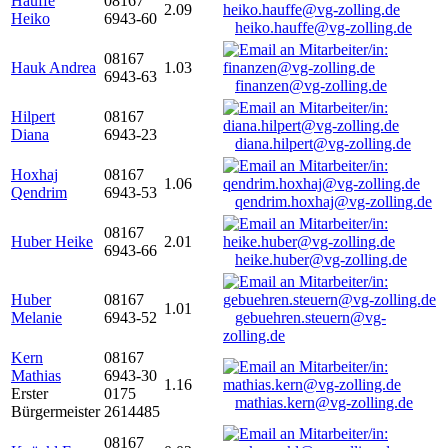
Hauffe
08167
2.09
Heiko
6943-60
heiko.hauffe@vg-zolling.de
08167
Hauk Andrea
1.03
6943-63
finanzen@vg-zolling.de
Hilpert
08167
Diana
6943-23
diana.hilpert@vg-zolling.de
Hoxhaj
08167
1.06
Qendrim
6943-53
qendrim.hoxhaj@vg-zolling.de
08167
Huber Heike
2.01
6943-66
heike.huber@vg-zolling.de
Huber
08167
1.01
Melanie
6943-52
gebuehren.steuern@vg-
zolling.de
Kern
08167
Mathias
6943-30
1.16
Erster
0175
mathias.kern@vg-zolling.de
Bürgermeister
2614485
08167