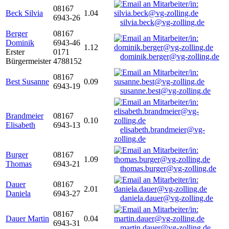
08167
Beck Silvia
1.04
6943-26
silvia.beck@vg-zolling.de
Berger
08167
Dominik
6943-46
1.12
Erster
0171
dominik.berger@vg-zolling.de
Bürgermeister
4788152
08167
Best Susanne
0.09
6943-19
susanne.best@vg-zolling.de
Brandmeier
08167
0.10
Elisabeth
6943-13
elisabeth.brandmeier@vg-
zolling.de
Burger
08167
1.09
Thomas
6943-21
thomas.burger@vg-zolling.de
Dauer
08167
2.01
Daniela
6943-27
daniela.dauer@vg-zolling.de
08167
Dauer Martin
0.04
6943-31
martin.dauer@vg-zolling.de