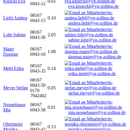
Knöckl Eva
0.02
6943-12
eva.knoeckl@vg-zolling.de
08167
Liebl Andrea
0.10
6943-15
andrea.liebl@vg-zolling.de
08167
Lohr Sabine
2.05
6943-36
sabine.lohr@vg-zolling.de
Maier
08167
1.08
Dagmar
6943-16
dagmar.maier@vg-zolling.de
08167
Mehl Erika
0.14
6943-35
erika.mehl@vg-zolling.de
08167
6943-50
Meyer Stefan
0.05
0170
stefan.meyer@vg-zolling.de
7942402
Neugebauer
08167
0.01
Mia
6943-58
mia.neugebauer@vg-zolling.de
Obermeier
08167
0.13
Monika
6943-42
monika.obermeier@vg-