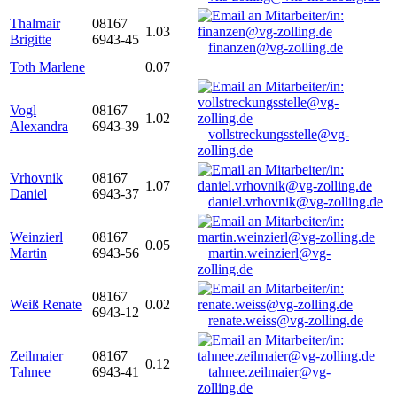
Thalmair
08167
1.03
Brigitte
6943-45
finanzen@vg-zolling.de
Toth Marlene
0.07
Vogl
08167
1.02
Alexandra
6943-39
vollstreckungsstelle@vg-
zolling.de
Vrhovnik
08167
1.07
Daniel
6943-37
daniel.vrhovnik@vg-zolling.de
Weinzierl
08167
0.05
Martin
6943-56
martin.weinzierl@vg-
zolling.de
08167
Weiß Renate
0.02
6943-12
renate.weiss@vg-zolling.de
Zeilmaier
08167
0.12
Tahnee
6943-41
tahnee.zeilmaier@vg-
zolling.de