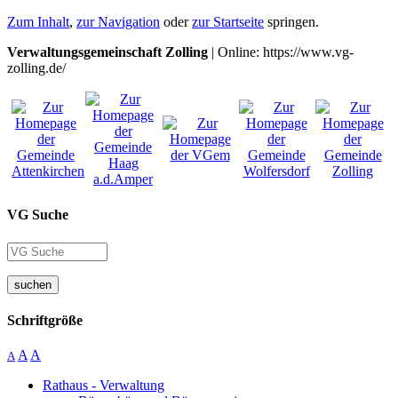
Zum Inhalt
,
zur Navigation
oder
zur Startseite
springen.
Verwaltungsgemeinschaft Zolling
| Online: https://www.vg-
zolling.de/
VG Suche
suchen
Schriftgröße
A
A
A
Rathaus - Verwaltung