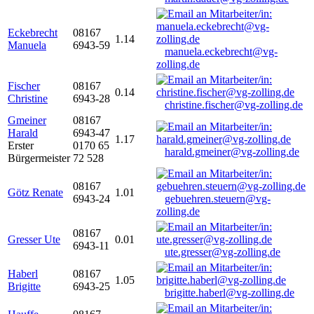
Eckebrecht
08167
1.14
Manuela
6943-59
manuela.eckebrecht@vg-
zolling.de
Fischer
08167
0.14
Christine
6943-28
christine.fischer@vg-zolling.de
Gmeiner
08167
Harald
6943-47
1.17
Erster
0170 65
harald.gmeiner@vg-zolling.de
Bürgermeister
72 528
08167
Götz Renate
1.01
6943-24
gebuehren.steuern@vg-
zolling.de
08167
Gresser Ute
0.01
6943-11
ute.gresser@vg-zolling.de
Haberl
08167
1.05
Brigitte
6943-25
brigitte.haberl@vg-zolling.de