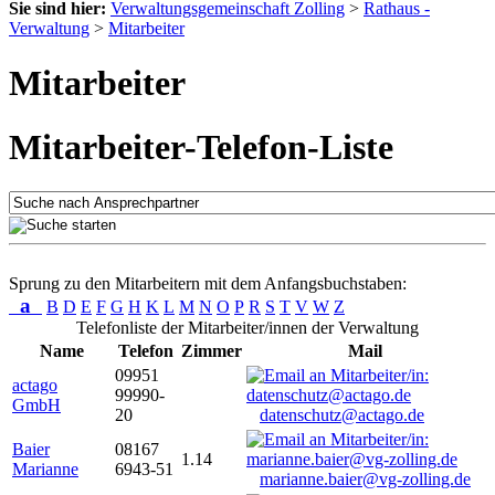
Sie sind hier:
Verwaltungsgemeinschaft Zolling
>
Rathaus -
Verwaltung
>
Mitarbeiter
Mitarbeiter
Mitarbeiter-Telefon-Liste
Sprung zu den Mitarbeitern mit dem Anfangsbuchstaben:
a
B
D
E
F
G
H
K
L
M
N
O
P
R
S
T
V
W
Z
Telefonliste der Mitarbeiter/innen der Verwaltung
Name
Telefon
Zimmer
Mail
09951
actago
99990-
GmbH
20
datenschutz@actago.de
Baier
08167
1.14
Marianne
6943-51
marianne.baier@vg-zolling.de