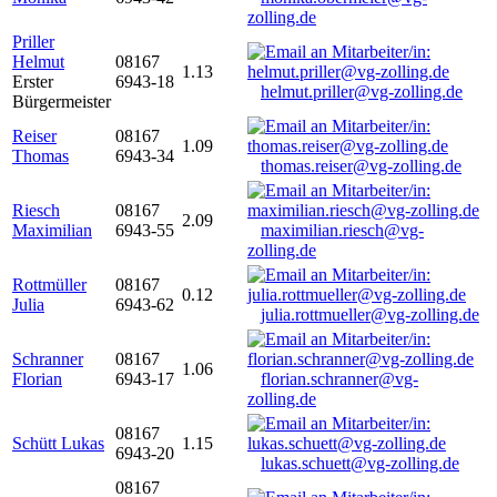
zolling.de
Priller
Helmut
08167
1.13
Erster
6943-18
helmut.priller@vg-zolling.de
Bürgermeister
Reiser
08167
1.09
Thomas
6943-34
thomas.reiser@vg-zolling.de
Riesch
08167
2.09
Maximilian
6943-55
maximilian.riesch@vg-
zolling.de
Rottmüller
08167
0.12
Julia
6943-62
julia.rottmueller@vg-zolling.de
Schranner
08167
1.06
Florian
6943-17
florian.schranner@vg-
zolling.de
08167
Schütt Lukas
1.15
6943-20
lukas.schuett@vg-zolling.de
08167