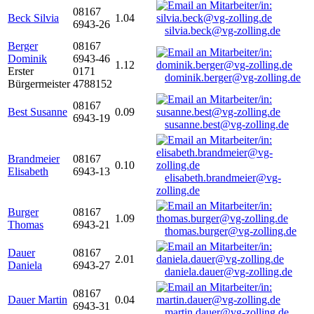
08167
Beck Silvia
1.04
6943-26
silvia.beck@vg-zolling.de
Berger
08167
Dominik
6943-46
1.12
Erster
0171
dominik.berger@vg-zolling.de
Bürgermeister
4788152
08167
Best Susanne
0.09
6943-19
susanne.best@vg-zolling.de
Brandmeier
08167
0.10
Elisabeth
6943-13
elisabeth.brandmeier@vg-
zolling.de
Burger
08167
1.09
Thomas
6943-21
thomas.burger@vg-zolling.de
Dauer
08167
2.01
Daniela
6943-27
daniela.dauer@vg-zolling.de
08167
Dauer Martin
0.04
6943-31
martin.dauer@vg-zolling.de