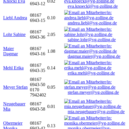
Knöckl Eva
0.02
6943-12
eva.knoeckl@vg-zolling.de
08167
Liebl Andrea
0.10
6943-15
andrea.liebl@vg-zolling.de
08167
Lohr Sabine
2.05
6943-36
sabine.lohr@vg-zolling.de
Maier
08167
1.08
Dagmar
6943-16
dagmar.maier@vg-zolling.de
08167
Mehl Erika
0.14
6943-35
erika.mehl@vg-zolling.de
08167
6943-50
Meyer Stefan
0.05
0170
stefan.meyer@vg-zolling.de
7942402
Neugebauer
08167
0.01
Mia
6943-58
mia.neugebauer@vg-zolling.de
Obermeier
08167
0.13
Monika
6943-42
monika.obermeier@vg-