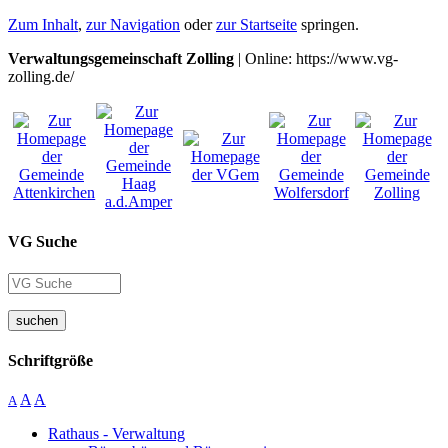
Zum Inhalt
,
zur Navigation
oder
zur Startseite
springen.
Verwaltungsgemeinschaft Zolling
| Online: https://www.vg-
zolling.de/
VG Suche
suchen
Schriftgröße
A
A
A
Rathaus - Verwaltung