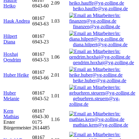
Hauffe
08167
2.09
Heiko
6943-60
heiko.hauffe@vg-zolling.de
08167
Hauk Andrea
1.03
6943-63
finanzen@vg-zolling.de
Hilpert
08167
Diana
6943-23
diana.hilpert@vg-zolling.de
Hoxhaj
08167
1.06
Qendrim
6943-53
qendrim.hoxhaj@vg-zolling.de
08167
Huber Heike
2.01
6943-66
heike.huber@vg-zolling.de
Huber
08167
1.01
Melanie
6943-52
gebuehren.steuern@vg-
zolling.de
Kern
08167
Mathias
6943-30
1.16
Erster
0175
mathias.kern@vg-zolling.de
Bürgermeister
2614485
08167