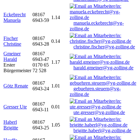
Eckebrecht
08167
1.14
Manuela
6943-59
manuela.eckebrecht@vg-
zolling.de
Fischer
08167
0.14
Christine
6943-28
christine.fischer@vg-zolling.de
Gmeiner
08167
Harald
6943-47
1.17
Erster
0170 65
harald.gmeiner@vg-zolling.de
Bürgermeister
72 528
08167
Götz Renate
1.01
6943-24
gebuehren.steuern@vg-
zolling.de
08167
Gresser Ute
0.01
6943-11
ute.gresser@vg-zolling.de
Haberl
08167
1.05
Brigitte
6943-25
brigitte.haberl@vg-zolling.de