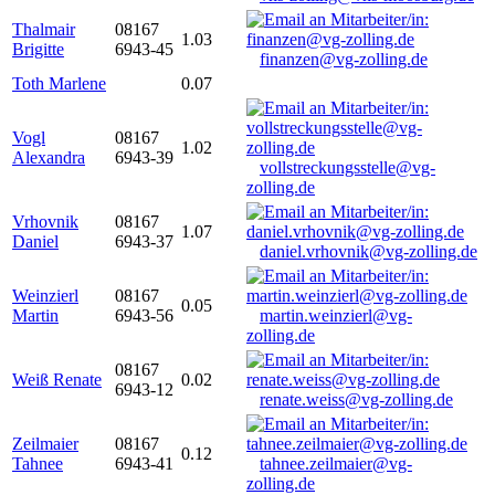
Thalmair
08167
1.03
Brigitte
6943-45
finanzen@vg-zolling.de
Toth Marlene
0.07
Vogl
08167
1.02
Alexandra
6943-39
vollstreckungsstelle@vg-
zolling.de
Vrhovnik
08167
1.07
Daniel
6943-37
daniel.vrhovnik@vg-zolling.de
Weinzierl
08167
0.05
Martin
6943-56
martin.weinzierl@vg-
zolling.de
08167
Weiß Renate
0.02
6943-12
renate.weiss@vg-zolling.de
Zeilmaier
08167
0.12
Tahnee
6943-41
tahnee.zeilmaier@vg-
zolling.de