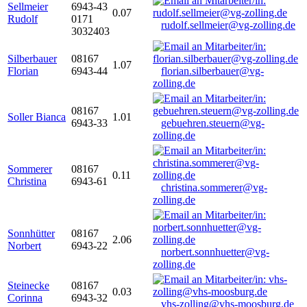
Sellmeier
6943-43
0.07
Rudolf
0171
rudolf.sellmeier@vg-zolling.de
3032403
Silberbauer
08167
1.07
Florian
6943-44
florian.silberbauer@vg-
zolling.de
08167
Soller Bianca
1.01
6943-33
gebuehren.steuern@vg-
zolling.de
Sommerer
08167
0.11
Christina
6943-61
christina.sommerer@vg-
zolling.de
Sonnhütter
08167
2.06
Norbert
6943-22
norbert.sonnhuetter@vg-
zolling.de
Steinecke
08167
0.03
Corinna
6943-32
vhs-zolling@vhs-moosburg.de