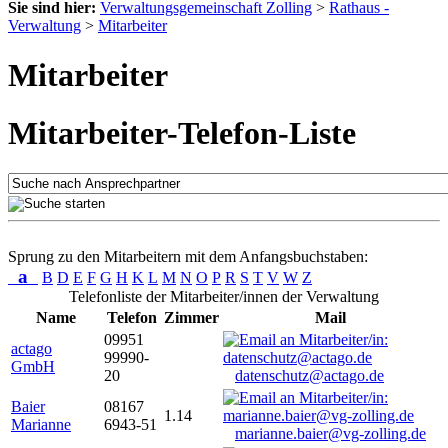
Sie sind hier:
Verwaltungsgemeinschaft Zolling
>
Rathaus -
Verwaltung
>
Mitarbeiter
Mitarbeiter
Mitarbeiter-Telefon-Liste
Sprung zu den Mitarbeitern mit dem Anfangsbuchstaben:
a
B
D
E
F
G
H
K
L
M
N
O
P
R
S
T
V
W
Z
Telefonliste der Mitarbeiter/innen der Verwaltung
Name
Telefon
Zimmer
Mail
09951
actago
99990-
GmbH
20
datenschutz@actago.de
Baier
08167
1.14
Marianne
6943-51
marianne.baier@vg-zolling.de