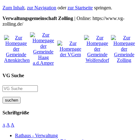
Zum Inhalt
,
zur Navigation
oder
zur Startseite
springen.
Verwaltungsgemeinschaft Zolling
| Online: https://www.vg-
zolling.de/
VG Suche
suchen
Schriftgröße
A
A
A
Rathaus - Verwaltung