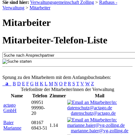
Sie sind hier:
Verwaltungsgemeinschaft Zolling
>
Rathaus -
Verwaltung
>
Mitarbeiter
Mitarbeiter
Mitarbeiter-Telefon-Liste
Sprung zu den Mitarbeitern mit dem Anfangsbuchstaben:
a
B
D
E
F
G
H
K
L
M
N
O
P
R
S
T
V
W
Z
Telefonliste der Mitarbeiter/innen der Verwaltung
Name
Telefon
Zimmer
Mail
09951
actago
99990-
GmbH
20
datenschutz@actago.de
Baier
08167
1.14
Marianne
6943-51
marianne.baier@vg-zolling.de