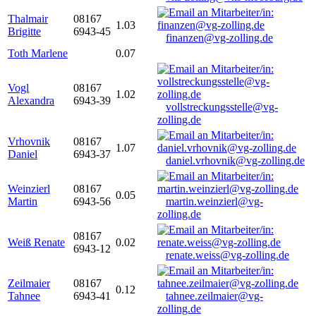
Thalmair
08167
1.03
Brigitte
6943-45
finanzen@vg-zolling.de
Toth Marlene
0.07
Vogl
08167
1.02
Alexandra
6943-39
vollstreckungsstelle@vg-
zolling.de
Vrhovnik
08167
1.07
Daniel
6943-37
daniel.vrhovnik@vg-zolling.de
Weinzierl
08167
0.05
Martin
6943-56
martin.weinzierl@vg-
zolling.de
08167
Weiß Renate
0.02
6943-12
renate.weiss@vg-zolling.de
Zeilmaier
08167
0.12
Tahnee
6943-41
tahnee.zeilmaier@vg-
zolling.de