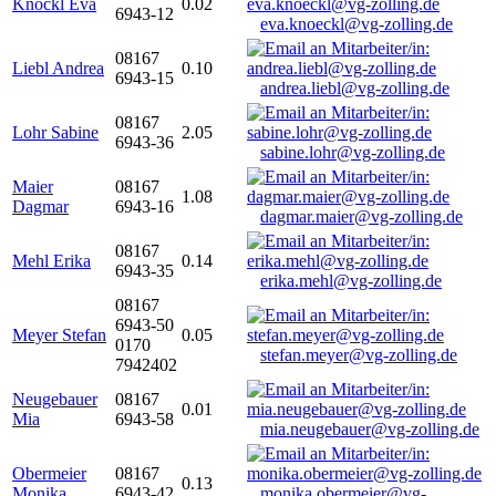
Knöckl Eva
0.02
6943-12
eva.knoeckl@vg-zolling.de
08167
Liebl Andrea
0.10
6943-15
andrea.liebl@vg-zolling.de
08167
Lohr Sabine
2.05
6943-36
sabine.lohr@vg-zolling.de
Maier
08167
1.08
Dagmar
6943-16
dagmar.maier@vg-zolling.de
08167
Mehl Erika
0.14
6943-35
erika.mehl@vg-zolling.de
08167
6943-50
Meyer Stefan
0.05
0170
stefan.meyer@vg-zolling.de
7942402
Neugebauer
08167
0.01
Mia
6943-58
mia.neugebauer@vg-zolling.de
Obermeier
08167
0.13
Monika
6943-42
monika.obermeier@vg-