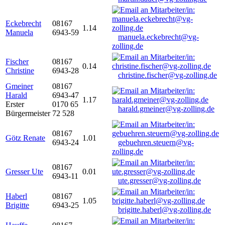
Eckebrecht
08167
1.14
Manuela
6943-59
manuela.eckebrecht@vg-
zolling.de
Fischer
08167
0.14
Christine
6943-28
christine.fischer@vg-zolling.de
Gmeiner
08167
Harald
6943-47
1.17
Erster
0170 65
harald.gmeiner@vg-zolling.de
Bürgermeister
72 528
08167
Götz Renate
1.01
6943-24
gebuehren.steuern@vg-
zolling.de
08167
Gresser Ute
0.01
6943-11
ute.gresser@vg-zolling.de
Haberl
08167
1.05
Brigitte
6943-25
brigitte.haberl@vg-zolling.de