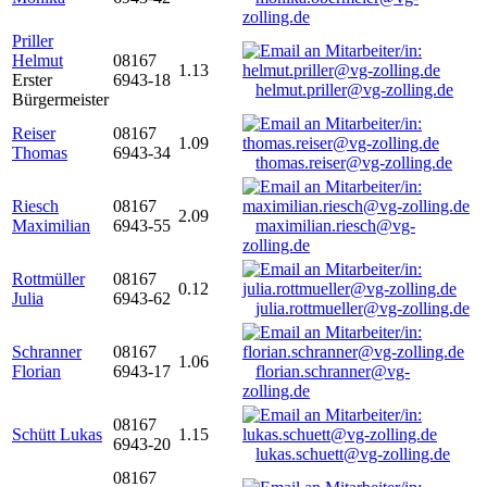
zolling.de
Priller
Helmut
08167
1.13
Erster
6943-18
helmut.priller@vg-zolling.de
Bürgermeister
Reiser
08167
1.09
Thomas
6943-34
thomas.reiser@vg-zolling.de
Riesch
08167
2.09
Maximilian
6943-55
maximilian.riesch@vg-
zolling.de
Rottmüller
08167
0.12
Julia
6943-62
julia.rottmueller@vg-zolling.de
Schranner
08167
1.06
Florian
6943-17
florian.schranner@vg-
zolling.de
08167
Schütt Lukas
1.15
6943-20
lukas.schuett@vg-zolling.de
08167