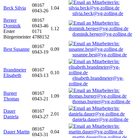
08167
Beck Silvia
1.04
6943-26
silvia.beck@vg-zolling.de
Berger
08167
Dominik
6943-46
1.12
Erster
0171
dominik.berger@vg-zolling.de
Bürgermeister
4788152
08167
Best Susanne
0.09
6943-19
susanne.best@vg-zolling.de
Brandmeier
08167
0.10
Elisabeth
6943-13
elisabeth.brandmeier@vg-
zolling.de
Burger
08167
1.09
Thomas
6943-21
thomas.burger@vg-zolling.de
Dauer
08167
2.01
Daniela
6943-27
daniela.dauer@vg-zolling.de
08167
Dauer Martin
0.04
6943-31
martin.dauer@vg-zolling.de