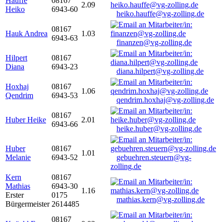
Hauffe
08167
2.09
Heiko
6943-60
heiko.hauffe@vg-zolling.de
08167
Hauk Andrea
1.03
6943-63
finanzen@vg-zolling.de
Hilpert
08167
Diana
6943-23
diana.hilpert@vg-zolling.de
Hoxhaj
08167
1.06
Qendrim
6943-53
qendrim.hoxhaj@vg-zolling.de
08167
Huber Heike
2.01
6943-66
heike.huber@vg-zolling.de
Huber
08167
1.01
Melanie
6943-52
gebuehren.steuern@vg-
zolling.de
Kern
08167
Mathias
6943-30
1.16
Erster
0175
mathias.kern@vg-zolling.de
Bürgermeister
2614485
08167