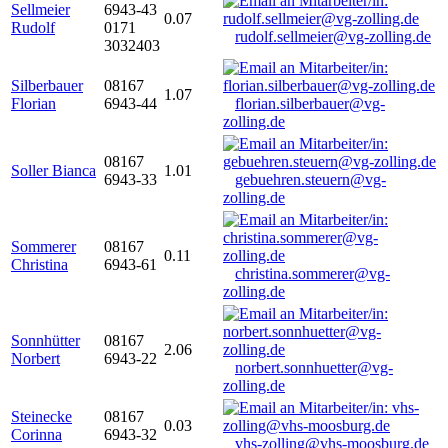
Sellmeier
6943-43
0.07
Rudolf
0171
rudolf.sellmeier@vg-zolling.de
3032403
Silberbauer
08167
1.07
Florian
6943-44
florian.silberbauer@vg-
zolling.de
08167
Soller Bianca
1.01
6943-33
gebuehren.steuern@vg-
zolling.de
Sommerer
08167
0.11
Christina
6943-61
christina.sommerer@vg-
zolling.de
Sonnhütter
08167
2.06
Norbert
6943-22
norbert.sonnhuetter@vg-
zolling.de
Steinecke
08167
0.03
Corinna
6943-32
vhs-zolling@vhs-moosburg.de