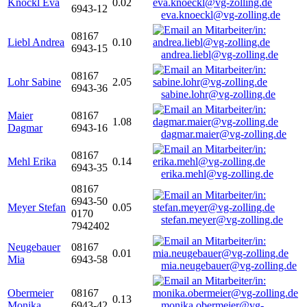
Knöckl Eva
0.02
6943-12
eva.knoeckl@vg-zolling.de
08167
Liebl Andrea
0.10
6943-15
andrea.liebl@vg-zolling.de
08167
Lohr Sabine
2.05
6943-36
sabine.lohr@vg-zolling.de
Maier
08167
1.08
Dagmar
6943-16
dagmar.maier@vg-zolling.de
08167
Mehl Erika
0.14
6943-35
erika.mehl@vg-zolling.de
08167
6943-50
Meyer Stefan
0.05
0170
stefan.meyer@vg-zolling.de
7942402
Neugebauer
08167
0.01
Mia
6943-58
mia.neugebauer@vg-zolling.de
Obermeier
08167
0.13
Monika
6943-42
monika.obermeier@vg-