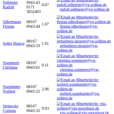
Sellmeier
6943-43
0.07
Rudolf
0171
rudolf.sellmeier@vg-zolling.de
3032403
Silberbauer
08167
1.07
Florian
6943-44
florian.silberbauer@vg-
zolling.de
08167
Soller Bianca
1.01
6943-33
gebuehren.steuern@vg-
zolling.de
Sommerer
08167
0.11
Christina
6943-61
christina.sommerer@vg-
zolling.de
Sonnhütter
08167
2.06
Norbert
6943-22
norbert.sonnhuetter@vg-
zolling.de
Steinecke
08167
0.03
Corinna
6943-32
vhs-zolling@vhs-moosburg.de