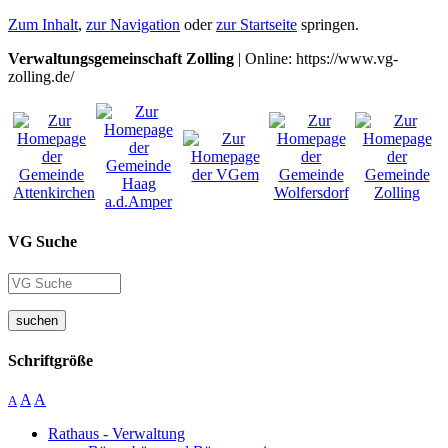
Zum Inhalt
,
zur Navigation
oder
zur Startseite
springen.
Verwaltungsgemeinschaft Zolling
| Online: https://www.vg-
zolling.de/
VG Suche
suchen
Schriftgröße
A
A
A
Rathaus - Verwaltung