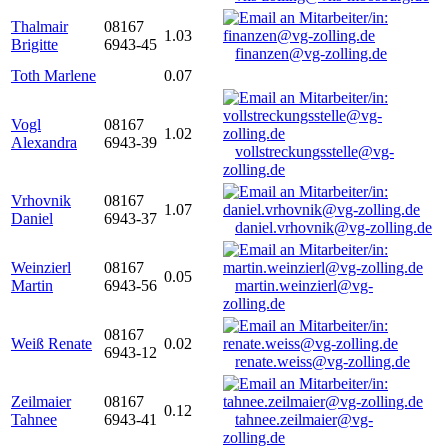
Thalmair
08167
1.03
Brigitte
6943-45
finanzen@vg-zolling.de
Toth Marlene
0.07
Vogl
08167
1.02
Alexandra
6943-39
vollstreckungsstelle@vg-
zolling.de
Vrhovnik
08167
1.07
Daniel
6943-37
daniel.vrhovnik@vg-zolling.de
Weinzierl
08167
0.05
Martin
6943-56
martin.weinzierl@vg-
zolling.de
08167
Weiß Renate
0.02
6943-12
renate.weiss@vg-zolling.de
Zeilmaier
08167
0.12
Tahnee
6943-41
tahnee.zeilmaier@vg-
zolling.de