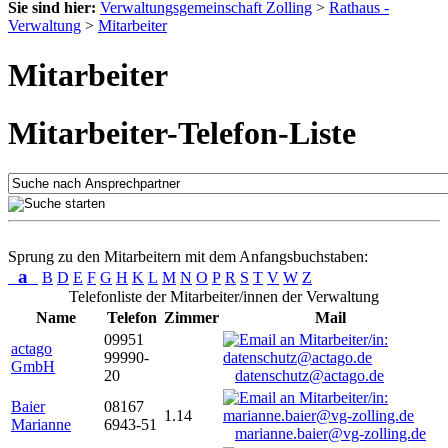
Sie sind hier:
Verwaltungsgemeinschaft Zolling
>
Rathaus -
Verwaltung
>
Mitarbeiter
Mitarbeiter
Mitarbeiter-Telefon-Liste
Sprung zu den Mitarbeitern mit dem Anfangsbuchstaben:
a
B
D
E
F
G
H
K
L
M
N
O
P
R
S
T
V
W
Z
Telefonliste der Mitarbeiter/innen der Verwaltung
Name
Telefon
Zimmer
Mail
09951
actago
99990-
GmbH
20
datenschutz@actago.de
Baier
08167
1.14
Marianne
6943-51
marianne.baier@vg-zolling.de