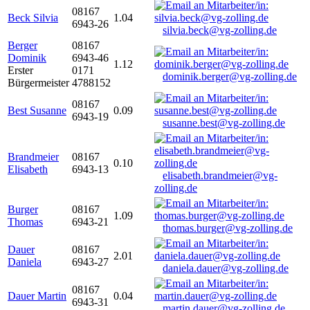
08167
Beck Silvia
1.04
6943-26
silvia.beck@vg-zolling.de
Berger
08167
Dominik
6943-46
1.12
Erster
0171
dominik.berger@vg-zolling.de
Bürgermeister
4788152
08167
Best Susanne
0.09
6943-19
susanne.best@vg-zolling.de
Brandmeier
08167
0.10
Elisabeth
6943-13
elisabeth.brandmeier@vg-
zolling.de
Burger
08167
1.09
Thomas
6943-21
thomas.burger@vg-zolling.de
Dauer
08167
2.01
Daniela
6943-27
daniela.dauer@vg-zolling.de
08167
Dauer Martin
0.04
6943-31
martin.dauer@vg-zolling.de