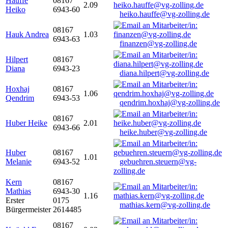
Hauffe
08167
2.09
Heiko
6943-60
heiko.hauffe@vg-zolling.de
08167
Hauk Andrea
1.03
6943-63
finanzen@vg-zolling.de
Hilpert
08167
Diana
6943-23
diana.hilpert@vg-zolling.de
Hoxhaj
08167
1.06
Qendrim
6943-53
qendrim.hoxhaj@vg-zolling.de
08167
Huber Heike
2.01
6943-66
heike.huber@vg-zolling.de
Huber
08167
1.01
Melanie
6943-52
gebuehren.steuern@vg-
zolling.de
Kern
08167
Mathias
6943-30
1.16
Erster
0175
mathias.kern@vg-zolling.de
Bürgermeister
2614485
08167