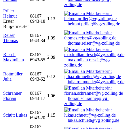
zolling.de
Priller
Helmut
08167
1.13
Erster
6943-18
helmut.priller@vg-zolling.de
Bürgermeister
Reiser
08167
1.09
Thomas
6943-34
thomas.reiser@vg-zolling.de
Riesch
08167
2.09
Maximilian
6943-55
maximilian.riesch@vg-
zolling.de
Rottmüller
08167
0.12
Julia
6943-62
julia.rottmueller@vg-zolling.de
Schranner
08167
1.06
Florian
6943-17
florian.schranner@vg-
zolling.de
08167
Schütt Lukas
1.15
6943-20
lukas.schuett@vg-zolling.de
08167