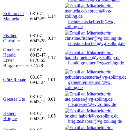
Eckebrecht
08167
1.14
Manuela
6943-59
manuela.eckebrecht@vg-
zolling.de
Fischer
08167
0.14
Christine
6943-28
christine.fischer@vg-zolling.de
Gmeiner
08167
Harald
6943-47
1.17
Erster
0170 65
harald.gmeiner@vg-zolling.de
Bürgermeister
72 528
08167
Götz Renate
1.01
6943-24
gebuehren.steuern@vg-
zolling.de
08167
Gresser Ute
0.01
6943-11
ute.gresser@vg-zolling.de
Haberl
08167
1.05
Brigitte
6943-25
brigitte.haberl@vg-zolling.de