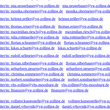
mia.neugebauer@vg-zolling.d
monika.obermeier@vg-zolli
helmut.priller@vg-zolling.de
thomas.reiser@vg-zolling.de
maximilian.riesch@vg-zollin
julia.rottmueller@vg-zolling.d
florian.schranner@vg-zolling
lukas.schuett@vg-zolling.de
rudolf.sellmeier@vg-zolling.de
florian.silberbauer@vg-zolli
gebuehren.steuern@vg-zolli
christina.sommerer@vg-zol
norbert.sonnhuetter@vg-zo
vhs-zolling@vhs-moosburg.de
finanzen@vg-zolling.de
vollstreckungsstelle@vg-zo
daniel.vrhovnik@vg-zolling.d