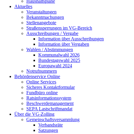
Haushaltspläne
Aktuelles
Veranstaltungen
Bekanntmachungen
Stellenangebote
Straßensperrungen im VG-Bereich
Ausschreibungen / Vergabe
Information über Ausschreibungen
Information über Vergaben
Wahlen / Abstimmungen
Kommunalwahl 2026
Bundestagswahl 2025
Europawahl 2024
Notrufnummern
Behördenservice Online
Online Services
Sicheres Kontaktformular
Fundbüro online
Ratsinformationssystem
Beschwerdemanagement
SEPA Lastschriftmandat
Über die VG-Zolling
Gemeinschaftsversammlung
Verbandsräte
Satzungen