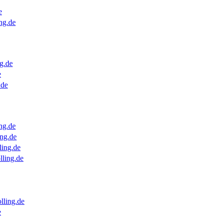
e
ng.de
g.de
e
.de
ng.de
ng.de
ling.de
lling.de
lling.de
e