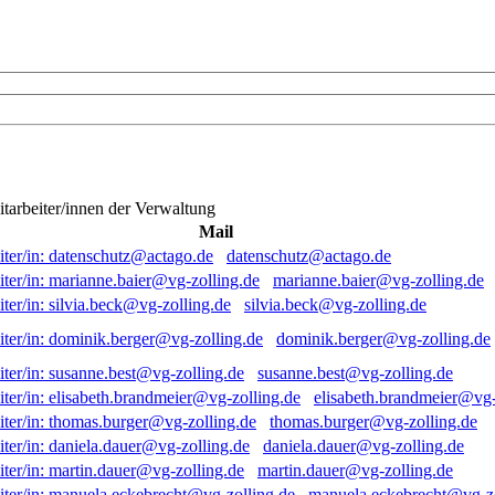
itarbeiter/innen der Verwaltung
Mail
datenschutz@actago.de
marianne.baier@vg-zolling.de
silvia.beck@vg-zolling.de
dominik.berger@vg-zolling.de
susanne.best@vg-zolling.de
elisabeth.brandmeier@vg-
thomas.burger@vg-zolling.de
daniela.dauer@vg-zolling.de
martin.dauer@vg-zolling.de
manuela.eckebrecht@vg-zo