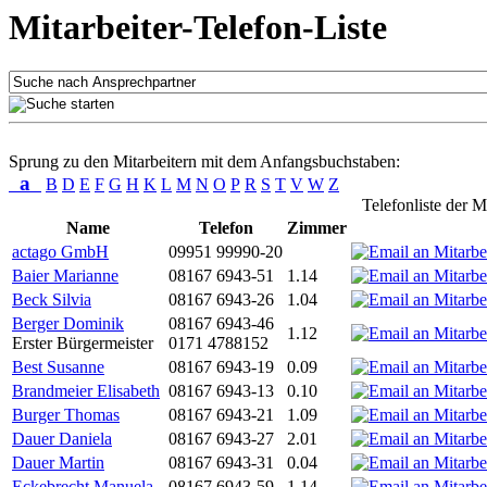
Mitarbeiter-Telefon-Liste
Sprung zu den Mitarbeitern mit dem Anfangsbuchstaben:
a
B
D
E
F
G
H
K
L
M
N
O
P
R
S
T
V
W
Z
Telefonliste der M
Name
Telefon
Zimmer
actago GmbH
09951 99990-20
Baier Marianne
08167 6943-51
1.14
Beck Silvia
08167 6943-26
1.04
Berger Dominik
08167 6943-46
1.12
Erster Bürgermeister
0171 4788152
Best Susanne
08167 6943-19
0.09
Brandmeier Elisabeth
08167 6943-13
0.10
Burger Thomas
08167 6943-21
1.09
Dauer Daniela
08167 6943-27
2.01
Dauer Martin
08167 6943-31
0.04
Eckebrecht Manuela
08167 6943-59
1.14