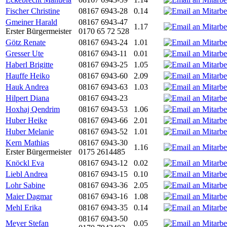
Fischer Christine
08167 6943-28
0.14
Gmeiner Harald
08167 6943-47
1.17
Erster Bürgermeister
0170 65 72 528
Götz Renate
08167 6943-24
1.01
Gresser Ute
08167 6943-11
0.01
Haberl Brigitte
08167 6943-25
1.05
Hauffe Heiko
08167 6943-60
2.09
Hauk Andrea
08167 6943-63
1.03
Hilpert Diana
08167 6943-23
Hoxhaj Qendrim
08167 6943-53
1.06
Huber Heike
08167 6943-66
2.01
Huber Melanie
08167 6943-52
1.01
Kern Mathias
08167 6943-30
1.16
Erster Bürgermeister
0175 2614485
Knöckl Eva
08167 6943-12
0.02
Liebl Andrea
08167 6943-15
0.10
Lohr Sabine
08167 6943-36
2.05
Maier Dagmar
08167 6943-16
1.08
Mehl Erika
08167 6943-35
0.14
08167 6943-50
Meyer Stefan
0.05