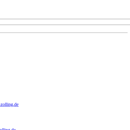
zolling.de
lling.de