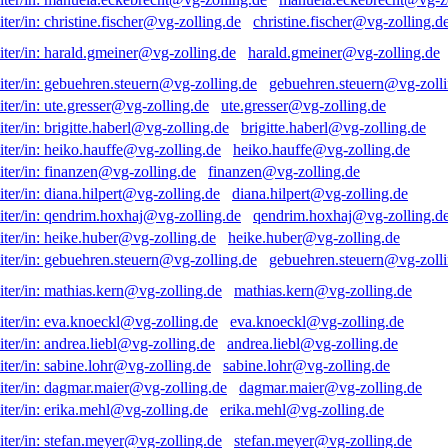
christine.fischer@vg-zolling.d
harald.gmeiner@vg-zolling.de
gebuehren.steuern@vg-zolli
ute.gresser@vg-zolling.de
brigitte.haberl@vg-zolling.de
heiko.hauffe@vg-zolling.de
finanzen@vg-zolling.de
diana.hilpert@vg-zolling.de
qendrim.hoxhaj@vg-zolling.d
heike.huber@vg-zolling.de
gebuehren.steuern@vg-zolli
mathias.kern@vg-zolling.de
eva.knoeckl@vg-zolling.de
andrea.liebl@vg-zolling.de
sabine.lohr@vg-zolling.de
dagmar.maier@vg-zolling.de
erika.mehl@vg-zolling.de
stefan.meyer@vg-zolling.de