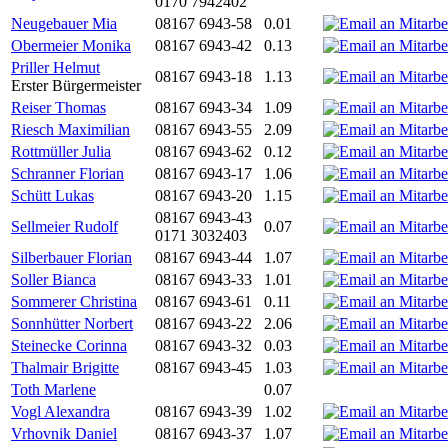
0170 7942402
Neugebauer Mia
08167 6943-58
0.01
Obermeier Monika
08167 6943-42
0.13
Priller Helmut
08167 6943-18
1.13
Erster Bürgermeister
Reiser Thomas
08167 6943-34
1.09
Riesch Maximilian
08167 6943-55
2.09
Rottmüller Julia
08167 6943-62
0.12
Schranner Florian
08167 6943-17
1.06
Schütt Lukas
08167 6943-20
1.15
08167 6943-43
Sellmeier Rudolf
0.07
0171 3032403
Silberbauer Florian
08167 6943-44
1.07
Soller Bianca
08167 6943-33
1.01
Sommerer Christina
08167 6943-61
0.11
Sonnhütter Norbert
08167 6943-22
2.06
Steinecke Corinna
08167 6943-32
0.03
Thalmair Brigitte
08167 6943-45
1.03
Toth Marlene
0.07
Vogl Alexandra
08167 6943-39
1.02
Vrhovnik Daniel
08167 6943-37
1.07