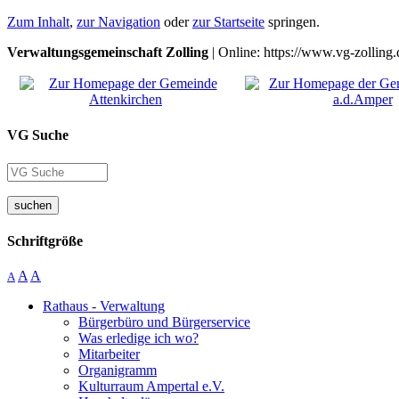
Zum Inhalt
,
zur Navigation
oder
zur Startseite
springen.
Verwaltungsgemeinschaft Zolling
| Online: https://www.vg-zolling.
VG Suche
suchen
Schriftgröße
A
A
A
Rathaus - Verwaltung
Bürgerbüro und Bürgerservice
Was erledige ich wo?
Mitarbeiter
Organigramm
Kulturraum Ampertal e.V.