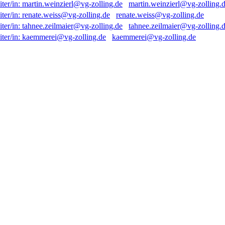
martin.weinzierl@vg-zolling.
renate.weiss@vg-zolling.de
tahnee.zeilmaier@vg-zolling.
kaemmerei@vg-zolling.de