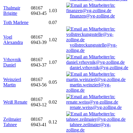
Thalmair
08167
1.03
Brigitte
6943-45
finanzen@vg-zolling.de
Toth Marlene
0.07
Vogl
08167
1.02
Alexandra
6943-39
vollstreckungsstelle@vg-
zolling.de
Vrhovnik
08167
1.07
Daniel
6943-37
daniel.vrhovnik@vg-zolling.de
Weinzierl
08167
0.05
Martin
6943-56
martin.weinzierl@vg-
zolling.de
08167
Weiß Renate
0.02
6943-12
renate.weiss@vg-zolling.de
Zeilmaier
08167
0.12
Tahnee
6943-41
tahnee.zeilmaier@vg-
zolling.de