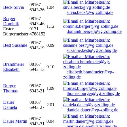
08167
Beck Silvia
1.04
6943-26
silvia.beck@vg-zolling.de
Berger
08167
Dominik
6943-46
1.12
Erster
0171
dominik.berger@vg-zolling.de
Bürgermeister
4788152
08167
Best Susanne
0.09
6943-19
susanne.best@vg-zolling.de
Brandmeier
08167
0.10
Elisabeth
6943-13
elisabeth.brandmeier@vg-
zolling.de
Burger
08167
1.09
Thomas
6943-21
thomas.burger@vg-zolling.de
Dauer
08167
2.01
Daniela
6943-27
daniela.dauer@vg-zolling.de
08167
Dauer Martin
0.04
6943-31
martin.dauer@vg-zolling.de