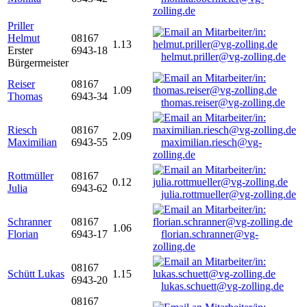
zolling.de
Priller
Helmut
08167
1.13
Erster
6943-18
helmut.priller@vg-zolling.de
Bürgermeister
Reiser
08167
1.09
Thomas
6943-34
thomas.reiser@vg-zolling.de
Riesch
08167
2.09
Maximilian
6943-55
maximilian.riesch@vg-
zolling.de
Rottmüller
08167
0.12
Julia
6943-62
julia.rottmueller@vg-zolling.de
Schranner
08167
1.06
Florian
6943-17
florian.schranner@vg-
zolling.de
08167
Schütt Lukas
1.15
6943-20
lukas.schuett@vg-zolling.de
08167