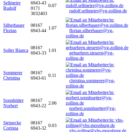
Sellmeier
6943-43
0.07
Rudolf
0171
rudolf.sellmeier@vg-zolling.de
3032403
Silberbauer
08167
1.07
Florian
6943-44
florian.silberbauer@vg-
zolling.de
08167
Soller Bianca
1.01
6943-33
gebuehren.steuern@vg-
zolling.de
Sommerer
08167
0.11
Christina
6943-61
christina.sommerer@vg-
zolling.de
Sonnhütter
08167
2.06
Norbert
6943-22
norbert.sonnhuetter@vg-
zolling.de
Steinecke
08167
0.03
Corinna
6943-32
vhs-zolling@vhs-moosburg.de