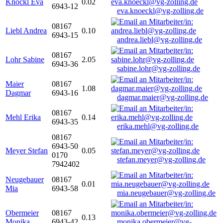
Knöckl Eva
0.02
6943-12
eva.knoeckl@vg-zolling.de
08167
Liebl Andrea
0.10
6943-15
andrea.liebl@vg-zolling.de
08167
Lohr Sabine
2.05
6943-36
sabine.lohr@vg-zolling.de
Maier
08167
1.08
Dagmar
6943-16
dagmar.maier@vg-zolling.de
08167
Mehl Erika
0.14
6943-35
erika.mehl@vg-zolling.de
08167
6943-50
Meyer Stefan
0.05
0170
stefan.meyer@vg-zolling.de
7942402
Neugebauer
08167
0.01
Mia
6943-58
mia.neugebauer@vg-zolling.de
Obermeier
08167
0.13
Monika
6943-42
monika.obermeier@vg-