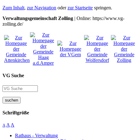
Zum Inhalt
,
zur Navigation
oder
zur Startseite
springen.
Verwaltungsgemeinschaft Zolling
| Online: https://www.vg-
zolling.de/
VG Suche
suchen
Schriftgröße
A
A
A
Rathaus - Verwaltung