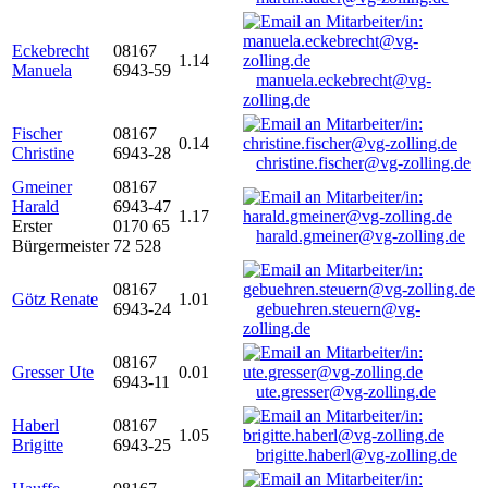
Eckebrecht
08167
1.14
Manuela
6943-59
manuela.eckebrecht@vg-
zolling.de
Fischer
08167
0.14
Christine
6943-28
christine.fischer@vg-zolling.de
Gmeiner
08167
Harald
6943-47
1.17
Erster
0170 65
harald.gmeiner@vg-zolling.de
Bürgermeister
72 528
08167
Götz Renate
1.01
6943-24
gebuehren.steuern@vg-
zolling.de
08167
Gresser Ute
0.01
6943-11
ute.gresser@vg-zolling.de
Haberl
08167
1.05
Brigitte
6943-25
brigitte.haberl@vg-zolling.de