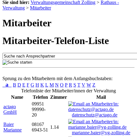
Sie sind hier:
Verwaltungsgemeinschaft Zolling
>
Rathaus -
Verwaltung
>
Mitarbeiter
Mitarbeiter
Mitarbeiter-Telefon-Liste
Sprung zu den Mitarbeitern mit dem Anfangsbuchstaben:
a
B
D
E
F
G
H
K
L
M
N
O
P
R
S
T
V
W
Z
Telefonliste der Mitarbeiter/innen der Verwaltung
Name
Telefon
Zimmer
Mail
09951
actago
99990-
GmbH
20
datenschutz@actago.de
Baier
08167
1.14
Marianne
6943-51
marianne.baier@vg-zolling.de