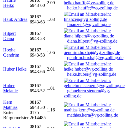
Hauffe
08167
2.09
Heiko
6943-60
heiko.hauffe@vg-zolling.de
08167
Hauk Andrea
1.03
6943-63
finanzen@vg-zolling.de
Hilpert
08167
Diana
6943-23
diana.hilpert@vg-zolling.de
Hoxhaj
08167
1.06
Qendrim
6943-53
qendrim.hoxhaj@vg-zolling.de
08167
Huber Heike
2.01
6943-66
heike.huber@vg-zolling.de
Huber
08167
1.01
Melanie
6943-52
gebuehren.steuern@vg-
zolling.de
Kern
08167
Mathias
6943-30
1.16
Erster
0175
mathias.kern@vg-zolling.de
Bürgermeister
2614485
08167