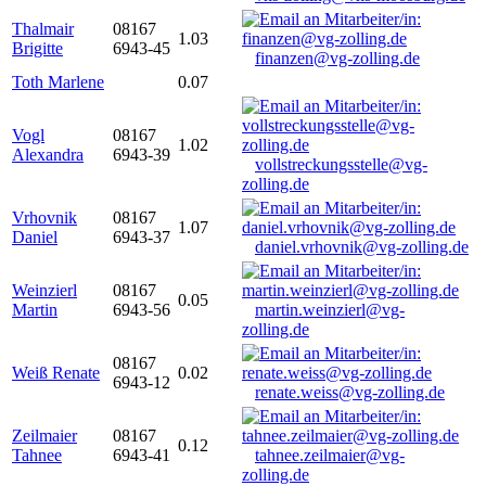
Thalmair
08167
1.03
Brigitte
6943-45
finanzen@vg-zolling.de
Toth Marlene
0.07
Vogl
08167
1.02
Alexandra
6943-39
vollstreckungsstelle@vg-
zolling.de
Vrhovnik
08167
1.07
Daniel
6943-37
daniel.vrhovnik@vg-zolling.de
Weinzierl
08167
0.05
Martin
6943-56
martin.weinzierl@vg-
zolling.de
08167
Weiß Renate
0.02
6943-12
renate.weiss@vg-zolling.de
Zeilmaier
08167
0.12
Tahnee
6943-41
tahnee.zeilmaier@vg-
zolling.de