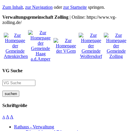
Zum Inhalt
,
zur Navigation
oder
zur Startseite
springen.
Verwaltungsgemeinschaft Zolling
| Online: https://www.vg-
zolling.de/
VG Suche
suchen
Schriftgröße
A
A
A
Rathaus - Verwaltung