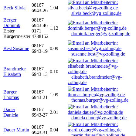
08167
Beck Silvia
1.04
6943-26
silvia.beck@vg-zolling.de
Berger
08167
Dominik
6943-46
1.12
Erster
0171
dominik.berger@vg-zolling.de
Bürgermeister
4788152
08167
Best Susanne
0.09
6943-19
susanne.best@vg-zolling.de
Brandmeier
08167
0.10
Elisabeth
6943-13
elisabeth.brandmeier@vg-
zolling.de
Burger
08167
1.09
Thomas
6943-21
thomas.burger@vg-zolling.de
Dauer
08167
2.01
Daniela
6943-27
daniela.dauer@vg-zolling.de
08167
Dauer Martin
0.04
6943-31
martin.dauer@vg-zolling.de