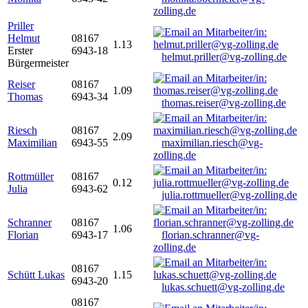
zolling.de
Priller
Helmut
08167
1.13
Erster
6943-18
helmut.priller@vg-zolling.de
Bürgermeister
Reiser
08167
1.09
Thomas
6943-34
thomas.reiser@vg-zolling.de
Riesch
08167
2.09
Maximilian
6943-55
maximilian.riesch@vg-
zolling.de
Rottmüller
08167
0.12
Julia
6943-62
julia.rottmueller@vg-zolling.de
Schranner
08167
1.06
Florian
6943-17
florian.schranner@vg-
zolling.de
08167
Schütt Lukas
1.15
6943-20
lukas.schuett@vg-zolling.de
08167