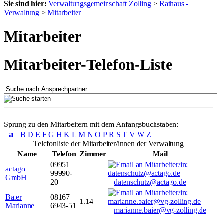
Sie sind hier:
Verwaltungsgemeinschaft Zolling
>
Rathaus -
Verwaltung
>
Mitarbeiter
Mitarbeiter
Mitarbeiter-Telefon-Liste
Sprung zu den Mitarbeitern mit dem Anfangsbuchstaben:
a
B
D
E
F
G
H
K
L
M
N
O
P
R
S
T
V
W
Z
Telefonliste der Mitarbeiter/innen der Verwaltung
Name
Telefon
Zimmer
Mail
09951
actago
99990-
GmbH
20
datenschutz@actago.de
Baier
08167
1.14
Marianne
6943-51
marianne.baier@vg-zolling.de