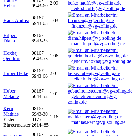
Hauffe
08167
2.09
Heiko
6943-60
heiko.hauffe@vg-zolling.de
08167
Hauk Andrea
1.03
6943-63
finanzen@vg-zolling.de
Hilpert
08167
Diana
6943-23
diana.hilpert@vg-zolling.de
Hoxhaj
08167
1.06
Qendrim
6943-53
qendrim.hoxhaj@vg-zolling.de
08167
Huber Heike
2.01
6943-66
heike.huber@vg-zolling.de
Huber
08167
1.01
Melanie
6943-52
gebuehren.steuern@vg-
zolling.de
Kern
08167
Mathias
6943-30
1.16
Erster
0175
mathias.kern@vg-zolling.de
Bürgermeister
2614485
08167