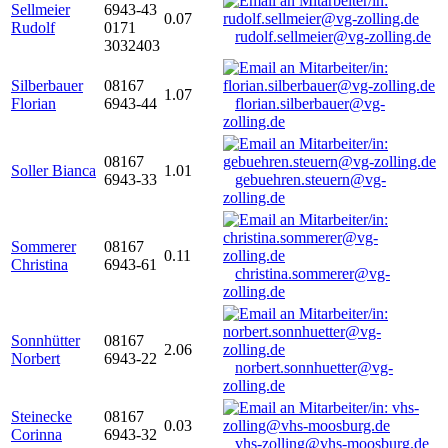
Sellmeier
6943-43
0.07
Rudolf
0171
rudolf.sellmeier@vg-zolling.de
3032403
Silberbauer
08167
1.07
Florian
6943-44
florian.silberbauer@vg-
zolling.de
08167
Soller Bianca
1.01
6943-33
gebuehren.steuern@vg-
zolling.de
Sommerer
08167
0.11
Christina
6943-61
christina.sommerer@vg-
zolling.de
Sonnhütter
08167
2.06
Norbert
6943-22
norbert.sonnhuetter@vg-
zolling.de
Steinecke
08167
0.03
Corinna
6943-32
vhs-zolling@vhs-moosburg.de