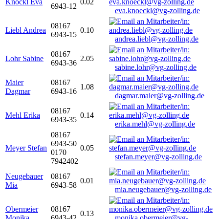
Knöckl Eva
0.02
6943-12
eva.knoeckl@vg-zolling.de
08167
Liebl Andrea
0.10
6943-15
andrea.liebl@vg-zolling.de
08167
Lohr Sabine
2.05
6943-36
sabine.lohr@vg-zolling.de
Maier
08167
1.08
Dagmar
6943-16
dagmar.maier@vg-zolling.de
08167
Mehl Erika
0.14
6943-35
erika.mehl@vg-zolling.de
08167
6943-50
Meyer Stefan
0.05
0170
stefan.meyer@vg-zolling.de
7942402
Neugebauer
08167
0.01
Mia
6943-58
mia.neugebauer@vg-zolling.de
Obermeier
08167
0.13
Monika
6943-42
monika.obermeier@vg-