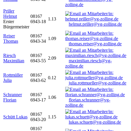
zolling.de
Priller
Helmut
08167
1.13
Erster
6943-18
helmut.priller@vg-zolling.de
Bürgermeister
Reiser
08167
1.09
Thomas
6943-34
thomas.reiser@vg-zolling.de
Riesch
08167
2.09
Maximilian
6943-55
maximilian.riesch@vg-
zolling.de
Rottmüller
08167
0.12
Julia
6943-62
julia.rottmueller@vg-zolling.de
Schranner
08167
1.06
Florian
6943-17
florian.schranner@vg-
zolling.de
08167
Schütt Lukas
1.15
6943-20
lukas.schuett@vg-zolling.de
08167