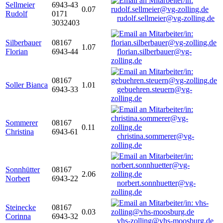
Sellmeier
6943-43
0.07
Rudolf
0171
rudolf.sellmeier@vg-zolling.de
3032403
Silberbauer
08167
1.07
Florian
6943-44
florian.silberbauer@vg-
zolling.de
08167
Soller Bianca
1.01
6943-33
gebuehren.steuern@vg-
zolling.de
Sommerer
08167
0.11
Christina
6943-61
christina.sommerer@vg-
zolling.de
Sonnhütter
08167
2.06
Norbert
6943-22
norbert.sonnhuetter@vg-
zolling.de
Steinecke
08167
0.03
Corinna
6943-32
vhs-zolling@vhs-moosburg.de