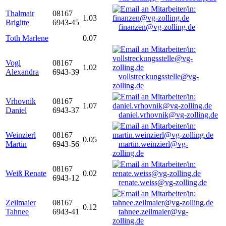
Thalmair
08167
1.03
Brigitte
6943-45
finanzen@vg-zolling.de
Toth Marlene
0.07
Vogl
08167
1.02
Alexandra
6943-39
vollstreckungsstelle@vg-
zolling.de
Vrhovnik
08167
1.07
Daniel
6943-37
daniel.vrhovnik@vg-zolling.de
Weinzierl
08167
0.05
Martin
6943-56
martin.weinzierl@vg-
zolling.de
08167
Weiß Renate
0.02
6943-12
renate.weiss@vg-zolling.de
Zeilmaier
08167
0.12
Tahnee
6943-41
tahnee.zeilmaier@vg-
zolling.de