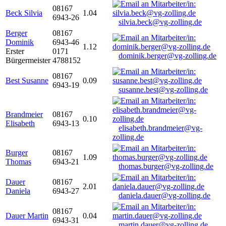
08167
Beck Silvia
1.04
6943-26
silvia.beck@vg-zolling.de
Berger
08167
Dominik
6943-46
1.12
Erster
0171
dominik.berger@vg-zolling.de
Bürgermeister
4788152
08167
Best Susanne
0.09
6943-19
susanne.best@vg-zolling.de
Brandmeier
08167
0.10
Elisabeth
6943-13
elisabeth.brandmeier@vg-
zolling.de
Burger
08167
1.09
Thomas
6943-21
thomas.burger@vg-zolling.de
Dauer
08167
2.01
Daniela
6943-27
daniela.dauer@vg-zolling.de
08167
Dauer Martin
0.04
6943-31
martin.dauer@vg-zolling.de