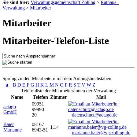
Sie sind hier:
Verwaltungsgemeinschaft Zolling
>
Rathaus -
Verwaltung
>
Mitarbeiter
Mitarbeiter
Mitarbeiter-Telefon-Liste
Sprung zu den Mitarbeitern mit dem Anfangsbuchstaben:
a
B
D
E
F
G
H
K
L
M
N
O
P
R
S
T
V
W
Z
Telefonliste der Mitarbeiter/innen der Verwaltung
Name
Telefon
Zimmer
Mail
09951
actago
99990-
GmbH
20
datenschutz@actago.de
Baier
08167
1.14
Marianne
6943-51
marianne.baier@vg-zolling.de