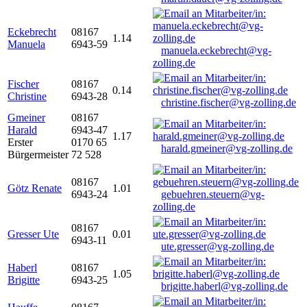
Eckebrecht
08167
1.14
Manuela
6943-59
manuela.eckebrecht@vg-
zolling.de
Fischer
08167
0.14
Christine
6943-28
christine.fischer@vg-zolling.de
Gmeiner
08167
Harald
6943-47
1.17
Erster
0170 65
harald.gmeiner@vg-zolling.de
Bürgermeister
72 528
08167
Götz Renate
1.01
6943-24
gebuehren.steuern@vg-
zolling.de
08167
Gresser Ute
0.01
6943-11
ute.gresser@vg-zolling.de
Haberl
08167
1.05
Brigitte
6943-25
brigitte.haberl@vg-zolling.de