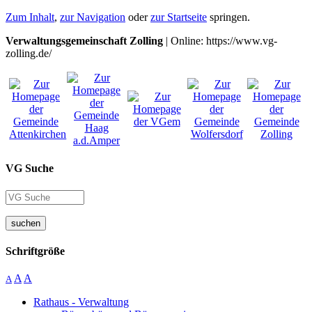
Zum Inhalt
,
zur Navigation
oder
zur Startseite
springen.
Verwaltungsgemeinschaft Zolling
| Online: https://www.vg-
zolling.de/
VG Suche
suchen
Schriftgröße
A
A
A
Rathaus - Verwaltung