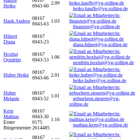
Hauffe
08167
2.09
Heiko
6943-60
heiko.hauffe@vg-zolling.de
08167
Hauk Andrea
1.03
6943-63
finanzen@vg-zolling.de
Hilpert
08167
Diana
6943-23
diana.hilpert@vg-zolling.de
Hoxhaj
08167
1.06
Qendrim
6943-53
qendrim.hoxhaj@vg-zolling.de
08167
Huber Heike
2.01
6943-66
heike.huber@vg-zolling.de
Huber
08167
1.01
Melanie
6943-52
gebuehren.steuern@vg-
zolling.de
Kern
08167
Mathias
6943-30
1.16
Erster
0175
mathias.kern@vg-zolling.de
Bürgermeister
2614485
08167