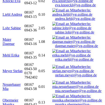
Knöckl Eva
0.02
6943-12
eva.knoeckl@vg-zolling.de
08167
Liebl Andrea
0.10
6943-15
andrea.liebl@vg-zolling.de
08167
Lohr Sabine
2.05
6943-36
sabine.lohr@vg-zolling.de
Maier
08167
1.08
Dagmar
6943-16
dagmar.maier@vg-zolling.de
08167
Mehl Erika
0.14
6943-35
erika.mehl@vg-zolling.de
08167
6943-50
Meyer Stefan
0.05
0170
stefan.meyer@vg-zolling.de
7942402
Neugebauer
08167
0.01
Mia
6943-58
mia.neugebauer@vg-zolling.de
Obermeier
08167
0.13
Monika
6943-42
monika.obermeier@vg-