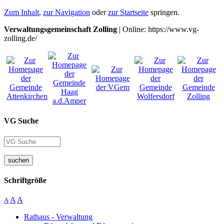
Zum Inhalt
,
zur Navigation
oder
zur Startseite
springen.
Verwaltungsgemeinschaft Zolling
| Online: https://www.vg-
zolling.de/
VG Suche
suchen
Schriftgröße
A
A
A
Rathaus - Verwaltung