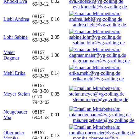
Knöckl Eva
0.02
6943-12
eva.knoeckl@vg-zolling.de
08167
Liebl Andrea
0.10
6943-15
andrea.liebl@vg-zolling.de
08167
Lohr Sabine
2.05
6943-36
sabine.lohr@vg-zolling.de
Maier
08167
1.08
Dagmar
6943-16
dagmar.maier@vg-zolling.de
08167
Mehl Erika
0.14
6943-35
erika.mehl@vg-zolling.de
08167
6943-50
Meyer Stefan
0.05
0170
stefan.meyer@vg-zolling.de
7942402
Neugebauer
08167
0.01
Mia
6943-58
mia.neugebauer@vg-zolling.de
Obermeier
08167
0.13
Monika
6943-42
monika.obermeier@vg-