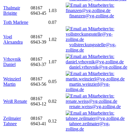
Thalmair
08167
1.03
Brigitte
6943-45
finanzen@vg-zolling.de
Toth Marlene
0.07
Vogl
08167
1.02
Alexandra
6943-39
vollstreckungsstelle@vg-
zolling.de
Vrhovnik
08167
1.07
Daniel
6943-37
daniel.vrhovnik@vg-zolling.de
Weinzierl
08167
0.05
Martin
6943-56
martin.weinzierl@vg-
zolling.de
08167
Weiß Renate
0.02
6943-12
renate.weiss@vg-zolling.de
Zeilmaier
08167
0.12
Tahnee
6943-41
tahnee.zeilmaier@vg-
zolling.de