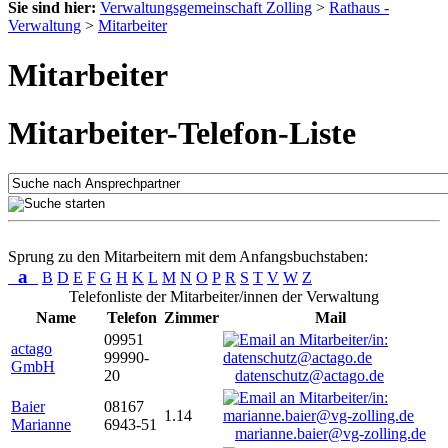
Sie sind hier:
Verwaltungsgemeinschaft Zolling
>
Rathaus -
Verwaltung
>
Mitarbeiter
Mitarbeiter
Mitarbeiter-Telefon-Liste
Sprung zu den Mitarbeitern mit dem Anfangsbuchstaben:
a
B
D
E
F
G
H
K
L
M
N
O
P
R
S
T
V
W
Z
Telefonliste der Mitarbeiter/innen der Verwaltung
Name
Telefon
Zimmer
Mail
09951
actago
99990-
GmbH
20
datenschutz@actago.de
Baier
08167
1.14
Marianne
6943-51
marianne.baier@vg-zolling.de