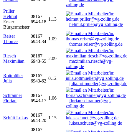
zolling.de
Priller
Helmut
08167
1.13
Erster
6943-18
helmut.priller@vg-zolling.de
Bürgermeister
Reiser
08167
1.09
Thomas
6943-34
thomas.reiser@vg-zolling.de
Riesch
08167
2.09
Maximilian
6943-55
maximilian.riesch@vg-
zolling.de
Rottmüller
08167
0.12
Julia
6943-62
julia.rottmueller@vg-zolling.de
Schranner
08167
1.06
Florian
6943-17
florian.schranner@vg-
zolling.de
08167
Schütt Lukas
1.15
6943-20
lukas.schuett@vg-zolling.de
08167