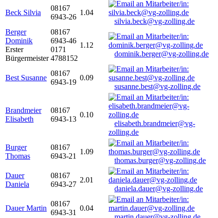
08167
Beck Silvia
1.04
6943-26
silvia.beck@vg-zolling.de
Berger
08167
Dominik
6943-46
1.12
Erster
0171
dominik.berger@vg-zolling.de
Bürgermeister
4788152
08167
Best Susanne
0.09
6943-19
susanne.best@vg-zolling.de
Brandmeier
08167
0.10
Elisabeth
6943-13
elisabeth.brandmeier@vg-
zolling.de
Burger
08167
1.09
Thomas
6943-21
thomas.burger@vg-zolling.de
Dauer
08167
2.01
Daniela
6943-27
daniela.dauer@vg-zolling.de
08167
Dauer Martin
0.04
6943-31
martin.dauer@vg-zolling.de