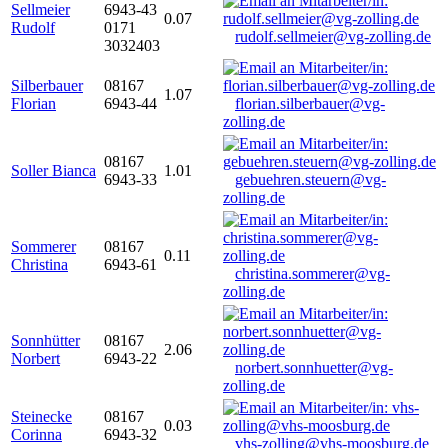
Sellmeier
6943-43
0.07
Rudolf
0171
rudolf.sellmeier@vg-zolling.de
3032403
Silberbauer
08167
1.07
Florian
6943-44
florian.silberbauer@vg-
zolling.de
08167
Soller Bianca
1.01
6943-33
gebuehren.steuern@vg-
zolling.de
Sommerer
08167
0.11
Christina
6943-61
christina.sommerer@vg-
zolling.de
Sonnhütter
08167
2.06
Norbert
6943-22
norbert.sonnhuetter@vg-
zolling.de
Steinecke
08167
0.03
Corinna
6943-32
vhs-zolling@vhs-moosburg.de