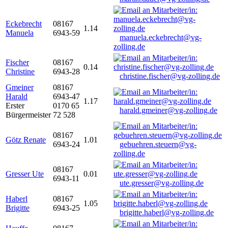
Eckebrecht
08167
1.14
Manuela
6943-59
manuela.eckebrecht@vg-
zolling.de
Fischer
08167
0.14
Christine
6943-28
christine.fischer@vg-zolling.de
Gmeiner
08167
Harald
6943-47
1.17
Erster
0170 65
harald.gmeiner@vg-zolling.de
Bürgermeister
72 528
08167
Götz Renate
1.01
6943-24
gebuehren.steuern@vg-
zolling.de
08167
Gresser Ute
0.01
6943-11
ute.gresser@vg-zolling.de
Haberl
08167
1.05
Brigitte
6943-25
brigitte.haberl@vg-zolling.de