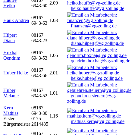
Hauffe
08167
2.09
Heiko
6943-60
heiko.hauffe@vg-zolling.de
08167
Hauk Andrea
1.03
6943-63
finanzen@vg-zolling.de
Hilpert
08167
Diana
6943-23
diana.hilpert@vg-zolling.de
Hoxhaj
08167
1.06
Qendrim
6943-53
qendrim.hoxhaj@vg-zolling.de
08167
Huber Heike
2.01
6943-66
heike.huber@vg-zolling.de
Huber
08167
1.01
Melanie
6943-52
gebuehren.steuern@vg-
zolling.de
Kern
08167
Mathias
6943-30
1.16
Erster
0175
mathias.kern@vg-zolling.de
Bürgermeister
2614485
08167