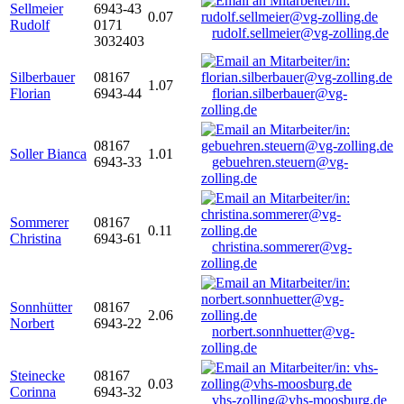
Sellmeier
6943-43
0.07
Rudolf
0171
rudolf.sellmeier@vg-zolling.de
3032403
Silberbauer
08167
1.07
Florian
6943-44
florian.silberbauer@vg-
zolling.de
08167
Soller Bianca
1.01
6943-33
gebuehren.steuern@vg-
zolling.de
Sommerer
08167
0.11
Christina
6943-61
christina.sommerer@vg-
zolling.de
Sonnhütter
08167
2.06
Norbert
6943-22
norbert.sonnhuetter@vg-
zolling.de
Steinecke
08167
0.03
Corinna
6943-32
vhs-zolling@vhs-moosburg.de