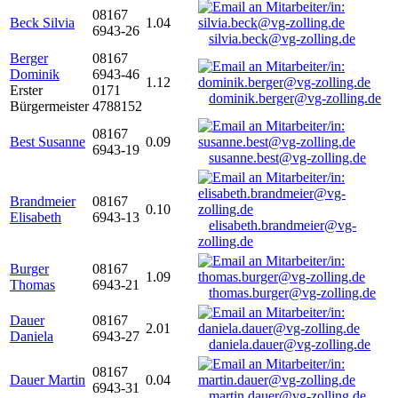
08167
Beck Silvia
1.04
6943-26
silvia.beck@vg-zolling.de
Berger
08167
Dominik
6943-46
1.12
Erster
0171
dominik.berger@vg-zolling.de
Bürgermeister
4788152
08167
Best Susanne
0.09
6943-19
susanne.best@vg-zolling.de
Brandmeier
08167
0.10
Elisabeth
6943-13
elisabeth.brandmeier@vg-
zolling.de
Burger
08167
1.09
Thomas
6943-21
thomas.burger@vg-zolling.de
Dauer
08167
2.01
Daniela
6943-27
daniela.dauer@vg-zolling.de
08167
Dauer Martin
0.04
6943-31
martin.dauer@vg-zolling.de