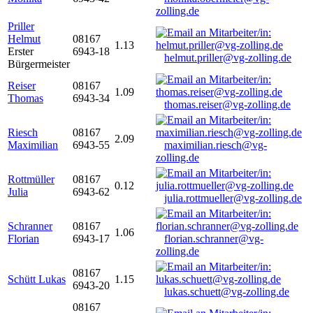
zolling.de
Priller
Helmut
08167
1.13
Erster
6943-18
helmut.priller@vg-zolling.de
Bürgermeister
Reiser
08167
1.09
Thomas
6943-34
thomas.reiser@vg-zolling.de
Riesch
08167
2.09
Maximilian
6943-55
maximilian.riesch@vg-
zolling.de
Rottmüller
08167
0.12
Julia
6943-62
julia.rottmueller@vg-zolling.de
Schranner
08167
1.06
Florian
6943-17
florian.schranner@vg-
zolling.de
08167
Schütt Lukas
1.15
6943-20
lukas.schuett@vg-zolling.de
08167