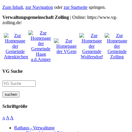
Zum Inhalt
,
zur Navigation
oder
zur Startseite
springen.
Verwaltungsgemeinschaft Zolling
| Online: https://www.vg-
zolling.de/
VG Suche
suchen
Schriftgröße
A
A
A
Rathaus - Verwaltung