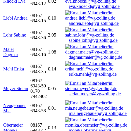
Knöckl Eva
0.02
6943-12
eva.knoeckl@vg-zolling.de
08167
Liebl Andrea
0.10
6943-15
andrea.liebl@vg-zolling.de
08167
Lohr Sabine
2.05
6943-36
sabine.lohr@vg-zolling.de
Maier
08167
1.08
Dagmar
6943-16
dagmar.maier@vg-zolling.de
08167
Mehl Erika
0.14
6943-35
erika.mehl@vg-zolling.de
08167
6943-50
Meyer Stefan
0.05
0170
stefan.meyer@vg-zolling.de
7942402
Neugebauer
08167
0.01
Mia
6943-58
mia.neugebauer@vg-zolling.de
Obermeier
08167
0.13
Monika
6943-42
monika.obermeier@vg-