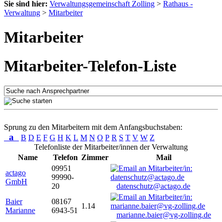
Sie sind hier:
Verwaltungsgemeinschaft Zolling
>
Rathaus -
Verwaltung
>
Mitarbeiter
Mitarbeiter
Mitarbeiter-Telefon-Liste
Sprung zu den Mitarbeitern mit dem Anfangsbuchstaben:
a
B
D
E
F
G
H
K
L
M
N
O
P
R
S
T
V
W
Z
Telefonliste der Mitarbeiter/innen der Verwaltung
Name
Telefon
Zimmer
Mail
09951
actago
99990-
GmbH
20
datenschutz@actago.de
Baier
08167
1.14
Marianne
6943-51
marianne.baier@vg-zolling.de