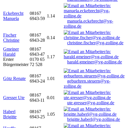
Eckebrecht
08167
1.14
Manuela
6943-59
manuela.eckebrecht@vg-
zolling.de
Fischer
08167
0.14
Christine
6943-28
christine.fischer@vg-zolling.de
Gmeiner
08167
Harald
6943-47
1.17
Erster
0170 65
harald.gmeiner@vg-zolling.de
Bürgermeister
72 528
08167
Götz Renate
1.01
6943-24
gebuehren.steuern@vg-
zolling.de
08167
Gresser Ute
0.01
6943-11
ute.gresser@vg-zolling.de
Haberl
08167
1.05
Brigitte
6943-25
brigitte.haberl@vg-zolling.de