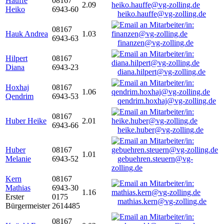
Hauffe
08167
2.09
Heiko
6943-60
heiko.hauffe@vg-zolling.de
08167
Hauk Andrea
1.03
6943-63
finanzen@vg-zolling.de
Hilpert
08167
Diana
6943-23
diana.hilpert@vg-zolling.de
Hoxhaj
08167
1.06
Qendrim
6943-53
qendrim.hoxhaj@vg-zolling.de
08167
Huber Heike
2.01
6943-66
heike.huber@vg-zolling.de
Huber
08167
1.01
Melanie
6943-52
gebuehren.steuern@vg-
zolling.de
Kern
08167
Mathias
6943-30
1.16
Erster
0175
mathias.kern@vg-zolling.de
Bürgermeister
2614485
08167