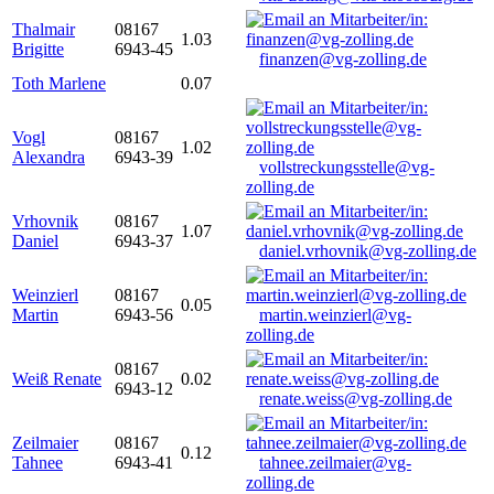
Thalmair
08167
1.03
Brigitte
6943-45
finanzen@vg-zolling.de
Toth Marlene
0.07
Vogl
08167
1.02
Alexandra
6943-39
vollstreckungsstelle@vg-
zolling.de
Vrhovnik
08167
1.07
Daniel
6943-37
daniel.vrhovnik@vg-zolling.de
Weinzierl
08167
0.05
Martin
6943-56
martin.weinzierl@vg-
zolling.de
08167
Weiß Renate
0.02
6943-12
renate.weiss@vg-zolling.de
Zeilmaier
08167
0.12
Tahnee
6943-41
tahnee.zeilmaier@vg-
zolling.de